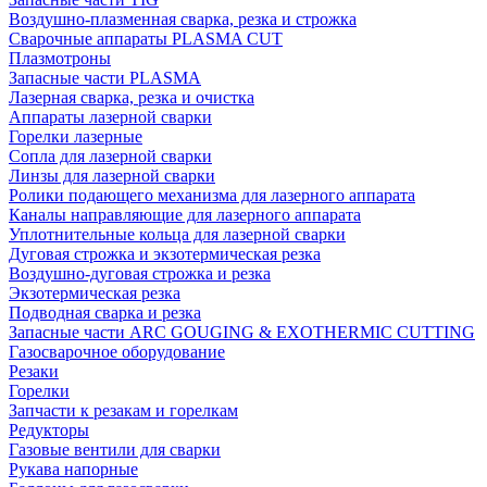
Воздушно-плазменная сварка, резка и строжка
Сварочные аппараты PLASMA CUT
Плазмотроны
Запасные части PLASMA
Лазерная сварка, резка и очистка
Аппараты лазерной сварки
Горелки лазерные
Сопла для лазерной сварки
Линзы для лазерной сварки
Ролики подающего механизма для лазерного аппарата
Каналы направляющие для лазерного аппарата
Уплотнительные кольца для лазерной сварки
Дуговая строжка и экзотермическая резка
Воздушно-дуговая строжка и резка
Экзотермическая резка
Подводная сварка и резка
Запасные части ARC GOUGING & EXOTHERMIC CUTTING
Газосварочное оборудование
Резаки
Горелки
Запчасти к резакам и горелкам
Редукторы
Газовые вентили для сварки
Рукава напорные