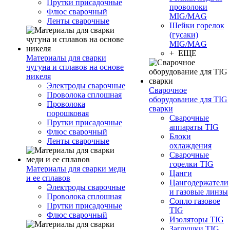
Прутки присадочные
проволоки
Флюс сварочный
MIG/MAG
Ленты сварочные
Шейки горелок
(гусаки)
MIG/MAG
+ ЕЩЕ
Материалы для сварки
чугуна и сплавов на основе
никеля
Электроды сварочные
Сварочное
Проволока сплошная
оборудование для TIG
Проволока
сварки
порошковая
Сварочные
Прутки присадочные
аппараты TIG
Флюс сварочный
Блоки
Ленты сварочные
охлаждения
Сварочные
горелки TIG
Материалы для сварки меди
Цанги
и ее сплавов
Цангодержатели
Электроды сварочные
и газовые линзы
Проволока сплошная
Сопло газовое
Прутки присадочные
TIG
Флюс сварочный
Изоляторы TIG
Заглушки TIG