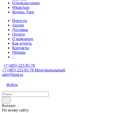
Одноклассники
WhatsApp
Яндекс.Дзен
Новости
Акции
Доставка
Оплата
О компании
Как купить
Контакты
Обзоры
...
+7 (495) 225-95-78
+7 (495) 225-95-78
Многоканальный
sale@ktnd.ru
Войти
Каталог
По всему сайту