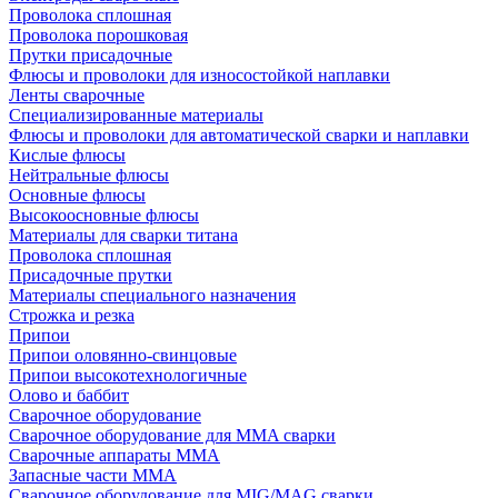
Проволока сплошная
Проволока порошковая
Прутки присадочные
Флюсы и проволоки для износостойкой наплавки
Ленты сварочные
Специализированные материалы
Флюсы и проволоки для автоматической сварки и наплавки
Кислые флюсы
Нейтральные флюсы
Основные флюсы
Высокоосновные флюсы
Материалы для сварки титана
Проволока сплошная
Присадочные прутки
Материалы специального назначения
Строжка и резка
Припои
Припои оловянно-свинцовые
Припои высокотехнологичные
Олово и баббит
Сварочное оборудование
Сварочное оборудование для MMA сварки
Сварочные аппараты MMA
Запасные части MMA
Сварочное оборудование для MIG/MAG сварки