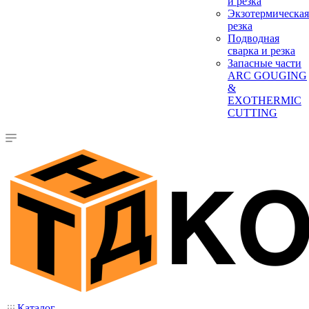
и резка
Экзотермическая
резка
Подводная
сварка и резка
Запасные части
ARC GOUGING
&
EXOTHERMIC
CUTTING
Каталог