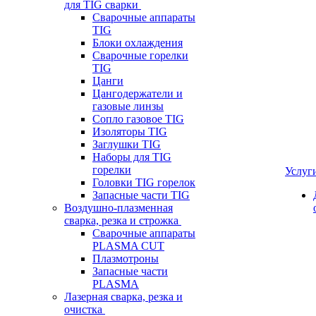
для TIG сварки
Сварочные аппараты
TIG
Блоки охлаждения
Сварочные горелки
TIG
Цанги
Цангодержатели и
газовые линзы
Сопло газовое TIG
Изоляторы TIG
Заглушки TIG
Наборы для TIG
горелки
Услуг
Головки TIG горелок
Запасные части TIG
Воздушно-плазменная
сварка, резка и строжка
Сварочные аппараты
PLASMA CUT
Плазмотроны
Запасные части
PLASMA
Лазерная сварка, резка и
очистка