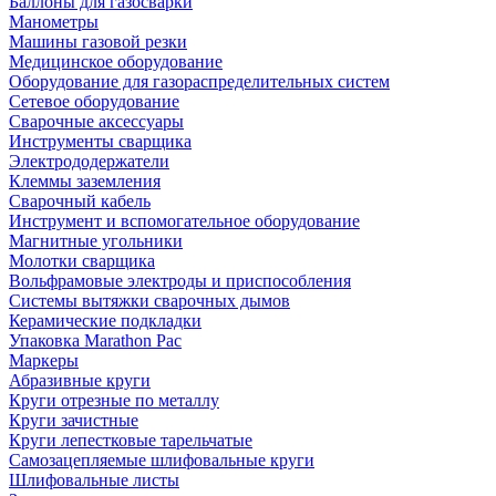
Баллоны для газосварки
Манометры
Машины газовой резки
Медицинское оборудование
Оборудование для газораспределительных систем
Сетевое оборудование
Сварочные аксессуары
Инструменты сварщика
Электрододержатели
Клеммы заземления
Сварочный кабель
Инструмент и вспомогательное оборудование
Магнитные угольники
Молотки сварщика
Вольфрамовые электроды и приспособления
Системы вытяжки сварочных дымов
Керамические подкладки
Упаковка Marathon Pac
Маркеры
Абразивные круги
Круги отрезные по металлу
Круги зачистные
Круги лепестковые тарельчатые
Самозацепляемые шлифовальные круги
Шлифовальные листы