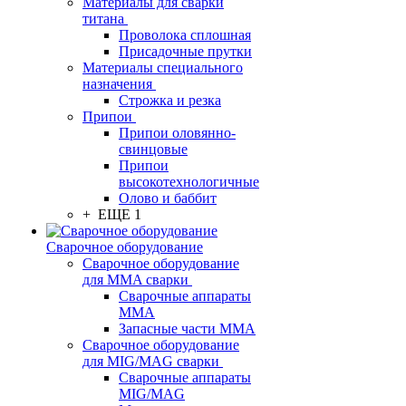
Материалы для сварки
титана
Проволока сплошная
Присадочные прутки
Материалы специального
назначения
Строжка и резка
Припои
Припои оловянно-
свинцовые
Припои
высокотехнологичные
Олово и баббит
+ ЕЩЕ 1
Сварочное оборудование
Сварочное оборудование
для MMA сварки
Сварочные аппараты
MMA
Запасные части MMA
Сварочное оборудование
для MIG/MAG сварки
Сварочные аппараты
MIG/MAG