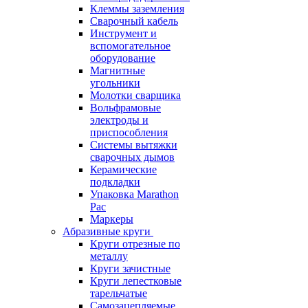
Клеммы заземления
Сварочный кабель
Инструмент и
вспомогательное
оборудование
Магнитные
угольники
Молотки сварщика
Вольфрамовые
электроды и
приспособления
Системы вытяжки
сварочных дымов
Керамические
подкладки
Упаковка Marathon
Pac
Маркеры
Абразивные круги
Круги отрезные по
металлу
Круги зачистные
Круги лепестковые
тарельчатые
Самозацепляемые