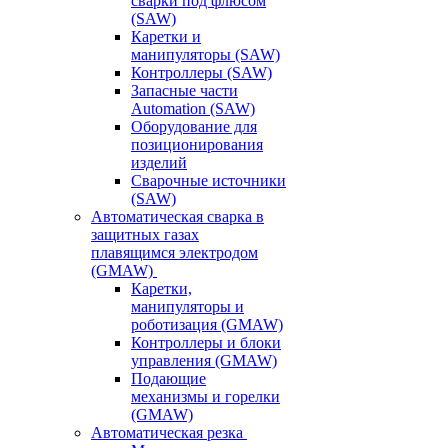
сварки под флюсом
(SAW)
Каретки и
манипуляторы (SAW)
Контроллеры (SAW)
Запасные части
Automation (SAW)
Оборудование для
позиционирования
изделий
Сварочные источники
(SAW)
Автоматическая сварка в
защитных газах
плавящимся электродом
(GMAW)
Каретки,
манипуляторы и
роботизация (GMAW)
Контроллеры и блоки
управления (GMAW)
Подающие
механизмы и горелки
(GMAW)
Автоматическая резка