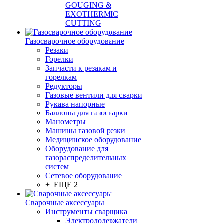
GOUGING &
EXOTHERMIC
CUTTING
Газосварочное оборудование
Резаки
Горелки
Запчасти к резакам и
горелкам
Редукторы
Газовые вентили для сварки
Рукава напорные
Баллоны для газосварки
Манометры
Машины газовой резки
Медицинское оборудование
Оборудование для
газораспределительных
систем
Сетевое оборудование
+ ЕЩЕ 2
Сварочные аксессуары
Инструменты сварщика
Электрододержатели