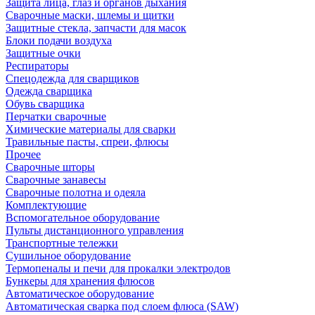
Защита лица, глаз и органов дыхания
Сварочные маски, шлемы и щитки
Защитные стекла, запчасти для масок
Блоки подачи воздуха
Защитные очки
Респираторы
Спецодежда для сварщиков
Одежда сварщика
Обувь сварщика
Перчатки сварочные
Химические материалы для сварки
Травильные пасты, спреи, флюсы
Прочее
Сварочные шторы
Сварочные занавесы
Сварочные полотна и одеяла
Комплектующие
Вспомогательное оборудование
Пульты дистанционного управления
Транспортные тележки
Сушильное оборудование
Термопеналы и печи для прокалки электродов
Бункеры для хранения флюсов
Автоматическое оборудование
Автоматическая сварка под слоем флюса (SAW)