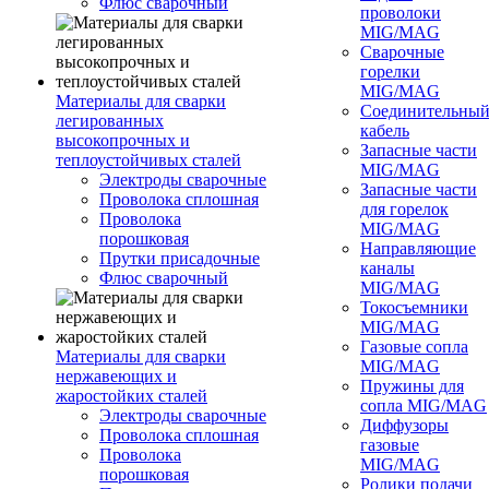
Флюс сварочный
проволоки
MIG/MAG
Сварочные
горелки
MIG/MAG
Материалы для сварки
Соединительны
легированных
кабель
высокопрочных и
Запасные части
теплоустойчивых сталей
MIG/MAG
Электроды сварочные
Запасные части
Проволока сплошная
для горелок
Проволока
MIG/MAG
порошковая
Направляющие
Прутки присадочные
каналы
Флюс сварочный
MIG/MAG
Токосъемники
MIG/MAG
Газовые сопла
Материалы для сварки
MIG/MAG
нержавеющих и
Пружины для
жаростойких сталей
сопла MIG/MAG
Электроды сварочные
Диффузоры
Проволока сплошная
газовые
Проволока
MIG/MAG
порошковая
Ролики подачи