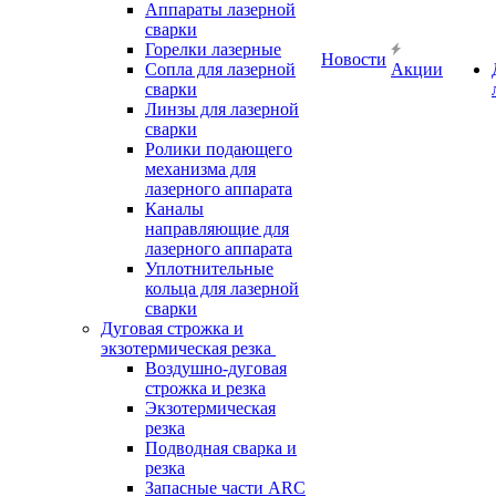
Аппараты лазерной
сварки
Горелки лазерные
Новости
Сопла для лазерной
Акции
сварки
Линзы для лазерной
сварки
Ролики подающего
механизма для
лазерного аппарата
Каналы
направляющие для
лазерного аппарата
Уплотнительные
кольца для лазерной
сварки
Дуговая строжка и
экзотермическая резка
Воздушно-дуговая
строжка и резка
Экзотермическая
резка
Подводная сварка и
резка
Запасные части ARC