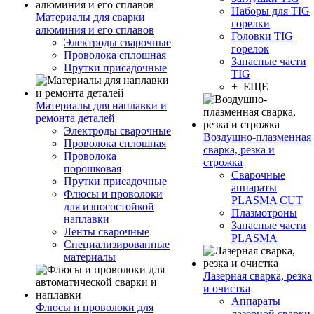
Наборы для TIG
Материалы для сварки
горелки
алюминия и его сплавов
Головки TIG
Электроды сварочные
горелок
Проволока сплошная
Запасные части
Прутки присадочные
TIG
+ ЕЩЕ
Материалы для наплавки и
ремонта деталей
Электроды сварочные
Воздушно-плазменная
Проволока сплошная
сварка, резка и
Проволока
строжка
порошковая
Сварочные
Прутки присадочные
аппараты
Флюсы и проволоки
PLASMA CUT
для износостойкой
Плазмотроны
наплавки
Запасные части
Ленты сварочные
PLASMA
Специализированные
материалы
Лазерная сварка, резка
и очистка
Аппараты
Флюсы и проволоки для
лазерной сварки