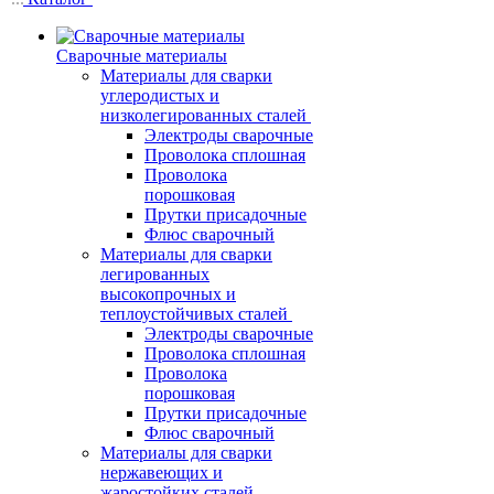
Сварочные материалы
Материалы для сварки
углеродистых и
низколегированных сталей
Электроды сварочные
Проволока сплошная
Проволока
порошковая
Прутки присадочные
Флюс сварочный
Материалы для сварки
легированных
высокопрочных и
теплоустойчивых сталей
Электроды сварочные
Проволока сплошная
Проволока
порошковая
Прутки присадочные
Флюс сварочный
Материалы для сварки
нержавеющих и
жаростойких сталей