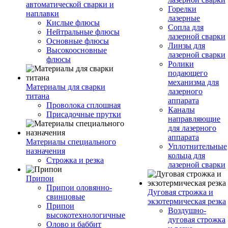
автоматической сварки и
Горелки
наплавки
лазерные
Кислые флюсы
Сопла для
Нейтральные флюсы
лазерной сварки
Основные флюсы
Линзы для
Высокоосновные
лазерной сварки
флюсы
Ролики
подающего
механизма для
Материалы для сварки
лазерного
титана
аппарата
Проволока сплошная
Каналы
Присадочные прутки
направляющие
для лазерного
аппарата
Материалы специального
Уплотнительные
назначения
кольца для
Строжка и резка
лазерной сварки
Припои
Припои оловянно-
Дуговая строжка и
свинцовые
экзотермическая резка
Припои
Воздушно-
высокотехнологичные
дуговая строжка
Олово и баббит