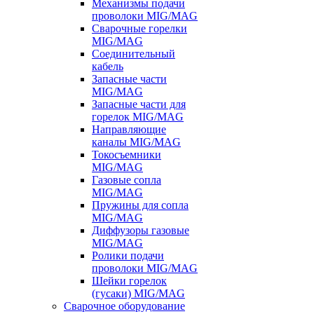
Механизмы подачи
проволоки MIG/MAG
Сварочные горелки
MIG/MAG
Соединительный
кабель
Запасные части
MIG/MAG
Запасные части для
горелок MIG/MAG
Направляющие
каналы MIG/MAG
Токосъемники
MIG/MAG
Газовые сопла
MIG/MAG
Пружины для сопла
MIG/MAG
Диффузоры газовые
MIG/MAG
Ролики подачи
проволоки MIG/MAG
Шейки горелок
(гусаки) MIG/MAG
Сварочное оборудование