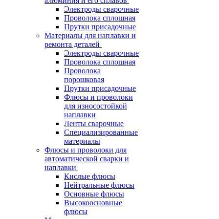
алюминия и его сплавов
Электроды сварочные
Проволока сплошная
Прутки присадочные
Материалы для наплавки и
ремонта деталей
Электроды сварочные
Проволока сплошная
Проволока
порошковая
Прутки присадочные
Флюсы и проволоки
для износостойкой
наплавки
Ленты сварочные
Специализированные
материалы
Флюсы и проволоки для
автоматической сварки и
наплавки
Кислые флюсы
Нейтральные флюсы
Основные флюсы
Высокоосновные
флюсы