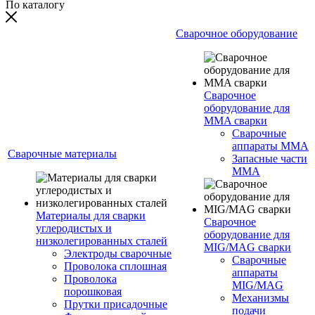
По каталогу
Сварочное оборудование
Сварочное
оборудование для
MMA сварки
Сварочные
аппараты MMA
Сварочные материалы
Запасные части
MMA
Материалы для сварки
Сварочное
углеродистых и
оборудование для
низколегированных сталей
MIG/MAG сварки
Электроды сварочные
Сварочные
Проволока сплошная
аппараты
Проволока
MIG/MAG
порошковая
Механизмы
Прутки присадочные
подачи