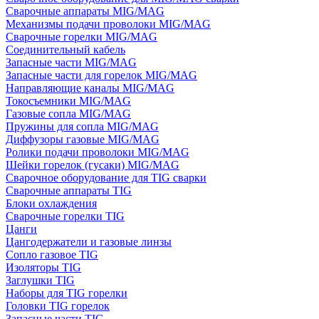
Сварочные аппараты MIG/MAG
Механизмы подачи проволоки MIG/MAG
Сварочные горелки MIG/MAG
Соединительный кабель
Запасные части MIG/MAG
Запасные части для горелок MIG/MAG
Направляющие каналы MIG/MAG
Токосъемники MIG/MAG
Газовые сопла MIG/MAG
Пружины для сопла MIG/MAG
Диффузоры газовые MIG/MAG
Ролики подачи проволоки MIG/MAG
Шейки горелок (гусаки) MIG/MAG
Сварочное оборудование для TIG сварки
Сварочные аппараты TIG
Блоки охлаждения
Сварочные горелки TIG
Цанги
Цангодержатели и газовые линзы
Сопло газовое TIG
Изоляторы TIG
Заглушки TIG
Наборы для TIG горелки
Головки TIG горелок
Запасные части TIG