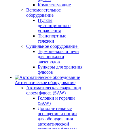
Комплектующие
Вспомогательное
оборудование
Пульты
дистанционного
управления
Транспортные
тележки
Сушильное оборудование
Термопеналы и печи
для прокалки
электродов
Бункеры для хранения
флюсов
Автоматическое оборудование
Автоматическая сварка под
слоем флюса (SAW)
Головки и горелки
(SAW)
Дополнительные
оснащение и опции
для оборудования
автоматической