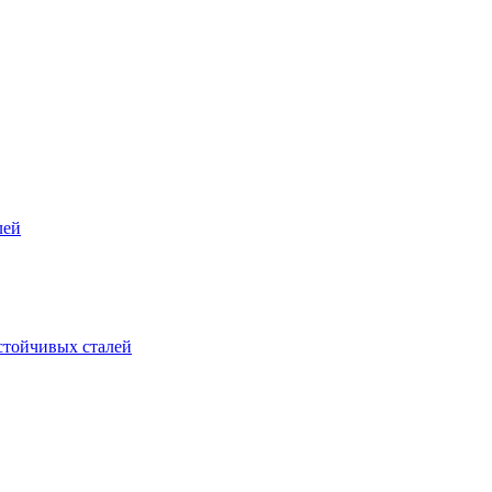
лей
стойчивых сталей