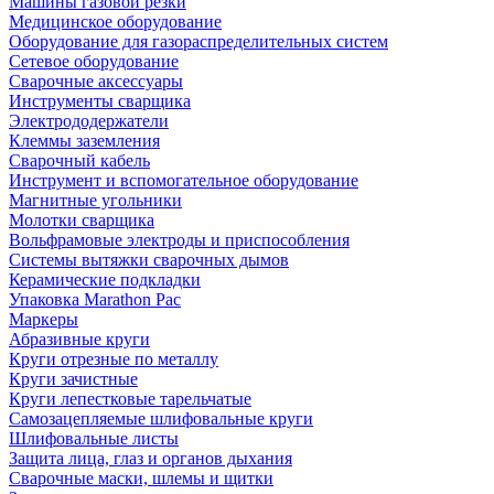
Машины газовой резки
Медицинское оборудование
Оборудование для газораспределительных систем
Сетевое оборудование
Сварочные аксессуары
Инструменты сварщика
Электрододержатели
Клеммы заземления
Сварочный кабель
Инструмент и вспомогательное оборудование
Магнитные угольники
Молотки сварщика
Вольфрамовые электроды и приспособления
Системы вытяжки сварочных дымов
Керамические подкладки
Упаковка Marathon Pac
Маркеры
Абразивные круги
Круги отрезные по металлу
Круги зачистные
Круги лепестковые тарельчатые
Самозацепляемые шлифовальные круги
Шлифовальные листы
Защита лица, глаз и органов дыхания
Сварочные маски, шлемы и щитки