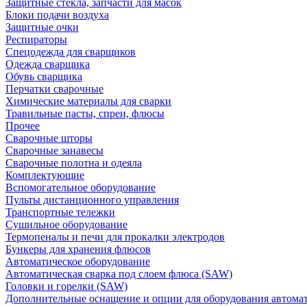
Защитные стекла, запчасти для масок
Блоки подачи воздуха
Защитные очки
Респираторы
Спецодежда для сварщиков
Одежда сварщика
Обувь сварщика
Перчатки сварочные
Химические материалы для сварки
Травильные пасты, спреи, флюсы
Прочее
Сварочные шторы
Сварочные занавесы
Сварочные полотна и одеяла
Комплектующие
Вспомогательное оборудование
Пульты дистанционного управления
Транспортные тележки
Сушильное оборудование
Термопеналы и печи для прокалки электродов
Бункеры для хранения флюсов
Автоматическое оборудование
Автоматическая сварка под слоем флюса (SAW)
Головки и горелки (SAW)
Дополнительные оснащение и опции для оборудования автома