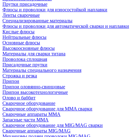
Прутки присадочные
Флюсы и проволоки для износостойкой наплавки
Ленты сварочные
Специализированные материалы
Флюсы и проволоки для автоматической сварки и наплавки
Кислые флюсы
Нейтральные флюсы
Основные флюсы
Высокоосновные флюсы
Материалы для сварки титана
Проволока сплошная
Присадочные прутки
Материалы специального назначения
Строжка и резка
Припои
Припои оловянно-свинцовые
Припои высокотехнологичные
Олово и баббит
Сварочное оборудование
Сварочное оборудование для MMA сварки
Сварочные аппараты MMA
Запасные части MMA
Сварочное оборудование для MIG/MAG сварки
Сварочные аппараты MIG/MAG
Механизмы подачи проволоки MIG/MAG