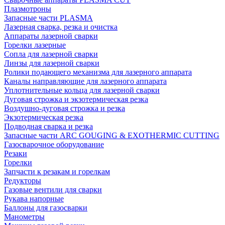
Плазмотроны
Запасные части PLASMA
Лазерная сварка, резка и очистка
Аппараты лазерной сварки
Горелки лазерные
Сопла для лазерной сварки
Линзы для лазерной сварки
Ролики подающего механизма для лазерного аппарата
Каналы направляющие для лазерного аппарата
Уплотнительные кольца для лазерной сварки
Дуговая строжка и экзотермическая резка
Воздушно-дуговая строжка и резка
Экзотермическая резка
Подводная сварка и резка
Запасные части ARC GOUGING & EXOTHERMIC CUTTING
Газосварочное оборудование
Резаки
Горелки
Запчасти к резакам и горелкам
Редукторы
Газовые вентили для сварки
Рукава напорные
Баллоны для газосварки
Манометры