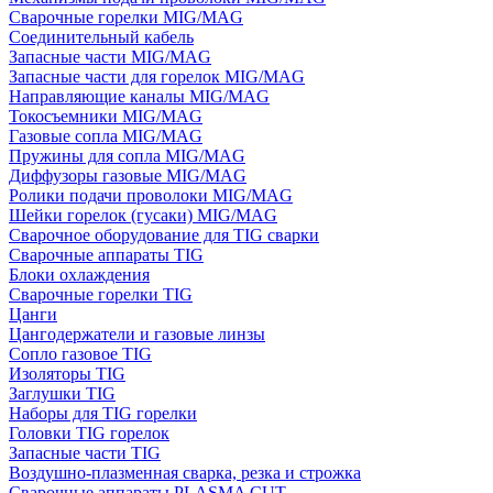
Сварочные горелки MIG/MAG
Соединительный кабель
Запасные части MIG/MAG
Запасные части для горелок MIG/MAG
Направляющие каналы MIG/MAG
Токосъемники MIG/MAG
Газовые сопла MIG/MAG
Пружины для сопла MIG/MAG
Диффузоры газовые MIG/MAG
Ролики подачи проволоки MIG/MAG
Шейки горелок (гусаки) MIG/MAG
Сварочное оборудование для TIG сварки
Сварочные аппараты TIG
Блоки охлаждения
Сварочные горелки TIG
Цанги
Цангодержатели и газовые линзы
Сопло газовое TIG
Изоляторы TIG
Заглушки TIG
Наборы для TIG горелки
Головки TIG горелок
Запасные части TIG
Воздушно-плазменная сварка, резка и строжка
Сварочные аппараты PLASMA CUT