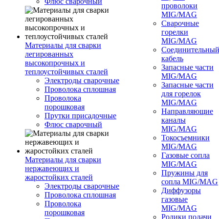
Флюс сварочный
проволоки
MIG/MAG
Сварочные
горелки
MIG/MAG
Материалы для сварки
Соединительны
легированных
кабель
высокопрочных и
Запасные части
теплоустойчивых сталей
MIG/MAG
Электроды сварочные
Запасные части
Проволока сплошная
для горелок
Проволока
MIG/MAG
порошковая
Направляющие
Прутки присадочные
каналы
Флюс сварочный
MIG/MAG
Токосъемники
MIG/MAG
Газовые сопла
Материалы для сварки
MIG/MAG
нержавеющих и
Пружины для
жаростойких сталей
сопла MIG/MAG
Электроды сварочные
Диффузоры
Проволока сплошная
газовые
Проволока
MIG/MAG
порошковая
Ролики подачи