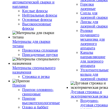
автоматической сварки и
Горелки
наплавки
лазерные
Кислые флюсы
Сопла для
Нейтральные флюсы
лазерной сварки
Основные флюсы
Линзы для
Высокоосновные
лазерной сварки
флюсы
Ролики
подающего
механизма для
Материалы для сварки
лазерного
титана
аппарата
Проволока сплошная
Каналы
Присадочные прутки
направляющие
для лазерного
аппарата
Материалы специального
Уплотнительные
назначения
кольца для
Строжка и резка
лазерной сварки
Припои
Припои оловянно-
Дуговая строжка и
свинцовые
экзотермическая резка
Припои
Воздушно-
высокотехнологичные
дуговая строжка
Олово и баббит