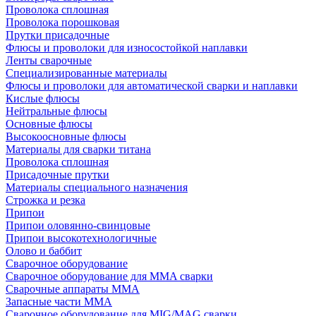
Проволока сплошная
Проволока порошковая
Прутки присадочные
Флюсы и проволоки для износостойкой наплавки
Ленты сварочные
Специализированные материалы
Флюсы и проволоки для автоматической сварки и наплавки
Кислые флюсы
Нейтральные флюсы
Основные флюсы
Высокоосновные флюсы
Материалы для сварки титана
Проволока сплошная
Присадочные прутки
Материалы специального назначения
Строжка и резка
Припои
Припои оловянно-свинцовые
Припои высокотехнологичные
Олово и баббит
Сварочное оборудование
Сварочное оборудование для MMA сварки
Сварочные аппараты MMA
Запасные части MMA
Сварочное оборудование для MIG/MAG сварки