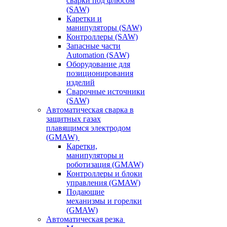
сварки под флюсом
(SAW)
Каретки и
манипуляторы (SAW)
Контроллеры (SAW)
Запасные части
Automation (SAW)
Оборудование для
позиционирования
изделий
Сварочные источники
(SAW)
Автоматическая сварка в
защитных газах
плавящимся электродом
(GMAW)
Каретки,
манипуляторы и
роботизация (GMAW)
Контроллеры и блоки
управления (GMAW)
Подающие
механизмы и горелки
(GMAW)
Автоматическая резка