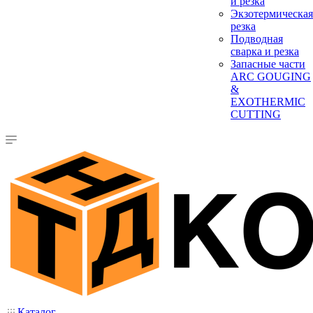
и резка
Экзотермическая
резка
Подводная
сварка и резка
Запасные части
ARC GOUGING
&
EXOTHERMIC
CUTTING
Каталог