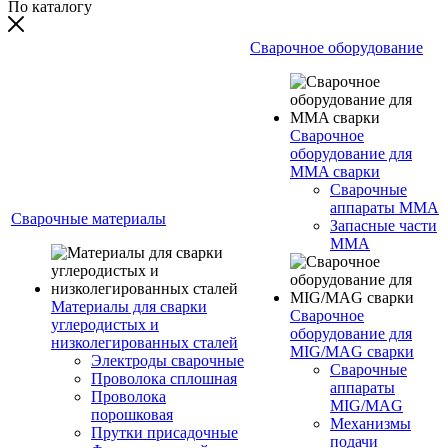
По каталогу
Сварочное оборудование
Сварочное
оборудование для
MMA сварки
Сварочные
аппараты MMA
Сварочные материалы
Запасные части
MMA
Материалы для сварки
Сварочное
углеродистых и
оборудование для
низколегированных сталей
MIG/MAG сварки
Электроды сварочные
Сварочные
Проволока сплошная
аппараты
Проволока
MIG/MAG
порошковая
Механизмы
Прутки присадочные
подачи