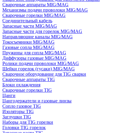
Сварочные аппараты MIG/MAG
Механизмы подачи проволоки MIG/MAG
Сварочные горелки MIG/MAG
Соединительный кабель
Запасные части MIG/MAG
Запасные части для горелок MIG/MAG
Направляющие каналы MIG/MAG
Токосъемники MIG/MAG
Газовые сопла MIG/MAG
Пружины для сопла MIG/MAG
Диффузоры газовые MIG/MAG
Ролики подачи проволоки MIG/MAG
Шейки горелок (гусаки) MIG/MAG
Сварочное оборудование для TIG сварки
Сварочные аппараты TIG
Блоки охлаждения
Сварочные горелки TIG
Цанги
Цангодержатели и газовые линзы
Сопло газовое TIG
Изоляторы TIG
Заглушки TIG
Наборы для TIG горелки
Головки TIG горелок
Запасные части TIG