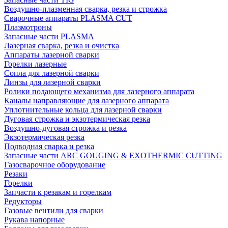
Воздушно-плазменная сварка, резка и строжка
Сварочные аппараты PLASMA CUT
Плазмотроны
Запасные части PLASMA
Лазерная сварка, резка и очистка
Аппараты лазерной сварки
Горелки лазерные
Сопла для лазерной сварки
Линзы для лазерной сварки
Ролики подающего механизма для лазерного аппарата
Каналы направляющие для лазерного аппарата
Уплотнительные кольца для лазерной сварки
Дуговая строжка и экзотермическая резка
Воздушно-дуговая строжка и резка
Экзотермическая резка
Подводная сварка и резка
Запасные части ARC GOUGING & EXOTHERMIC CUTTING
Газосварочное оборудование
Резаки
Горелки
Запчасти к резакам и горелкам
Редукторы
Газовые вентили для сварки
Рукава напорные