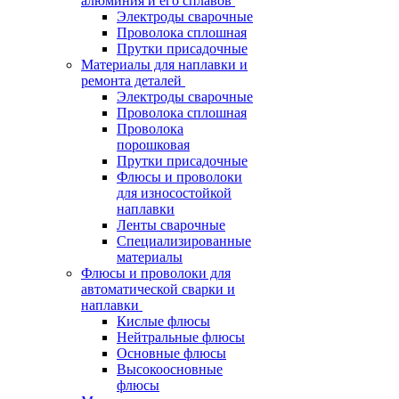
алюминия и его сплавов
Электроды сварочные
Проволока сплошная
Прутки присадочные
Материалы для наплавки и
ремонта деталей
Электроды сварочные
Проволока сплошная
Проволока
порошковая
Прутки присадочные
Флюсы и проволоки
для износостойкой
наплавки
Ленты сварочные
Специализированные
материалы
Флюсы и проволоки для
автоматической сварки и
наплавки
Кислые флюсы
Нейтральные флюсы
Основные флюсы
Высокоосновные
флюсы