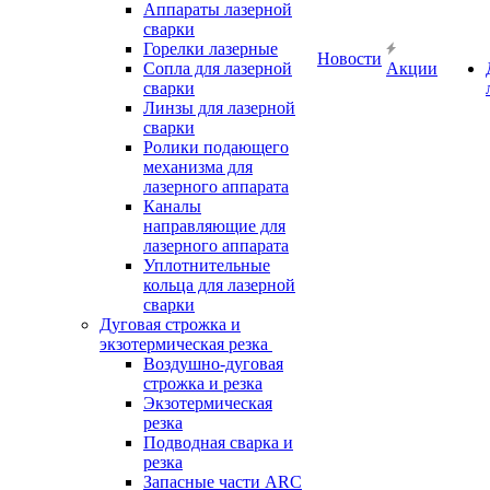
Аппараты лазерной
сварки
Горелки лазерные
Новости
Сопла для лазерной
Акции
сварки
Линзы для лазерной
сварки
Ролики подающего
механизма для
лазерного аппарата
Каналы
направляющие для
лазерного аппарата
Уплотнительные
кольца для лазерной
сварки
Дуговая строжка и
экзотермическая резка
Воздушно-дуговая
строжка и резка
Экзотермическая
резка
Подводная сварка и
резка
Запасные части ARC