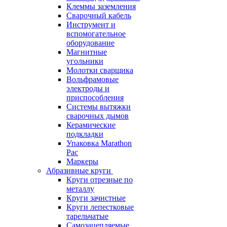
Клеммы заземления
Сварочный кабель
Инструмент и
вспомогательное
оборудование
Магнитные
угольники
Молотки сварщика
Вольфрамовые
электроды и
приспособления
Системы вытяжки
сварочных дымов
Керамические
подкладки
Упаковка Marathon
Pac
Маркеры
Абразивные круги
Круги отрезные по
металлу
Круги зачистные
Круги лепестковые
тарельчатые
Самозацепляемые