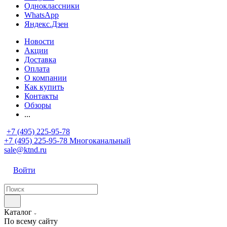
Одноклассники
WhatsApp
Яндекс.Дзен
Новости
Акции
Доставка
Оплата
О компании
Как купить
Контакты
Обзоры
...
+7 (495) 225-95-78
+7 (495) 225-95-78
Многоканальный
sale@ktnd.ru
Войти
Каталог
По всему сайту