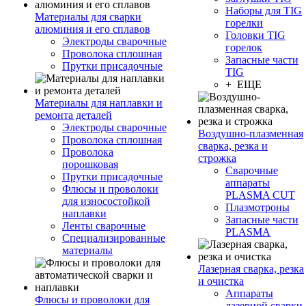
Наборы для TIG
Материалы для сварки
горелки
алюминия и его сплавов
Головки TIG
Электроды сварочные
горелок
Проволока сплошная
Запасные части
Прутки присадочные
TIG
+ ЕЩЕ
Материалы для наплавки и
ремонта деталей
Электроды сварочные
Воздушно-плазменная
Проволока сплошная
сварка, резка и
Проволока
строжка
порошковая
Сварочные
Прутки присадочные
аппараты
Флюсы и проволоки
PLASMA CUT
для износостойкой
Плазмотроны
наплавки
Запасные части
Ленты сварочные
PLASMA
Специализированные
материалы
Лазерная сварка, резка
и очистка
Аппараты
Флюсы и проволоки для
лазерной сварки