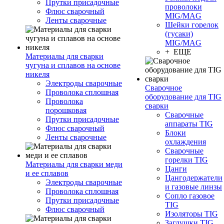
Прутки присадочные
проволоки
Флюс сварочный
MIG/MAG
Ленты сварочные
Шейки горелок
(гусаки)
MIG/MAG
+ ЕЩЕ
Материалы для сварки
чугуна и сплавов на основе
никеля
Электроды сварочные
Сварочное
Проволока сплошная
оборудование для TIG
Проволока
сварки
порошковая
Сварочные
Прутки присадочные
аппараты TIG
Флюс сварочный
Блоки
Ленты сварочные
охлаждения
Сварочные
горелки TIG
Материалы для сварки меди
Цанги
и ее сплавов
Цангодержатели
Электроды сварочные
и газовые линзы
Проволока сплошная
Сопло газовое
Прутки присадочные
TIG
Флюс сварочный
Изоляторы TIG
Заглушки TIG