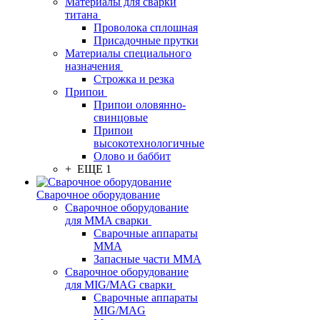
Материалы для сварки
титана
Проволока сплошная
Присадочные прутки
Материалы специального
назначения
Строжка и резка
Припои
Припои оловянно-
свинцовые
Припои
высокотехнологичные
Олово и баббит
+ ЕЩЕ 1
Сварочное оборудование
Сварочное оборудование
для MMA сварки
Сварочные аппараты
MMA
Запасные части MMA
Сварочное оборудование
для MIG/MAG сварки
Сварочные аппараты
MIG/MAG