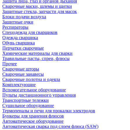
Защита лица, глаз и органов дыхания
Сварочные маски, шлемы и щитки
Защитные стекла, запчасти для масок
Блоки подачи воздуха
Защитные очки
Респираторы
Спецодежда для сварщиков
Одежда сварщика
Обувь сварщика
Перчатки сварочные
Химические материалы для сварки
Травильные пасты, спреи, флюсы
Прочее
Сварочные шторы
Сварочные занавесы
Сварочные полотна и одеяла
Комплектующие
Вспомогательное оборудование
Пульты дистанционного управления
Транспортные тележки
Сушильное оборудование
Термопеналы и печи для прокалки электродов
Бункеры для хранения флюсов
Автоматическое оборудование
Автоматическая сварка под слоем флюса (SAW)