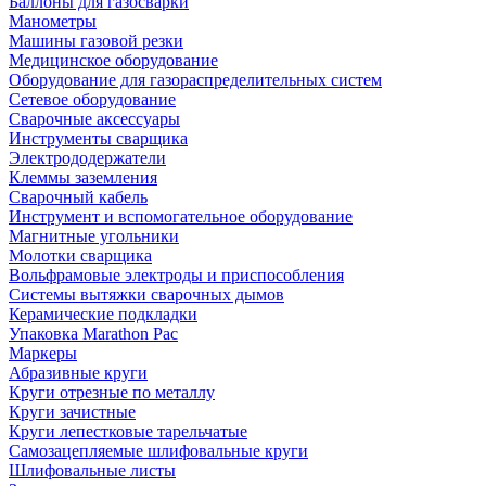
Баллоны для газосварки
Манометры
Машины газовой резки
Медицинское оборудование
Оборудование для газораспределительных систем
Сетевое оборудование
Сварочные аксессуары
Инструменты сварщика
Электрододержатели
Клеммы заземления
Сварочный кабель
Инструмент и вспомогательное оборудование
Магнитные угольники
Молотки сварщика
Вольфрамовые электроды и приспособления
Системы вытяжки сварочных дымов
Керамические подкладки
Упаковка Marathon Pac
Маркеры
Абразивные круги
Круги отрезные по металлу
Круги зачистные
Круги лепестковые тарельчатые
Самозацепляемые шлифовальные круги
Шлифовальные листы