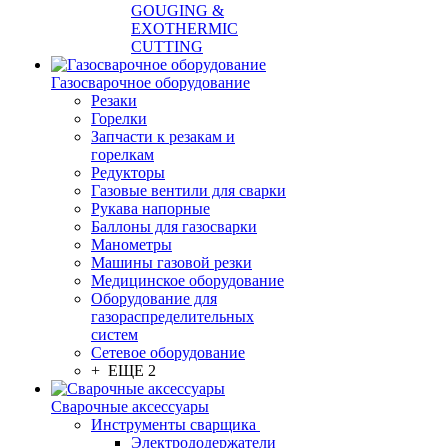
GOUGING &
EXOTHERMIC
CUTTING
Газосварочное оборудование
Резаки
Горелки
Запчасти к резакам и
горелкам
Редукторы
Газовые вентили для сварки
Рукава напорные
Баллоны для газосварки
Манометры
Машины газовой резки
Медицинское оборудование
Оборудование для
газораспределительных
систем
Сетевое оборудование
+ ЕЩЕ 2
Сварочные аксессуары
Инструменты сварщика
Электрододержатели