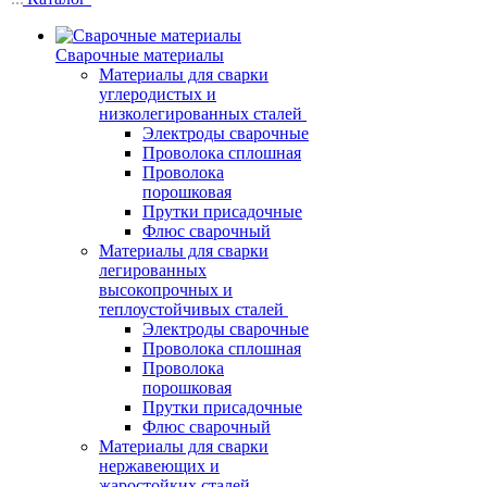
Сварочные материалы
Материалы для сварки
углеродистых и
низколегированных сталей
Электроды сварочные
Проволока сплошная
Проволока
порошковая
Прутки присадочные
Флюс сварочный
Материалы для сварки
легированных
высокопрочных и
теплоустойчивых сталей
Электроды сварочные
Проволока сплошная
Проволока
порошковая
Прутки присадочные
Флюс сварочный
Материалы для сварки
нержавеющих и
жаростойких сталей