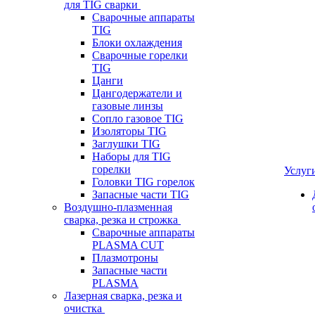
для TIG сварки
Сварочные аппараты
TIG
Блоки охлаждения
Сварочные горелки
TIG
Цанги
Цангодержатели и
газовые линзы
Сопло газовое TIG
Изоляторы TIG
Заглушки TIG
Наборы для TIG
горелки
Услуг
Головки TIG горелок
Запасные части TIG
Воздушно-плазменная
сварка, резка и строжка
Сварочные аппараты
PLASMA CUT
Плазмотроны
Запасные части
PLASMA
Лазерная сварка, резка и
очистка