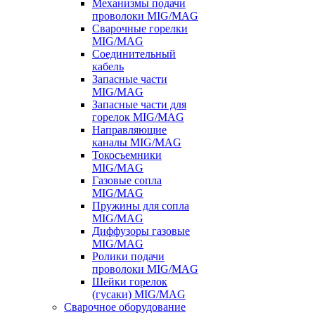
Механизмы подачи
проволоки MIG/MAG
Сварочные горелки
MIG/MAG
Соединительный
кабель
Запасные части
MIG/MAG
Запасные части для
горелок MIG/MAG
Направляющие
каналы MIG/MAG
Токосъемники
MIG/MAG
Газовые сопла
MIG/MAG
Пружины для сопла
MIG/MAG
Диффузоры газовые
MIG/MAG
Ролики подачи
проволоки MIG/MAG
Шейки горелок
(гусаки) MIG/MAG
Сварочное оборудование