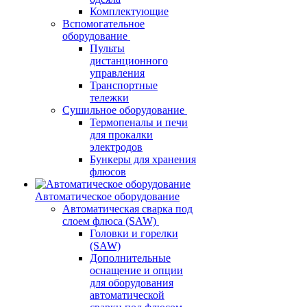
Комплектующие
Вспомогательное
оборудование
Пульты
дистанционного
управления
Транспортные
тележки
Сушильное оборудование
Термопеналы и печи
для прокалки
электродов
Бункеры для хранения
флюсов
Автоматическое оборудование
Автоматическая сварка под
слоем флюса (SAW)
Головки и горелки
(SAW)
Дополнительные
оснащение и опции
для оборудования
автоматической