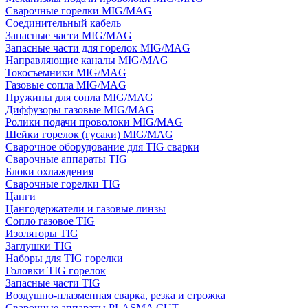
Сварочные горелки MIG/MAG
Соединительный кабель
Запасные части MIG/MAG
Запасные части для горелок MIG/MAG
Направляющие каналы MIG/MAG
Токосъемники MIG/MAG
Газовые сопла MIG/MAG
Пружины для сопла MIG/MAG
Диффузоры газовые MIG/MAG
Ролики подачи проволоки MIG/MAG
Шейки горелок (гусаки) MIG/MAG
Сварочное оборудование для TIG сварки
Сварочные аппараты TIG
Блоки охлаждения
Сварочные горелки TIG
Цанги
Цангодержатели и газовые линзы
Сопло газовое TIG
Изоляторы TIG
Заглушки TIG
Наборы для TIG горелки
Головки TIG горелок
Запасные части TIG
Воздушно-плазменная сварка, резка и строжка
Сварочные аппараты PLASMA CUT