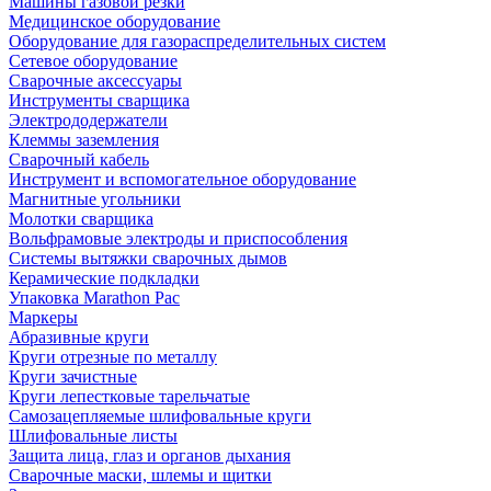
Машины газовой резки
Медицинское оборудование
Оборудование для газораспределительных систем
Сетевое оборудование
Сварочные аксессуары
Инструменты сварщика
Электрододержатели
Клеммы заземления
Сварочный кабель
Инструмент и вспомогательное оборудование
Магнитные угольники
Молотки сварщика
Вольфрамовые электроды и приспособления
Системы вытяжки сварочных дымов
Керамические подкладки
Упаковка Marathon Pac
Маркеры
Абразивные круги
Круги отрезные по металлу
Круги зачистные
Круги лепестковые тарельчатые
Самозацепляемые шлифовальные круги
Шлифовальные листы
Защита лица, глаз и органов дыхания
Сварочные маски, шлемы и щитки