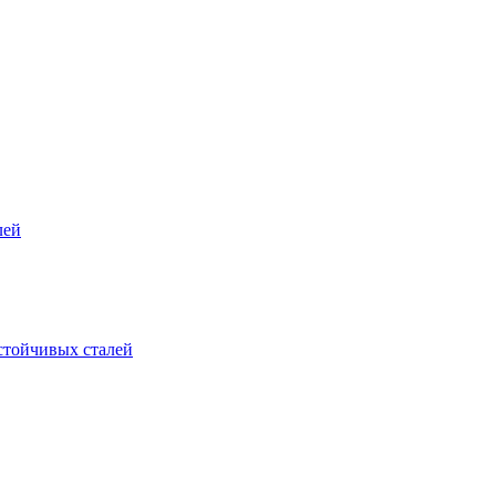
лей
стойчивых сталей