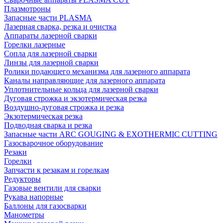
Плазмотроны
Запасные части PLASMA
Лазерная сварка, резка и очистка
Аппараты лазерной сварки
Горелки лазерные
Сопла для лазерной сварки
Линзы для лазерной сварки
Ролики подающего механизма для лазерного аппарата
Каналы направляющие для лазерного аппарата
Уплотнительные кольца для лазерной сварки
Дуговая строжка и экзотермическая резка
Воздушно-дуговая строжка и резка
Экзотермическая резка
Подводная сварка и резка
Запасные части ARC GOUGING & EXOTHERMIC CUTTING
Газосварочное оборудование
Резаки
Горелки
Запчасти к резакам и горелкам
Редукторы
Газовые вентили для сварки
Рукава напорные
Баллоны для газосварки
Манометры