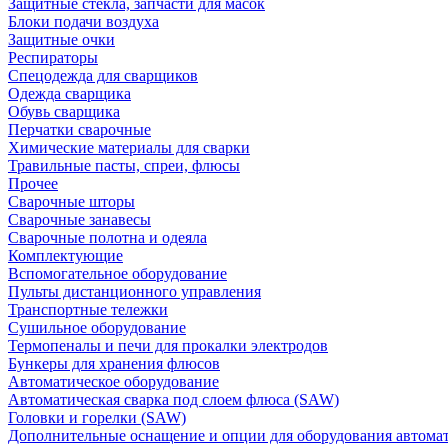
Защитные стекла, запчасти для масок
Блоки подачи воздуха
Защитные очки
Респираторы
Спецодежда для сварщиков
Одежда сварщика
Обувь сварщика
Перчатки сварочные
Химические материалы для сварки
Травильные пасты, спреи, флюсы
Прочее
Сварочные шторы
Сварочные занавесы
Сварочные полотна и одеяла
Комплектующие
Вспомогательное оборудование
Пульты дистанционного управления
Транспортные тележки
Сушильное оборудование
Термопеналы и печи для прокалки электродов
Бункеры для хранения флюсов
Автоматическое оборудование
Автоматическая сварка под слоем флюса (SAW)
Головки и горелки (SAW)
Дополнительные оснащение и опции для оборудования автома