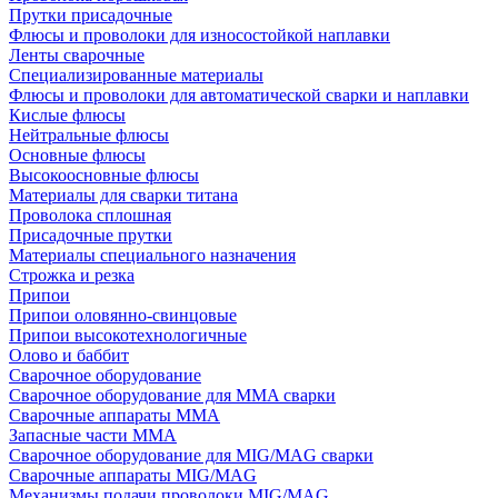
Прутки присадочные
Флюсы и проволоки для износостойкой наплавки
Ленты сварочные
Специализированные материалы
Флюсы и проволоки для автоматической сварки и наплавки
Кислые флюсы
Нейтральные флюсы
Основные флюсы
Высокоосновные флюсы
Материалы для сварки титана
Проволока сплошная
Присадочные прутки
Материалы специального назначения
Строжка и резка
Припои
Припои оловянно-свинцовые
Припои высокотехнологичные
Олово и баббит
Сварочное оборудование
Сварочное оборудование для MMA сварки
Сварочные аппараты MMA
Запасные части MMA
Сварочное оборудование для MIG/MAG сварки
Сварочные аппараты MIG/MAG
Механизмы подачи проволоки MIG/MAG