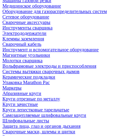
Машины газовой резки
Медицинское оборудование
Оборудование для газораспределительных систем
Сетевое оборудование
Сварочные аксессуары
Инструменты сварщика
Электрододержатели
Клеммы заземления
Сварочный кабель
Инструмент и вспомогательное оборудование
Магнитные угольники
Молотки сварщика
Вольфрамовые электроды и приспособления
Системы вытяжки сварочных дымов
Керамические подкладки
Упаковка Marathon Pac
Маркеры
Абразивные круги
Круги отрезные по металлу
Круги зачистные
Круги лепестковые тарельчатые
Самозацепляемые шлифовальные круги
Шлифовальные листы
Защита лица, глаз и органов дыхания
Сварочные маски, шлемы и щитки