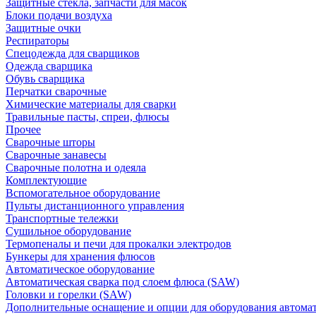
Защитные стекла, запчасти для масок
Блоки подачи воздуха
Защитные очки
Респираторы
Спецодежда для сварщиков
Одежда сварщика
Обувь сварщика
Перчатки сварочные
Химические материалы для сварки
Травильные пасты, спреи, флюсы
Прочее
Сварочные шторы
Сварочные занавесы
Сварочные полотна и одеяла
Комплектующие
Вспомогательное оборудование
Пульты дистанционного управления
Транспортные тележки
Сушильное оборудование
Термопеналы и печи для прокалки электродов
Бункеры для хранения флюсов
Автоматическое оборудование
Автоматическая сварка под слоем флюса (SAW)
Головки и горелки (SAW)
Дополнительные оснащение и опции для оборудования автома