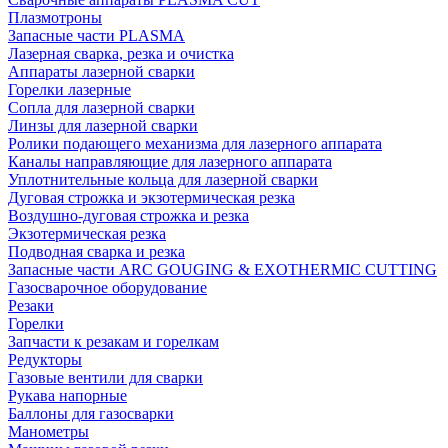
Плазмотроны
Запасные части PLASMA
Лазерная сварка, резка и очистка
Аппараты лазерной сварки
Горелки лазерные
Сопла для лазерной сварки
Линзы для лазерной сварки
Ролики подающего механизма для лазерного аппарата
Каналы направляющие для лазерного аппарата
Уплотнительные кольца для лазерной сварки
Дуговая строжка и экзотермическая резка
Воздушно-дуговая строжка и резка
Экзотермическая резка
Подводная сварка и резка
Запасные части ARC GOUGING & EXOTHERMIC CUTTING
Газосварочное оборудование
Резаки
Горелки
Запчасти к резакам и горелкам
Редукторы
Газовые вентили для сварки
Рукава напорные
Баллоны для газосварки
Манометры