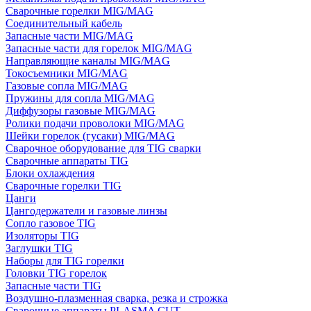
Сварочные горелки MIG/MAG
Соединительный кабель
Запасные части MIG/MAG
Запасные части для горелок MIG/MAG
Направляющие каналы MIG/MAG
Токосъемники MIG/MAG
Газовые сопла MIG/MAG
Пружины для сопла MIG/MAG
Диффузоры газовые MIG/MAG
Ролики подачи проволоки MIG/MAG
Шейки горелок (гусаки) MIG/MAG
Сварочное оборудование для TIG сварки
Сварочные аппараты TIG
Блоки охлаждения
Сварочные горелки TIG
Цанги
Цангодержатели и газовые линзы
Сопло газовое TIG
Изоляторы TIG
Заглушки TIG
Наборы для TIG горелки
Головки TIG горелок
Запасные части TIG
Воздушно-плазменная сварка, резка и строжка
Сварочные аппараты PLASMA CUT