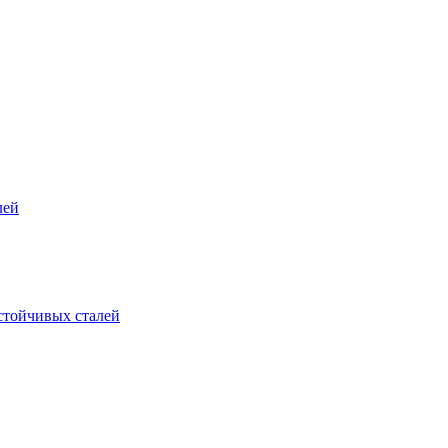
лей
стойчивых сталей