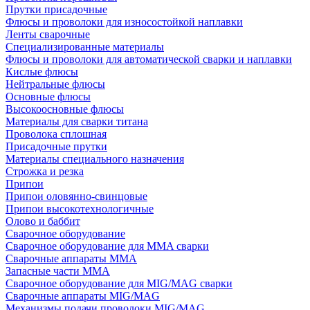
Прутки присадочные
Флюсы и проволоки для износостойкой наплавки
Ленты сварочные
Специализированные материалы
Флюсы и проволоки для автоматической сварки и наплавки
Кислые флюсы
Нейтральные флюсы
Основные флюсы
Высокоосновные флюсы
Материалы для сварки титана
Проволока сплошная
Присадочные прутки
Материалы специального назначения
Строжка и резка
Припои
Припои оловянно-свинцовые
Припои высокотехнологичные
Олово и баббит
Сварочное оборудование
Сварочное оборудование для MMA сварки
Сварочные аппараты MMA
Запасные части MMA
Сварочное оборудование для MIG/MAG сварки
Сварочные аппараты MIG/MAG
Механизмы подачи проволоки MIG/MAG