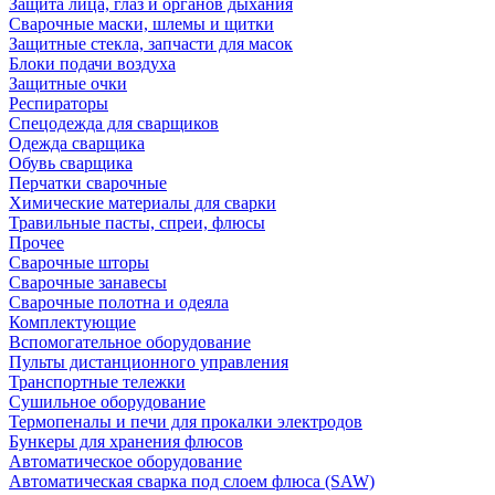
Защита лица, глаз и органов дыхания
Сварочные маски, шлемы и щитки
Защитные стекла, запчасти для масок
Блоки подачи воздуха
Защитные очки
Респираторы
Спецодежда для сварщиков
Одежда сварщика
Обувь сварщика
Перчатки сварочные
Химические материалы для сварки
Травильные пасты, спреи, флюсы
Прочее
Сварочные шторы
Сварочные занавесы
Сварочные полотна и одеяла
Комплектующие
Вспомогательное оборудование
Пульты дистанционного управления
Транспортные тележки
Сушильное оборудование
Термопеналы и печи для прокалки электродов
Бункеры для хранения флюсов
Автоматическое оборудование
Автоматическая сварка под слоем флюса (SAW)