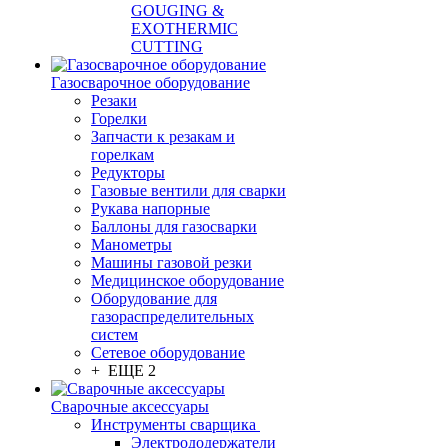
GOUGING &
EXOTHERMIC
CUTTING
Газосварочное оборудование
Резаки
Горелки
Запчасти к резакам и
горелкам
Редукторы
Газовые вентили для сварки
Рукава напорные
Баллоны для газосварки
Манометры
Машины газовой резки
Медицинское оборудование
Оборудование для
газораспределительных
систем
Сетевое оборудование
+ ЕЩЕ 2
Сварочные аксессуары
Инструменты сварщика
Электрододержатели