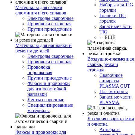
Наборы для TIG
Материалы для сварки
горелки
алюминия и его сплавов
Головки TIG
Электроды сварочные
горелок
Проволока сплошная
Запасные части
Прутки присадочные
TIG
+ ЕЩЕ
Материалы для наплавки и
ремонта деталей
Электроды сварочные
Воздушно-плазменная
Проволока сплошная
сварка, резка и
Проволока
строжка
порошковая
Сварочные
Прутки присадочные
аппараты
Флюсы и проволоки
PLASMA CUT
для износостойкой
Плазмотроны
наплавки
Запасные части
Ленты сварочные
PLASMA
Специализированные
материалы
Лазерная сварка, резка
и очистка
Аппараты
Флюсы и проволоки для
лазерной сварки