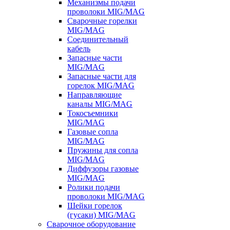
Механизмы подачи
проволоки MIG/MAG
Сварочные горелки
MIG/MAG
Соединительный
кабель
Запасные части
MIG/MAG
Запасные части для
горелок MIG/MAG
Направляющие
каналы MIG/MAG
Токосъемники
MIG/MAG
Газовые сопла
MIG/MAG
Пружины для сопла
MIG/MAG
Диффузоры газовые
MIG/MAG
Ролики подачи
проволоки MIG/MAG
Шейки горелок
(гусаки) MIG/MAG
Сварочное оборудование