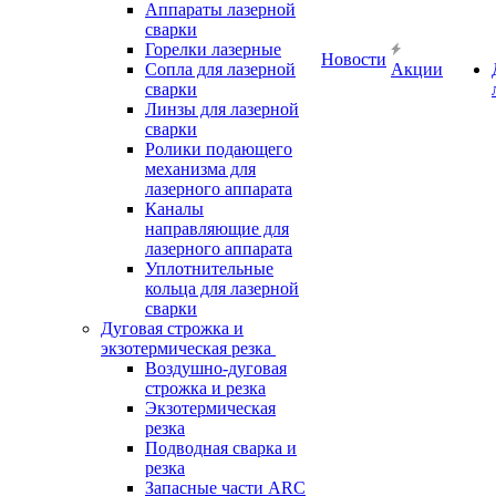
Аппараты лазерной
сварки
Горелки лазерные
Новости
Сопла для лазерной
Акции
сварки
Линзы для лазерной
сварки
Ролики подающего
механизма для
лазерного аппарата
Каналы
направляющие для
лазерного аппарата
Уплотнительные
кольца для лазерной
сварки
Дуговая строжка и
экзотермическая резка
Воздушно-дуговая
строжка и резка
Экзотермическая
резка
Подводная сварка и
резка
Запасные части ARC