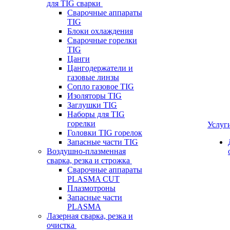
для TIG сварки
Сварочные аппараты
TIG
Блоки охлаждения
Сварочные горелки
TIG
Цанги
Цангодержатели и
газовые линзы
Сопло газовое TIG
Изоляторы TIG
Заглушки TIG
Наборы для TIG
горелки
Услуг
Головки TIG горелок
Запасные части TIG
Воздушно-плазменная
сварка, резка и строжка
Сварочные аппараты
PLASMA CUT
Плазмотроны
Запасные части
PLASMA
Лазерная сварка, резка и
очистка