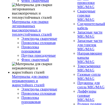
Флюс сварочный
проволоки
MIG/MAG
Сварочные
горелки
MIG/MAG
Материалы для сварки
Соединительны
легированных
кабель
высокопрочных и
Запасные части
теплоустойчивых сталей
MIG/MAG
Электроды сварочные
Запасные части
Проволока сплошная
для горелок
Проволока
MIG/MAG
порошковая
Направляющие
Прутки присадочные
каналы
Флюс сварочный
MIG/MAG
Токосъемники
MIG/MAG
Газовые сопла
Материалы для сварки
MIG/MAG
нержавеющих и
Пружины для
жаростойких сталей
сопла MIG/MAG
Электроды сварочные
Диффузоры
Проволока сплошная
газовые
Проволока
MIG/MAG
порошковая
Ролики подачи