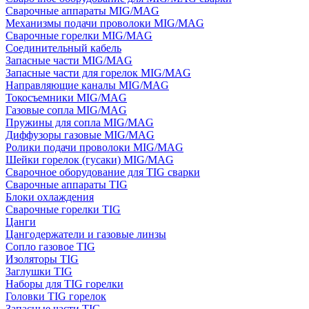
Сварочные аппараты MIG/MAG
Механизмы подачи проволоки MIG/MAG
Сварочные горелки MIG/MAG
Соединительный кабель
Запасные части MIG/MAG
Запасные части для горелок MIG/MAG
Направляющие каналы MIG/MAG
Токосъемники MIG/MAG
Газовые сопла MIG/MAG
Пружины для сопла MIG/MAG
Диффузоры газовые MIG/MAG
Ролики подачи проволоки MIG/MAG
Шейки горелок (гусаки) MIG/MAG
Сварочное оборудование для TIG сварки
Сварочные аппараты TIG
Блоки охлаждения
Сварочные горелки TIG
Цанги
Цангодержатели и газовые линзы
Сопло газовое TIG
Изоляторы TIG
Заглушки TIG
Наборы для TIG горелки
Головки TIG горелок
Запасные части TIG