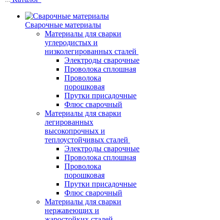
Сварочные материалы
Материалы для сварки
углеродистых и
низколегированных сталей
Электроды сварочные
Проволока сплошная
Проволока
порошковая
Прутки присадочные
Флюс сварочный
Материалы для сварки
легированных
высокопрочных и
теплоустойчивых сталей
Электроды сварочные
Проволока сплошная
Проволока
порошковая
Прутки присадочные
Флюс сварочный
Материалы для сварки
нержавеющих и
жаростойких сталей