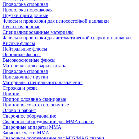
Проволока сплошная
Проволока порошковая
Прутки присадочные
Флюсы и проволоки для износостойкой наплавки
Ленты сварочные
Специализированные материалы
Флюсы и проволоки для автоматической сварки и наплавки
Кислые флюсы
Нейтральные флюсы
Основные флюсы
Высокоосновные флюсы
Материалы для сварки титана
Проволока сплошная
Присадочные прутки
Материалы специального назначения
Строжка и резка
Припои
Припои оловянно-свинцовые
Припои высокотехнологичные
Олово и баббит
Сварочное оборудование
Сварочное оборудование для MMA сварки
Сварочные аппараты MMA
Запасные части MMA
Сварочное оборудование для MIG/MAG сварки