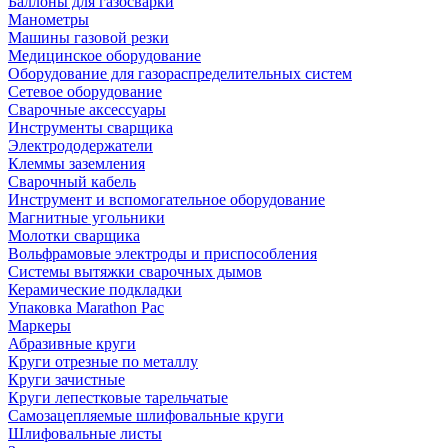
Баллоны для газосварки
Манометры
Машины газовой резки
Медицинское оборудование
Оборудование для газораспределительных систем
Сетевое оборудование
Сварочные аксессуары
Инструменты сварщика
Электрододержатели
Клеммы заземления
Сварочный кабель
Инструмент и вспомогательное оборудование
Магнитные угольники
Молотки сварщика
Вольфрамовые электроды и приспособления
Системы вытяжки сварочных дымов
Керамические подкладки
Упаковка Marathon Pac
Маркеры
Абразивные круги
Круги отрезные по металлу
Круги зачистные
Круги лепестковые тарельчатые
Самозацепляемые шлифовальные круги
Шлифовальные листы