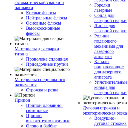
автоматической сварки и
Горелки
наплавки
лазерные
Кислые флюсы
Сопла для
Нейтральные флюсы
лазерной сварки
Основные флюсы
Линзы для
Высокоосновные
лазерной сварки
флюсы
Ролики
подающего
механизма для
Материалы для сварки
лазерного
титана
аппарата
Проволока сплошная
Каналы
Присадочные прутки
направляющие
для лазерного
аппарата
Материалы специального
Уплотнительные
назначения
кольца для
Строжка и резка
лазерной сварки
Припои
Припои оловянно-
Дуговая строжка и
свинцовые
экзотермическая резка
Припои
Воздушно-
высокотехнологичные
дуговая строжка
Олово и баббит