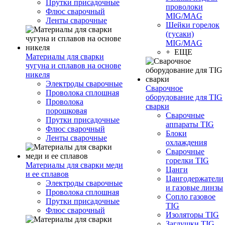
Прутки присадочные
проволоки
Флюс сварочный
MIG/MAG
Ленты сварочные
Шейки горелок
(гусаки)
MIG/MAG
+ ЕЩЕ
Материалы для сварки
чугуна и сплавов на основе
никеля
Электроды сварочные
Сварочное
Проволока сплошная
оборудование для TIG
Проволока
сварки
порошковая
Сварочные
Прутки присадочные
аппараты TIG
Флюс сварочный
Блоки
Ленты сварочные
охлаждения
Сварочные
горелки TIG
Материалы для сварки меди
Цанги
и ее сплавов
Цангодержатели
Электроды сварочные
и газовые линзы
Проволока сплошная
Сопло газовое
Прутки присадочные
TIG
Флюс сварочный
Изоляторы TIG
Заглушки TIG