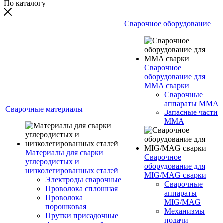
По каталогу
Сварочное оборудование
Сварочное
оборудование для
MMA сварки
Сварочные
аппараты MMA
Сварочные материалы
Запасные части
MMA
Материалы для сварки
Сварочное
углеродистых и
оборудование для
низколегированных сталей
MIG/MAG сварки
Электроды сварочные
Сварочные
Проволока сплошная
аппараты
Проволока
MIG/MAG
порошковая
Механизмы
Прутки присадочные
подачи