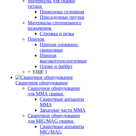
Материалы для сварки
титана
Проволока сплошная
Присадочные прутки
Материалы специального
назначения
Строжка и резка
Припои
Припои оловянно-
свинцовые
Припои
высокотехнологичные
Олово и баббит
+ ЕЩЕ 1
Сварочное оборудование
Сварочное оборудование
для MMA сварки
Сварочные аппараты
MMA
Запасные части MMA
Сварочное оборудование
для MIG/MAG сварки
Сварочные аппараты
MIG/MAG