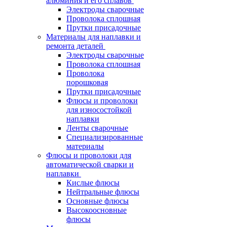
алюминия и его сплавов
Электроды сварочные
Проволока сплошная
Прутки присадочные
Материалы для наплавки и
ремонта деталей
Электроды сварочные
Проволока сплошная
Проволока
порошковая
Прутки присадочные
Флюсы и проволоки
для износостойкой
наплавки
Ленты сварочные
Специализированные
материалы
Флюсы и проволоки для
автоматической сварки и
наплавки
Кислые флюсы
Нейтральные флюсы
Основные флюсы
Высокоосновные
флюсы