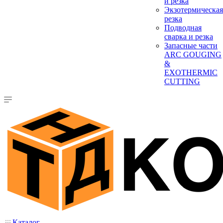
и резка
Экзотермическая
резка
Подводная
сварка и резка
Запасные части
ARC GOUGING
&
EXOTHERMIC
CUTTING
Каталог