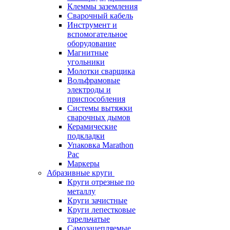
Клеммы заземления
Сварочный кабель
Инструмент и
вспомогательное
оборудование
Магнитные
угольники
Молотки сварщика
Вольфрамовые
электроды и
приспособления
Системы вытяжки
сварочных дымов
Керамические
подкладки
Упаковка Marathon
Pac
Маркеры
Абразивные круги
Круги отрезные по
металлу
Круги зачистные
Круги лепестковые
тарельчатые
Самозацепляемые