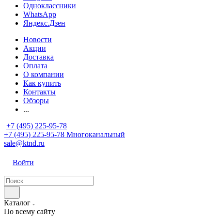
Одноклассники
WhatsApp
Яндекс.Дзен
Новости
Акции
Доставка
Оплата
О компании
Как купить
Контакты
Обзоры
...
+7 (495) 225-95-78
+7 (495) 225-95-78
Многоканальный
sale@ktnd.ru
Войти
Каталог
По всему сайту