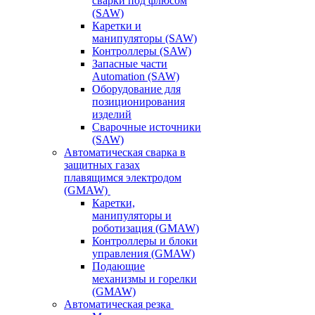
сварки под флюсом
(SAW)
Каретки и
манипуляторы (SAW)
Контроллеры (SAW)
Запасные части
Automation (SAW)
Оборудование для
позиционирования
изделий
Сварочные источники
(SAW)
Автоматическая сварка в
защитных газах
плавящимся электродом
(GMAW)
Каретки,
манипуляторы и
роботизация (GMAW)
Контроллеры и блоки
управления (GMAW)
Подающие
механизмы и горелки
(GMAW)
Автоматическая резка