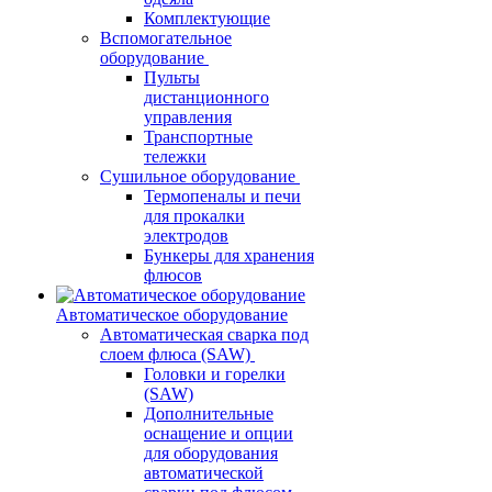
Комплектующие
Вспомогательное
оборудование
Пульты
дистанционного
управления
Транспортные
тележки
Сушильное оборудование
Термопеналы и печи
для прокалки
электродов
Бункеры для хранения
флюсов
Автоматическое оборудование
Автоматическая сварка под
слоем флюса (SAW)
Головки и горелки
(SAW)
Дополнительные
оснащение и опции
для оборудования
автоматической