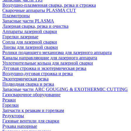
Воздушно-плазменная сварка, резка и строжка
Сварочные аппараты PLASMA CUT
Плазмотроны
Запасные части PLASMA
Лазерная сварка, резка и очистка
Аппараты лазерной сварки
Горелки лазерные
Сопла для лазерной сварки
Линзы для лазерной сварки
Ролики подающего механизма для лазерного аппарата
Каналы направляющие для лазерного аппарата
Уплотнительные кольца для лазерной сварки
Дуговая строжка и экзотермическая резка
Воздушно-дуговая строжка и резка
Экзотермическая резка
Подводная сварка и резка
Запасные части ARC GOUGING & EXOTHERMIC CUTTING
Газосварочное оборудование
Резаки
Горелки
Запчасти к резакам и горелкам
Редукторы
Газовые вентили для сварки
Рукава напорные