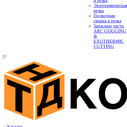
и резка
Экзотермическая
резка
Подводная
сварка и резка
Запасные части
ARC GOUGING
&
EXOTHERMIC
CUTTING
Каталог