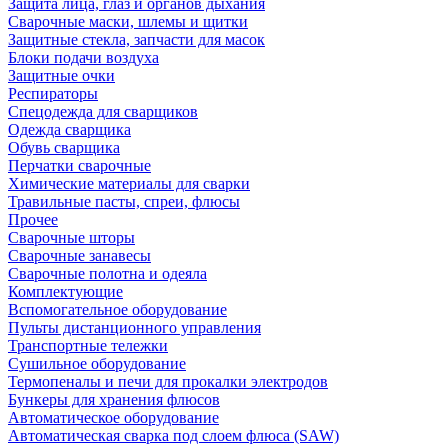
Защита лица, глаз и органов дыхания
Сварочные маски, шлемы и щитки
Защитные стекла, запчасти для масок
Блоки подачи воздуха
Защитные очки
Респираторы
Спецодежда для сварщиков
Одежда сварщика
Обувь сварщика
Перчатки сварочные
Химические материалы для сварки
Травильные пасты, спреи, флюсы
Прочее
Сварочные шторы
Сварочные занавесы
Сварочные полотна и одеяла
Комплектующие
Вспомогательное оборудование
Пульты дистанционного управления
Транспортные тележки
Сушильное оборудование
Термопеналы и печи для прокалки электродов
Бункеры для хранения флюсов
Автоматическое оборудование
Автоматическая сварка под слоем флюса (SAW)