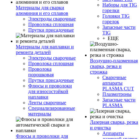
Наборы для TIG
Материалы для сварки
горелки
алюминия и его сплавов
Головки TIG
Электроды сварочные
горелок
Проволока сплошная
Запасные части
Прутки присадочные
TIG
+ ЕЩЕ
Материалы для наплавки и
ремонта деталей
Электроды сварочные
Воздушно-плазменная
Проволока сплошная
сварка, резка и
Проволока
строжка
порошковая
Сварочные
Прутки присадочные
аппараты
Флюсы и проволоки
PLASMA CUT
для износостойкой
Плазмотроны
наплавки
Запасные части
Ленты сварочные
PLASMA
Специализированные
материалы
Лазерная сварка, резка
и очистка
Аппараты
Флюсы и проволоки для
лазерной сварки