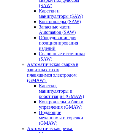
сварки под флюсом
(SAW)
Каретки и
манипуляторы (SAW)
Контроллеры (SAW)
Запасные части
Automation (SAW)
Оборудование для
позиционирования
изделий
Сварочные источники
(SAW)
Автоматическая сварка в
защитных газах
плавящимся электродом
(GMAW)
Каретки,
манипуляторы и
роботизация (GMAW)
Контроллеры и блоки
управления (GMAW)
Подающие
механизмы и горелки
(GMAW)
Автоматическая резка