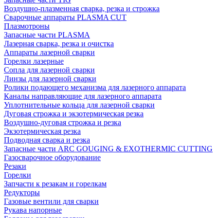
Воздушно-плазменная сварка, резка и строжка
Сварочные аппараты PLASMA CUT
Плазмотроны
Запасные части PLASMA
Лазерная сварка, резка и очистка
Аппараты лазерной сварки
Горелки лазерные
Сопла для лазерной сварки
Линзы для лазерной сварки
Ролики подающего механизма для лазерного аппарата
Каналы направляющие для лазерного аппарата
Уплотнительные кольца для лазерной сварки
Дуговая строжка и экзотермическая резка
Воздушно-дуговая строжка и резка
Экзотермическая резка
Подводная сварка и резка
Запасные части ARC GOUGING & EXOTHERMIC CUTTING
Газосварочное оборудование
Резаки
Горелки
Запчасти к резакам и горелкам
Редукторы
Газовые вентили для сварки
Рукава напорные