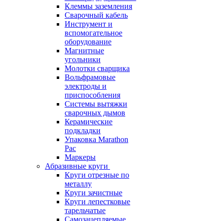
Клеммы заземления
Сварочный кабель
Инструмент и
вспомогательное
оборудование
Магнитные
угольники
Молотки сварщика
Вольфрамовые
электроды и
приспособления
Системы вытяжки
сварочных дымов
Керамические
подкладки
Упаковка Marathon
Pac
Маркеры
Абразивные круги
Круги отрезные по
металлу
Круги зачистные
Круги лепестковые
тарельчатые
Самозацепляемые