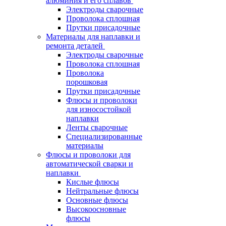
алюминия и его сплавов
Электроды сварочные
Проволока сплошная
Прутки присадочные
Материалы для наплавки и
ремонта деталей
Электроды сварочные
Проволока сплошная
Проволока
порошковая
Прутки присадочные
Флюсы и проволоки
для износостойкой
наплавки
Ленты сварочные
Специализированные
материалы
Флюсы и проволоки для
автоматической сварки и
наплавки
Кислые флюсы
Нейтральные флюсы
Основные флюсы
Высокоосновные
флюсы