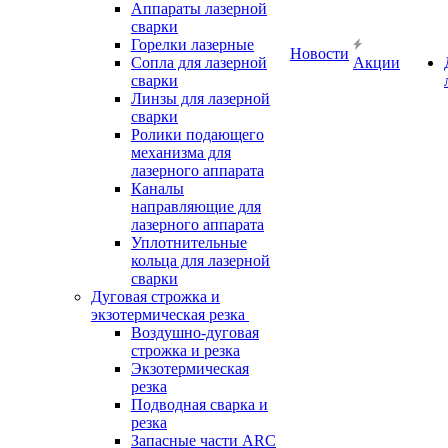
Аппараты лазерной
сварки
Горелки лазерные
Новости
Сопла для лазерной
Акции
сварки
Линзы для лазерной
сварки
Ролики подающего
механизма для
лазерного аппарата
Каналы
направляющие для
лазерного аппарата
Уплотнительные
кольца для лазерной
сварки
Дуговая строжка и
экзотермическая резка
Воздушно-дуговая
строжка и резка
Экзотермическая
резка
Подводная сварка и
резка
Запасные части ARC