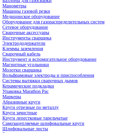
Баллоны для газосварки
Манометры
Машины газовой резки
Медицинское оборудование
Оборудование для газораспределительных систем
Сетевое оборудование
Сварочные аксессуары
Инструменты сварщика
Электрододержатели
Клеммы заземления
Сварочный кабель
Инструмент и вспомогательное оборудование
Магнитные угольники
Молотки сварщика
Вольфрамовые электроды и приспособления
Системы вытяжки сварочных дымов
Керамические подкладки
Упаковка Marathon Pac
Маркеры
Абразивные круги
Круги отрезные по металлу
Круги зачистные
Круги лепестковые тарельчатые
Самозацепляемые шлифовальные круги
Шлифовальные листы