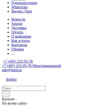
Одноклассники
WhatsApp
Яндекс.Дзен
Новости
Акции
Доставка
Оплата
О компании
Как купить
Контакты
Обзоры
...
+7 (495) 225-95-78
+7 (495) 225-95-78
Многоканальный
sale@ktnd.ru
Войти
Каталог
По всему сайту