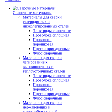
Сварочные материалы
Материалы для сварки
углеродистых и
низколегированных сталей
Электроды сварочные
Проволока сплошная
Проволока
порошковая
Прутки присадочные
Флюс сварочный
Материалы для сварки
легированных
высокопрочных и
теплоустойчивых сталей
Электроды сварочные
Проволока сплошная
Проволока
порошковая
Прутки присадочные
Флюс сварочный
Материалы для сварки
нержавеющих и
жаростойких сталей