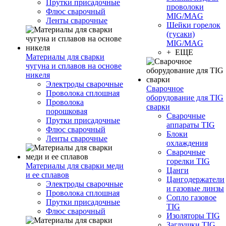
Прутки присадочные
проволоки
Флюс сварочный
MIG/MAG
Ленты сварочные
Шейки горелок
(гусаки)
MIG/MAG
+ ЕЩЕ
Материалы для сварки
чугуна и сплавов на основе
никеля
Электроды сварочные
Сварочное
Проволока сплошная
оборудование для TIG
Проволока
сварки
порошковая
Сварочные
Прутки присадочные
аппараты TIG
Флюс сварочный
Блоки
Ленты сварочные
охлаждения
Сварочные
горелки TIG
Материалы для сварки меди
Цанги
и ее сплавов
Цангодержатели
Электроды сварочные
и газовые линзы
Проволока сплошная
Сопло газовое
Прутки присадочные
TIG
Флюс сварочный
Изоляторы TIG
Заглушки TIG