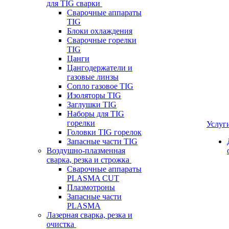
для TIG сварки
Сварочные аппараты
TIG
Блоки охлаждения
Сварочные горелки
TIG
Цанги
Цангодержатели и
газовые линзы
Сопло газовое TIG
Изоляторы TIG
Заглушки TIG
Наборы для TIG
горелки
Услуг
Головки TIG горелок
Запасные части TIG
Воздушно-плазменная
сварка, резка и строжка
Сварочные аппараты
PLASMA CUT
Плазмотроны
Запасные части
PLASMA
Лазерная сварка, резка и
очистка