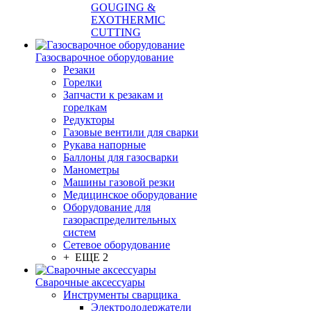
GOUGING &
EXOTHERMIC
CUTTING
Газосварочное оборудование
Резаки
Горелки
Запчасти к резакам и
горелкам
Редукторы
Газовые вентили для сварки
Рукава напорные
Баллоны для газосварки
Манометры
Машины газовой резки
Медицинское оборудование
Оборудование для
газораспределительных
систем
Сетевое оборудование
+ ЕЩЕ 2
Сварочные аксессуары
Инструменты сварщика
Электрододержатели