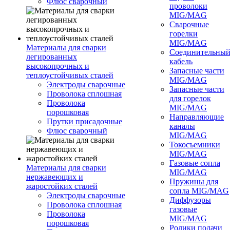
Флюс сварочный
проволоки
MIG/MAG
Сварочные
горелки
MIG/MAG
Материалы для сварки
Соединительны
легированных
кабель
высокопрочных и
Запасные части
теплоустойчивых сталей
MIG/MAG
Электроды сварочные
Запасные части
Проволока сплошная
для горелок
Проволока
MIG/MAG
порошковая
Направляющие
Прутки присадочные
каналы
Флюс сварочный
MIG/MAG
Токосъемники
MIG/MAG
Газовые сопла
Материалы для сварки
MIG/MAG
нержавеющих и
Пружины для
жаростойких сталей
сопла MIG/MAG
Электроды сварочные
Диффузоры
Проволока сплошная
газовые
Проволока
MIG/MAG
порошковая
Ролики подачи