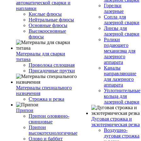
автоматической сварки и
Горелки
наплавки
лазерные
Кислые флюсы
Сопла для
Нейтральные флюсы
лазерной сварки
Основные флюсы
Линзы для
Высокоосновные
лазерной сварки
флюсы
Ролики
подающего
механизма для
Материалы для сварки
лазерного
титана
аппарата
Проволока сплошная
Каналы
Присадочные прутки
направляющие
для лазерного
аппарата
Материалы специального
Уплотнительные
назначения
кольца для
Строжка и резка
лазерной сварки
Припои
Припои оловянно-
Дуговая строжка и
свинцовые
экзотермическая резка
Припои
Воздушно-
высокотехнологичные
дуговая строжка
Олово и баббит