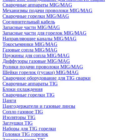
Сварочные аппараты MIG/MAG
Механизмы подачи проволоки MIG/MAG
Сварочные горелки MIG/MAG
Соединительный кабель
Запасные части MIG/MAG
Запасные части для горелок MIG/MAG
Направляющие каналы MIG/MAG
Токосъемники MIG/MAG
Газовые сопла MIG/MAG
Пружины для сопла MIG/MAG
Диффузоры газовые MIG/MAG
Ролики подачи проволоки MIG/MAG
Шейки горелок (гусаки) MIG/MAG
Сварочное оборудование для TIG сварки
Сварочные аппараты TIG
Блоки охлаждения
Сварочные горелки TIG
Цанги
Цангодержатели и газовые линзы
Сопло газовое TIG
Изоляторы TIG
Заглушки TIG
Наборы для TIG горелки
Головки TIG горелок
Запасные части TIG