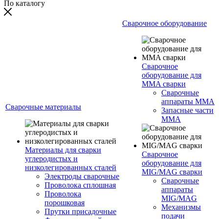
По каталогу
Сварочное оборудование
Сварочное
оборудование для
MMA сварки
Сварочные
аппараты MMA
Сварочные материалы
Запасные части
MMA
Материалы для сварки
Сварочное
углеродистых и
оборудование для
низколегированных сталей
MIG/MAG сварки
Электроды сварочные
Сварочные
Проволока сплошная
аппараты
Проволока
MIG/MAG
порошковая
Механизмы
Прутки присадочные
подачи