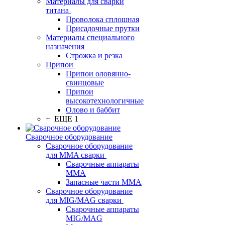
Материалы для сварки
титана
Проволока сплошная
Присадочные прутки
Материалы специального
назначения
Строжка и резка
Припои
Припои оловянно-
свинцовые
Припои
высокотехнологичные
Олово и баббит
+ ЕЩЕ 1
Сварочное оборудование
Сварочное оборудование
для MMA сварки
Сварочные аппараты
MMA
Запасные части MMA
Сварочное оборудование
для MIG/MAG сварки
Сварочные аппараты
MIG/MAG