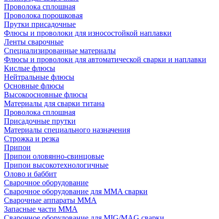
Проволока сплошная
Проволока порошковая
Прутки присадочные
Флюсы и проволоки для износостойкой наплавки
Ленты сварочные
Специализированные материалы
Флюсы и проволоки для автоматической сварки и наплавки
Кислые флюсы
Нейтральные флюсы
Основные флюсы
Высокоосновные флюсы
Материалы для сварки титана
Проволока сплошная
Присадочные прутки
Материалы специального назначения
Строжка и резка
Припои
Припои оловянно-свинцовые
Припои высокотехнологичные
Олово и баббит
Сварочное оборудование
Сварочное оборудование для MMA сварки
Сварочные аппараты MMA
Запасные части MMA
Сварочное оборудование для MIG/MAG сварки