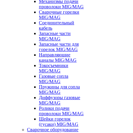
Механизмы подачи
проволоки MIG/MAG
Сварочные горелки
MIG/MAG
Соединительный
кабель
Запасные части
MIG/MAG
Запасные части для
горелок MIG/MAG
Направляющие
каналы MIG/MAG
Токосъемники
MIG/MAG
Газовые сопла
MIG/MAG
Пружины для сопла
MIG/MAG
Диффузоры газовые
MIG/MAG
Ролики подачи
проволоки MIG/MAG
Шейки горелок
(гусаки) MIG/MAG
Сварочное оборудование