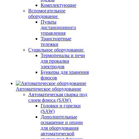
Комплектующие
Вспомогательное
оборудование
Пульты
дистанционного
управления
Транспортные
тележки
Сушильное оборудование
Термопеналы и печи
для прокалки
электродов
Бункеры для хранения
флюсов
Автоматическое оборудование
Автоматическая сварка под
слоем флюса (SAW)
Головки и горелки
(SAW)
Дополнительные
оснащение и опции
для оборудования
автоматической