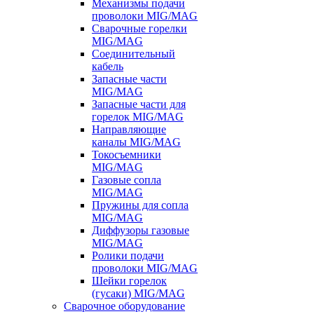
Механизмы подачи
проволоки MIG/MAG
Сварочные горелки
MIG/MAG
Соединительный
кабель
Запасные части
MIG/MAG
Запасные части для
горелок MIG/MAG
Направляющие
каналы MIG/MAG
Токосъемники
MIG/MAG
Газовые сопла
MIG/MAG
Пружины для сопла
MIG/MAG
Диффузоры газовые
MIG/MAG
Ролики подачи
проволоки MIG/MAG
Шейки горелок
(гусаки) MIG/MAG
Сварочное оборудование