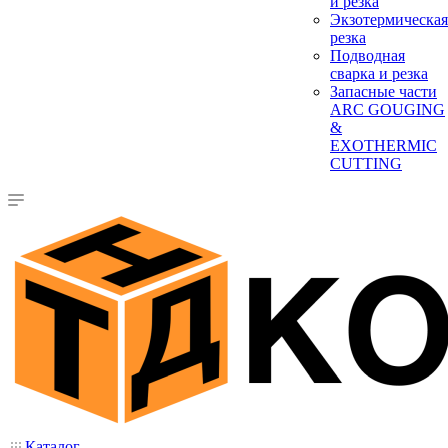
и резка
Экзотермическая
резка
Подводная
сварка и резка
Запасные части
ARC GOUGING
&
EXOTHERMIC
CUTTING
Каталог