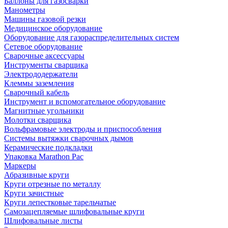
Баллоны для газосварки
Манометры
Машины газовой резки
Медицинское оборудование
Оборудование для газораспределительных систем
Сетевое оборудование
Сварочные аксессуары
Инструменты сварщика
Электрододержатели
Клеммы заземления
Сварочный кабель
Инструмент и вспомогательное оборудование
Магнитные угольники
Молотки сварщика
Вольфрамовые электроды и приспособления
Системы вытяжки сварочных дымов
Керамические подкладки
Упаковка Marathon Pac
Маркеры
Абразивные круги
Круги отрезные по металлу
Круги зачистные
Круги лепестковые тарельчатые
Самозацепляемые шлифовальные круги
Шлифовальные листы