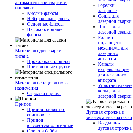
автоматической сварки и
Горелки
наплавки
лазерные
Кислые флюсы
Сопла для
Нейтральные флюсы
лазерной сварки
Основные флюсы
Линзы для
Высокоосновные
лазерной сварки
флюсы
Ролики
подающего
механизма для
Материалы для сварки
лазерного
титана
аппарата
Проволока сплошная
Каналы
Присадочные прутки
направляющие
для лазерного
аппарата
Материалы специального
Уплотнительные
назначения
кольца для
Строжка и резка
лазерной сварки
Припои
Припои оловянно-
Дуговая строжка и
свинцовые
экзотермическая резка
Припои
Воздушно-
высокотехнологичные
дуговая строжка
Олово и баббит