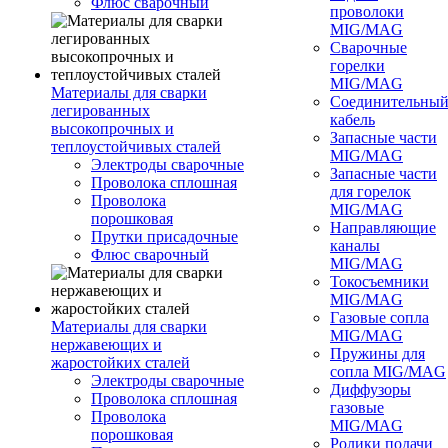
Флюс сварочный
проволоки
MIG/MAG
Сварочные
горелки
MIG/MAG
Материалы для сварки
Соединительны
легированных
кабель
высокопрочных и
Запасные части
теплоустойчивых сталей
MIG/MAG
Электроды сварочные
Запасные части
Проволока сплошная
для горелок
Проволока
MIG/MAG
порошковая
Направляющие
Прутки присадочные
каналы
Флюс сварочный
MIG/MAG
Токосъемники
MIG/MAG
Газовые сопла
Материалы для сварки
MIG/MAG
нержавеющих и
Пружины для
жаростойких сталей
сопла MIG/MAG
Электроды сварочные
Диффузоры
Проволока сплошная
газовые
Проволока
MIG/MAG
порошковая
Ролики подачи