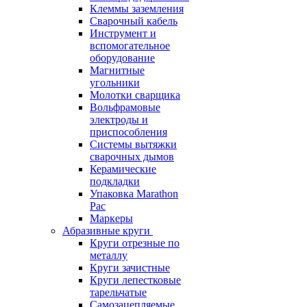
Клеммы заземления
Сварочный кабель
Инструмент и
вспомогательное
оборудование
Магнитные
угольники
Молотки сварщика
Вольфрамовые
электроды и
приспособления
Системы вытяжки
сварочных дымов
Керамические
подкладки
Упаковка Marathon
Pac
Маркеры
Абразивные круги
Круги отрезные по
металлу
Круги зачистные
Круги лепестковые
тарельчатые
Самозацепляемые