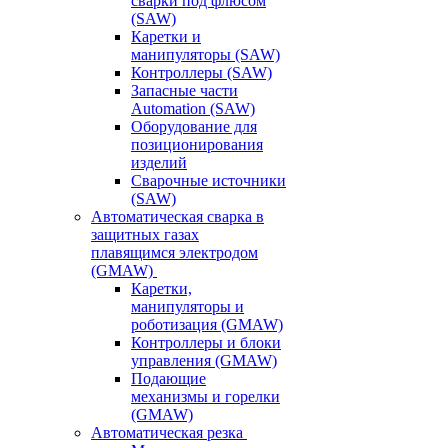
сварки под флюсом
(SAW)
Каретки и
манипуляторы (SAW)
Контроллеры (SAW)
Запасные части
Automation (SAW)
Оборудование для
позиционирования
изделий
Сварочные источники
(SAW)
Автоматическая сварка в
защитных газах
плавящимся электродом
(GMAW)
Каретки,
манипуляторы и
роботизация (GMAW)
Контроллеры и блоки
управления (GMAW)
Подающие
механизмы и горелки
(GMAW)
Автоматическая резка