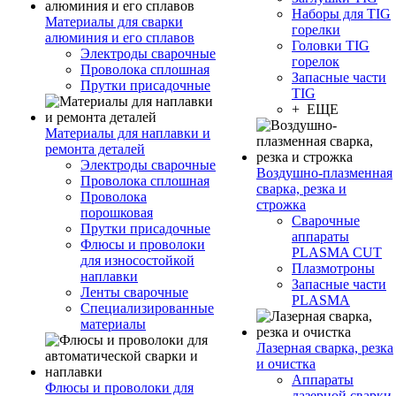
Наборы для TIG
Материалы для сварки
горелки
алюминия и его сплавов
Головки TIG
Электроды сварочные
горелок
Проволока сплошная
Запасные части
Прутки присадочные
TIG
+ ЕЩЕ
Материалы для наплавки и
ремонта деталей
Электроды сварочные
Воздушно-плазменная
Проволока сплошная
сварка, резка и
Проволока
строжка
порошковая
Сварочные
Прутки присадочные
аппараты
Флюсы и проволоки
PLASMA CUT
для износостойкой
Плазмотроны
наплавки
Запасные части
Ленты сварочные
PLASMA
Специализированные
материалы
Лазерная сварка, резка
и очистка
Аппараты
Флюсы и проволоки для
лазерной сварки