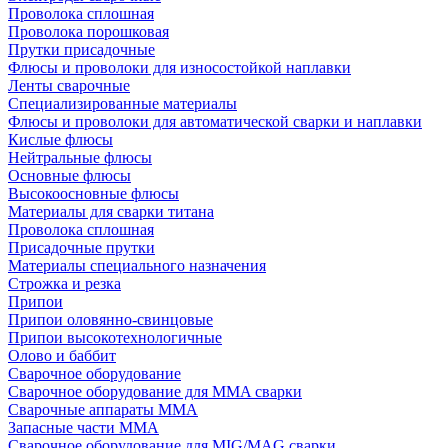
Проволока сплошная
Проволока порошковая
Прутки присадочные
Флюсы и проволоки для износостойкой наплавки
Ленты сварочные
Специализированные материалы
Флюсы и проволоки для автоматической сварки и наплавки
Кислые флюсы
Нейтральные флюсы
Основные флюсы
Высокоосновные флюсы
Материалы для сварки титана
Проволока сплошная
Присадочные прутки
Материалы специального назначения
Строжка и резка
Припои
Припои оловянно-свинцовые
Припои высокотехнологичные
Олово и баббит
Сварочное оборудование
Сварочное оборудование для MMA сварки
Сварочные аппараты MMA
Запасные части MMA
Сварочное оборудование для MIG/MAG сварки