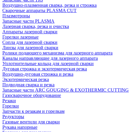
Воздушно-плазменная сварка, резка и строжка
Сварочные аппараты PLASMA CUT
Плазмотроны
Запасные части PLASMA
Лазерная сварка, резка и очистка
Аппараты лазерной сварки
Горелки лазерные
Сопла для лазерной сварки
Линзы для лазерной сварки
Ролики подающего механизма для лазерного аппарата
Каналы направляющие для лазерного аппарата
Уплотнительные кольца для лазерной сварки
Дуговая строжка и экзотермическая резка
Воздушно-дуговая строжка и резка
Экзотермическая резка
Подводная сварка и резка
Запасные части ARC GOUGING & EXOTHERMIC CUTTING
Газосварочное оборудование
Резаки
Горелки
Запчасти к резакам и горелкам
Редукторы
Газовые вентили для сварки
Рукава напорные