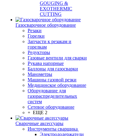
GOUGING &
EXOTHERMIC
CUTTING
Газосварочное оборудование
Резаки
Горелки
Запчасти к резакам и
горелкам
Редукторы
Газовые вентили для сварки
Рукава напорные
Баллоны для газосварки
Манометры
Машины газовой резки
Медицинское оборудование
Оборудование для
газораспределительных
систем
Сетевое оборудование
+ ЕЩЕ 2
Сварочные аксессуары
Инструменты сварщика
Электрододержатели