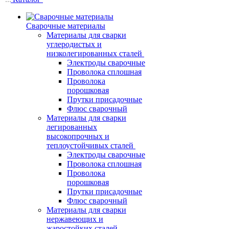
Сварочные материалы
Материалы для сварки
углеродистых и
низколегированных сталей
Электроды сварочные
Проволока сплошная
Проволока
порошковая
Прутки присадочные
Флюс сварочный
Материалы для сварки
легированных
высокопрочных и
теплоустойчивых сталей
Электроды сварочные
Проволока сплошная
Проволока
порошковая
Прутки присадочные
Флюс сварочный
Материалы для сварки
нержавеющих и
жаростойких сталей