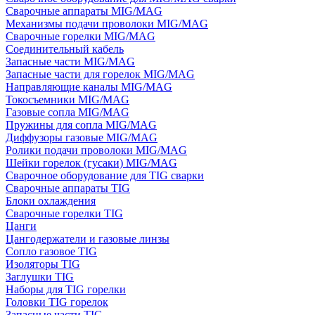
Сварочные аппараты MIG/MAG
Механизмы подачи проволоки MIG/MAG
Сварочные горелки MIG/MAG
Соединительный кабель
Запасные части MIG/MAG
Запасные части для горелок MIG/MAG
Направляющие каналы MIG/MAG
Токосъемники MIG/MAG
Газовые сопла MIG/MAG
Пружины для сопла MIG/MAG
Диффузоры газовые MIG/MAG
Ролики подачи проволоки MIG/MAG
Шейки горелок (гусаки) MIG/MAG
Сварочное оборудование для TIG сварки
Сварочные аппараты TIG
Блоки охлаждения
Сварочные горелки TIG
Цанги
Цангодержатели и газовые линзы
Сопло газовое TIG
Изоляторы TIG
Заглушки TIG
Наборы для TIG горелки
Головки TIG горелок
Запасные части TIG