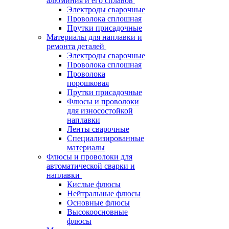
алюминия и его сплавов
Электроды сварочные
Проволока сплошная
Прутки присадочные
Материалы для наплавки и
ремонта деталей
Электроды сварочные
Проволока сплошная
Проволока
порошковая
Прутки присадочные
Флюсы и проволоки
для износостойкой
наплавки
Ленты сварочные
Специализированные
материалы
Флюсы и проволоки для
автоматической сварки и
наплавки
Кислые флюсы
Нейтральные флюсы
Основные флюсы
Высокоосновные
флюсы