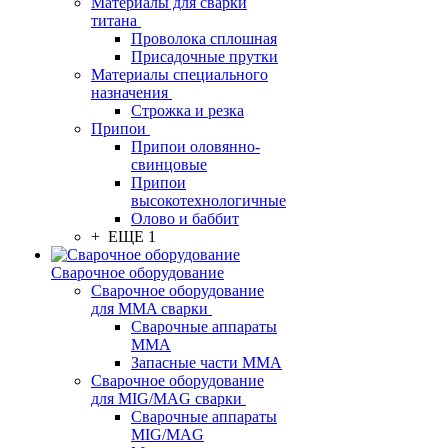
Материалы для сварки
титана
Проволока сплошная
Присадочные прутки
Материалы специального
назначения
Строжка и резка
Припои
Припои оловянно-
свинцовые
Припои
высокотехнологичные
Олово и баббит
+ ЕЩЕ 1
Сварочное оборудование
Сварочное оборудование
для MMA сварки
Сварочные аппараты
MMA
Запасные части MMA
Сварочное оборудование
для MIG/MAG сварки
Сварочные аппараты
MIG/MAG