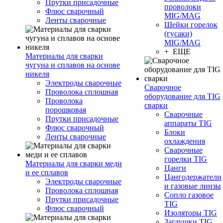
Прутки присадочные
проволоки
Флюс сварочный
MIG/MAG
Ленты сварочные
Шейки горелок
(гусаки)
MIG/MAG
+ ЕЩЕ
Материалы для сварки
чугуна и сплавов на основе
никеля
Электроды сварочные
Сварочное
Проволока сплошная
оборудование для TIG
Проволока
сварки
порошковая
Сварочные
Прутки присадочные
аппараты TIG
Флюс сварочный
Блоки
Ленты сварочные
охлаждения
Сварочные
горелки TIG
Материалы для сварки меди
Цанги
и ее сплавов
Цангодержатели
Электроды сварочные
и газовые линзы
Проволока сплошная
Сопло газовое
Прутки присадочные
TIG
Флюс сварочный
Изоляторы TIG
Заглушки TIG