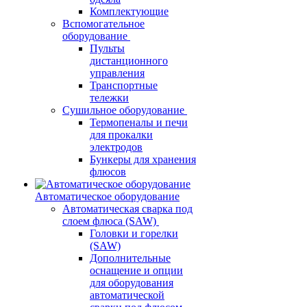
Комплектующие
Вспомогательное
оборудование
Пульты
дистанционного
управления
Транспортные
тележки
Сушильное оборудование
Термопеналы и печи
для прокалки
электродов
Бункеры для хранения
флюсов
Автоматическое оборудование
Автоматическая сварка под
слоем флюса (SAW)
Головки и горелки
(SAW)
Дополнительные
оснащение и опции
для оборудования
автоматической