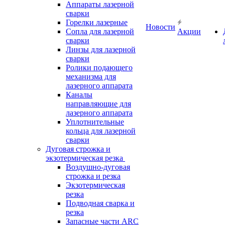
Аппараты лазерной
сварки
Горелки лазерные
Новости
Сопла для лазерной
Акции
сварки
Линзы для лазерной
сварки
Ролики подающего
механизма для
лазерного аппарата
Каналы
направляющие для
лазерного аппарата
Уплотнительные
кольца для лазерной
сварки
Дуговая строжка и
экзотермическая резка
Воздушно-дуговая
строжка и резка
Экзотермическая
резка
Подводная сварка и
резка
Запасные части ARC