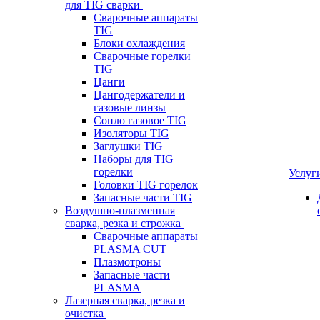
для TIG сварки
Сварочные аппараты
TIG
Блоки охлаждения
Сварочные горелки
TIG
Цанги
Цангодержатели и
газовые линзы
Сопло газовое TIG
Изоляторы TIG
Заглушки TIG
Наборы для TIG
горелки
Услуг
Головки TIG горелок
Запасные части TIG
Воздушно-плазменная
сварка, резка и строжка
Сварочные аппараты
PLASMA CUT
Плазмотроны
Запасные части
PLASMA
Лазерная сварка, резка и
очистка