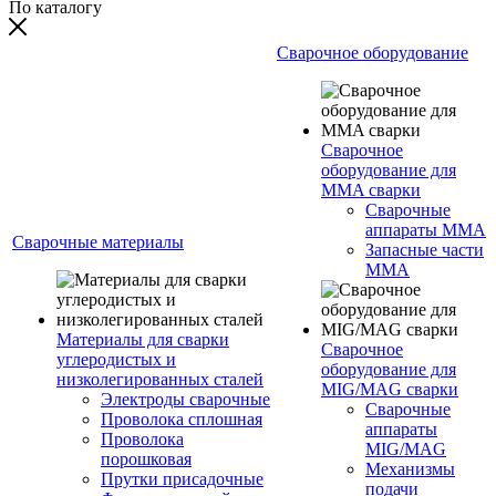
По каталогу
Сварочное оборудование
Сварочное
оборудование для
MMA сварки
Сварочные
аппараты MMA
Сварочные материалы
Запасные части
MMA
Материалы для сварки
Сварочное
углеродистых и
оборудование для
низколегированных сталей
MIG/MAG сварки
Электроды сварочные
Сварочные
Проволока сплошная
аппараты
Проволока
MIG/MAG
порошковая
Механизмы
Прутки присадочные
подачи