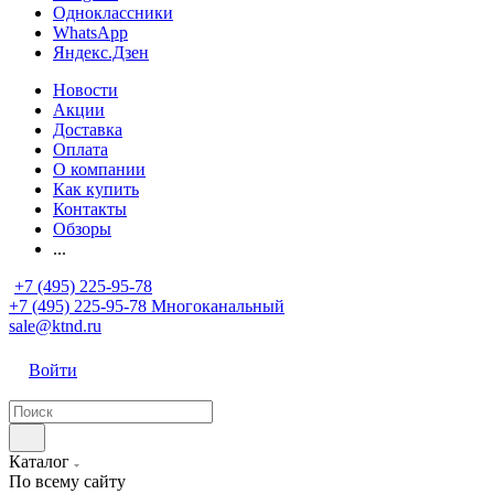
Одноклассники
WhatsApp
Яндекс.Дзен
Новости
Акции
Доставка
Оплата
О компании
Как купить
Контакты
Обзоры
...
+7 (495) 225-95-78
+7 (495) 225-95-78
Многоканальный
sale@ktnd.ru
Войти
Каталог
По всему сайту