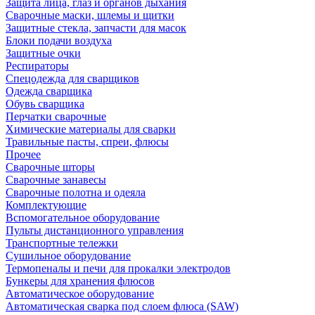
Защита лица, глаз и органов дыхания
Сварочные маски, шлемы и щитки
Защитные стекла, запчасти для масок
Блоки подачи воздуха
Защитные очки
Респираторы
Спецодежда для сварщиков
Одежда сварщика
Обувь сварщика
Перчатки сварочные
Химические материалы для сварки
Травильные пасты, спреи, флюсы
Прочее
Сварочные шторы
Сварочные занавесы
Сварочные полотна и одеяла
Комплектующие
Вспомогательное оборудование
Пульты дистанционного управления
Транспортные тележки
Сушильное оборудование
Термопеналы и печи для прокалки электродов
Бункеры для хранения флюсов
Автоматическое оборудование
Автоматическая сварка под слоем флюса (SAW)