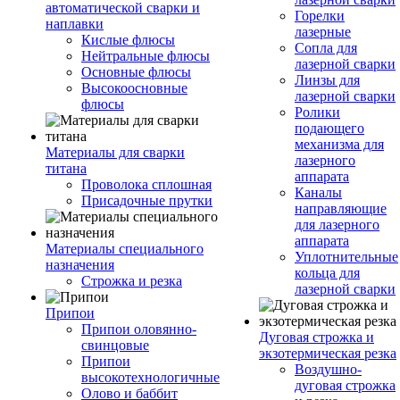
автоматической сварки и
Горелки
наплавки
лазерные
Кислые флюсы
Сопла для
Нейтральные флюсы
лазерной сварки
Основные флюсы
Линзы для
Высокоосновные
лазерной сварки
флюсы
Ролики
подающего
механизма для
Материалы для сварки
лазерного
титана
аппарата
Проволока сплошная
Каналы
Присадочные прутки
направляющие
для лазерного
аппарата
Материалы специального
Уплотнительные
назначения
кольца для
Строжка и резка
лазерной сварки
Припои
Припои оловянно-
Дуговая строжка и
свинцовые
экзотермическая резка
Припои
Воздушно-
высокотехнологичные
дуговая строжка
Олово и баббит