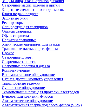
Защита лица, глаз и органов дыхания
Сварочные маски, шлемы и щитки
Защитные стекла, запчасти для масок
Блоки подачи воздуха
Защитные очки
Респираторы
Спецодежда для сварщиков
Одежда сварщика
Обувь сварщика
Перчатки сварочные
Химические материалы для сварки
Травильные пасты, спреи, флюсы
Прочее
Сварочные шторы
Сварочные занавесы
Сварочные полотна и одеяла
Комплектующие
Вспомогательное оборудование
Пульты дистанционного управления
Транспортные тележки
Сушильное оборудование
Термопеналы и печи для прокалки электродов
Бункеры для хранения флюсов
Автоматическое оборудование
Автоматическая сварка под слоем флюса (SAW)