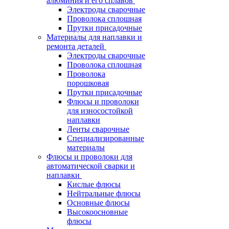
алюминия и его сплавов
Электроды сварочные
Проволока сплошная
Прутки присадочные
Материалы для наплавки и
ремонта деталей
Электроды сварочные
Проволока сплошная
Проволока
порошковая
Прутки присадочные
Флюсы и проволоки
для износостойкой
наплавки
Ленты сварочные
Специализированные
материалы
Флюсы и проволоки для
автоматической сварки и
наплавки
Кислые флюсы
Нейтральные флюсы
Основные флюсы
Высокоосновные
флюсы