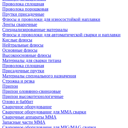
Проволока сплошная
Проволока порошковая
Прутки присадочные
Флюсы и проволоки для износостойкой наплавки
Ленты сварочные
Специализированные материалы
Флюсы и проволоки для автоматической сварки и наплавки
Кислые флюсы
Нейтральные флюсы
Основные флюсы
Высокоосновные флюсы
Материалы для сварки титана
Проволока сплошная
Присадочные прутки
Материалы специального назначения
Строжка и резка
Припои
Припои оловянно-свинцовые
Припои высокотехнологичные
Олово и баббит
Сварочное оборудование
Сварочное оборудование для MMA сварки
Сварочные аппараты MMA
Запасные части MMA
Сварочное оборудование для MIG/MAG сварки