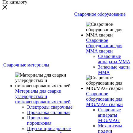
По каталогу
Сварочное оборудование
Сварочное
оборудование для
MMA сварки
Сварочные
аппараты MMA
Сварочные материалы
Запасные части
MMA
Материалы для сварки
Сварочное
углеродистых и
оборудование для
низколегированных сталей
MIG/MAG сварки
Электроды сварочные
Сварочные
Проволока сплошная
аппараты
Проволока
MIG/MAG
порошковая
Механизмы
Прутки присадочные
подачи