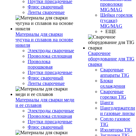
Прутки присадочные
проволоки
Флюс сварочный
MIG/MAG
Ленты сварочные
Шейки горелок
(гусаки)
MIG/MAG
+ ЕЩЕ
Материалы для сварки
чугуна и сплавов на основе
никеля
Электроды сварочные
Сварочное
Проволока сплошная
оборудование для TIG
Проволока
сварки
порошковая
Сварочные
Прутки присадочные
аппараты TIG
Флюс сварочный
Блоки
Ленты сварочные
охлаждения
Сварочные
горелки TIG
Материалы для сварки меди
Цанги
и ее сплавов
Цангодержатели
Электроды сварочные
и газовые линзы
Проволока сплошная
Сопло газовое
Прутки присадочные
TIG
Флюс сварочный
Изоляторы TIG
Заглушки TIG