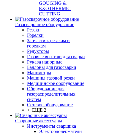
GOUGING &
EXOTHERMIC
CUTTING
Газосварочное оборудование
Резаки
Горелки
Запчасти к резакам и
горелкам
Редукторы
Газовые вентили для сварки
Рукава напорные
Баллоны для газосварки
Манометры
Машины газовой резки
Медицинское оборудование
Оборудование для
газораспределительных
систем
Сетевое оборудование
+ ЕЩЕ 2
Сварочные аксессуары
Инструменты сварщика
Электрододержатели