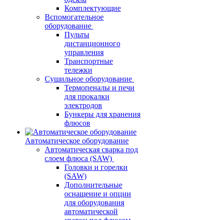
Комплектующие
Вспомогательное
оборудование
Пульты
дистанционного
управления
Транспортные
тележки
Сушильное оборудование
Термопеналы и печи
для прокалки
электродов
Бункеры для хранения
флюсов
Автоматическое оборудование
Автоматическая сварка под
слоем флюса (SAW)
Головки и горелки
(SAW)
Дополнительные
оснащение и опции
для оборудования
автоматической