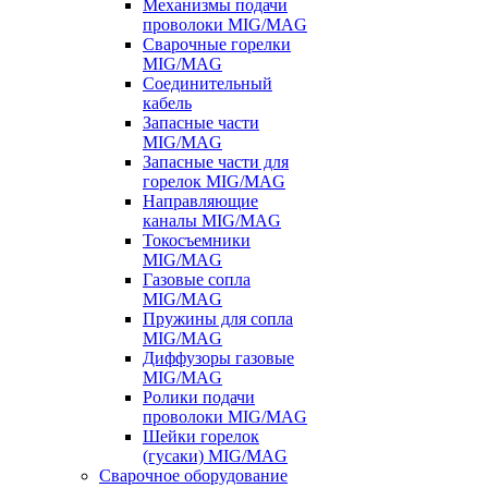
Механизмы подачи
проволоки MIG/MAG
Сварочные горелки
MIG/MAG
Соединительный
кабель
Запасные части
MIG/MAG
Запасные части для
горелок MIG/MAG
Направляющие
каналы MIG/MAG
Токосъемники
MIG/MAG
Газовые сопла
MIG/MAG
Пружины для сопла
MIG/MAG
Диффузоры газовые
MIG/MAG
Ролики подачи
проволоки MIG/MAG
Шейки горелок
(гусаки) MIG/MAG
Сварочное оборудование