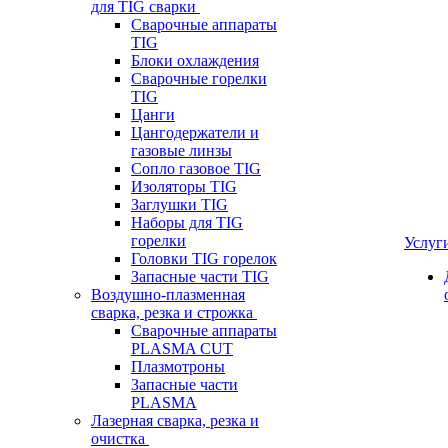
для TIG сварки
Сварочные аппараты
TIG
Блоки охлаждения
Сварочные горелки
TIG
Цанги
Цангодержатели и
газовые линзы
Сопло газовое TIG
Изоляторы TIG
Заглушки TIG
Наборы для TIG
горелки
Услуг
Головки TIG горелок
Запасные части TIG
Воздушно-плазменная
сварка, резка и строжка
Сварочные аппараты
PLASMA CUT
Плазмотроны
Запасные части
PLASMA
Лазерная сварка, резка и
очистка