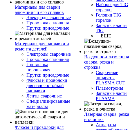
Наборы для TIG
Материалы для сварки
горелки
алюминия и его сплавов
Головки TIG
Электроды сварочные
горелок
Проволока сплошная
Запасные части
Прутки присадочные
TIG
+ ЕЩЕ
Материалы для наплавки и
ремонта деталей
Электроды сварочные
Воздушно-плазменная
Проволока сплошная
сварка, резка и
Проволока
строжка
порошковая
Сварочные
Прутки присадочные
аппараты
Флюсы и проволоки
PLASMA CUT
для износостойкой
Плазмотроны
наплавки
Запасные части
Ленты сварочные
PLASMA
Специализированные
материалы
Лазерная сварка, резка
и очистка
Аппараты
Флюсы и проволоки для
лазерной сварки