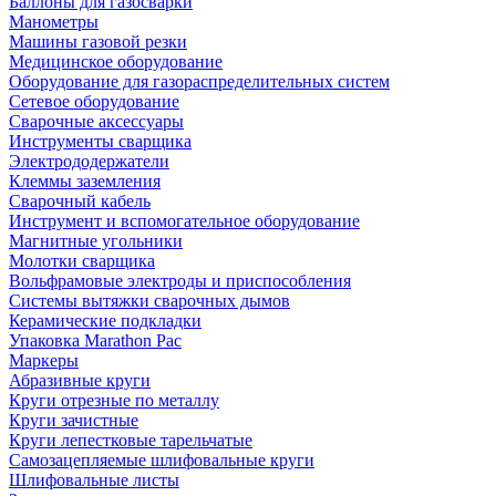
Баллоны для газосварки
Манометры
Машины газовой резки
Медицинское оборудование
Оборудование для газораспределительных систем
Сетевое оборудование
Сварочные аксессуары
Инструменты сварщика
Электрододержатели
Клеммы заземления
Сварочный кабель
Инструмент и вспомогательное оборудование
Магнитные угольники
Молотки сварщика
Вольфрамовые электроды и приспособления
Системы вытяжки сварочных дымов
Керамические подкладки
Упаковка Marathon Pac
Маркеры
Абразивные круги
Круги отрезные по металлу
Круги зачистные
Круги лепестковые тарельчатые
Самозацепляемые шлифовальные круги
Шлифовальные листы