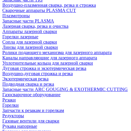
Воздушно-плазменная сварка, резка и строжка
Сварочные аппараты PLASMA CUT
Плазмотроны
Запасные части PLASMA
Лазерная сварка, резка и очистка
Аппараты лазерной сварки
Горелки лазерные
Сопла для лазерной сварки
Линзы для лазерной сварки
Ролики подающего механизма для лазерного аппарата
Каналы направляющие для лазерного аппарата
Уплотнительные кольца для лазерной сварки
Дуговая строжка и экзотермическая резка
Воздушно-дуговая строжка и резка
Экзотермическая резка
Подводная сварка и резка
Запасные части ARC GOUGING & EXOTHERMIC CUTTING
Газосварочное оборудование
Резаки
Горелки
Запчасти к резакам и горелкам
Редукторы
Газовые вентили для сварки
Рукава напорные