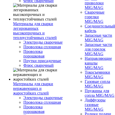
Флюс сварочный
проволоки
MIG/MAG
Сварочные
горелки
MIG/MAG
Материалы для сварки
Соединительны
легированных
кабель
высокопрочных и
Запасные части
теплоустойчивых сталей
MIG/MAG
Электроды сварочные
Запасные части
Проволока сплошная
для горелок
Проволока
MIG/MAG
порошковая
Направляющие
Прутки присадочные
каналы
Флюс сварочный
MIG/MAG
Токосъемники
MIG/MAG
Газовые сопла
Материалы для сварки
MIG/MAG
нержавеющих и
Пружины для
жаростойких сталей
сопла MIG/MAG
Электроды сварочные
Диффузоры
Проволока сплошная
газовые
Проволока
MIG/MAG
порошковая
Ролики подачи