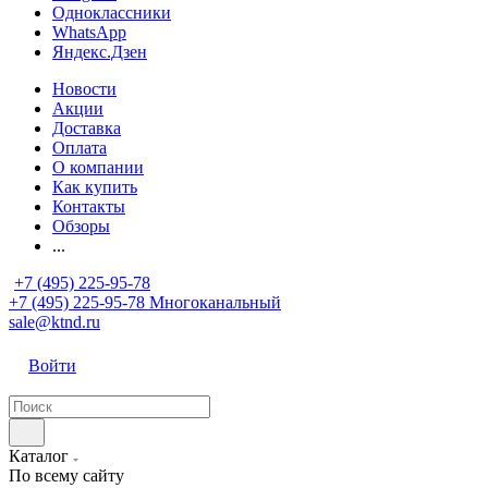
Одноклассники
WhatsApp
Яндекс.Дзен
Новости
Акции
Доставка
Оплата
О компании
Как купить
Контакты
Обзоры
...
+7 (495) 225-95-78
+7 (495) 225-95-78
Многоканальный
sale@ktnd.ru
Войти
Каталог
По всему сайту