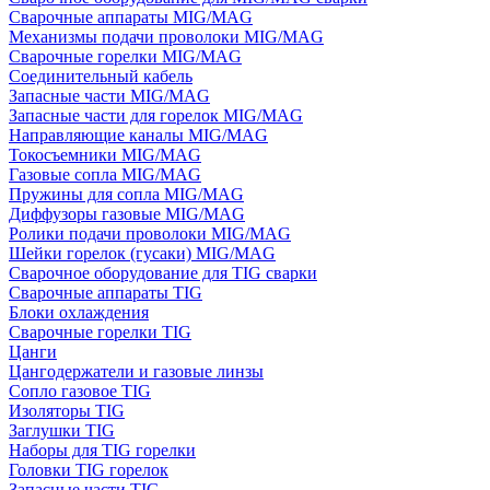
Сварочные аппараты MIG/MAG
Механизмы подачи проволоки MIG/MAG
Сварочные горелки MIG/MAG
Соединительный кабель
Запасные части MIG/MAG
Запасные части для горелок MIG/MAG
Направляющие каналы MIG/MAG
Токосъемники MIG/MAG
Газовые сопла MIG/MAG
Пружины для сопла MIG/MAG
Диффузоры газовые MIG/MAG
Ролики подачи проволоки MIG/MAG
Шейки горелок (гусаки) MIG/MAG
Сварочное оборудование для TIG сварки
Сварочные аппараты TIG
Блоки охлаждения
Сварочные горелки TIG
Цанги
Цангодержатели и газовые линзы
Сопло газовое TIG
Изоляторы TIG
Заглушки TIG
Наборы для TIG горелки
Головки TIG горелок
Запасные части TIG