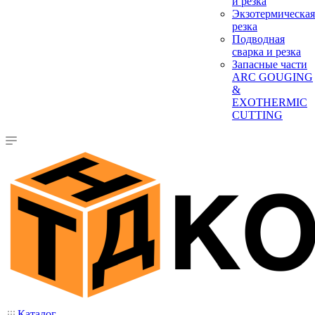
и резка
Экзотермическая
резка
Подводная
сварка и резка
Запасные части
ARC GOUGING
&
EXOTHERMIC
CUTTING
Каталог