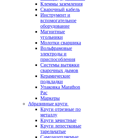
Клеммы заземления
Сварочный кабель
Инструмент и
вспомогательное
оборудование
Магнитные
угольники
Молотки сварщика
Вольфрамовые
электроды и
приспособления
Системы вытяжки
сварочных дымов
Керамические
подкладки
Упаковка Marathon
Pac
Маркеры
Абразивные круги
Круги отрезные по
металлу
Круги зачистные
Круги лепестковые
тарельчатые
Самозацепляемые