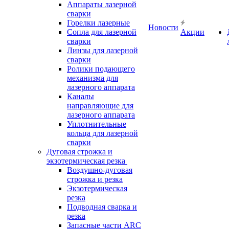
Аппараты лазерной
сварки
Горелки лазерные
Новости
Сопла для лазерной
Акции
сварки
Линзы для лазерной
сварки
Ролики подающего
механизма для
лазерного аппарата
Каналы
направляющие для
лазерного аппарата
Уплотнительные
кольца для лазерной
сварки
Дуговая строжка и
экзотермическая резка
Воздушно-дуговая
строжка и резка
Экзотермическая
резка
Подводная сварка и
резка
Запасные части ARC