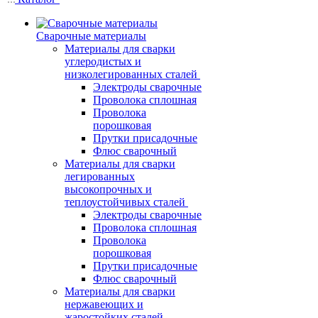
Сварочные материалы
Материалы для сварки
углеродистых и
низколегированных сталей
Электроды сварочные
Проволока сплошная
Проволока
порошковая
Прутки присадочные
Флюс сварочный
Материалы для сварки
легированных
высокопрочных и
теплоустойчивых сталей
Электроды сварочные
Проволока сплошная
Проволока
порошковая
Прутки присадочные
Флюс сварочный
Материалы для сварки
нержавеющих и
жаростойких сталей