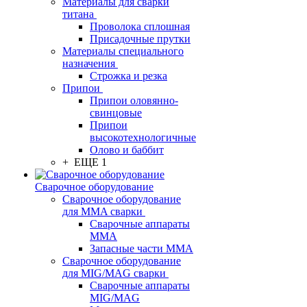
Материалы для сварки
титана
Проволока сплошная
Присадочные прутки
Материалы специального
назначения
Строжка и резка
Припои
Припои оловянно-
свинцовые
Припои
высокотехнологичные
Олово и баббит
+ ЕЩЕ 1
Сварочное оборудование
Сварочное оборудование
для MMA сварки
Сварочные аппараты
MMA
Запасные части MMA
Сварочное оборудование
для MIG/MAG сварки
Сварочные аппараты
MIG/MAG