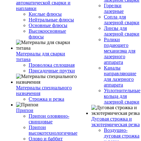
автоматической сварки и
Горелки
наплавки
лазерные
Кислые флюсы
Сопла для
Нейтральные флюсы
лазерной сварки
Основные флюсы
Линзы для
Высокоосновные
лазерной сварки
флюсы
Ролики
подающего
механизма для
Материалы для сварки
лазерного
титана
аппарата
Проволока сплошная
Каналы
Присадочные прутки
направляющие
для лазерного
аппарата
Материалы специального
Уплотнительные
назначения
кольца для
Строжка и резка
лазерной сварки
Припои
Припои оловянно-
Дуговая строжка и
свинцовые
экзотермическая резка
Припои
Воздушно-
высокотехнологичные
дуговая строжка
Олово и баббит