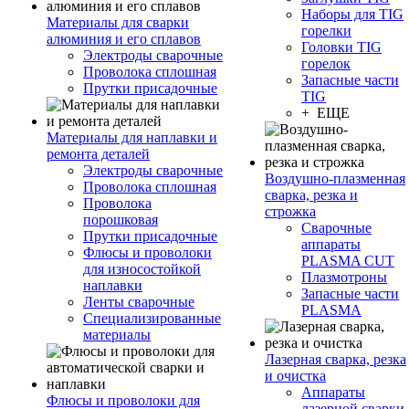
Наборы для TIG
Материалы для сварки
горелки
алюминия и его сплавов
Головки TIG
Электроды сварочные
горелок
Проволока сплошная
Запасные части
Прутки присадочные
TIG
+ ЕЩЕ
Материалы для наплавки и
ремонта деталей
Электроды сварочные
Воздушно-плазменная
Проволока сплошная
сварка, резка и
Проволока
строжка
порошковая
Сварочные
Прутки присадочные
аппараты
Флюсы и проволоки
PLASMA CUT
для износостойкой
Плазмотроны
наплавки
Запасные части
Ленты сварочные
PLASMA
Специализированные
материалы
Лазерная сварка, резка
и очистка
Аппараты
Флюсы и проволоки для
лазерной сварки