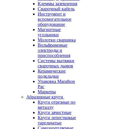
Клеммы заземления
Сварочный кабель
Инструмент и
вспомогательное
оборудование
Магнитные
угольники
Молотки сварщика
Вольфрамовые
электроды и
приспособления
Системы вытяжки
сварочных дымов
Керамические
подкладки
Упаковка Marathon
Pac
Маркеры
Абразивные круги
Круги отрезные по
металлу
Круги зачистные
Круги лепестковые
тарельчатые
Самозацепляемые