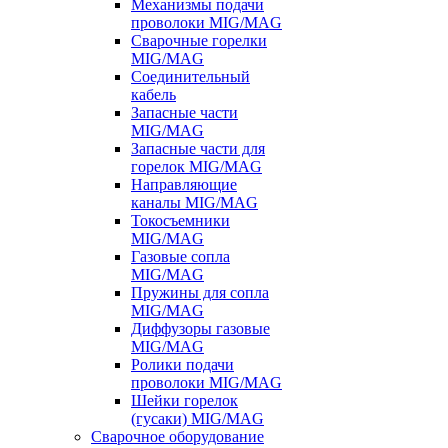
Механизмы подачи
проволоки MIG/MAG
Сварочные горелки
MIG/MAG
Соединительный
кабель
Запасные части
MIG/MAG
Запасные части для
горелок MIG/MAG
Направляющие
каналы MIG/MAG
Токосъемники
MIG/MAG
Газовые сопла
MIG/MAG
Пружины для сопла
MIG/MAG
Диффузоры газовые
MIG/MAG
Ролики подачи
проволоки MIG/MAG
Шейки горелок
(гусаки) MIG/MAG
Сварочное оборудование