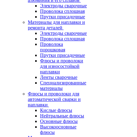
алюминия и его сплавов
Электроды сварочные
Проволока сплошная
Прутки присадочные
Материалы для наплавки и
ремонта деталей
Электроды сварочные
Проволока сплошная
Проволока
порошковая
Прутки присадочные
Флюсы и проволоки
для износостойкой
наплавки
Ленты сварочные
Специализированные
материалы
Флюсы и проволоки для
автоматической сварки и
наплавки
Кислые флюсы
Нейтральные флюсы
Основные флюсы
Высокоосновные
флюсы