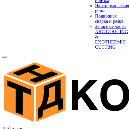
и резка
Экзотермическая
резка
Подводная
сварка и резка
Запасные части
ARC GOUGING
&
EXOTHERMIC
CUTTING
Каталог