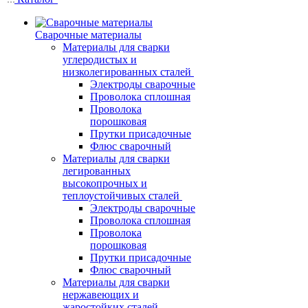
Сварочные материалы
Материалы для сварки
углеродистых и
низколегированных сталей
Электроды сварочные
Проволока сплошная
Проволока
порошковая
Прутки присадочные
Флюс сварочный
Материалы для сварки
легированных
высокопрочных и
теплоустойчивых сталей
Электроды сварочные
Проволока сплошная
Проволока
порошковая
Прутки присадочные
Флюс сварочный
Материалы для сварки
нержавеющих и
жаростойких сталей