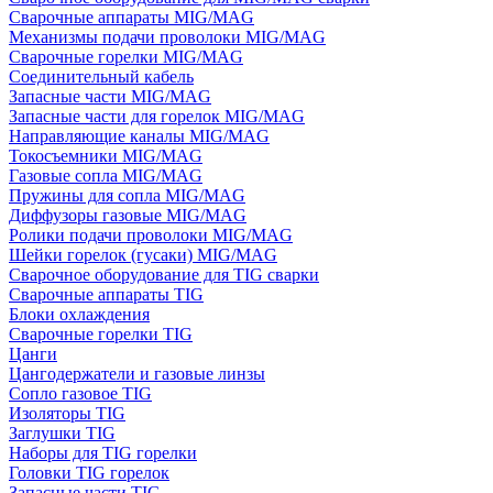
Сварочные аппараты MIG/MAG
Механизмы подачи проволоки MIG/MAG
Сварочные горелки MIG/MAG
Соединительный кабель
Запасные части MIG/MAG
Запасные части для горелок MIG/MAG
Направляющие каналы MIG/MAG
Токосъемники MIG/MAG
Газовые сопла MIG/MAG
Пружины для сопла MIG/MAG
Диффузоры газовые MIG/MAG
Ролики подачи проволоки MIG/MAG
Шейки горелок (гусаки) MIG/MAG
Сварочное оборудование для TIG сварки
Сварочные аппараты TIG
Блоки охлаждения
Сварочные горелки TIG
Цанги
Цангодержатели и газовые линзы
Сопло газовое TIG
Изоляторы TIG
Заглушки TIG
Наборы для TIG горелки
Головки TIG горелок
Запасные части TIG