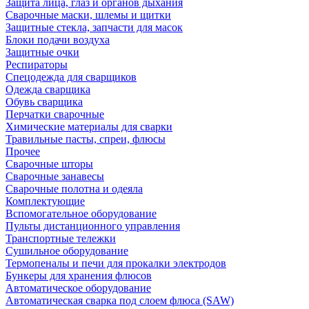
Защита лица, глаз и органов дыхания
Сварочные маски, шлемы и щитки
Защитные стекла, запчасти для масок
Блоки подачи воздуха
Защитные очки
Респираторы
Спецодежда для сварщиков
Одежда сварщика
Обувь сварщика
Перчатки сварочные
Химические материалы для сварки
Травильные пасты, спреи, флюсы
Прочее
Сварочные шторы
Сварочные занавесы
Сварочные полотна и одеяла
Комплектующие
Вспомогательное оборудование
Пульты дистанционного управления
Транспортные тележки
Сушильное оборудование
Термопеналы и печи для прокалки электродов
Бункеры для хранения флюсов
Автоматическое оборудование
Автоматическая сварка под слоем флюса (SAW)