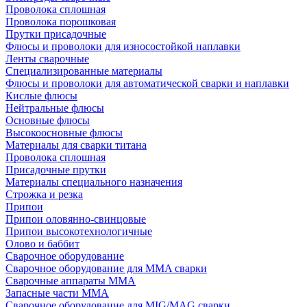
Проволока сплошная
Проволока порошковая
Прутки присадочные
Флюсы и проволоки для износостойкой наплавки
Ленты сварочные
Специализированные материалы
Флюсы и проволоки для автоматической сварки и наплавки
Кислые флюсы
Нейтральные флюсы
Основные флюсы
Высокоосновные флюсы
Материалы для сварки титана
Проволока сплошная
Присадочные прутки
Материалы специального назначения
Строжка и резка
Припои
Припои оловянно-свинцовые
Припои высокотехнологичные
Олово и баббит
Сварочное оборудование
Сварочное оборудование для MMA сварки
Сварочные аппараты MMA
Запасные части MMA
Сварочное оборудование для MIG/MAG сварки