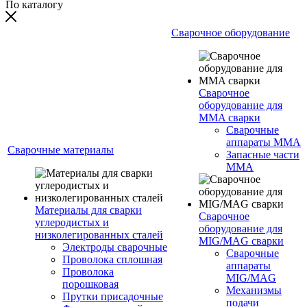
По каталогу
Сварочное оборудование
Сварочное
оборудование для
MMA сварки
Сварочные
аппараты MMA
Сварочные материалы
Запасные части
MMA
Материалы для сварки
Сварочное
углеродистых и
оборудование для
низколегированных сталей
MIG/MAG сварки
Электроды сварочные
Сварочные
Проволока сплошная
аппараты
Проволока
MIG/MAG
порошковая
Механизмы
Прутки присадочные
подачи