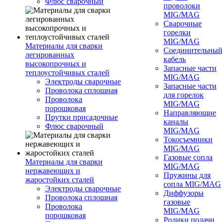
Флюс сварочный
проволоки
MIG/MAG
Сварочные
горелки
MIG/MAG
Материалы для сварки
Соединительны
легированных
кабель
высокопрочных и
Запасные части
теплоустойчивых сталей
MIG/MAG
Электроды сварочные
Запасные части
Проволока сплошная
для горелок
Проволока
MIG/MAG
порошковая
Направляющие
Прутки присадочные
каналы
Флюс сварочный
MIG/MAG
Токосъемники
MIG/MAG
Газовые сопла
Материалы для сварки
MIG/MAG
нержавеющих и
Пружины для
жаростойких сталей
сопла MIG/MAG
Электроды сварочные
Диффузоры
Проволока сплошная
газовые
Проволока
MIG/MAG
порошковая
Ролики подачи