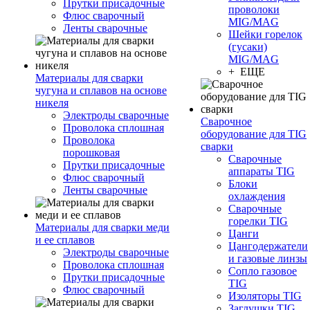
Прутки присадочные
проволоки
Флюс сварочный
MIG/MAG
Ленты сварочные
Шейки горелок
(гусаки)
MIG/MAG
+ ЕЩЕ
Материалы для сварки
чугуна и сплавов на основе
никеля
Электроды сварочные
Сварочное
Проволока сплошная
оборудование для TIG
Проволока
сварки
порошковая
Сварочные
Прутки присадочные
аппараты TIG
Флюс сварочный
Блоки
Ленты сварочные
охлаждения
Сварочные
горелки TIG
Материалы для сварки меди
Цанги
и ее сплавов
Цангодержатели
Электроды сварочные
и газовые линзы
Проволока сплошная
Сопло газовое
Прутки присадочные
TIG
Флюс сварочный
Изоляторы TIG
Заглушки TIG