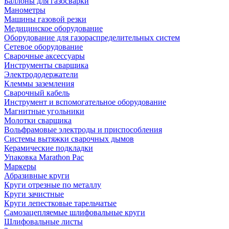
Баллоны для газосварки
Манометры
Машины газовой резки
Медицинское оборудование
Оборудование для газораспределительных систем
Сетевое оборудование
Сварочные аксессуары
Инструменты сварщика
Электрододержатели
Клеммы заземления
Сварочный кабель
Инструмент и вспомогательное оборудование
Магнитные угольники
Молотки сварщика
Вольфрамовые электроды и приспособления
Системы вытяжки сварочных дымов
Керамические подкладки
Упаковка Marathon Pac
Маркеры
Абразивные круги
Круги отрезные по металлу
Круги зачистные
Круги лепестковые тарельчатые
Самозацепляемые шлифовальные круги
Шлифовальные листы