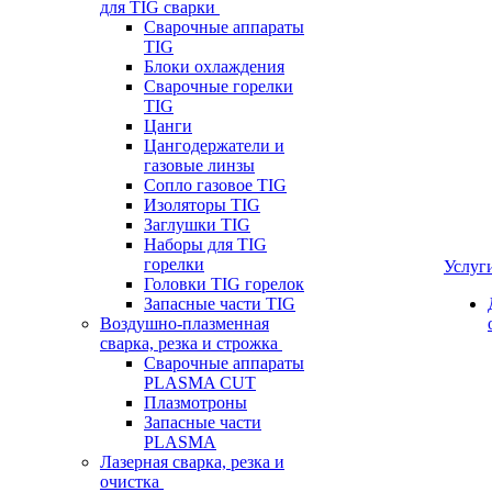
для TIG сварки
Сварочные аппараты
TIG
Блоки охлаждения
Сварочные горелки
TIG
Цанги
Цангодержатели и
газовые линзы
Сопло газовое TIG
Изоляторы TIG
Заглушки TIG
Наборы для TIG
горелки
Услуг
Головки TIG горелок
Запасные части TIG
Воздушно-плазменная
сварка, резка и строжка
Сварочные аппараты
PLASMA CUT
Плазмотроны
Запасные части
PLASMA
Лазерная сварка, резка и
очистка