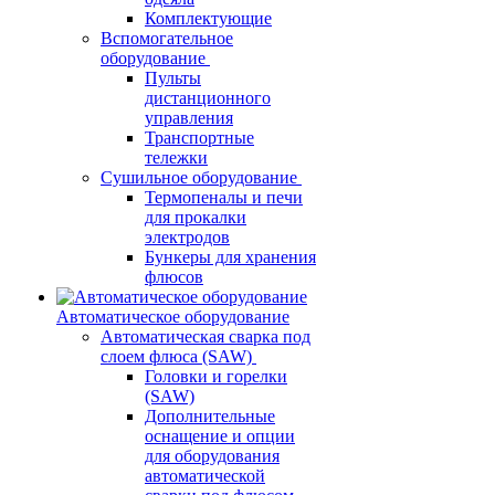
Комплектующие
Вспомогательное
оборудование
Пульты
дистанционного
управления
Транспортные
тележки
Сушильное оборудование
Термопеналы и печи
для прокалки
электродов
Бункеры для хранения
флюсов
Автоматическое оборудование
Автоматическая сварка под
слоем флюса (SAW)
Головки и горелки
(SAW)
Дополнительные
оснащение и опции
для оборудования
автоматической