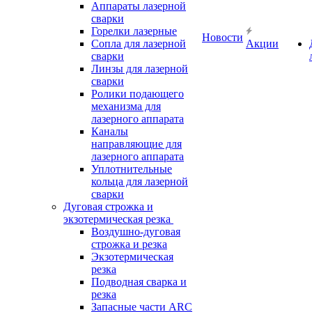
Аппараты лазерной
сварки
Горелки лазерные
Новости
Сопла для лазерной
Акции
сварки
Линзы для лазерной
сварки
Ролики подающего
механизма для
лазерного аппарата
Каналы
направляющие для
лазерного аппарата
Уплотнительные
кольца для лазерной
сварки
Дуговая строжка и
экзотермическая резка
Воздушно-дуговая
строжка и резка
Экзотермическая
резка
Подводная сварка и
резка
Запасные части ARC