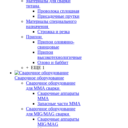
Материалы для сварки
титана
Проволока сплошная
Присадочные прутки
Материалы специального
назначения
Строжка и резка
Припои
Припои оловянно-
свинцовые
Припои
высокотехнологичные
Олово и баббит
+ ЕЩЕ 1
Сварочное оборудование
Сварочное оборудование
для MMA сварки
Сварочные аппараты
MMA
Запасные части MMA
Сварочное оборудование
для MIG/MAG сварки
Сварочные аппараты
MIG/MAG