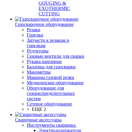
GOUGING &
EXOTHERMIC
CUTTING
Газосварочное оборудование
Резаки
Горелки
Запчасти к резакам и
горелкам
Редукторы
Газовые вентили для сварки
Рукава напорные
Баллоны для газосварки
Манометры
Машины газовой резки
Медицинское оборудование
Оборудование для
газораспределительных
систем
Сетевое оборудование
+ ЕЩЕ 2
Сварочные аксессуары
Инструменты сварщика
Электрододержатели