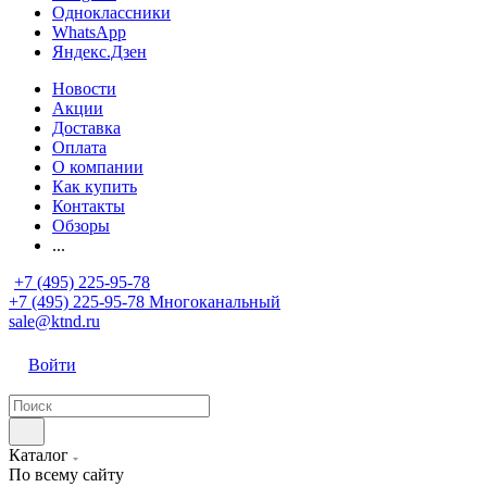
Одноклассники
WhatsApp
Яндекс.Дзен
Новости
Акции
Доставка
Оплата
О компании
Как купить
Контакты
Обзоры
...
+7 (495) 225-95-78
+7 (495) 225-95-78
Многоканальный
sale@ktnd.ru
Войти
Каталог
По всему сайту