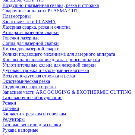
Воздушно-плазменная сварка, резка и строжка
Сварочные аппараты PLASMA CUT
Плазмотроны
Запасные части PLASMA
Лазерная сварка, резка и очистка
Аппараты лазерной сварки
Горелки лазерные
Сопла для лазерной сварки
Линзы для лазерной сварки
Ролики подающего механизма для лазерного аппарата
Каналы направляющие для лазерного аппарата
Уплотнительные кольца для лазерной сварки
Дуговая строжка и экзотермическая резка
Воздушно-дуговая строжка и резка
Экзотермическая резка
Подводная сварка и резка
Запасные части ARC GOUGING & EXOTHERMIC CUTTING
Газосварочное оборудование
Резаки
Горелки
Запчасти к резакам и горелкам
Редукторы
Газовые вентили для сварки
Рукава напорные