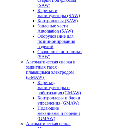
сварки под флюсом
(SAW)
Каретки и
манипуляторы (SAW)
Контроллеры (SAW)
Запасные части
Automation (SAW)
Оборудование для
позиционирования
изделий
Сварочные источники
(SAW)
Автоматическая сварка в
защитных газах
плавящимся электродом
(GMAW)
Каретки,
манипуляторы и
роботизация (GMAW)
Контроллеры и блоки
управления (GMAW)
Подающие
механизмы и горелки
(GMAW)
Автоматическая резка