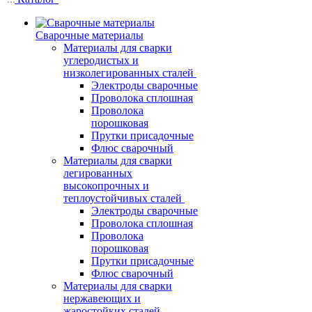
Сварочные материалы
Материалы для сварки
углеродистых и
низколегированных сталей
Электроды сварочные
Проволока сплошная
Проволока
порошковая
Прутки присадочные
Флюс сварочный
Материалы для сварки
легированных
высокопрочных и
теплоустойчивых сталей
Электроды сварочные
Проволока сплошная
Проволока
порошковая
Прутки присадочные
Флюс сварочный
Материалы для сварки
нержавеющих и
жаростойких сталей