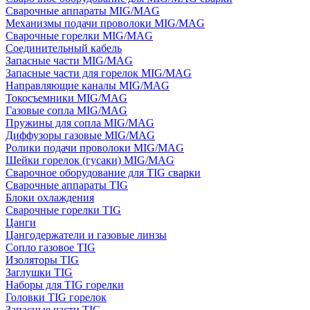
Сварочные аппараты MIG/MAG
Механизмы подачи проволоки MIG/MAG
Сварочные горелки MIG/MAG
Соединительный кабель
Запасные части MIG/MAG
Запасные части для горелок MIG/MAG
Направляющие каналы MIG/MAG
Токосъемники MIG/MAG
Газовые сопла MIG/MAG
Пружины для сопла MIG/MAG
Диффузоры газовые MIG/MAG
Ролики подачи проволоки MIG/MAG
Шейки горелок (гусаки) MIG/MAG
Сварочное оборудование для TIG сварки
Сварочные аппараты TIG
Блоки охлаждения
Сварочные горелки TIG
Цанги
Цангодержатели и газовые линзы
Сопло газовое TIG
Изоляторы TIG
Заглушки TIG
Наборы для TIG горелки
Головки TIG горелок
Запасные части TIG