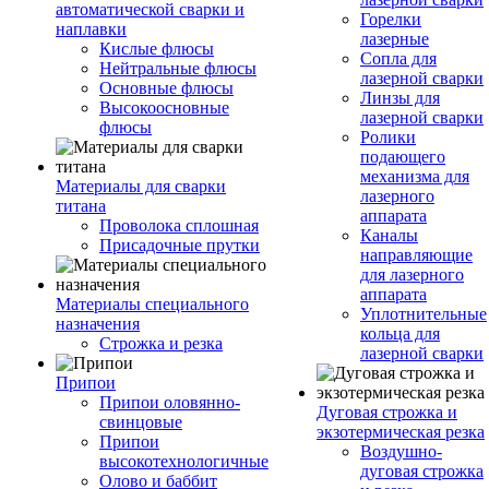
автоматической сварки и
Горелки
наплавки
лазерные
Кислые флюсы
Сопла для
Нейтральные флюсы
лазерной сварки
Основные флюсы
Линзы для
Высокоосновные
лазерной сварки
флюсы
Ролики
подающего
механизма для
Материалы для сварки
лазерного
титана
аппарата
Проволока сплошная
Каналы
Присадочные прутки
направляющие
для лазерного
аппарата
Материалы специального
Уплотнительные
назначения
кольца для
Строжка и резка
лазерной сварки
Припои
Припои оловянно-
Дуговая строжка и
свинцовые
экзотермическая резка
Припои
Воздушно-
высокотехнологичные
дуговая строжка
Олово и баббит