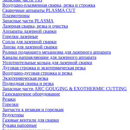
Воздушно-плазменная сварка, резка и строжка
Сварочные аппараты PLASMA CUT
Плазмотроны
Запасные части PLASMA
Лазерная сварка, резка и очистка
Аппараты лазерной сварки
Горелки лазерные
Сопла для лазерной сварки
Линзы для лазерной сварки
Ролики подающего механизма для лазерного аппарата
Каналы направляющие для лазерного аппарата
Уплотнительные кольца для лазерной сварки
Дуговая строжка и экзотермическая резка
Воздушно-дуговая строжка и резка
Экзотермическая резка
Подводная сварка и резка
Запасные части ARC GOUGING & EXOTHERMIC CUTTING
Газосварочное оборудование
Резаки
Горелки
Запчасти к резакам и горелкам
Редукторы
Газовые вентили для сварки
Рукава напорные