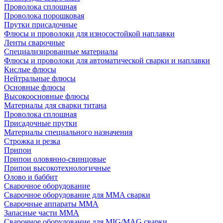
Проволока сплошная
Проволока порошковая
Прутки присадочные
Флюсы и проволоки для износостойкой наплавки
Ленты сварочные
Специализированные материалы
Флюсы и проволоки для автоматической сварки и наплавки
Кислые флюсы
Нейтральные флюсы
Основные флюсы
Высокоосновные флюсы
Материалы для сварки титана
Проволока сплошная
Присадочные прутки
Материалы специального назначения
Строжка и резка
Припои
Припои оловянно-свинцовые
Припои высокотехнологичные
Олово и баббит
Сварочное оборудование
Сварочное оборудование для MMA сварки
Сварочные аппараты MMA
Запасные части MMA
Сварочное оборудование для MIG/MAG сварки