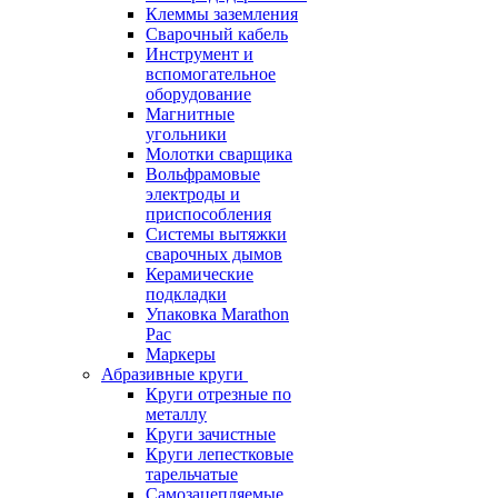
Клеммы заземления
Сварочный кабель
Инструмент и
вспомогательное
оборудование
Магнитные
угольники
Молотки сварщика
Вольфрамовые
электроды и
приспособления
Системы вытяжки
сварочных дымов
Керамические
подкладки
Упаковка Marathon
Pac
Маркеры
Абразивные круги
Круги отрезные по
металлу
Круги зачистные
Круги лепестковые
тарельчатые
Самозацепляемые