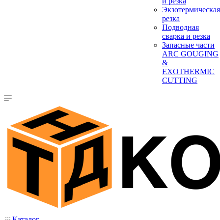
и резка
Экзотермическая
резка
Подводная
сварка и резка
Запасные части
ARC GOUGING
&
EXOTHERMIC
CUTTING
Каталог