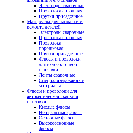
алюминия и его сплавов
Электроды сварочные
Проволока сплошная
Прутки присадочные
Материалы для наплавки и
ремонта деталей
Электроды сварочные
Проволока сплошная
Проволока
порошковая
Прутки присадочные
Флюсы и проволоки
для износостойкой
наплавки
Ленты сварочные
Специализированные
материалы
Флюсы и проволоки для
автоматической сварки и
наплавки
Кислые флюсы
Нейтральные флюсы
Основные флюсы
Высокоосновные
флюсы