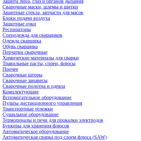
Защита лица, глаз и органов дыхания
Сварочные маски, шлемы и щитки
Защитные стекла, запчасти для масок
Блоки подачи воздуха
Защитные очки
Респираторы
Спецодежда для сварщиков
Одежда сварщика
Обувь сварщика
Перчатки сварочные
Химические материалы для сварки
Травильные пасты, спреи, флюсы
Прочее
Сварочные шторы
Сварочные занавесы
Сварочные полотна и одеяла
Комплектующие
Вспомогательное оборудование
Пульты дистанционного управления
Транспортные тележки
Сушильное оборудование
Термопеналы и печи для прокалки электродов
Бункеры для хранения флюсов
Автоматическое оборудование
Автоматическая сварка под слоем флюса (SAW)