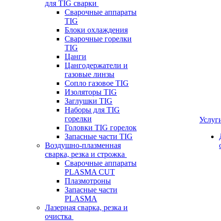
для TIG сварки
Сварочные аппараты
TIG
Блоки охлаждения
Сварочные горелки
TIG
Цанги
Цангодержатели и
газовые линзы
Сопло газовое TIG
Изоляторы TIG
Заглушки TIG
Наборы для TIG
горелки
Услуг
Головки TIG горелок
Запасные части TIG
Воздушно-плазменная
сварка, резка и строжка
Сварочные аппараты
PLASMA CUT
Плазмотроны
Запасные части
PLASMA
Лазерная сварка, резка и
очистка