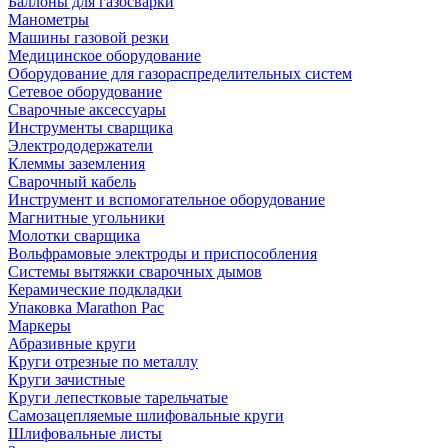
Баллоны для газосварки
Манометры
Машины газовой резки
Медицинское оборудование
Оборудование для газораспределительных систем
Сетевое оборудование
Сварочные аксессуары
Инструменты сварщика
Электрододержатели
Клеммы заземления
Сварочный кабель
Инструмент и вспомогательное оборудование
Магнитные угольники
Молотки сварщика
Вольфрамовые электроды и приспособления
Системы вытяжки сварочных дымов
Керамические подкладки
Упаковка Marathon Pac
Маркеры
Абразивные круги
Круги отрезные по металлу
Круги зачистные
Круги лепестковые тарельчатые
Самозацепляемые шлифовальные круги
Шлифовальные листы