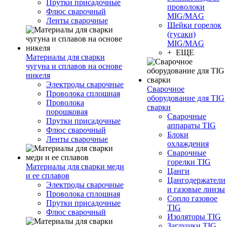
Прутки присадочные
проволоки
Флюс сварочный
MIG/MAG
Ленты сварочные
Шейки горелок
(гусаки)
MIG/MAG
+ ЕЩЕ
Материалы для сварки
чугуна и сплавов на основе
никеля
Электроды сварочные
Сварочное
Проволока сплошная
оборудование для TIG
Проволока
сварки
порошковая
Сварочные
Прутки присадочные
аппараты TIG
Флюс сварочный
Блоки
Ленты сварочные
охлаждения
Сварочные
горелки TIG
Материалы для сварки меди
Цанги
и ее сплавов
Цангодержатели
Электроды сварочные
и газовые линзы
Проволока сплошная
Сопло газовое
Прутки присадочные
TIG
Флюс сварочный
Изоляторы TIG
Заглушки TIG