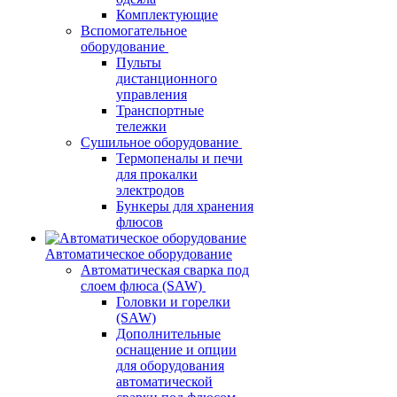
Комплектующие
Вспомогательное
оборудование
Пульты
дистанционного
управления
Транспортные
тележки
Сушильное оборудование
Термопеналы и печи
для прокалки
электродов
Бункеры для хранения
флюсов
Автоматическое оборудование
Автоматическая сварка под
слоем флюса (SAW)
Головки и горелки
(SAW)
Дополнительные
оснащение и опции
для оборудования
автоматической