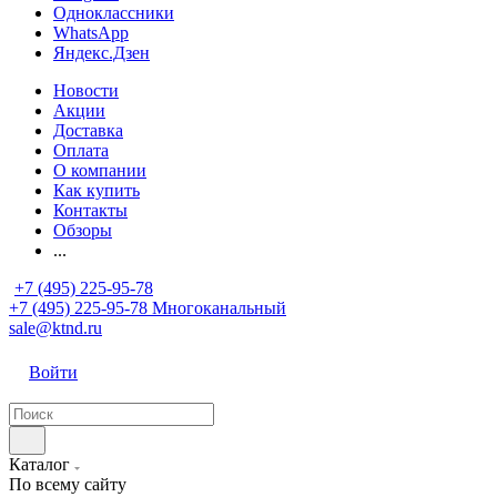
Одноклассники
WhatsApp
Яндекс.Дзен
Новости
Акции
Доставка
Оплата
О компании
Как купить
Контакты
Обзоры
...
+7 (495) 225-95-78
+7 (495) 225-95-78
Многоканальный
sale@ktnd.ru
Войти
Каталог
По всему сайту