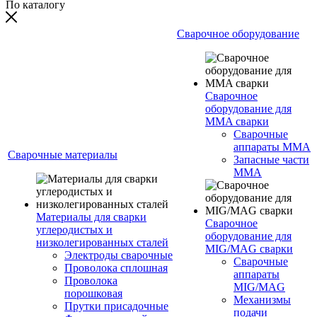
По каталогу
Сварочное оборудование
Сварочное
оборудование для
MMA сварки
Сварочные
аппараты MMA
Сварочные материалы
Запасные части
MMA
Материалы для сварки
Сварочное
углеродистых и
оборудование для
низколегированных сталей
MIG/MAG сварки
Электроды сварочные
Сварочные
Проволока сплошная
аппараты
Проволока
MIG/MAG
порошковая
Механизмы
Прутки присадочные
подачи