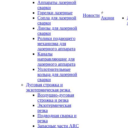
Аппараты лазерной
сварки
Горелки лазерные
Новости
Сопла для лазерной
Акции
сварки
Линзы для лазерной
сварки
Ролики подающего
механизма для
лазерного аппарата
Каналы
направляющие для
лазерного аппарата
Уплотнительные
кольца для лазерной
сварки
Дуговая строжка и
экзотермическая резка
Воздушно-дуговая
строжка и резка
Экзотермическая
резка
Подводная сварка и
резка
Запасные части ARC