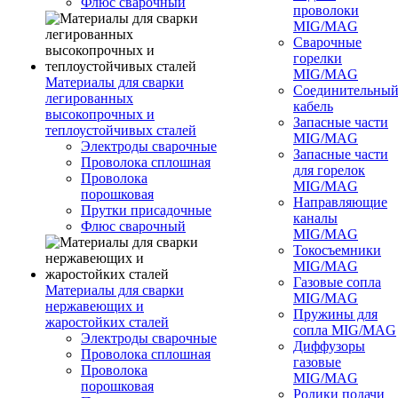
Флюс сварочный
проволоки
MIG/MAG
Сварочные
горелки
MIG/MAG
Материалы для сварки
Соединительны
легированных
кабель
высокопрочных и
Запасные части
теплоустойчивых сталей
MIG/MAG
Электроды сварочные
Запасные части
Проволока сплошная
для горелок
Проволока
MIG/MAG
порошковая
Направляющие
Прутки присадочные
каналы
Флюс сварочный
MIG/MAG
Токосъемники
MIG/MAG
Газовые сопла
Материалы для сварки
MIG/MAG
нержавеющих и
Пружины для
жаростойких сталей
сопла MIG/MAG
Электроды сварочные
Диффузоры
Проволока сплошная
газовые
Проволока
MIG/MAG
порошковая
Ролики подачи