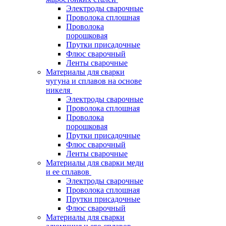
Электроды сварочные
Проволока сплошная
Проволока
порошковая
Прутки присадочные
Флюс сварочный
Ленты сварочные
Материалы для сварки
чугуна и сплавов на основе
никеля
Электроды сварочные
Проволока сплошная
Проволока
порошковая
Прутки присадочные
Флюс сварочный
Ленты сварочные
Материалы для сварки меди
и ее сплавов
Электроды сварочные
Проволока сплошная
Прутки присадочные
Флюс сварочный
Материалы для сварки