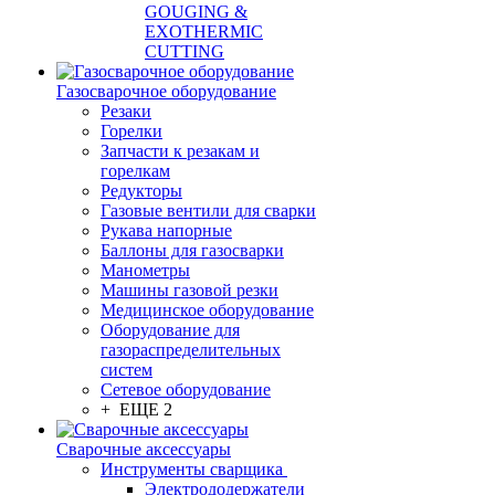
GOUGING &
EXOTHERMIC
CUTTING
Газосварочное оборудование
Резаки
Горелки
Запчасти к резакам и
горелкам
Редукторы
Газовые вентили для сварки
Рукава напорные
Баллоны для газосварки
Манометры
Машины газовой резки
Медицинское оборудование
Оборудование для
газораспределительных
систем
Сетевое оборудование
+ ЕЩЕ 2
Сварочные аксессуары
Инструменты сварщика
Электрододержатели