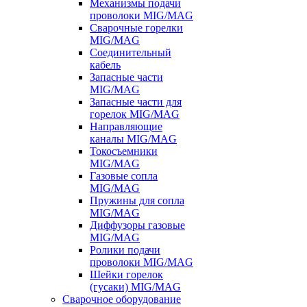
Механизмы подачи
проволоки MIG/MAG
Сварочные горелки
MIG/MAG
Соединительный
кабель
Запасные части
MIG/MAG
Запасные части для
горелок MIG/MAG
Направляющие
каналы MIG/MAG
Токосъемники
MIG/MAG
Газовые сопла
MIG/MAG
Пружины для сопла
MIG/MAG
Диффузоры газовые
MIG/MAG
Ролики подачи
проволоки MIG/MAG
Шейки горелок
(гусаки) MIG/MAG
Сварочное оборудование