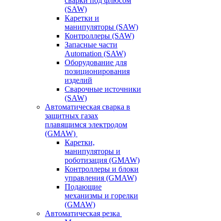
сварки под флюсом
(SAW)
Каретки и
манипуляторы (SAW)
Контроллеры (SAW)
Запасные части
Automation (SAW)
Оборудование для
позиционирования
изделий
Сварочные источники
(SAW)
Автоматическая сварка в
защитных газах
плавящимся электродом
(GMAW)
Каретки,
манипуляторы и
роботизация (GMAW)
Контроллеры и блоки
управления (GMAW)
Подающие
механизмы и горелки
(GMAW)
Автоматическая резка