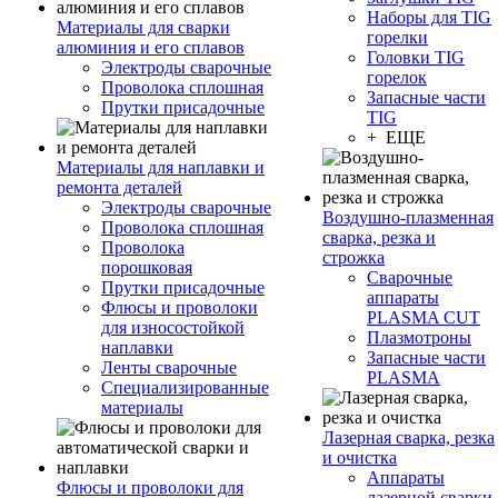
Наборы для TIG
Материалы для сварки
горелки
алюминия и его сплавов
Головки TIG
Электроды сварочные
горелок
Проволока сплошная
Запасные части
Прутки присадочные
TIG
+ ЕЩЕ
Материалы для наплавки и
ремонта деталей
Электроды сварочные
Воздушно-плазменная
Проволока сплошная
сварка, резка и
Проволока
строжка
порошковая
Сварочные
Прутки присадочные
аппараты
Флюсы и проволоки
PLASMA CUT
для износостойкой
Плазмотроны
наплавки
Запасные части
Ленты сварочные
PLASMA
Специализированные
материалы
Лазерная сварка, резка
и очистка
Аппараты
Флюсы и проволоки для
лазерной сварки