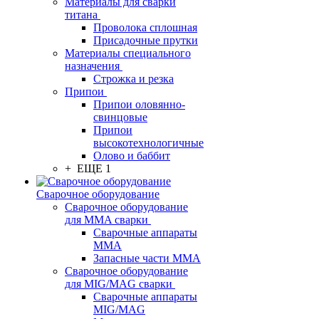
Материалы для сварки
титана
Проволока сплошная
Присадочные прутки
Материалы специального
назначения
Строжка и резка
Припои
Припои оловянно-
свинцовые
Припои
высокотехнологичные
Олово и баббит
+ ЕЩЕ 1
Сварочное оборудование
Сварочное оборудование
для MMA сварки
Сварочные аппараты
MMA
Запасные части MMA
Сварочное оборудование
для MIG/MAG сварки
Сварочные аппараты
MIG/MAG