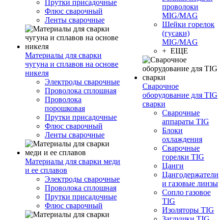
Прутки присадочные
проволоки
Флюс сварочный
MIG/MAG
Ленты сварочные
Шейки горелок
(гусаки)
MIG/MAG
+ ЕЩЕ
Материалы для сварки
чугуна и сплавов на основе
никеля
Электроды сварочные
Сварочное
Проволока сплошная
оборудование для TIG
Проволока
сварки
порошковая
Сварочные
Прутки присадочные
аппараты TIG
Флюс сварочный
Блоки
Ленты сварочные
охлаждения
Сварочные
горелки TIG
Материалы для сварки меди
Цанги
и ее сплавов
Цангодержатели
Электроды сварочные
и газовые линзы
Проволока сплошная
Сопло газовое
Прутки присадочные
TIG
Флюс сварочный
Изоляторы TIG
Заглушки TIG