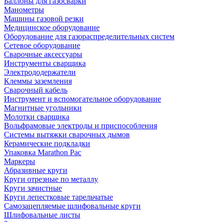
Баллоны для газосварки
Манометры
Машины газовой резки
Медицинское оборудование
Оборудование для газораспределительных систем
Сетевое оборудование
Сварочные аксессуары
Инструменты сварщика
Электрододержатели
Клеммы заземления
Сварочный кабель
Инструмент и вспомогательное оборудование
Магнитные угольники
Молотки сварщика
Вольфрамовые электроды и приспособления
Системы вытяжки сварочных дымов
Керамические подкладки
Упаковка Marathon Pac
Маркеры
Абразивные круги
Круги отрезные по металлу
Круги зачистные
Круги лепестковые тарельчатые
Самозацепляемые шлифовальные круги
Шлифовальные листы