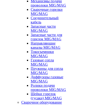
Механизмы подачи
проволоки MIG/MAG
Сварочные горелки
MIG/MAG
Соединительный
кабель
Запасные части
MIG/MAG
Запасные части для
горелок MIG/MAG
Направляющие
каналы MIG/MAG
Токосъемники
MIG/MAG
Газовые сопла
MIG/MAG
Пружины для сопла
MIG/MAG
Диффузоры газовые
MIG/MAG
Ролики подачи
проволоки MIG/MAG
Шейки горелок
(гусаки) MIG/MAG
Сварочное оборудование