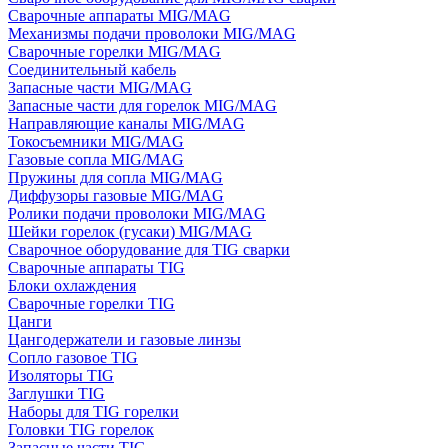
Сварочные аппараты MIG/MAG
Механизмы подачи проволоки MIG/MAG
Сварочные горелки MIG/MAG
Соединительный кабель
Запасные части MIG/MAG
Запасные части для горелок MIG/MAG
Направляющие каналы MIG/MAG
Токосъемники MIG/MAG
Газовые сопла MIG/MAG
Пружины для сопла MIG/MAG
Диффузоры газовые MIG/MAG
Ролики подачи проволоки MIG/MAG
Шейки горелок (гусаки) MIG/MAG
Сварочное оборудование для TIG сварки
Сварочные аппараты TIG
Блоки охлаждения
Сварочные горелки TIG
Цанги
Цангодержатели и газовые линзы
Сопло газовое TIG
Изоляторы TIG
Заглушки TIG
Наборы для TIG горелки
Головки TIG горелок
Запасные части TIG