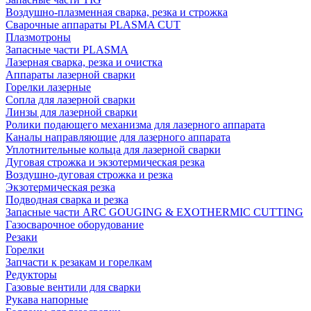
Воздушно-плазменная сварка, резка и строжка
Сварочные аппараты PLASMA CUT
Плазмотроны
Запасные части PLASMA
Лазерная сварка, резка и очистка
Аппараты лазерной сварки
Горелки лазерные
Сопла для лазерной сварки
Линзы для лазерной сварки
Ролики подающего механизма для лазерного аппарата
Каналы направляющие для лазерного аппарата
Уплотнительные кольца для лазерной сварки
Дуговая строжка и экзотермическая резка
Воздушно-дуговая строжка и резка
Экзотермическая резка
Подводная сварка и резка
Запасные части ARC GOUGING & EXOTHERMIC CUTTING
Газосварочное оборудование
Резаки
Горелки
Запчасти к резакам и горелкам
Редукторы
Газовые вентили для сварки
Рукава напорные