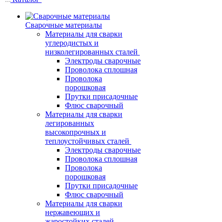
Сварочные материалы
Материалы для сварки
углеродистых и
низколегированных сталей
Электроды сварочные
Проволока сплошная
Проволока
порошковая
Прутки присадочные
Флюс сварочный
Материалы для сварки
легированных
высокопрочных и
теплоустойчивых сталей
Электроды сварочные
Проволока сплошная
Проволока
порошковая
Прутки присадочные
Флюс сварочный
Материалы для сварки
нержавеющих и
жаростойких сталей