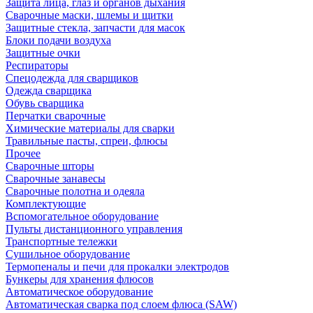
Защита лица, глаз и органов дыхания
Сварочные маски, шлемы и щитки
Защитные стекла, запчасти для масок
Блоки подачи воздуха
Защитные очки
Респираторы
Спецодежда для сварщиков
Одежда сварщика
Обувь сварщика
Перчатки сварочные
Химические материалы для сварки
Травильные пасты, спреи, флюсы
Прочее
Сварочные шторы
Сварочные занавесы
Сварочные полотна и одеяла
Комплектующие
Вспомогательное оборудование
Пульты дистанционного управления
Транспортные тележки
Сушильное оборудование
Термопеналы и печи для прокалки электродов
Бункеры для хранения флюсов
Автоматическое оборудование
Автоматическая сварка под слоем флюса (SAW)