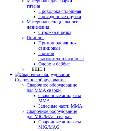
Материалы для сварки
титана
Проволока сплошная
Присадочные прутки
Материалы специального
назначения
Строжка и резка
Припои
Припои оловянно-
свинцовые
Припои
высокотехнологичные
Олово и баббит
+ ЕЩЕ 1
Сварочное оборудование
Сварочное оборудование
для MMA сварки
Сварочные аппараты
MMA
Запасные части MMA
Сварочное оборудование
для MIG/MAG сварки
Сварочные аппараты
MIG/MAG