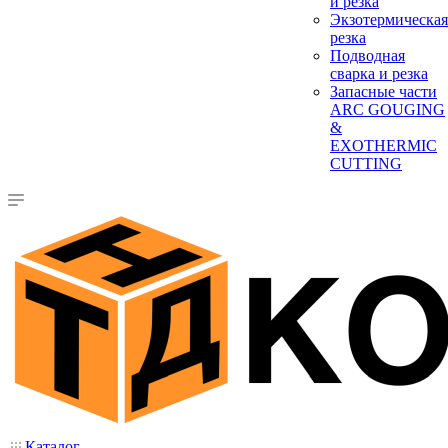
и резка
Экзотермическая
резка
Подводная
сварка и резка
Запасные части
ARC GOUGING
&
EXOTHERMIC
CUTTING
Каталог