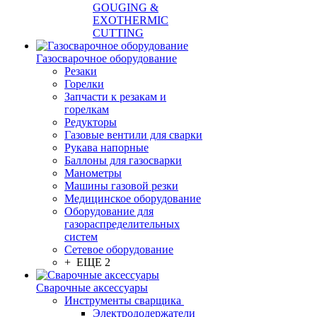
GOUGING &
EXOTHERMIC
CUTTING
Газосварочное оборудование
Резаки
Горелки
Запчасти к резакам и
горелкам
Редукторы
Газовые вентили для сварки
Рукава напорные
Баллоны для газосварки
Манометры
Машины газовой резки
Медицинское оборудование
Оборудование для
газораспределительных
систем
Сетевое оборудование
+ ЕЩЕ 2
Сварочные аксессуары
Инструменты сварщика
Электрододержатели