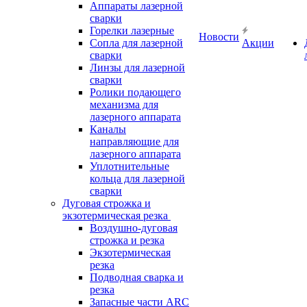
Аппараты лазерной
сварки
Горелки лазерные
Новости
Сопла для лазерной
Акции
сварки
Линзы для лазерной
сварки
Ролики подающего
механизма для
лазерного аппарата
Каналы
направляющие для
лазерного аппарата
Уплотнительные
кольца для лазерной
сварки
Дуговая строжка и
экзотермическая резка
Воздушно-дуговая
строжка и резка
Экзотермическая
резка
Подводная сварка и
резка
Запасные части ARC