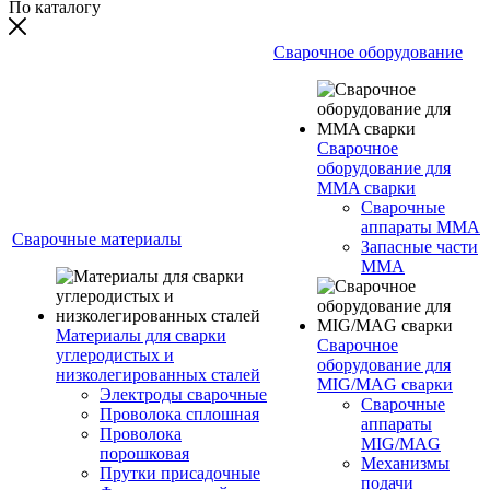
По каталогу
Сварочное оборудование
Сварочное
оборудование для
MMA сварки
Сварочные
аппараты MMA
Сварочные материалы
Запасные части
MMA
Материалы для сварки
Сварочное
углеродистых и
оборудование для
низколегированных сталей
MIG/MAG сварки
Электроды сварочные
Сварочные
Проволока сплошная
аппараты
Проволока
MIG/MAG
порошковая
Механизмы
Прутки присадочные
подачи