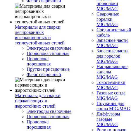
Флюс сварочный
проволоки
MIG/MAG
Сварочные
горелки
MIG/MAG
Материалы для сварки
Соединительны
легированных
кабель
высокопрочных и
Запасные части
теплоустойчивых сталей
MIG/MAG
Электроды сварочные
Запасные части
Проволока сплошная
для горелок
Проволока
MIG/MAG
порошковая
Направляющие
Прутки присадочные
каналы
Флюс сварочный
MIG/MAG
Токосъемники
MIG/MAG
Газовые сопла
Материалы для сварки
MIG/MAG
нержавеющих и
Пружины для
жаростойких сталей
сопла MIG/MAG
Электроды сварочные
Диффузоры
Проволока сплошная
газовые
Проволока
MIG/MAG
порошковая
Ролики подачи