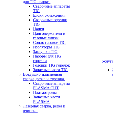
для TIG сварки
Сварочные аппараты
TIG
Блоки охлаждения
Сварочные горелки
TIG
Цанги
Цангодержатели и
газовые линзы
Сопло газовое TIG
Изоляторы TIG
Заглушки TIG
Наборы для TIG
горелки
Услуг
Головки TIG горелок
Запасные части TIG
Воздушно-плазменная
сварка, резка и строжка
Сварочные аппараты
PLASMA CUT
Плазмотроны
Запасные части
PLASMA
Лазерная сварка, резка и
очистка