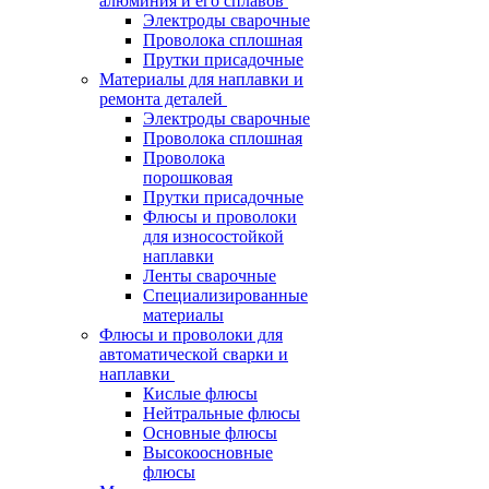
алюминия и его сплавов
Электроды сварочные
Проволока сплошная
Прутки присадочные
Материалы для наплавки и
ремонта деталей
Электроды сварочные
Проволока сплошная
Проволока
порошковая
Прутки присадочные
Флюсы и проволоки
для износостойкой
наплавки
Ленты сварочные
Специализированные
материалы
Флюсы и проволоки для
автоматической сварки и
наплавки
Кислые флюсы
Нейтральные флюсы
Основные флюсы
Высокоосновные
флюсы