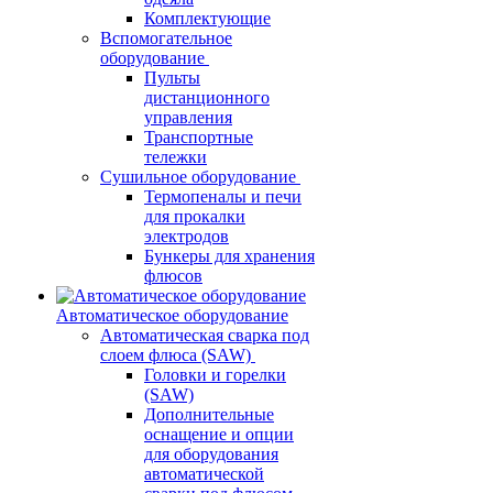
Комплектующие
Вспомогательное
оборудование
Пульты
дистанционного
управления
Транспортные
тележки
Сушильное оборудование
Термопеналы и печи
для прокалки
электродов
Бункеры для хранения
флюсов
Автоматическое оборудование
Автоматическая сварка под
слоем флюса (SAW)
Головки и горелки
(SAW)
Дополнительные
оснащение и опции
для оборудования
автоматической