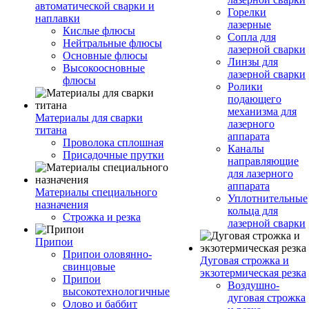
автоматической сварки и
Горелки
наплавки
лазерные
Кислые флюсы
Сопла для
Нейтральные флюсы
лазерной сварки
Основные флюсы
Линзы для
Высокоосновные
лазерной сварки
флюсы
Ролики
подающего
механизма для
Материалы для сварки
лазерного
титана
аппарата
Проволока сплошная
Каналы
Присадочные прутки
направляющие
для лазерного
аппарата
Материалы специального
Уплотнительные
назначения
кольца для
Строжка и резка
лазерной сварки
Припои
Припои оловянно-
Дуговая строжка и
свинцовые
экзотермическая резка
Припои
Воздушно-
высокотехнологичные
дуговая строжка
Олово и баббит