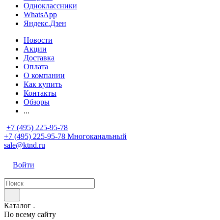
Одноклассники
WhatsApp
Яндекс.Дзен
Новости
Акции
Доставка
Оплата
О компании
Как купить
Контакты
Обзоры
...
+7 (495) 225-95-78
+7 (495) 225-95-78
Многоканальный
sale@ktnd.ru
Войти
Каталог
По всему сайту