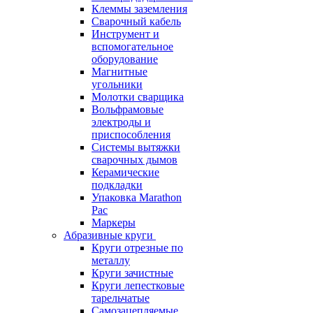
Клеммы заземления
Сварочный кабель
Инструмент и
вспомогательное
оборудование
Магнитные
угольники
Молотки сварщика
Вольфрамовые
электроды и
приспособления
Системы вытяжки
сварочных дымов
Керамические
подкладки
Упаковка Marathon
Pac
Маркеры
Абразивные круги
Круги отрезные по
металлу
Круги зачистные
Круги лепестковые
тарельчатые
Самозацепляемые