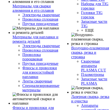
Наборы для TIG
Материалы для сварки
горелки
алюминия и его сплавов
Головки TIG
Электроды сварочные
горелок
Проволока сплошная
Запасные части
Прутки присадочные
TIG
+ ЕЩЕ
Материалы для наплавки и
ремонта деталей
Электроды сварочные
Воздушно-плазменная
Проволока сплошная
сварка, резка и
Проволока
строжка
порошковая
Сварочные
Прутки присадочные
аппараты
Флюсы и проволоки
PLASMA CUT
для износостойкой
Плазмотроны
наплавки
Запасные части
Ленты сварочные
PLASMA
Специализированные
материалы
Лазерная сварка, резка
и очистка
Аппараты
Флюсы и проволоки для
лазерной сварки