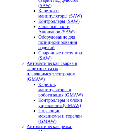
сварки под флюсом
(SAW)
Каретки и
манипуляторы (SAW)
Контроллеры (SAW)
Запасные части
Automation (SAW)
Оборудование для
позиционирования
изделий
Сварочные источники
(SAW)
Автоматическая сварка в
защитных газах
плавящимся электродом
(GMAW)
Каретки,
манипуляторы и
роботизация (GMAW)
Контроллеры и блоки
управления (GMAW)
Подающие
механизмы и горелки
(GMAW)
Автоматическая резка