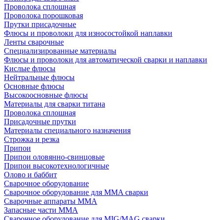
Проволока сплошная
Проволока порошковая
Прутки присадочные
Флюсы и проволоки для износостойкой наплавки
Ленты сварочные
Специализированные материалы
Флюсы и проволоки для автоматической сварки и наплавки
Кислые флюсы
Нейтральные флюсы
Основные флюсы
Высокоосновные флюсы
Материалы для сварки титана
Проволока сплошная
Присадочные прутки
Материалы специального назначения
Строжка и резка
Припои
Припои оловянно-свинцовые
Припои высокотехнологичные
Олово и баббит
Сварочное оборудование
Сварочное оборудование для MMA сварки
Сварочные аппараты MMA
Запасные части MMA
Сварочное оборудование для MIG/MAG сварки