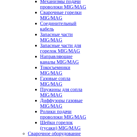
Механизмы подачи
проволоки MIG/MAG
Сварочные горелки
MIG/MAG
Соединительный
кабель
Запасные части
MIG/MAG
Запасные части для
горелок MIG/MAG
Направляющие
каналы MIG/MAG
Токосъемники
MIG/MAG
Газовые сопла
MIG/MAG
Пружины для сопла
MIG/MAG
Диффузоры газовые
MIG/MAG
Ролики подачи
проволоки MIG/MAG
Шейки горелок
(гусаки) MIG/MAG
Сварочное оборудование