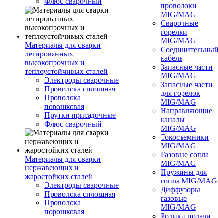
Флюс сварочный
проволоки
MIG/MAG
Сварочные
горелки
MIG/MAG
Материалы для сварки
Соединительны
легированных
кабель
высокопрочных и
Запасные части
теплоустойчивых сталей
MIG/MAG
Электроды сварочные
Запасные части
Проволока сплошная
для горелок
Проволока
MIG/MAG
порошковая
Направляющие
Прутки присадочные
каналы
Флюс сварочный
MIG/MAG
Токосъемники
MIG/MAG
Газовые сопла
Материалы для сварки
MIG/MAG
нержавеющих и
Пружины для
жаростойких сталей
сопла MIG/MAG
Электроды сварочные
Диффузоры
Проволока сплошная
газовые
Проволока
MIG/MAG
порошковая
Ролики подачи