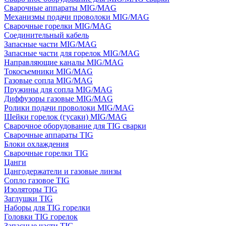
Сварочные аппараты MIG/MAG
Механизмы подачи проволоки MIG/MAG
Сварочные горелки MIG/MAG
Соединительный кабель
Запасные части MIG/MAG
Запасные части для горелок MIG/MAG
Направляющие каналы MIG/MAG
Токосъемники MIG/MAG
Газовые сопла MIG/MAG
Пружины для сопла MIG/MAG
Диффузоры газовые MIG/MAG
Ролики подачи проволоки MIG/MAG
Шейки горелок (гусаки) MIG/MAG
Сварочное оборудование для TIG сварки
Сварочные аппараты TIG
Блоки охлаждения
Сварочные горелки TIG
Цанги
Цангодержатели и газовые линзы
Сопло газовое TIG
Изоляторы TIG
Заглушки TIG
Наборы для TIG горелки
Головки TIG горелок
Запасные части TIG