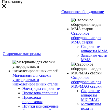
По каталогу
Сварочное оборудование
Сварочное
оборудование для
MMA сварки
Сварочные
аппараты MMA
Сварочные материалы
Запасные части
MMA
Материалы для сварки
Сварочное
углеродистых и
оборудование для
низколегированных сталей
MIG/MAG сварки
Электроды сварочные
Сварочные
Проволока сплошная
аппараты
Проволока
MIG/MAG
порошковая
Механизмы
Прутки присадочные
подачи