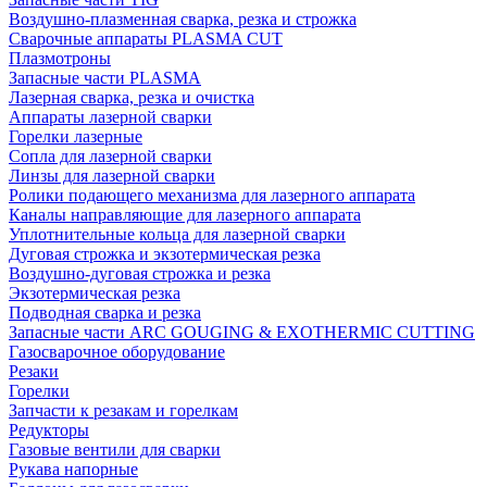
Воздушно-плазменная сварка, резка и строжка
Сварочные аппараты PLASMA CUT
Плазмотроны
Запасные части PLASMA
Лазерная сварка, резка и очистка
Аппараты лазерной сварки
Горелки лазерные
Сопла для лазерной сварки
Линзы для лазерной сварки
Ролики подающего механизма для лазерного аппарата
Каналы направляющие для лазерного аппарата
Уплотнительные кольца для лазерной сварки
Дуговая строжка и экзотермическая резка
Воздушно-дуговая строжка и резка
Экзотермическая резка
Подводная сварка и резка
Запасные части ARC GOUGING & EXOTHERMIC CUTTING
Газосварочное оборудование
Резаки
Горелки
Запчасти к резакам и горелкам
Редукторы
Газовые вентили для сварки
Рукава напорные