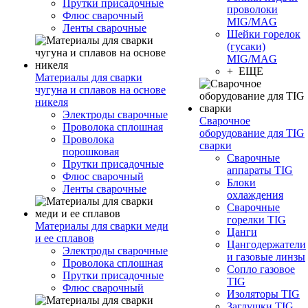
Прутки присадочные
проволоки
Флюс сварочный
MIG/MAG
Ленты сварочные
Шейки горелок
(гусаки)
MIG/MAG
+ ЕЩЕ
Материалы для сварки
чугуна и сплавов на основе
никеля
Электроды сварочные
Сварочное
Проволока сплошная
оборудование для TIG
Проволока
сварки
порошковая
Сварочные
Прутки присадочные
аппараты TIG
Флюс сварочный
Блоки
Ленты сварочные
охлаждения
Сварочные
горелки TIG
Материалы для сварки меди
Цанги
и ее сплавов
Цангодержатели
Электроды сварочные
и газовые линзы
Проволока сплошная
Сопло газовое
Прутки присадочные
TIG
Флюс сварочный
Изоляторы TIG
Заглушки TIG