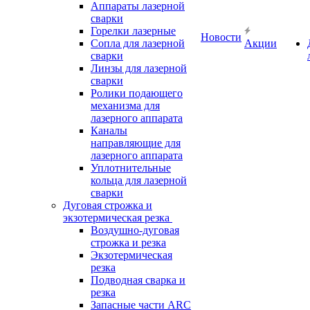
Аппараты лазерной
сварки
Горелки лазерные
Новости
Сопла для лазерной
Акции
сварки
Линзы для лазерной
сварки
Ролики подающего
механизма для
лазерного аппарата
Каналы
направляющие для
лазерного аппарата
Уплотнительные
кольца для лазерной
сварки
Дуговая строжка и
экзотермическая резка
Воздушно-дуговая
строжка и резка
Экзотермическая
резка
Подводная сварка и
резка
Запасные части ARC