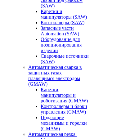
сварки под флюсом
(SAW)
Каретки и
манипуляторы (SAW)
Контроллеры (SAW)
Запасные части
Automation (SAW)
Оборудование для
позиционирования
изделий
Сварочные источники
(SAW)
Автоматическая сварка в
защитных газах
плавящимся электродом
(GMAW)
Каретки,
манипуляторы и
роботизация (GMAW)
Контроллеры и блоки
управления (GMAW)
Подающие
механизмы и горелки
(GMAW)
Автоматическая резка