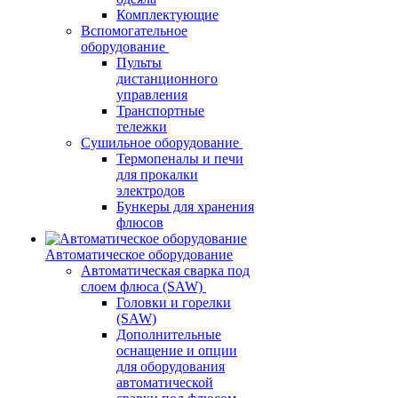
Комплектующие
Вспомогательное
оборудование
Пульты
дистанционного
управления
Транспортные
тележки
Сушильное оборудование
Термопеналы и печи
для прокалки
электродов
Бункеры для хранения
флюсов
Автоматическое оборудование
Автоматическая сварка под
слоем флюса (SAW)
Головки и горелки
(SAW)
Дополнительные
оснащение и опции
для оборудования
автоматической