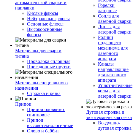
автоматической сварки и
Горелки
наплавки
лазерные
Кислые флюсы
Сопла для
Нейтральные флюсы
лазерной сварки
Основные флюсы
Линзы для
Высокоосновные
лазерной сварки
флюсы
Ролики
подающего
механизма для
Материалы для сварки
лазерного
титана
аппарата
Проволока сплошная
Каналы
Присадочные прутки
направляющие
для лазерного
аппарата
Материалы специального
Уплотнительные
назначения
кольца для
Строжка и резка
лазерной сварки
Припои
Припои оловянно-
Дуговая строжка и
свинцовые
экзотермическая резка
Припои
Воздушно-
высокотехнологичные
дуговая строжка
Олово и баббит