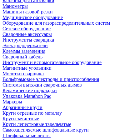
Баллоны для газосварки
Манометры
Машины газовой резки
Медицинское оборудование
Оборудование для газораспределительных систем
Сетевое оборудование
Сварочные аксессуары
Инструменты сварщика
Электрододержатели
Клеммы заземления
Сварочный кабель
Инструмент и вспомогательное оборудование
Магнитные угольники
Молотки сварщика
Вольфрамовые электроды и приспособления
Системы вытяжки сварочных дымов
Керамические подкладки
Упаковка Marathon Pac
Маркеры
Абразивные круги
Круги отрезные по металлу
Круги зачистные
Круги лепестковые тарельчатые
Самозацепляемые шлифовальные круги
Шлифовальные листы