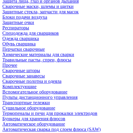
Защита лица, глаз и органов дыхания
Сварочные маски, шлемы и щитки
Защитные стекла, запчасти для масок
Блоки подачи воздуха
Защитные очки
Респираторы
Спецодежда для сварщиков
Одежда сварщика
Обувь сварщика
Перчатки сварочные
Химические материалы для сварки
Травильные пасты, спреи, флюсы
Прочее
Сварочные шторы
Сварочные занавесы
Сварочные полотна и одеяла
Комплектующие
Вспомогательное оборудование
Пульты дистанционного управления
Транспортные тележки
Сушильное оборудование
Термопеналы и печи для прокалки электродов
Бункеры для хранения флюсов
Автоматическое оборудование
Автоматическая сварка под слоем флюса (SAW)