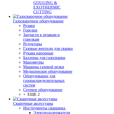
GOUGING &
EXOTHERMIC
CUTTING
Газосварочное оборудование
Резаки
Горелки
Запчасти к резакам и
горелкам
Редукторы
Газовые вентили для сварки
Рукава напорные
Баллоны для газосварки
Манометры
Машины газовой резки
Медицинское оборудование
Оборудование для
газораспределительных
систем
Сетевое оборудование
+ ЕЩЕ 2
Сварочные аксессуары
Инструменты сварщика
Электрододержатели