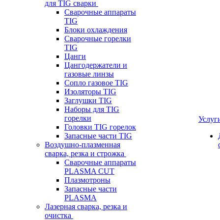
для TIG сварки
Сварочные аппараты
TIG
Блоки охлаждения
Сварочные горелки
TIG
Цанги
Цангодержатели и
газовые линзы
Сопло газовое TIG
Изоляторы TIG
Заглушки TIG
Наборы для TIG
горелки
Услуг
Головки TIG горелок
Запасные части TIG
Воздушно-плазменная
сварка, резка и строжка
Сварочные аппараты
PLASMA CUT
Плазмотроны
Запасные части
PLASMA
Лазерная сварка, резка и
очистка