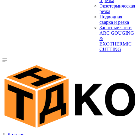
и резка
Экзотермическая
резка
Подводная
сварка и резка
Запасные части
ARC GOUGING
&
EXOTHERMIC
CUTTING
Каталог