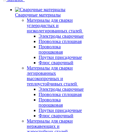
Сварочные материалы
Материалы для сварки
углеродистых и
низколегированных сталей
Электроды сварочные
Проволока сплошная
Проволока
порошковая
Прутки присадочные
Флюс сварочный
Материалы для сварки
легированных
высокопрочных и
теплоустойчивых сталей
Электроды сварочные
Проволока сплошная
Проволока
порошковая
Прутки присадочные
Флюс сварочный
Материалы для сварки
нержавеющих и
жаростойких сталей