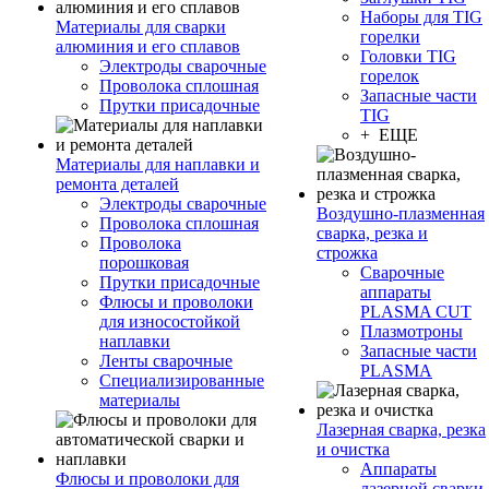
Наборы для TIG
Материалы для сварки
горелки
алюминия и его сплавов
Головки TIG
Электроды сварочные
горелок
Проволока сплошная
Запасные части
Прутки присадочные
TIG
+ ЕЩЕ
Материалы для наплавки и
ремонта деталей
Электроды сварочные
Воздушно-плазменная
Проволока сплошная
сварка, резка и
Проволока
строжка
порошковая
Сварочные
Прутки присадочные
аппараты
Флюсы и проволоки
PLASMA CUT
для износостойкой
Плазмотроны
наплавки
Запасные части
Ленты сварочные
PLASMA
Специализированные
материалы
Лазерная сварка, резка
и очистка
Аппараты
Флюсы и проволоки для
лазерной сварки