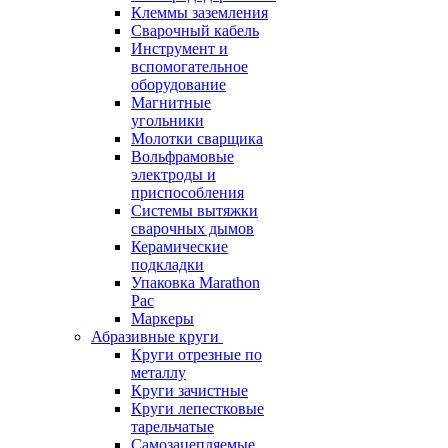
Клеммы заземления
Сварочный кабель
Инструмент и
вспомогательное
оборудование
Магнитные
угольники
Молотки сварщика
Вольфрамовые
электроды и
приспособления
Системы вытяжки
сварочных дымов
Керамические
подкладки
Упаковка Marathon
Pac
Маркеры
Абразивные круги
Круги отрезные по
металлу
Круги зачистные
Круги лепестковые
тарельчатые
Самозацепляемые