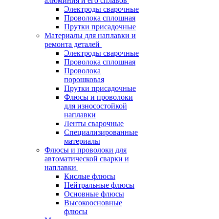
алюминия и его сплавов
Электроды сварочные
Проволока сплошная
Прутки присадочные
Материалы для наплавки и
ремонта деталей
Электроды сварочные
Проволока сплошная
Проволока
порошковая
Прутки присадочные
Флюсы и проволоки
для износостойкой
наплавки
Ленты сварочные
Специализированные
материалы
Флюсы и проволоки для
автоматической сварки и
наплавки
Кислые флюсы
Нейтральные флюсы
Основные флюсы
Высокоосновные
флюсы