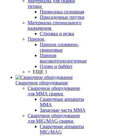
Материалы для сварки
титана
Проволока сплошная
Присадочные прутки
Материалы специального
назначения
Строжка и резка
Припои
Припои оловянно-
свинцовые
Припои
высокотехнологичные
Олово и баббит
+ ЕЩЕ 1
Сварочное оборудование
Сварочное оборудование
для MMA сварки
Сварочные аппараты
MMA
Запасные части MMA
Сварочное оборудование
для MIG/MAG сварки
Сварочные аппараты
MIG/MAG