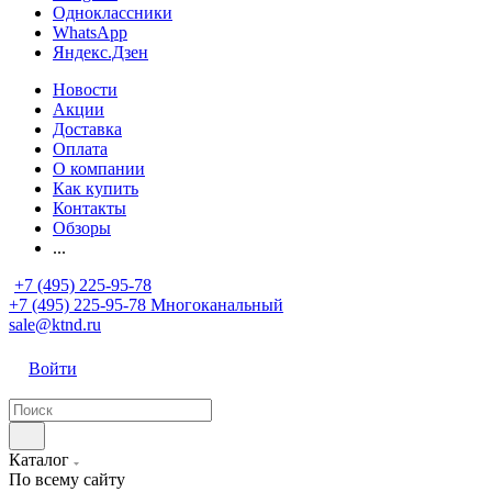
Одноклассники
WhatsApp
Яндекс.Дзен
Новости
Акции
Доставка
Оплата
О компании
Как купить
Контакты
Обзоры
...
+7 (495) 225-95-78
+7 (495) 225-95-78
Многоканальный
sale@ktnd.ru
Войти
Каталог
По всему сайту