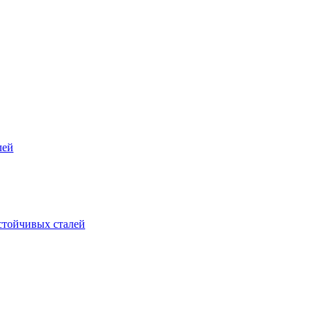
лей
стойчивых сталей