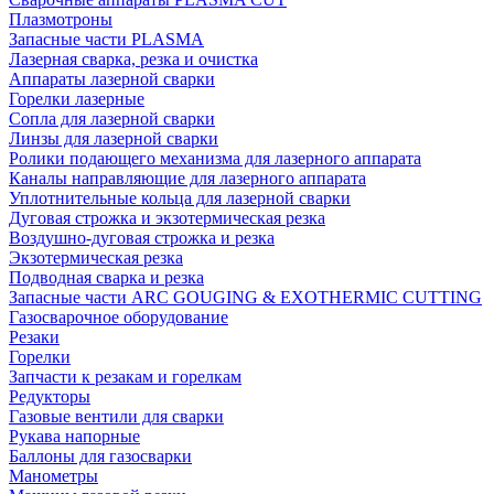
Плазмотроны
Запасные части PLASMA
Лазерная сварка, резка и очистка
Аппараты лазерной сварки
Горелки лазерные
Сопла для лазерной сварки
Линзы для лазерной сварки
Ролики подающего механизма для лазерного аппарата
Каналы направляющие для лазерного аппарата
Уплотнительные кольца для лазерной сварки
Дуговая строжка и экзотермическая резка
Воздушно-дуговая строжка и резка
Экзотермическая резка
Подводная сварка и резка
Запасные части ARC GOUGING & EXOTHERMIC CUTTING
Газосварочное оборудование
Резаки
Горелки
Запчасти к резакам и горелкам
Редукторы
Газовые вентили для сварки
Рукава напорные
Баллоны для газосварки
Манометры