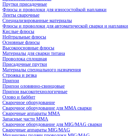
Прутки присадочные
Флюсы и проволоки для износостойкой наплавки
Ленты сварочные
Специализированные материалы
Флюсы и проволоки для автоматической сварки и наплавки
Кислые флюсы
Нейтральные флюсы
Основные флюсы
Высокоосновные флюсы
Материалы для сварки титана
Проволока сплошная
Присадочные прутки
Материалы специального назначения
Строжка и резка
Припои
Припои оловянно-свинцовые
Припои высокотехнологичные
Олово и баббит
Сварочное оборудование
Сварочное оборудование для MMA сварки
Сварочные аппараты MMA
Запасные части MMA
Сварочное оборудование для MIG/MAG сварки
Сварочные аппараты MIG/MAG
Механизмы подачи проволоки MIG/MAG