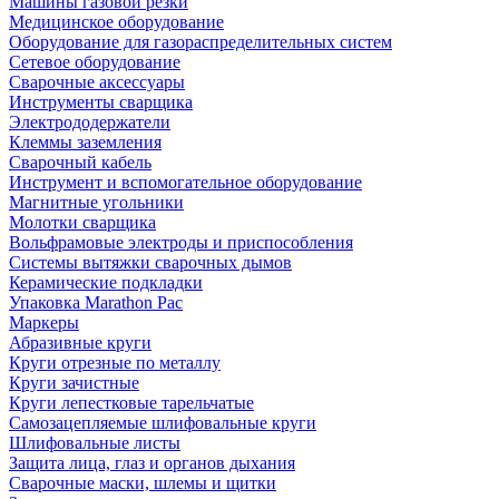
Машины газовой резки
Медицинское оборудование
Оборудование для газораспределительных систем
Сетевое оборудование
Сварочные аксессуары
Инструменты сварщика
Электрододержатели
Клеммы заземления
Сварочный кабель
Инструмент и вспомогательное оборудование
Магнитные угольники
Молотки сварщика
Вольфрамовые электроды и приспособления
Системы вытяжки сварочных дымов
Керамические подкладки
Упаковка Marathon Pac
Маркеры
Абразивные круги
Круги отрезные по металлу
Круги зачистные
Круги лепестковые тарельчатые
Самозацепляемые шлифовальные круги
Шлифовальные листы
Защита лица, глаз и органов дыхания
Сварочные маски, шлемы и щитки