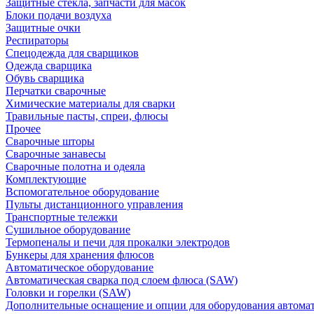
Защитные стекла, запчасти для масок
Блоки подачи воздуха
Защитные очки
Респираторы
Спецодежда для сварщиков
Одежда сварщика
Обувь сварщика
Перчатки сварочные
Химические материалы для сварки
Травильные пасты, спреи, флюсы
Прочее
Сварочные шторы
Сварочные занавесы
Сварочные полотна и одеяла
Комплектующие
Вспомогательное оборудование
Пульты дистанционного управления
Транспортные тележки
Сушильное оборудование
Термопеналы и печи для прокалки электродов
Бункеры для хранения флюсов
Автоматическое оборудование
Автоматическая сварка под слоем флюса (SAW)
Головки и горелки (SAW)
Дополнительные оснащение и опции для оборудования автома