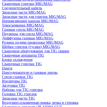
Сварочные горелки MIG/MAG
Соединительный кабель
Запасные части MIG/MAG
Запасные части для горелок MIG/MAG
Направляющие каналы MIG/MAG
Токосъемники MIG/MAG
Газовые сопла MIG/MAG
Пружины для сопла MIG/MAG
Диффузоры газовые MIG/MAG
Ролики подачи проволоки MIG/MAG
Шейки горелок (гусаки) MIG/MAG
Сварочное оборудование для TIG сварки
Сварочные аппараты TIG
Блоки охлаждения
Сварочные горелки TIG
Цанги
Цангодержатели и газовые линзы
Сопло газовое TIG
Изоляторы TIG
Заглушки TIG
Наборы для TIG горелки
Головки TIG горелок
Запасные части TIG
Воздушно-плазменная сварка, резка и строжка
Сварочные аппараты PLASMA CUT