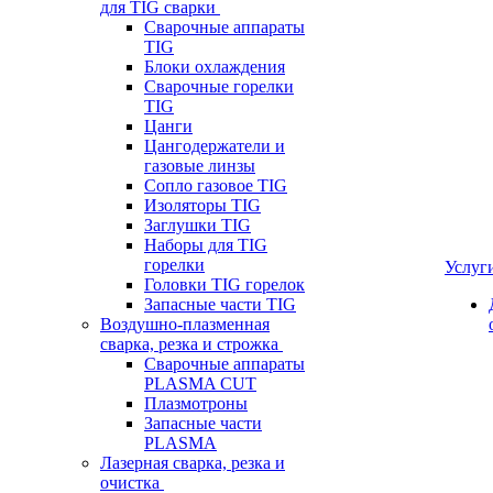
для TIG сварки
Сварочные аппараты
TIG
Блоки охлаждения
Сварочные горелки
TIG
Цанги
Цангодержатели и
газовые линзы
Сопло газовое TIG
Изоляторы TIG
Заглушки TIG
Наборы для TIG
горелки
Услуг
Головки TIG горелок
Запасные части TIG
Воздушно-плазменная
сварка, резка и строжка
Сварочные аппараты
PLASMA CUT
Плазмотроны
Запасные части
PLASMA
Лазерная сварка, резка и
очистка