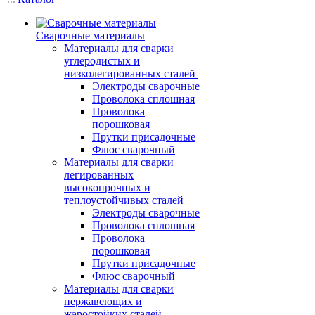
Сварочные материалы
Материалы для сварки
углеродистых и
низколегированных сталей
Электроды сварочные
Проволока сплошная
Проволока
порошковая
Прутки присадочные
Флюс сварочный
Материалы для сварки
легированных
высокопрочных и
теплоустойчивых сталей
Электроды сварочные
Проволока сплошная
Проволока
порошковая
Прутки присадочные
Флюс сварочный
Материалы для сварки
нержавеющих и
жаростойких сталей