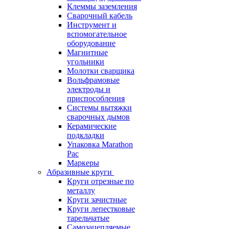
Клеммы заземления
Сварочный кабель
Инструмент и
вспомогательное
оборудование
Магнитные
угольники
Молотки сварщика
Вольфрамовые
электроды и
приспособления
Системы вытяжки
сварочных дымов
Керамические
подкладки
Упаковка Marathon
Pac
Маркеры
Абразивные круги
Круги отрезные по
металлу
Круги зачистные
Круги лепестковые
тарельчатые
Самозацепляемые