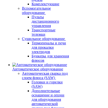
Комплектующие
Вспомогательное
оборудование
Пульты
дистанционного
управления
Транспортные
тележки
Сушильное оборудование
Термопеналы и печи
для прокалки
электродов
Бункеры для хранения
флюсов
Автоматическое оборудование
Автоматическая сварка под
слоем флюса (SAW)
Головки и горелки
(SAW)
Дополнительные
оснащение и опции
для оборудования
автоматической