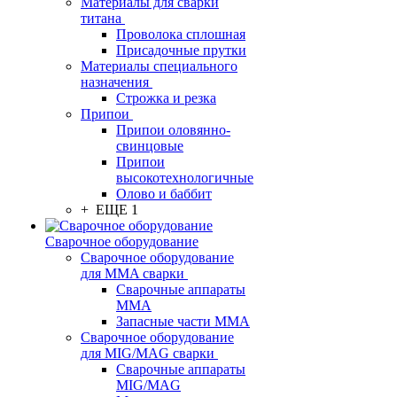
Материалы для сварки
титана
Проволока сплошная
Присадочные прутки
Материалы специального
назначения
Строжка и резка
Припои
Припои оловянно-
свинцовые
Припои
высокотехнологичные
Олово и баббит
+ ЕЩЕ 1
Сварочное оборудование
Сварочное оборудование
для MMA сварки
Сварочные аппараты
MMA
Запасные части MMA
Сварочное оборудование
для MIG/MAG сварки
Сварочные аппараты
MIG/MAG