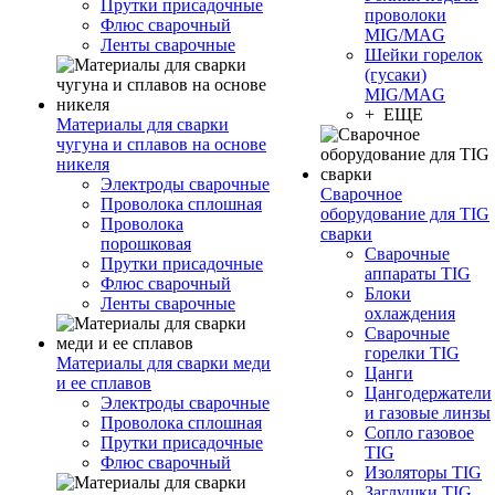
Прутки присадочные
проволоки
Флюс сварочный
MIG/MAG
Ленты сварочные
Шейки горелок
(гусаки)
MIG/MAG
+ ЕЩЕ
Материалы для сварки
чугуна и сплавов на основе
никеля
Электроды сварочные
Сварочное
Проволока сплошная
оборудование для TIG
Проволока
сварки
порошковая
Сварочные
Прутки присадочные
аппараты TIG
Флюс сварочный
Блоки
Ленты сварочные
охлаждения
Сварочные
горелки TIG
Материалы для сварки меди
Цанги
и ее сплавов
Цангодержатели
Электроды сварочные
и газовые линзы
Проволока сплошная
Сопло газовое
Прутки присадочные
TIG
Флюс сварочный
Изоляторы TIG
Заглушки TIG