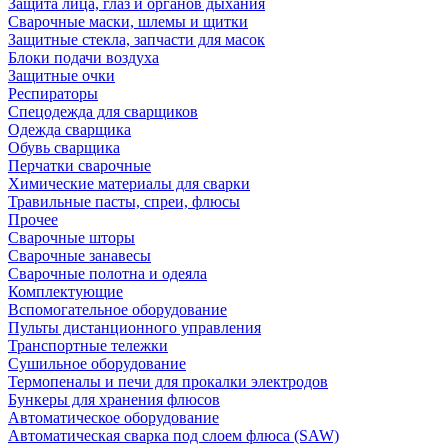
Защита лица, глаз и органов дыхания
Сварочные маски, шлемы и щитки
Защитные стекла, запчасти для масок
Блоки подачи воздуха
Защитные очки
Респираторы
Спецодежда для сварщиков
Одежда сварщика
Обувь сварщика
Перчатки сварочные
Химические материалы для сварки
Травильные пасты, спреи, флюсы
Прочее
Сварочные шторы
Сварочные занавесы
Сварочные полотна и одеяла
Комплектующие
Вспомогательное оборудование
Пульты дистанционного управления
Транспортные тележки
Сушильное оборудование
Термопеналы и печи для прокалки электродов
Бункеры для хранения флюсов
Автоматическое оборудование
Автоматическая сварка под слоем флюса (SAW)