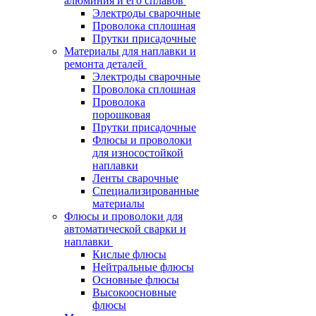
алюминия и его сплавов
Электроды сварочные
Проволока сплошная
Прутки присадочные
Материалы для наплавки и
ремонта деталей
Электроды сварочные
Проволока сплошная
Проволока
порошковая
Прутки присадочные
Флюсы и проволоки
для износостойкой
наплавки
Ленты сварочные
Специализированные
материалы
Флюсы и проволоки для
автоматической сварки и
наплавки
Кислые флюсы
Нейтральные флюсы
Основные флюсы
Высокоосновные
флюсы