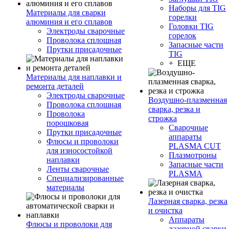
Наборы для TIG
Материалы для сварки
горелки
алюминия и его сплавов
Головки TIG
Электроды сварочные
горелок
Проволока сплошная
Запасные части
Прутки присадочные
TIG
+ ЕЩЕ
Материалы для наплавки и
ремонта деталей
Электроды сварочные
Воздушно-плазменная
Проволока сплошная
сварка, резка и
Проволока
строжка
порошковая
Сварочные
Прутки присадочные
аппараты
Флюсы и проволоки
PLASMA CUT
для износостойкой
Плазмотроны
наплавки
Запасные части
Ленты сварочные
PLASMA
Специализированные
материалы
Лазерная сварка, резка
и очистка
Аппараты
Флюсы и проволоки для
лазерной сварки