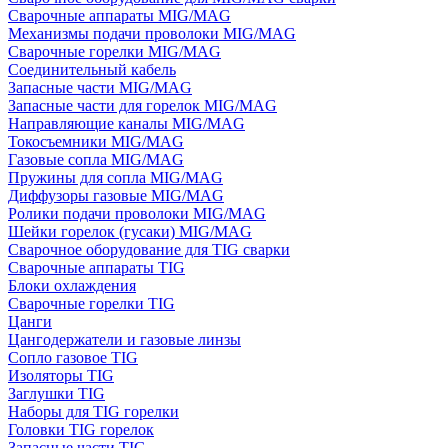
Сварочные аппараты MIG/MAG
Механизмы подачи проволоки MIG/MAG
Сварочные горелки MIG/MAG
Соединительный кабель
Запасные части MIG/MAG
Запасные части для горелок MIG/MAG
Направляющие каналы MIG/MAG
Токосъемники MIG/MAG
Газовые сопла MIG/MAG
Пружины для сопла MIG/MAG
Диффузоры газовые MIG/MAG
Ролики подачи проволоки MIG/MAG
Шейки горелок (гусаки) MIG/MAG
Сварочное оборудование для TIG сварки
Сварочные аппараты TIG
Блоки охлаждения
Сварочные горелки TIG
Цанги
Цангодержатели и газовые линзы
Сопло газовое TIG
Изоляторы TIG
Заглушки TIG
Наборы для TIG горелки
Головки TIG горелок
Запасные части TIG