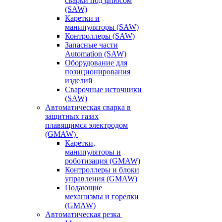
сварки под флюсом
(SAW)
Каретки и
манипуляторы (SAW)
Контроллеры (SAW)
Запасные части
Automation (SAW)
Оборудование для
позиционирования
изделий
Сварочные источники
(SAW)
Автоматическая сварка в
защитных газах
плавящимся электродом
(GMAW)
Каретки,
манипуляторы и
роботизация (GMAW)
Контроллеры и блоки
управления (GMAW)
Подающие
механизмы и горелки
(GMAW)
Автоматическая резка