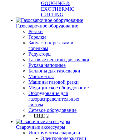
GOUGING &
EXOTHERMIC
CUTTING
Газосварочное оборудование
Резаки
Горелки
Запчасти к резакам и
горелкам
Редукторы
Газовые вентили для сварки
Рукава напорные
Баллоны для газосварки
Манометры
Машины газовой резки
Медицинское оборудование
Оборудование для
газораспределительных
систем
Сетевое оборудование
+ ЕЩЕ 2
Сварочные аксессуары
Инструменты сварщика
Электрододержатели