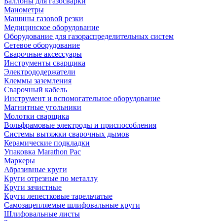
Баллоны для газосварки
Манометры
Машины газовой резки
Медицинское оборудование
Оборудование для газораспределительных систем
Сетевое оборудование
Сварочные аксессуары
Инструменты сварщика
Электрододержатели
Клеммы заземления
Сварочный кабель
Инструмент и вспомогательное оборудование
Магнитные угольники
Молотки сварщика
Вольфрамовые электроды и приспособления
Системы вытяжки сварочных дымов
Керамические подкладки
Упаковка Marathon Pac
Маркеры
Абразивные круги
Круги отрезные по металлу
Круги зачистные
Круги лепестковые тарельчатые
Самозацепляемые шлифовальные круги
Шлифовальные листы