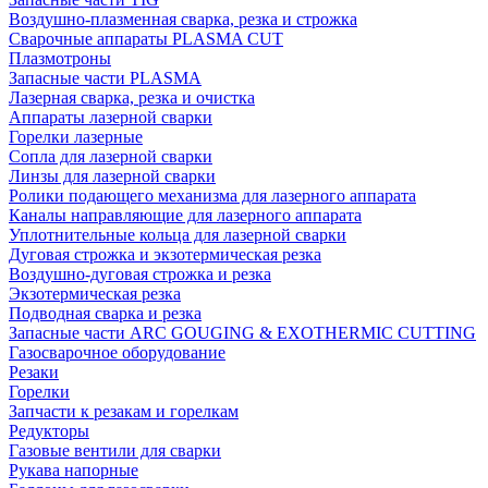
Воздушно-плазменная сварка, резка и строжка
Сварочные аппараты PLASMA CUT
Плазмотроны
Запасные части PLASMA
Лазерная сварка, резка и очистка
Аппараты лазерной сварки
Горелки лазерные
Сопла для лазерной сварки
Линзы для лазерной сварки
Ролики подающего механизма для лазерного аппарата
Каналы направляющие для лазерного аппарата
Уплотнительные кольца для лазерной сварки
Дуговая строжка и экзотермическая резка
Воздушно-дуговая строжка и резка
Экзотермическая резка
Подводная сварка и резка
Запасные части ARC GOUGING & EXOTHERMIC CUTTING
Газосварочное оборудование
Резаки
Горелки
Запчасти к резакам и горелкам
Редукторы
Газовые вентили для сварки
Рукава напорные