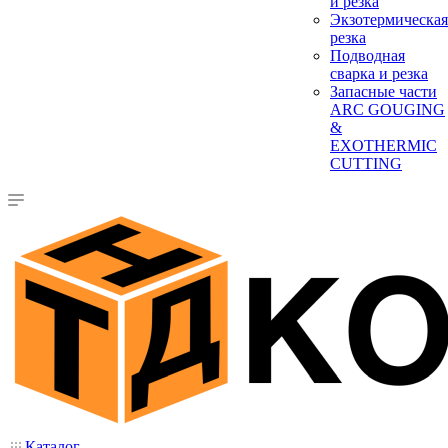
и резка
Экзотермическая
резка
Подводная
сварка и резка
Запасные части
ARC GOUGING
&
EXOTHERMIC
CUTTING
Каталог