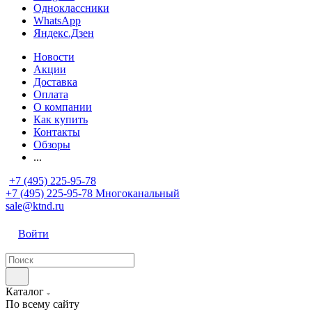
Одноклассники
WhatsApp
Яндекс.Дзен
Новости
Акции
Доставка
Оплата
О компании
Как купить
Контакты
Обзоры
...
+7 (495) 225-95-78
+7 (495) 225-95-78
Многоканальный
sale@ktnd.ru
Войти
Каталог
По всему сайту