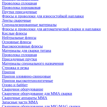
Проволока сплошная
Проволока порошковая
Прутки присадочные
Флюсы и проволоки для износостойкой наплавки
Ленты сварочные
Специализированные материалы
Флюсы и проволоки для автоматической сварки и наплавки
Кислые флюсы
Нейтральные флюсы
Основные флюсы
Высокоосновные флюсы
Материалы для сварки титана
Проволока сплошная
Присадочные прутки
Материалы специального назначения
Строжка и резка
Припои
Припои оловянно-свинцовые
Припои высокотехнологичные
Олово и баббит
Сварочное оборудование
Сварочное оборудование для MMA сварки
Сварочные аппараты MMA
Запасные части MMA
Сварочное оборудование для MIG/MAG сварки