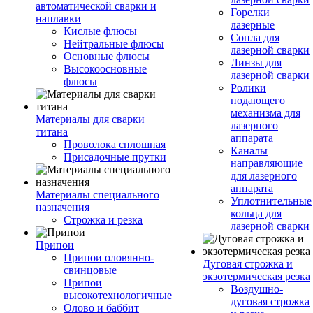
автоматической сварки и
Горелки
наплавки
лазерные
Кислые флюсы
Сопла для
Нейтральные флюсы
лазерной сварки
Основные флюсы
Линзы для
Высокоосновные
лазерной сварки
флюсы
Ролики
подающего
механизма для
Материалы для сварки
лазерного
титана
аппарата
Проволока сплошная
Каналы
Присадочные прутки
направляющие
для лазерного
аппарата
Материалы специального
Уплотнительные
назначения
кольца для
Строжка и резка
лазерной сварки
Припои
Припои оловянно-
Дуговая строжка и
свинцовые
экзотермическая резка
Припои
Воздушно-
высокотехнологичные
дуговая строжка
Олово и баббит