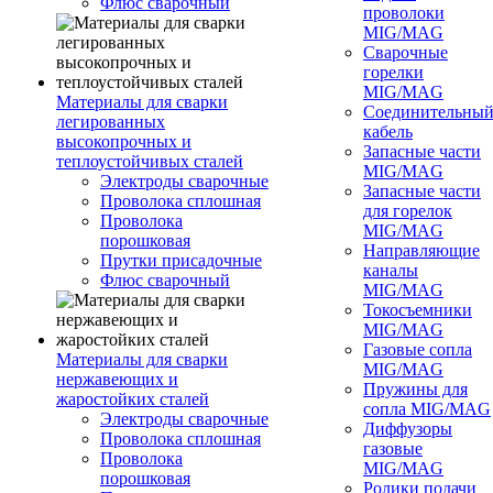
Флюс сварочный
проволоки
MIG/MAG
Сварочные
горелки
MIG/MAG
Материалы для сварки
Соединительны
легированных
кабель
высокопрочных и
Запасные части
теплоустойчивых сталей
MIG/MAG
Электроды сварочные
Запасные части
Проволока сплошная
для горелок
Проволока
MIG/MAG
порошковая
Направляющие
Прутки присадочные
каналы
Флюс сварочный
MIG/MAG
Токосъемники
MIG/MAG
Газовые сопла
Материалы для сварки
MIG/MAG
нержавеющих и
Пружины для
жаростойких сталей
сопла MIG/MAG
Электроды сварочные
Диффузоры
Проволока сплошная
газовые
Проволока
MIG/MAG
порошковая
Ролики подачи