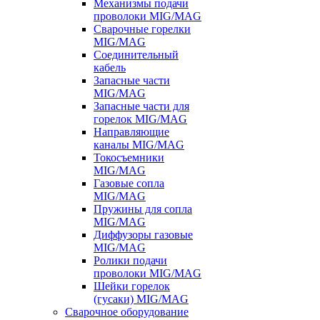
Механизмы подачи
проволоки MIG/MAG
Сварочные горелки
MIG/MAG
Соединительный
кабель
Запасные части
MIG/MAG
Запасные части для
горелок MIG/MAG
Направляющие
каналы MIG/MAG
Токосъемники
MIG/MAG
Газовые сопла
MIG/MAG
Пружины для сопла
MIG/MAG
Диффузоры газовые
MIG/MAG
Ролики подачи
проволоки MIG/MAG
Шейки горелок
(гусаки) MIG/MAG
Сварочное оборудование