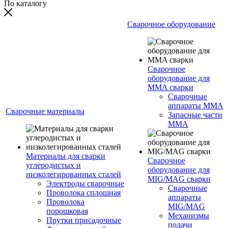
По каталогу
Сварочное оборудование
Сварочное
оборудование для
MMA сварки
Сварочные
аппараты MMA
Сварочные материалы
Запасные части
MMA
Материалы для сварки
Сварочное
углеродистых и
оборудование для
низколегированных сталей
MIG/MAG сварки
Электроды сварочные
Сварочные
Проволока сплошная
аппараты
Проволока
MIG/MAG
порошковая
Механизмы
Прутки присадочные
подачи