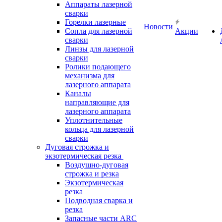
Аппараты лазерной
сварки
Горелки лазерные
Новости
Сопла для лазерной
Акции
сварки
Линзы для лазерной
сварки
Ролики подающего
механизма для
лазерного аппарата
Каналы
направляющие для
лазерного аппарата
Уплотнительные
кольца для лазерной
сварки
Дуговая строжка и
экзотермическая резка
Воздушно-дуговая
строжка и резка
Экзотермическая
резка
Подводная сварка и
резка
Запасные части ARC