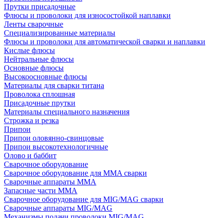
Прутки присадочные
Флюсы и проволоки для износостойкой наплавки
Ленты сварочные
Специализированные материалы
Флюсы и проволоки для автоматической сварки и наплавки
Кислые флюсы
Нейтральные флюсы
Основные флюсы
Высокоосновные флюсы
Материалы для сварки титана
Проволока сплошная
Присадочные прутки
Материалы специального назначения
Строжка и резка
Припои
Припои оловянно-свинцовые
Припои высокотехнологичные
Олово и баббит
Сварочное оборудование
Сварочное оборудование для MMA сварки
Сварочные аппараты MMA
Запасные части MMA
Сварочное оборудование для MIG/MAG сварки
Сварочные аппараты MIG/MAG
Механизмы подачи проволоки MIG/MAG