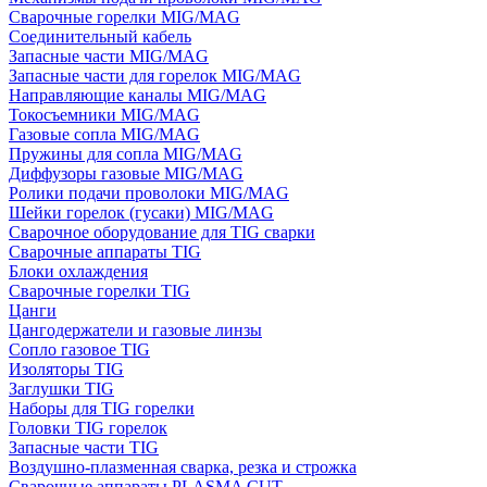
Сварочные горелки MIG/MAG
Соединительный кабель
Запасные части MIG/MAG
Запасные части для горелок MIG/MAG
Направляющие каналы MIG/MAG
Токосъемники MIG/MAG
Газовые сопла MIG/MAG
Пружины для сопла MIG/MAG
Диффузоры газовые MIG/MAG
Ролики подачи проволоки MIG/MAG
Шейки горелок (гусаки) MIG/MAG
Сварочное оборудование для TIG сварки
Сварочные аппараты TIG
Блоки охлаждения
Сварочные горелки TIG
Цанги
Цангодержатели и газовые линзы
Сопло газовое TIG
Изоляторы TIG
Заглушки TIG
Наборы для TIG горелки
Головки TIG горелок
Запасные части TIG
Воздушно-плазменная сварка, резка и строжка
Сварочные аппараты PLASMA CUT