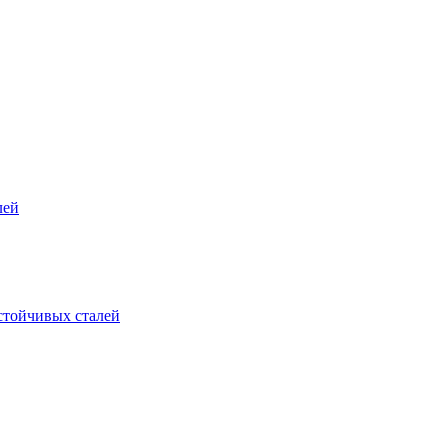
лей
стойчивых сталей