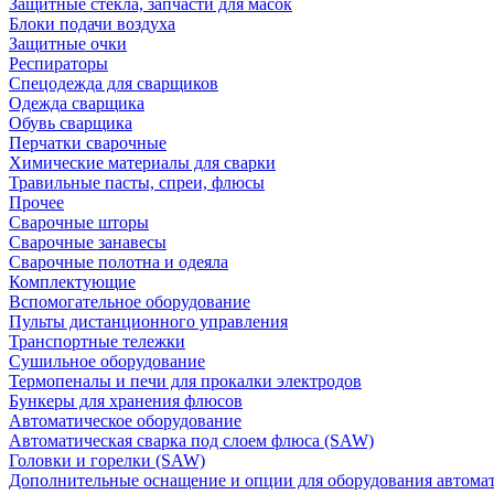
Защитные стекла, запчасти для масок
Блоки подачи воздуха
Защитные очки
Респираторы
Спецодежда для сварщиков
Одежда сварщика
Обувь сварщика
Перчатки сварочные
Химические материалы для сварки
Травильные пасты, спреи, флюсы
Прочее
Сварочные шторы
Сварочные занавесы
Сварочные полотна и одеяла
Комплектующие
Вспомогательное оборудование
Пульты дистанционного управления
Транспортные тележки
Сушильное оборудование
Термопеналы и печи для прокалки электродов
Бункеры для хранения флюсов
Автоматическое оборудование
Автоматическая сварка под слоем флюса (SAW)
Головки и горелки (SAW)
Дополнительные оснащение и опции для оборудования автома