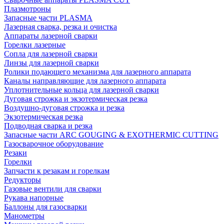
Плазмотроны
Запасные части PLASMA
Лазерная сварка, резка и очистка
Аппараты лазерной сварки
Горелки лазерные
Сопла для лазерной сварки
Линзы для лазерной сварки
Ролики подающего механизма для лазерного аппарата
Каналы направляющие для лазерного аппарата
Уплотнительные кольца для лазерной сварки
Дуговая строжка и экзотермическая резка
Воздушно-дуговая строжка и резка
Экзотермическая резка
Подводная сварка и резка
Запасные части ARC GOUGING & EXOTHERMIC CUTTING
Газосварочное оборудование
Резаки
Горелки
Запчасти к резакам и горелкам
Редукторы
Газовые вентили для сварки
Рукава напорные
Баллоны для газосварки
Манометры