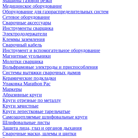
Машины газовой резки
Медицинское оборудование
Оборудование для газораспределительных систем
Сетевое оборудование
Сварочные аксессуары
Инструменты сварщика
Электрододержатели
Клеммы заземления
Сварочный кабель
Инструмент и вспомогательное оборудование
Магнитные угольники
Молотки сварщика
Вольфрамовые электроды и приспособления
Системы вытяжки сварочных дымов
Керамические подкладки
Упаковка Marathon Pac
Маркеры
Абразивные круги
Круги отрезные по металлу
Круги зачистные
Круги лепестковые тарельчатые
Самозацепляемые шлифовальные круги
Шлифовальные листы
Защита лица, глаз и органов дыхания
Сварочные маски, шлемы и щитки