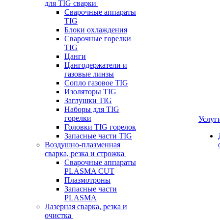
для TIG сварки
Сварочные аппараты
TIG
Блоки охлаждения
Сварочные горелки
TIG
Цанги
Цангодержатели и
газовые линзы
Сопло газовое TIG
Изоляторы TIG
Заглушки TIG
Наборы для TIG
горелки
Услуг
Головки TIG горелок
Запасные части TIG
Воздушно-плазменная
сварка, резка и строжка
Сварочные аппараты
PLASMA CUT
Плазмотроны
Запасные части
PLASMA
Лазерная сварка, резка и
очистка