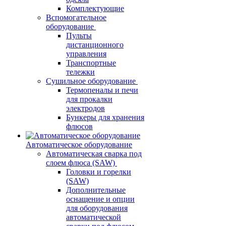
Комплектующие
Вспомогательное
оборудование
Пульты
дистанционного
управления
Транспортные
тележки
Сушильное оборудование
Термопеналы и печи
для прокалки
электродов
Бункеры для хранения
флюсов
Автоматическое оборудование
Автоматическая сварка под
слоем флюса (SAW)
Головки и горелки
(SAW)
Дополнительные
оснащение и опции
для оборудования
автоматической