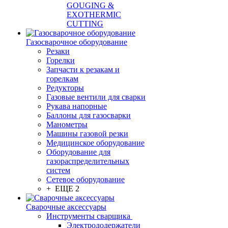
GOUGING &
EXOTHERMIC
CUTTING
Газосварочное оборудование
Резаки
Горелки
Запчасти к резакам и
горелкам
Редукторы
Газовые вентили для сварки
Рукава напорные
Баллоны для газосварки
Манометры
Машины газовой резки
Медицинское оборудование
Оборудование для
газораспределительных
систем
Сетевое оборудование
+ ЕЩЕ 2
Сварочные аксессуары
Инструменты сварщика
Электрододержатели