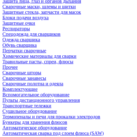
Защита лица, глаз и органов дыхания
Сварочные маски, шлемы и щитки
Защитные стекла, запчасти для масок
Блоки подачи воздуха
Защитные очки
Респираторы
Спецодежда для сварщиков
Одежда сварщика
Обувь сварщика
Перчатки сварочные
Химические материалы для сварки
Травильные пасты, спреи, флюсы
Прочее
Сварочные шторы
Сварочные занавесы
Сварочные полотна и одеяла
Комплектующие
Вспомогательное оборудование
Пульты дистанционного управления
Транспортные тележки
Сушильное оборудование
Термопеналы и печи для прокалки электродов
Бункеры для хранения флюсов
Автоматическое оборудование
Автоматическая сварка под слоем флюса (SAW)