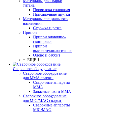
Материалы для сварки
титана
Проволока сплошная
Присадочные прутки
Материалы специального
назначения
Строжка и резка
Припои
Припои оловянно-
свинцовые
Припои
высокотехнологичные
Олово и баббит
+ ЕЩЕ 1
Сварочное оборудование
Сварочное оборудование
для MMA сварки
Сварочные аппараты
MMA
Запасные части MMA
Сварочное оборудование
для MIG/MAG сварки
Сварочные аппараты
MIG/MAG