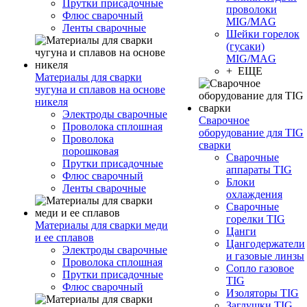
Прутки присадочные
проволоки
Флюс сварочный
MIG/MAG
Ленты сварочные
Шейки горелок
(гусаки)
MIG/MAG
+ ЕЩЕ
Материалы для сварки
чугуна и сплавов на основе
никеля
Электроды сварочные
Сварочное
Проволока сплошная
оборудование для TIG
Проволока
сварки
порошковая
Сварочные
Прутки присадочные
аппараты TIG
Флюс сварочный
Блоки
Ленты сварочные
охлаждения
Сварочные
горелки TIG
Материалы для сварки меди
Цанги
и ее сплавов
Цангодержатели
Электроды сварочные
и газовые линзы
Проволока сплошная
Сопло газовое
Прутки присадочные
TIG
Флюс сварочный
Изоляторы TIG
Заглушки TIG