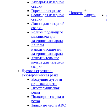
Аппараты лазерной
сварки
Горелки лазерные
Новости
Сопла для лазерной
Акции
сварки
Линзы для лазерной
сварки
Ролики подающего
механизма для
лазерного аппарата
Каналы
направляющие для
лазерного аппарата
Уплотнительные
кольца для лазерной
сварки
Дуговая строжка и
экзотермическая резка
Воздушно-дуговая
строжка и резка
Экзотермическая
резка
Подводная сварка и
резка
Запасные части ARC