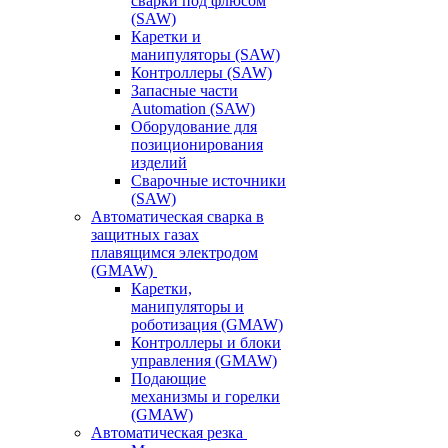
сварки под флюсом
(SAW)
Каретки и
манипуляторы (SAW)
Контроллеры (SAW)
Запасные части
Automation (SAW)
Оборудование для
позиционирования
изделий
Сварочные источники
(SAW)
Автоматическая сварка в
защитных газах
плавящимся электродом
(GMAW)
Каретки,
манипуляторы и
роботизация (GMAW)
Контроллеры и блоки
управления (GMAW)
Подающие
механизмы и горелки
(GMAW)
Автоматическая резка