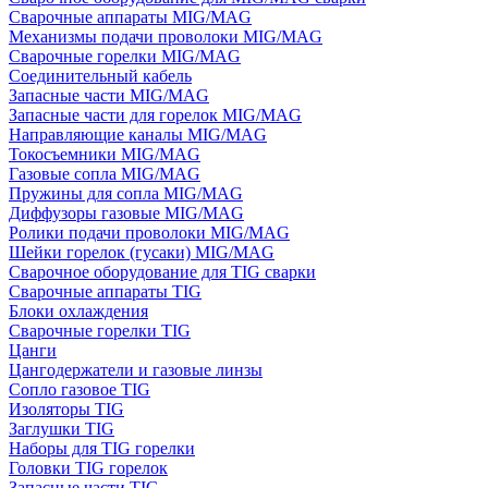
Сварочные аппараты MIG/MAG
Механизмы подачи проволоки MIG/MAG
Сварочные горелки MIG/MAG
Соединительный кабель
Запасные части MIG/MAG
Запасные части для горелок MIG/MAG
Направляющие каналы MIG/MAG
Токосъемники MIG/MAG
Газовые сопла MIG/MAG
Пружины для сопла MIG/MAG
Диффузоры газовые MIG/MAG
Ролики подачи проволоки MIG/MAG
Шейки горелок (гусаки) MIG/MAG
Сварочное оборудование для TIG сварки
Сварочные аппараты TIG
Блоки охлаждения
Сварочные горелки TIG
Цанги
Цангодержатели и газовые линзы
Сопло газовое TIG
Изоляторы TIG
Заглушки TIG
Наборы для TIG горелки
Головки TIG горелок
Запасные части TIG