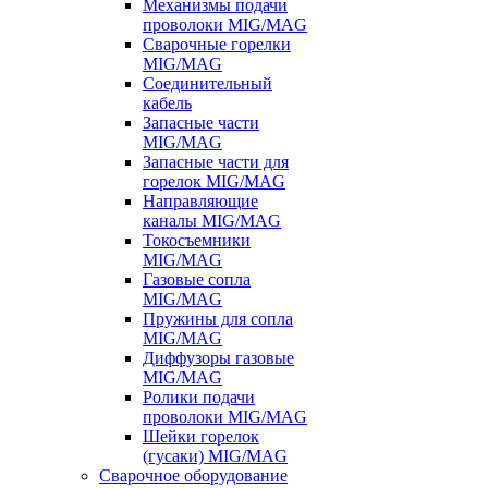
Механизмы подачи
проволоки MIG/MAG
Сварочные горелки
MIG/MAG
Соединительный
кабель
Запасные части
MIG/MAG
Запасные части для
горелок MIG/MAG
Направляющие
каналы MIG/MAG
Токосъемники
MIG/MAG
Газовые сопла
MIG/MAG
Пружины для сопла
MIG/MAG
Диффузоры газовые
MIG/MAG
Ролики подачи
проволоки MIG/MAG
Шейки горелок
(гусаки) MIG/MAG
Сварочное оборудование