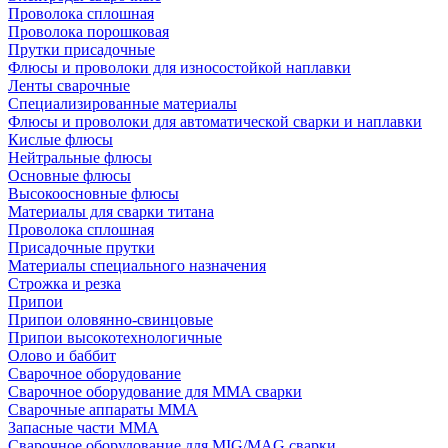
Проволока сплошная
Проволока порошковая
Прутки присадочные
Флюсы и проволоки для износостойкой наплавки
Ленты сварочные
Специализированные материалы
Флюсы и проволоки для автоматической сварки и наплавки
Кислые флюсы
Нейтральные флюсы
Основные флюсы
Высокоосновные флюсы
Материалы для сварки титана
Проволока сплошная
Присадочные прутки
Материалы специального назначения
Строжка и резка
Припои
Припои оловянно-свинцовые
Припои высокотехнологичные
Олово и баббит
Сварочное оборудование
Сварочное оборудование для MMA сварки
Сварочные аппараты MMA
Запасные части MMA
Сварочное оборудование для MIG/MAG сварки