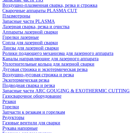
Воздушно-плазменная сварка, резка и строжка
Сварочные аппараты PLASMA CUT
Плазмотроны
Запасные части PLASMA
Лазерная сварка, резка и очистка
Аппараты лазерной сварки
Горелки лазерные
Сопла для лазерной сварки
Линзы для лазерной сварки
Ролики подающего механизма для лазерного аппарата
Каналы направляющие для лазерного аппарата
Уплотнительные кольца для лазерной сварки
Дуговая строжка и экзотермическая резка
Воздушно-дуговая строжка и резка
Экзотермическая резка
Подводная сварка и резка
Запасные части ARC GOUGING & EXOTHERMIC CUTTING
Газосварочное оборудование
Резаки
Горелки
Запчасти к резакам и горелкам
Редукторы
Газовые вентили для сварки
Рукава напорные