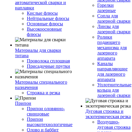
автоматической сварки и
Горелки
наплавки
лазерные
Кислые флюсы
Сопла для
Нейтральные флюсы
лазерной сварки
Основные флюсы
Линзы для
Высокоосновные
лазерной сварки
флюсы
Ролики
подающего
механизма для
Материалы для сварки
лазерного
титана
аппарата
Проволока сплошная
Каналы
Присадочные прутки
направляющие
для лазерного
аппарата
Материалы специального
Уплотнительные
назначения
кольца для
Строжка и резка
лазерной сварки
Припои
Припои оловянно-
Дуговая строжка и
свинцовые
экзотермическая резка
Припои
Воздушно-
высокотехнологичные
дуговая строжка
Олово и баббит