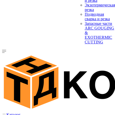
и резка
Экзотермическая
резка
Подводная
сварка и резка
Запасные части
ARC GOUGING
&
EXOTHERMIC
CUTTING
Каталог