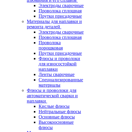
алюминия и его сплавов
Электроды сварочные
Проволока сплошная
Прутки присадочные
Материалы для наплавки и
ремонта деталей
Электроды сварочные
Проволока сплошная
Проволока
порошковая
Прутки присадочные
Флюсы и проволоки
для износостойкой
наплавки
Ленты сварочные
Специализированные
материалы
Флюсы и проволоки для
автоматической сварки и
наплавки
Кислые флюсы
Нейтральные флюсы
Основные флюсы
Высокоосновные
флюсы