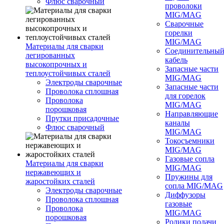
Флюс сварочный
проволоки
MIG/MAG
Сварочные
горелки
MIG/MAG
Материалы для сварки
Соединительны
легированных
кабель
высокопрочных и
Запасные части
теплоустойчивых сталей
MIG/MAG
Электроды сварочные
Запасные части
Проволока сплошная
для горелок
Проволока
MIG/MAG
порошковая
Направляющие
Прутки присадочные
каналы
Флюс сварочный
MIG/MAG
Токосъемники
MIG/MAG
Газовые сопла
Материалы для сварки
MIG/MAG
нержавеющих и
Пружины для
жаростойких сталей
сопла MIG/MAG
Электроды сварочные
Диффузоры
Проволока сплошная
газовые
Проволока
MIG/MAG
порошковая
Ролики подачи