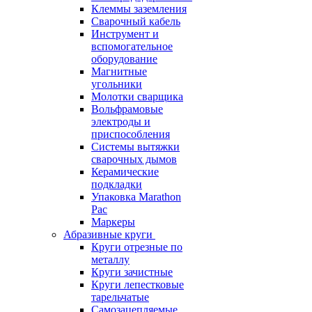
Клеммы заземления
Сварочный кабель
Инструмент и
вспомогательное
оборудование
Магнитные
угольники
Молотки сварщика
Вольфрамовые
электроды и
приспособления
Системы вытяжки
сварочных дымов
Керамические
подкладки
Упаковка Marathon
Pac
Маркеры
Абразивные круги
Круги отрезные по
металлу
Круги зачистные
Круги лепестковые
тарельчатые
Самозацепляемые