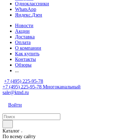
Одноклассники
WhatsApp
Яндекс.Дзен
Новости
Акции
Доставка
Оплата
О компании
Как купить
Контакты
Обзоры
...
+7 (495) 225-95-78
+7 (495) 225-95-78
Многоканальный
sale@ktnd.ru
Войти
Каталог
По всему сайту