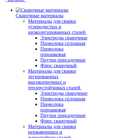
Сварочные материалы
Материалы для сварки
углеродистых и
низколегированных сталей
Электроды сварочные
Проволока сплошная
Проволока
порошковая
Прутки присадочные
Флюс сварочный
Материалы для сварки
легированных
высокопрочных и
теплоустойчивых сталей
Электроды сварочные
Проволока сплошная
Проволока
порошковая
Прутки присадочные
Флюс сварочный
Материалы для сварки
нержавеющих и
жаростойких сталей