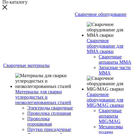
По каталогу
Сварочное оборудование
Сварочное
оборудование для
MMA сварки
Сварочные
аппараты MMA
Сварочные материалы
Запасные части
MMA
Материалы для сварки
Сварочное
углеродистых и
оборудование для
низколегированных сталей
MIG/MAG сварки
Электроды сварочные
Сварочные
Проволока сплошная
аппараты
Проволока
MIG/MAG
порошковая
Механизмы
Прутки присадочные
подачи