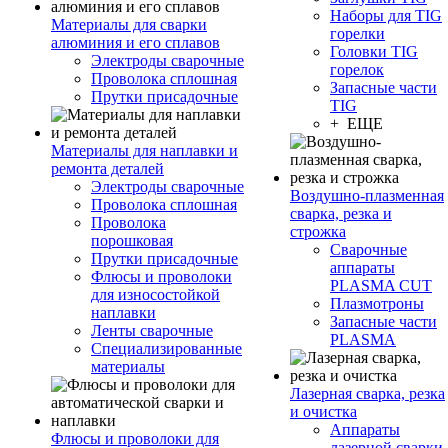
Наборы для TIG
Материалы для сварки
горелки
алюминия и его сплавов
Головки TIG
Электроды сварочные
горелок
Проволока сплошная
Запасные части
Прутки присадочные
TIG
+ ЕЩЕ
Материалы для наплавки и
ремонта деталей
Электроды сварочные
Воздушно-плазменная
Проволока сплошная
сварка, резка и
Проволока
строжка
порошковая
Сварочные
Прутки присадочные
аппараты
Флюсы и проволоки
PLASMA CUT
для износостойкой
Плазмотроны
наплавки
Запасные части
Ленты сварочные
PLASMA
Специализированные
материалы
Лазерная сварка, резка
и очистка
Аппараты
Флюсы и проволоки для
лазерной сварки