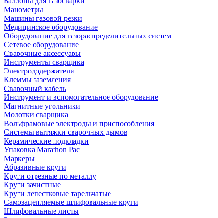
Баллоны для газосварки
Манометры
Машины газовой резки
Медицинское оборудование
Оборудование для газораспределительных систем
Сетевое оборудование
Сварочные аксессуары
Инструменты сварщика
Электрододержатели
Клеммы заземления
Сварочный кабель
Инструмент и вспомогательное оборудование
Магнитные угольники
Молотки сварщика
Вольфрамовые электроды и приспособления
Системы вытяжки сварочных дымов
Керамические подкладки
Упаковка Marathon Pac
Маркеры
Абразивные круги
Круги отрезные по металлу
Круги зачистные
Круги лепестковые тарельчатые
Самозацепляемые шлифовальные круги
Шлифовальные листы