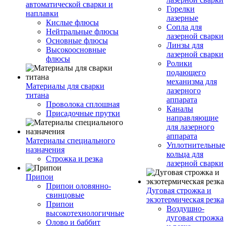
автоматической сварки и
Горелки
наплавки
лазерные
Кислые флюсы
Сопла для
Нейтральные флюсы
лазерной сварки
Основные флюсы
Линзы для
Высокоосновные
лазерной сварки
флюсы
Ролики
подающего
механизма для
Материалы для сварки
лазерного
титана
аппарата
Проволока сплошная
Каналы
Присадочные прутки
направляющие
для лазерного
аппарата
Материалы специального
Уплотнительные
назначения
кольца для
Строжка и резка
лазерной сварки
Припои
Припои оловянно-
Дуговая строжка и
свинцовые
экзотермическая резка
Припои
Воздушно-
высокотехнологичные
дуговая строжка
Олово и баббит