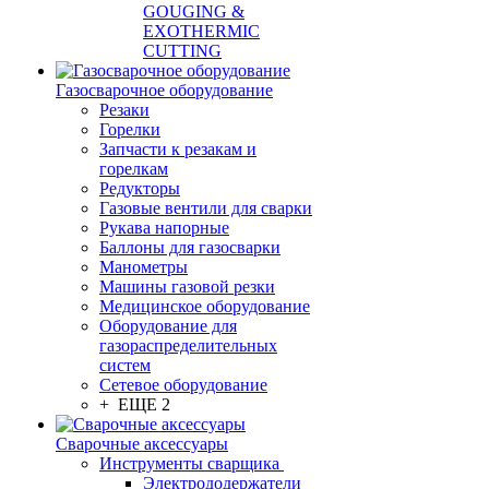
GOUGING &
EXOTHERMIC
CUTTING
Газосварочное оборудование
Резаки
Горелки
Запчасти к резакам и
горелкам
Редукторы
Газовые вентили для сварки
Рукава напорные
Баллоны для газосварки
Манометры
Машины газовой резки
Медицинское оборудование
Оборудование для
газораспределительных
систем
Сетевое оборудование
+ ЕЩЕ 2
Сварочные аксессуары
Инструменты сварщика
Электрододержатели