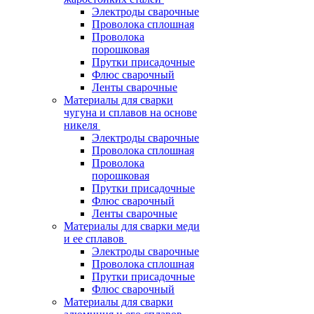
Электроды сварочные
Проволока сплошная
Проволока
порошковая
Прутки присадочные
Флюс сварочный
Ленты сварочные
Материалы для сварки
чугуна и сплавов на основе
никеля
Электроды сварочные
Проволока сплошная
Проволока
порошковая
Прутки присадочные
Флюс сварочный
Ленты сварочные
Материалы для сварки меди
и ее сплавов
Электроды сварочные
Проволока сплошная
Прутки присадочные
Флюс сварочный
Материалы для сварки