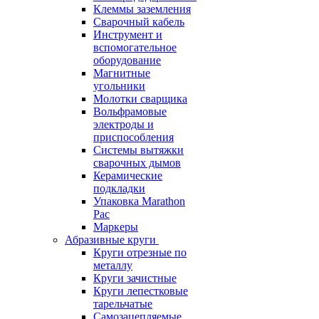
Клеммы заземления
Сварочный кабель
Инструмент и
вспомогательное
оборудование
Магнитные
угольники
Молотки сварщика
Вольфрамовые
электроды и
приспособления
Системы вытяжки
сварочных дымов
Керамические
подкладки
Упаковка Marathon
Pac
Маркеры
Абразивные круги
Круги отрезные по
металлу
Круги зачистные
Круги лепестковые
тарельчатые
Самозацепляемые