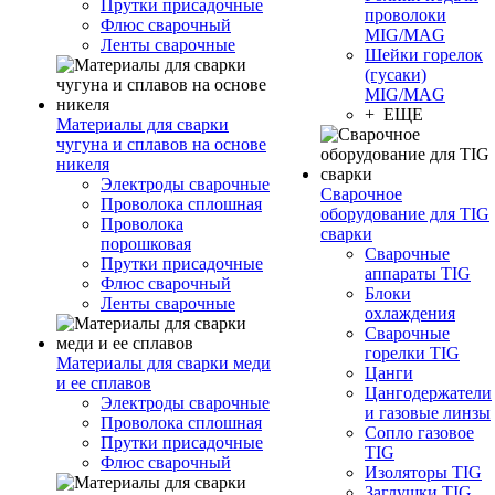
Прутки присадочные
проволоки
Флюс сварочный
MIG/MAG
Ленты сварочные
Шейки горелок
(гусаки)
MIG/MAG
+ ЕЩЕ
Материалы для сварки
чугуна и сплавов на основе
никеля
Электроды сварочные
Сварочное
Проволока сплошная
оборудование для TIG
Проволока
сварки
порошковая
Сварочные
Прутки присадочные
аппараты TIG
Флюс сварочный
Блоки
Ленты сварочные
охлаждения
Сварочные
горелки TIG
Материалы для сварки меди
Цанги
и ее сплавов
Цангодержатели
Электроды сварочные
и газовые линзы
Проволока сплошная
Сопло газовое
Прутки присадочные
TIG
Флюс сварочный
Изоляторы TIG
Заглушки TIG