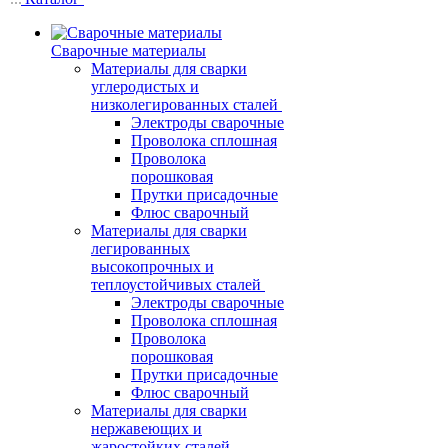
Сварочные материалы
Материалы для сварки
углеродистых и
низколегированных сталей
Электроды сварочные
Проволока сплошная
Проволока
порошковая
Прутки присадочные
Флюс сварочный
Материалы для сварки
легированных
высокопрочных и
теплоустойчивых сталей
Электроды сварочные
Проволока сплошная
Проволока
порошковая
Прутки присадочные
Флюс сварочный
Материалы для сварки
нержавеющих и
жаростойких сталей