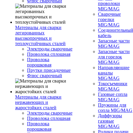
Флюс сварочный
проволоки
MIG/MAG
Сварочные
горелки
MIG/MAG
Материалы для сварки
Соединительны
легированных
кабель
высокопрочных и
Запасные части
теплоустойчивых сталей
MIG/MAG
Электроды сварочные
Запасные части
Проволока сплошная
для горелок
Проволока
MIG/MAG
порошковая
Направляющие
Прутки присадочные
каналы
Флюс сварочный
MIG/MAG
Токосъемники
MIG/MAG
Газовые сопла
Материалы для сварки
MIG/MAG
нержавеющих и
Пружины для
жаростойких сталей
сопла MIG/MAG
Электроды сварочные
Диффузоры
Проволока сплошная
газовые
Проволока
MIG/MAG
порошковая
Ролики подачи