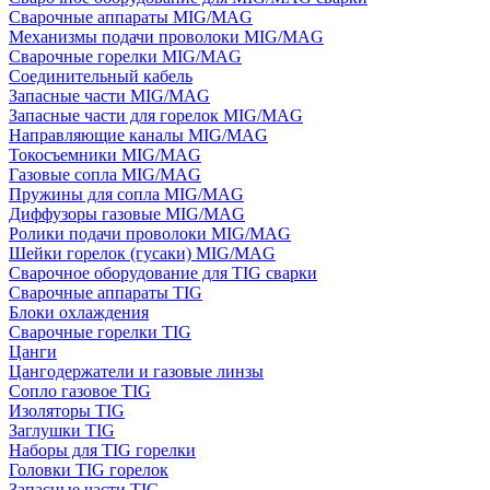
Сварочные аппараты MIG/MAG
Механизмы подачи проволоки MIG/MAG
Сварочные горелки MIG/MAG
Соединительный кабель
Запасные части MIG/MAG
Запасные части для горелок MIG/MAG
Направляющие каналы MIG/MAG
Токосъемники MIG/MAG
Газовые сопла MIG/MAG
Пружины для сопла MIG/MAG
Диффузоры газовые MIG/MAG
Ролики подачи проволоки MIG/MAG
Шейки горелок (гусаки) MIG/MAG
Сварочное оборудование для TIG сварки
Сварочные аппараты TIG
Блоки охлаждения
Сварочные горелки TIG
Цанги
Цангодержатели и газовые линзы
Сопло газовое TIG
Изоляторы TIG
Заглушки TIG
Наборы для TIG горелки
Головки TIG горелок
Запасные части TIG