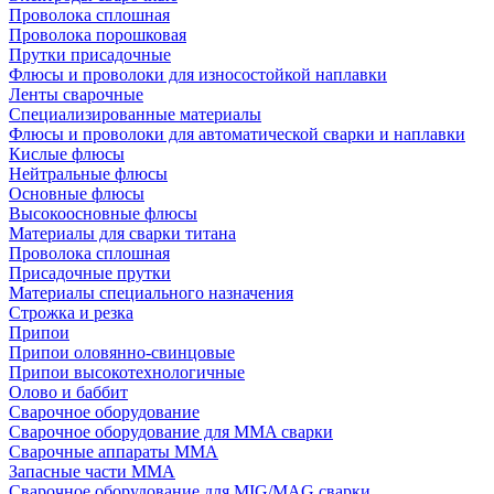
Проволока сплошная
Проволока порошковая
Прутки присадочные
Флюсы и проволоки для износостойкой наплавки
Ленты сварочные
Специализированные материалы
Флюсы и проволоки для автоматической сварки и наплавки
Кислые флюсы
Нейтральные флюсы
Основные флюсы
Высокоосновные флюсы
Материалы для сварки титана
Проволока сплошная
Присадочные прутки
Материалы специального назначения
Строжка и резка
Припои
Припои оловянно-свинцовые
Припои высокотехнологичные
Олово и баббит
Сварочное оборудование
Сварочное оборудование для MMA сварки
Сварочные аппараты MMA
Запасные части MMA
Сварочное оборудование для MIG/MAG сварки