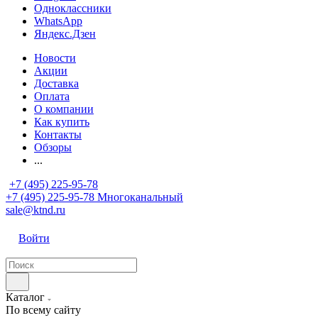
Одноклассники
WhatsApp
Яндекс.Дзен
Новости
Акции
Доставка
Оплата
О компании
Как купить
Контакты
Обзоры
...
+7 (495) 225-95-78
+7 (495) 225-95-78
Многоканальный
sale@ktnd.ru
Войти
Каталог
По всему сайту