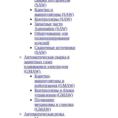
сварки под флюсом
(SAW)
Каретки и
манипуляторы (SAW)
Контроллеры (SAW)
Запасные части
Automation (SAW)
Оборудование для
позиционирования
изделий
Сварочные источники
(SAW)
Автоматическая сварка в
защитных газах
плавящимся электродом
(GMAW)
Каретки,
манипуляторы и
роботизация (GMAW)
Контроллеры и блоки
управления (GMAW)
Подающие
механизмы и горелки
(GMAW)
Автоматическая резка