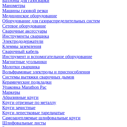
Баллоны для газосварки
Манометры
Машины газовой резки
Медицинское оборудование
Оборудование для газораспределительных систем
Сетевое оборудование
Сварочные аксессуары
Инструменты сварщика
Электрододержатели
Клеммы заземления
Сварочный кабель
Инструмент и вспомогательное оборудование
Магнитные угольники
Молотки сварщика
Вольфрамовые электроды и приспособления
Системы вытяжки сварочных дымов
Керамические подкладки
Упаковка Marathon Pac
Маркеры
Абразивные круги
Круги отрезные по металлу
Круги зачистные
Круги лепестковые тарельчатые
Самозацепляемые шлифовальные круги
Шлифовальные листы