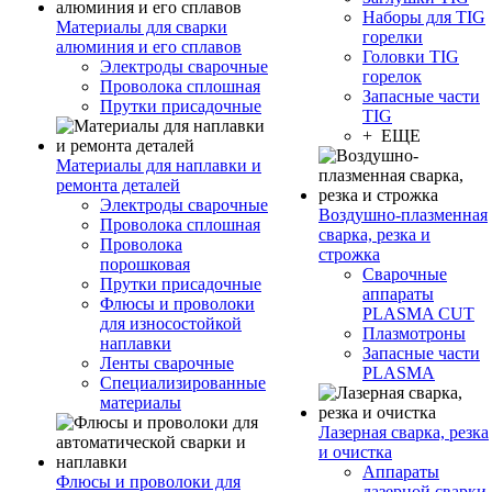
Наборы для TIG
Материалы для сварки
горелки
алюминия и его сплавов
Головки TIG
Электроды сварочные
горелок
Проволока сплошная
Запасные части
Прутки присадочные
TIG
+ ЕЩЕ
Материалы для наплавки и
ремонта деталей
Электроды сварочные
Воздушно-плазменная
Проволока сплошная
сварка, резка и
Проволока
строжка
порошковая
Сварочные
Прутки присадочные
аппараты
Флюсы и проволоки
PLASMA CUT
для износостойкой
Плазмотроны
наплавки
Запасные части
Ленты сварочные
PLASMA
Специализированные
материалы
Лазерная сварка, резка
и очистка
Аппараты
Флюсы и проволоки для
лазерной сварки