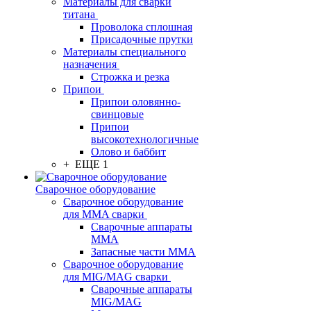
Материалы для сварки
титана
Проволока сплошная
Присадочные прутки
Материалы специального
назначения
Строжка и резка
Припои
Припои оловянно-
свинцовые
Припои
высокотехнологичные
Олово и баббит
+ ЕЩЕ 1
Сварочное оборудование
Сварочное оборудование
для MMA сварки
Сварочные аппараты
MMA
Запасные части MMA
Сварочное оборудование
для MIG/MAG сварки
Сварочные аппараты
MIG/MAG