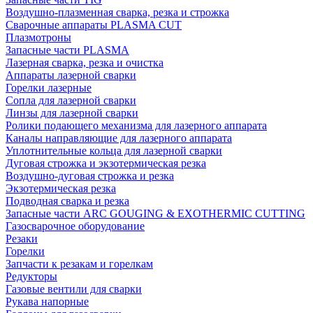
Воздушно-плазменная сварка, резка и строжка
Сварочные аппараты PLASMA CUT
Плазмотроны
Запасные части PLASMA
Лазерная сварка, резка и очистка
Аппараты лазерной сварки
Горелки лазерные
Сопла для лазерной сварки
Линзы для лазерной сварки
Ролики подающего механизма для лазерного аппарата
Каналы направляющие для лазерного аппарата
Уплотнительные кольца для лазерной сварки
Дуговая строжка и экзотермическая резка
Воздушно-дуговая строжка и резка
Экзотермическая резка
Подводная сварка и резка
Запасные части ARC GOUGING & EXOTHERMIC CUTTING
Газосварочное оборудование
Резаки
Горелки
Запчасти к резакам и горелкам
Редукторы
Газовые вентили для сварки
Рукава напорные