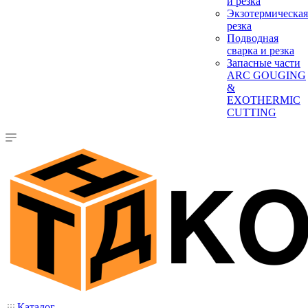
и резка
Экзотермическая
резка
Подводная
сварка и резка
Запасные части
ARC GOUGING
&
EXOTHERMIC
CUTTING
Каталог