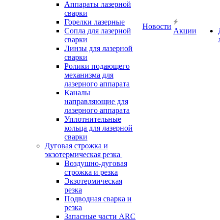
Аппараты лазерной
сварки
Горелки лазерные
Новости
Сопла для лазерной
Акции
сварки
Линзы для лазерной
сварки
Ролики подающего
механизма для
лазерного аппарата
Каналы
направляющие для
лазерного аппарата
Уплотнительные
кольца для лазерной
сварки
Дуговая строжка и
экзотермическая резка
Воздушно-дуговая
строжка и резка
Экзотермическая
резка
Подводная сварка и
резка
Запасные части ARC