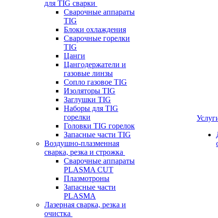
для TIG сварки
Сварочные аппараты
TIG
Блоки охлаждения
Сварочные горелки
TIG
Цанги
Цангодержатели и
газовые линзы
Сопло газовое TIG
Изоляторы TIG
Заглушки TIG
Наборы для TIG
горелки
Услуг
Головки TIG горелок
Запасные части TIG
Воздушно-плазменная
сварка, резка и строжка
Сварочные аппараты
PLASMA CUT
Плазмотроны
Запасные части
PLASMA
Лазерная сварка, резка и
очистка