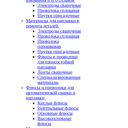
алюминия и его сплавов
Электроды сварочные
Проволока сплошная
Прутки присадочные
Материалы для наплавки и
ремонта деталей
Электроды сварочные
Проволока сплошная
Проволока
порошковая
Прутки присадочные
Флюсы и проволоки
для износостойкой
наплавки
Ленты сварочные
Специализированные
материалы
Флюсы и проволоки для
автоматической сварки и
наплавки
Кислые флюсы
Нейтральные флюсы
Основные флюсы
Высокоосновные
флюсы