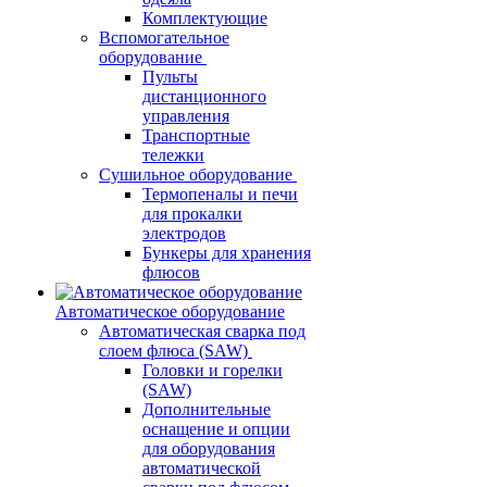
Комплектующие
Вспомогательное
оборудование
Пульты
дистанционного
управления
Транспортные
тележки
Сушильное оборудование
Термопеналы и печи
для прокалки
электродов
Бункеры для хранения
флюсов
Автоматическое оборудование
Автоматическая сварка под
слоем флюса (SAW)
Головки и горелки
(SAW)
Дополнительные
оснащение и опции
для оборудования
автоматической