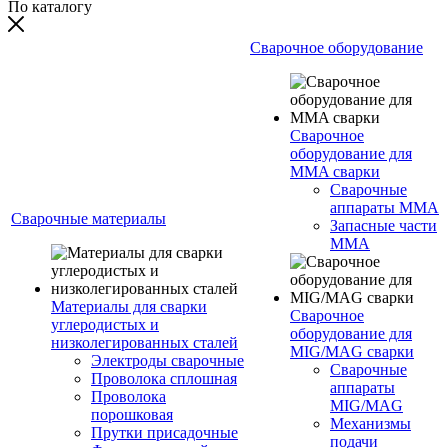
По каталогу
Сварочное оборудование
Сварочное
оборудование для
MMA сварки
Сварочные
аппараты MMA
Сварочные материалы
Запасные части
MMA
Материалы для сварки
Сварочное
углеродистых и
оборудование для
низколегированных сталей
MIG/MAG сварки
Электроды сварочные
Сварочные
Проволока сплошная
аппараты
Проволока
MIG/MAG
порошковая
Механизмы
Прутки присадочные
подачи