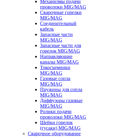
Механизмы подачи
проволоки MIG/MAG
Сварочные горелки
MIG/MAG
Соединительный
кабель
Запасные части
MIG/MAG
Запасные части для
горелок MIG/MAG
Направляющие
каналы MIG/MAG
Токосъемники
MIG/MAG
Газовые сопла
MIG/MAG
Пружины для сопла
MIG/MAG
Диффузоры газовые
MIG/MAG
Ролики подачи
проволоки MIG/MAG
Шейки горелок
(гусаки) MIG/MAG
Сварочное оборудование