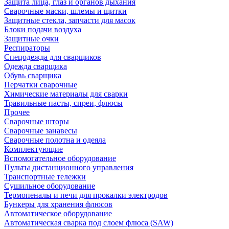
Защита лица, глаз и органов дыхания
Сварочные маски, шлемы и щитки
Защитные стекла, запчасти для масок
Блоки подачи воздуха
Защитные очки
Респираторы
Спецодежда для сварщиков
Одежда сварщика
Обувь сварщика
Перчатки сварочные
Химические материалы для сварки
Травильные пасты, спреи, флюсы
Прочее
Сварочные шторы
Сварочные занавесы
Сварочные полотна и одеяла
Комплектующие
Вспомогательное оборудование
Пульты дистанционного управления
Транспортные тележки
Сушильное оборудование
Термопеналы и печи для прокалки электродов
Бункеры для хранения флюсов
Автоматическое оборудование
Автоматическая сварка под слоем флюса (SAW)