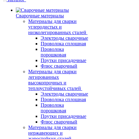
Сварочные материалы
Материалы для сварки
углеродистых и
низколегированных сталей
Электроды сварочные
Проволока сплошная
Проволока
порошковая
Прутки присадочные
Флюс сварочный
Материалы для сварки
легированных
высокопрочных и
теплоустойчивых сталей
Электроды сварочные
Проволока сплошная
Проволока
порошковая
Прутки присадочные
Флюс сварочный
Материалы для сварки
нержавеющих и
жаростойких сталей