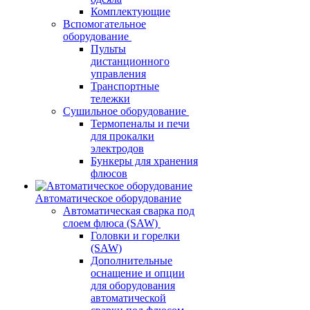
Комплектующие
Вспомогательное
оборудование
Пульты
дистанционного
управления
Транспортные
тележки
Сушильное оборудование
Термопеналы и печи
для прокалки
электродов
Бункеры для хранения
флюсов
Автоматическое оборудование
Автоматическая сварка под
слоем флюса (SAW)
Головки и горелки
(SAW)
Дополнительные
оснащение и опции
для оборудования
автоматической