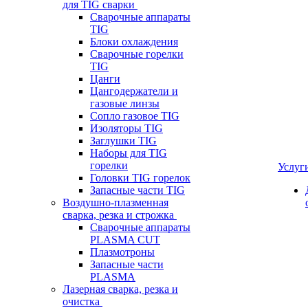
для TIG сварки
Сварочные аппараты
TIG
Блоки охлаждения
Сварочные горелки
TIG
Цанги
Цангодержатели и
газовые линзы
Сопло газовое TIG
Изоляторы TIG
Заглушки TIG
Наборы для TIG
горелки
Услуг
Головки TIG горелок
Запасные части TIG
Воздушно-плазменная
сварка, резка и строжка
Сварочные аппараты
PLASMA CUT
Плазмотроны
Запасные части
PLASMA
Лазерная сварка, резка и
очистка