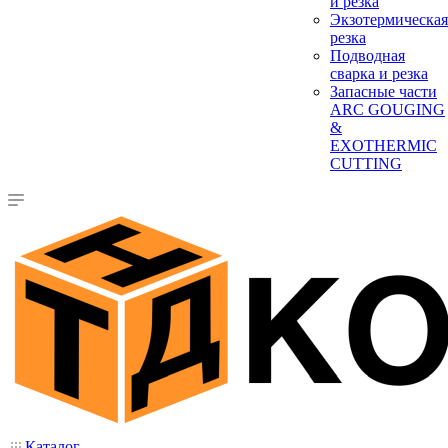
и резка
Экзотермическая
резка
Подводная
сварка и резка
Запасные части
ARC GOUGING
&
EXOTHERMIC
CUTTING
Каталог