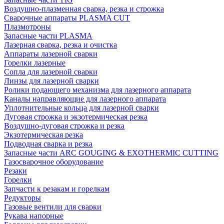
Воздушно-плазменная сварка, резка и строжка
Сварочные аппараты PLASMA CUT
Плазмотроны
Запасные части PLASMA
Лазерная сварка, резка и очистка
Аппараты лазерной сварки
Горелки лазерные
Сопла для лазерной сварки
Линзы для лазерной сварки
Ролики подающего механизма для лазерного аппарата
Каналы направляющие для лазерного аппарата
Уплотнительные кольца для лазерной сварки
Дуговая строжка и экзотермическая резка
Воздушно-дуговая строжка и резка
Экзотермическая резка
Подводная сварка и резка
Запасные части ARC GOUGING & EXOTHERMIC CUTTING
Газосварочное оборудование
Резаки
Горелки
Запчасти к резакам и горелкам
Редукторы
Газовые вентили для сварки
Рукава напорные