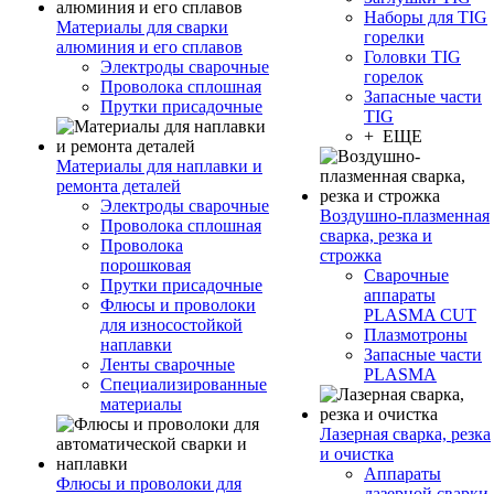
Наборы для TIG
Материалы для сварки
горелки
алюминия и его сплавов
Головки TIG
Электроды сварочные
горелок
Проволока сплошная
Запасные части
Прутки присадочные
TIG
+ ЕЩЕ
Материалы для наплавки и
ремонта деталей
Электроды сварочные
Воздушно-плазменная
Проволока сплошная
сварка, резка и
Проволока
строжка
порошковая
Сварочные
Прутки присадочные
аппараты
Флюсы и проволоки
PLASMA CUT
для износостойкой
Плазмотроны
наплавки
Запасные части
Ленты сварочные
PLASMA
Специализированные
материалы
Лазерная сварка, резка
и очистка
Аппараты
Флюсы и проволоки для
лазерной сварки