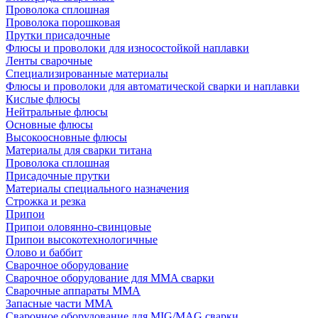
Проволока сплошная
Проволока порошковая
Прутки присадочные
Флюсы и проволоки для износостойкой наплавки
Ленты сварочные
Специализированные материалы
Флюсы и проволоки для автоматической сварки и наплавки
Кислые флюсы
Нейтральные флюсы
Основные флюсы
Высокоосновные флюсы
Материалы для сварки титана
Проволока сплошная
Присадочные прутки
Материалы специального назначения
Строжка и резка
Припои
Припои оловянно-свинцовые
Припои высокотехнологичные
Олово и баббит
Сварочное оборудование
Сварочное оборудование для MMA сварки
Сварочные аппараты MMA
Запасные части MMA
Сварочное оборудование для MIG/MAG сварки