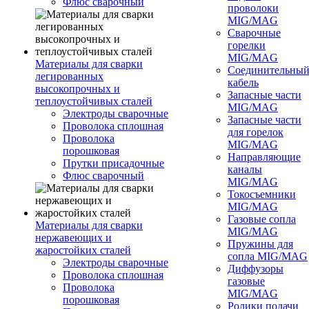
Флюс сварочный
проволоки
MIG/MAG
Сварочные
горелки
MIG/MAG
Материалы для сварки
Соединительны
легированных
кабель
высокопрочных и
Запасные части
теплоустойчивых сталей
MIG/MAG
Электроды сварочные
Запасные части
Проволока сплошная
для горелок
Проволока
MIG/MAG
порошковая
Направляющие
Прутки присадочные
каналы
Флюс сварочный
MIG/MAG
Токосъемники
MIG/MAG
Газовые сопла
Материалы для сварки
MIG/MAG
нержавеющих и
Пружины для
жаростойких сталей
сопла MIG/MAG
Электроды сварочные
Диффузоры
Проволока сплошная
газовые
Проволока
MIG/MAG
порошковая
Ролики подачи