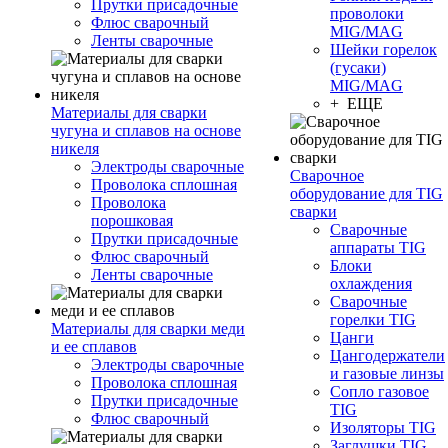
Прутки присадочные
проволоки
Флюс сварочный
MIG/MAG
Ленты сварочные
Шейки горелок
(гусаки)
MIG/MAG
+ ЕЩЕ
Материалы для сварки
чугуна и сплавов на основе
никеля
Электроды сварочные
Сварочное
Проволока сплошная
оборудование для TIG
Проволока
сварки
порошковая
Сварочные
Прутки присадочные
аппараты TIG
Флюс сварочный
Блоки
Ленты сварочные
охлаждения
Сварочные
горелки TIG
Материалы для сварки меди
Цанги
и ее сплавов
Цангодержатели
Электроды сварочные
и газовые линзы
Проволока сплошная
Сопло газовое
Прутки присадочные
TIG
Флюс сварочный
Изоляторы TIG
Заглушки TIG