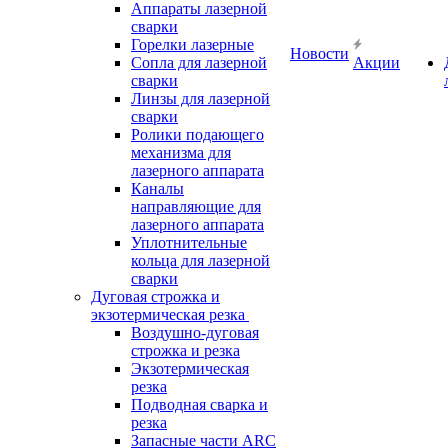
Аппараты лазерной
сварки
Горелки лазерные
Новости
Сопла для лазерной
Акции
сварки
Линзы для лазерной
сварки
Ролики подающего
механизма для
лазерного аппарата
Каналы
направляющие для
лазерного аппарата
Уплотнительные
кольца для лазерной
сварки
Дуговая строжка и
экзотермическая резка
Воздушно-дуговая
строжка и резка
Экзотермическая
резка
Подводная сварка и
резка
Запасные части ARC