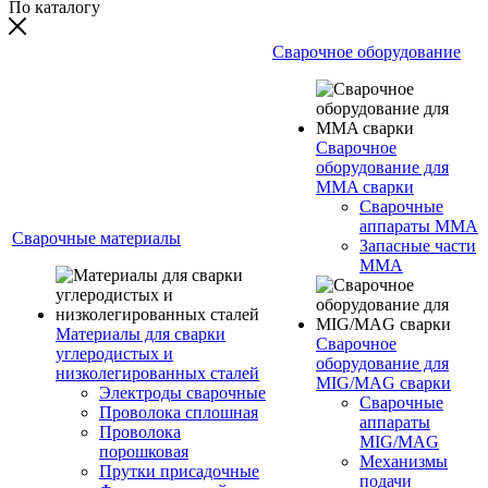
По каталогу
Сварочное оборудование
Сварочное
оборудование для
MMA сварки
Сварочные
аппараты MMA
Сварочные материалы
Запасные части
MMA
Материалы для сварки
Сварочное
углеродистых и
оборудование для
низколегированных сталей
MIG/MAG сварки
Электроды сварочные
Сварочные
Проволока сплошная
аппараты
Проволока
MIG/MAG
порошковая
Механизмы
Прутки присадочные
подачи