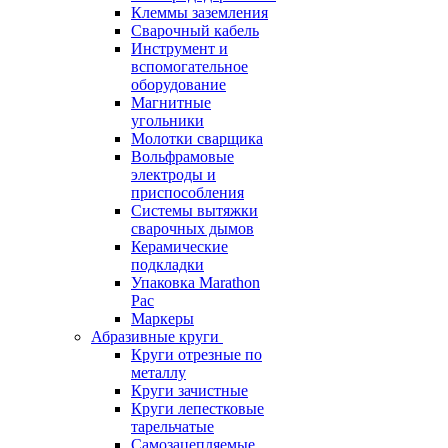
Клеммы заземления
Сварочный кабель
Инструмент и
вспомогательное
оборудование
Магнитные
угольники
Молотки сварщика
Вольфрамовые
электроды и
приспособления
Системы вытяжки
сварочных дымов
Керамические
подкладки
Упаковка Marathon
Pac
Маркеры
Абразивные круги
Круги отрезные по
металлу
Круги зачистные
Круги лепестковые
тарельчатые
Самозацепляемые