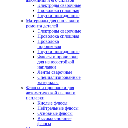
алюминия и его сплавов
Электроды сварочные
Проволока сплошная
Прутки присадочные
Материалы для наплавки и
ремонта деталей
Электроды сварочные
Проволока сплошная
Проволока
порошковая
Прутки присадочные
Флюсы и проволоки
для износостойкой
наплавки
Ленты сварочные
Специализированные
материалы
Флюсы и проволоки для
автоматической сварки и
наплавки
Кислые флюсы
Нейтральные флюсы
Основные флюсы
Высокоосновные
флюсы