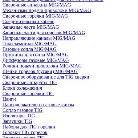
Сварочные аппараты MIG/MAG
Механизмы подачи проволоки MIG/MAG
Сварочные горелки MIG/MAG
Соединительный кабель
Запасные части MIG/MAG
Запасные части для горелок MIG/MAG
Направляющие каналы MIG/MAG
Токосъемники MIG/MAG
Газовые сопла MIG/MAG
Пружины для сопла MIG/MAG
Диффузоры газовые MIG/MAG
Ролики подачи проволоки MIG/MAG
Шейки горелок (гусаки) MIG/MAG
Сварочное оборудование для TIG сварки
Сварочные аппараты TIG
Блоки охлаждения
Сварочные горелки TIG
Цанги
Цангодержатели и газовые линзы
Сопло газовое TIG
Изоляторы TIG
Заглушки TIG
Наборы для TIG горелки
Головки TIG горелок
Запасные части TIG