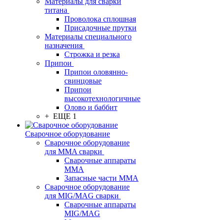
Материалы для сварки
титана
Проволока сплошная
Присадочные прутки
Материалы специального
назначения
Строжка и резка
Припои
Припои оловянно-
свинцовые
Припои
высокотехнологичные
Олово и баббит
+ ЕЩЕ 1
Сварочное оборудование
Сварочное оборудование
для MMA сварки
Сварочные аппараты
MMA
Запасные части MMA
Сварочное оборудование
для MIG/MAG сварки
Сварочные аппараты
MIG/MAG