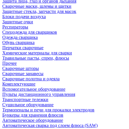
Защита лица, глаз и органов дыхания
Сварочные маски, шлемы и щитки
Защитные стекла, запчасти для масок
Блоки подачи воздуха
Защитные очки
Респираторы
Спецодежда для сварщиков
Одежда сварщика
Обувь сварщика
Перчатки сварочные
Химические материалы для сварки
Травильные пасты, спреи, флюсы
Прочее
Сварочные шторы
Сварочные занавесы
Сварочные полотна и одеяла
Комплектующие
Вспомогательное оборудование
Пульты дистанционного управления
Транспортные тележки
Сушильное оборудование
Термопеналы и печи для прокалки электродов
Бункеры для хранения флюсов
Автоматическое оборудование
Автоматическая сварка под слоем флюса (SAW)