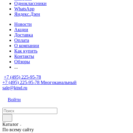
Одноклассники
WhatsApp
Яндекс.Дзен
Новости
Акции
Доставка
Оплата
О компании
Как купить
Контакты
Обзоры
...
+7 (495) 225-95-78
+7 (495) 225-95-78
Многоканальный
sale@ktnd.ru
Войти
Каталог
По всему сайту