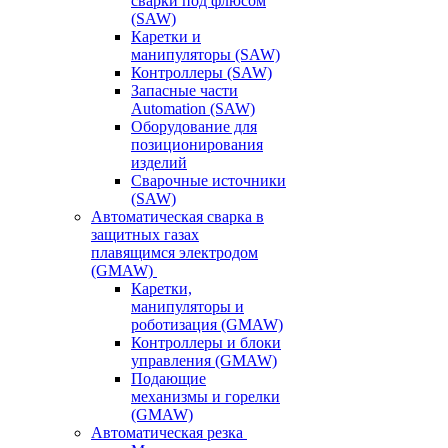
сварки под флюсом
(SAW)
Каретки и
манипуляторы (SAW)
Контроллеры (SAW)
Запасные части
Automation (SAW)
Оборудование для
позиционирования
изделий
Сварочные источники
(SAW)
Автоматическая сварка в
защитных газах
плавящимся электродом
(GMAW)
Каретки,
манипуляторы и
роботизация (GMAW)
Контроллеры и блоки
управления (GMAW)
Подающие
механизмы и горелки
(GMAW)
Автоматическая резка