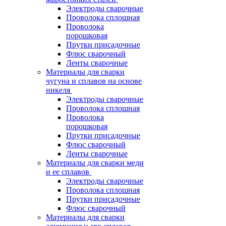
Электроды сварочные
Проволока сплошная
Проволока
порошковая
Прутки присадочные
Флюс сварочный
Ленты сварочные
Материалы для сварки
чугуна и сплавов на основе
никеля
Электроды сварочные
Проволока сплошная
Проволока
порошковая
Прутки присадочные
Флюс сварочный
Ленты сварочные
Материалы для сварки меди
и ее сплавов
Электроды сварочные
Проволока сплошная
Прутки присадочные
Флюс сварочный
Материалы для сварки