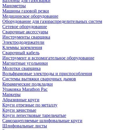
Баллоны для газосварки
Манометры
Машины газовой резки
Медицинское оборудование
Оборудование для газораспределительных систем
Сетевое оборудование
Сварочные аксессуары
Инструменты сварщика
Электрододержатели
Клеммы заземления
Сварочный кабель
Инструмент и вспомогательное оборудование
Магнитные угольники
Молотки сварщика
Вольфрамовые электроды и приспособления
Системы вытяжки сварочных дымов
Керамические подкладки
Упаковка Marathon Pac
Маркеры
Абразивные круги
Круги отрезные по металлу
Круги зачистные
Круги лепестковые тарельчатые
Самозацепляемые шлифовальные круги
Шлифовальные листы