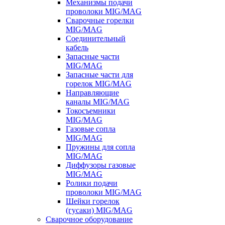
Механизмы подачи
проволоки MIG/MAG
Сварочные горелки
MIG/MAG
Соединительный
кабель
Запасные части
MIG/MAG
Запасные части для
горелок MIG/MAG
Направляющие
каналы MIG/MAG
Токосъемники
MIG/MAG
Газовые сопла
MIG/MAG
Пружины для сопла
MIG/MAG
Диффузоры газовые
MIG/MAG
Ролики подачи
проволоки MIG/MAG
Шейки горелок
(гусаки) MIG/MAG
Сварочное оборудование