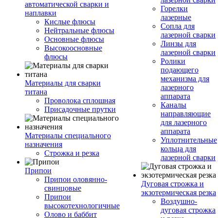
автоматической сварки и
Горелки
наплавки
лазерные
Кислые флюсы
Сопла для
Нейтральные флюсы
лазерной сварки
Основные флюсы
Линзы для
Высокоосновные
лазерной сварки
флюсы
Ролики
подающего
механизма для
Материалы для сварки
лазерного
титана
аппарата
Проволока сплошная
Каналы
Присадочные прутки
направляющие
для лазерного
аппарата
Материалы специального
Уплотнительные
назначения
кольца для
Строжка и резка
лазерной сварки
Припои
Припои оловянно-
Дуговая строжка и
свинцовые
экзотермическая резка
Припои
Воздушно-
высокотехнологичные
дуговая строжка
Олово и баббит