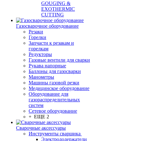
GOUGING &
EXOTHERMIC
CUTTING
Газосварочное оборудование
Резаки
Горелки
Запчасти к резакам и
горелкам
Редукторы
Газовые вентили для сварки
Рукава напорные
Баллоны для газосварки
Манометры
Машины газовой резки
Медицинское оборудование
Оборудование для
газораспределительных
систем
Сетевое оборудование
+ ЕЩЕ 2
Сварочные аксессуары
Инструменты сварщика
Электрододержатели