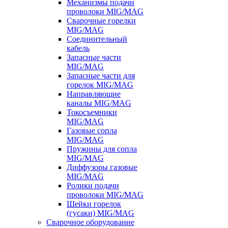
Механизмы подачи
проволоки MIG/MAG
Сварочные горелки
MIG/MAG
Соединительный
кабель
Запасные части
MIG/MAG
Запасные части для
горелок MIG/MAG
Направляющие
каналы MIG/MAG
Токосъемники
MIG/MAG
Газовые сопла
MIG/MAG
Пружины для сопла
MIG/MAG
Диффузоры газовые
MIG/MAG
Ролики подачи
проволоки MIG/MAG
Шейки горелок
(гусаки) MIG/MAG
Сварочное оборудование