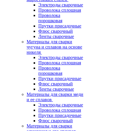
Электроды сварочные
Проволока сплошная
Проволока
порошковая
Прутки присадочные
Флюс сварочный
Ленты сварочные
Материалы для сварки
чугуна и сплавов на основе
никеля
Электроды сварочные
Проволока сплошная
Проволока
порошковая
Прутки присадочные
Флюс сварочный
Ленты сварочные
Материалы для сварки меди
и ее сплавов
Электроды сварочные
Проволока сплошная
Прутки присадочные
Флюс сварочный
Материалы для сварки