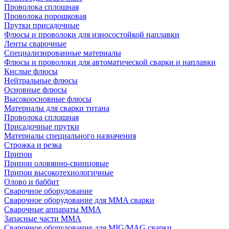
Проволока сплошная
Проволока порошковая
Прутки присадочные
Флюсы и проволоки для износостойкой наплавки
Ленты сварочные
Специализированные материалы
Флюсы и проволоки для автоматической сварки и наплавки
Кислые флюсы
Нейтральные флюсы
Основные флюсы
Высокоосновные флюсы
Материалы для сварки титана
Проволока сплошная
Присадочные прутки
Материалы специального назначения
Строжка и резка
Припои
Припои оловянно-свинцовые
Припои высокотехнологичные
Олово и баббит
Сварочное оборудование
Сварочное оборудование для MMA сварки
Сварочные аппараты MMA
Запасные части MMA
Сварочное оборудование для MIG/MAG сварки