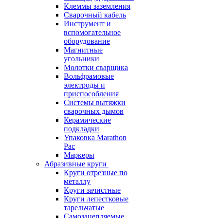
Клеммы заземления
Сварочный кабель
Инструмент и
вспомогательное
оборудование
Магнитные
угольники
Молотки сварщика
Вольфрамовые
электроды и
приспособления
Системы вытяжки
сварочных дымов
Керамические
подкладки
Упаковка Marathon
Pac
Маркеры
Абразивные круги
Круги отрезные по
металлу
Круги зачистные
Круги лепестковые
тарельчатые
Самозацепляемые