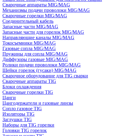
Сварочные аппараты MIG/MAG
Механизмы подачи проволоки MIG/MAG
Сварочные горелки MIG/MAG
Соединительный кабель
Запасные части MIG/MAG
Запасные части для горелок MIG/MAG
Направляющие каналы MIG/MAG
Токосъемники MIG/MAG
Газовые сопла MIG/MAG
Пружины для сопла MIG/MAG
Диффузоры газовые MIG/MAG
Ролики подачи проволоки MIG/MAG
Шейки горелок (гусаки) MIG/MAG
Сварочное оборудование для TIG сварки
Сварочные аппараты TIG
Блоки охлаждения
Сварочные горелки TIG
Цанги
Цангодержатели и газовые линзы
Сопло газовое TIG
Изоляторы TIG
Заглушки TIG
Наборы для TIG горелки
Головки TIG горелок
Запасные части TIG