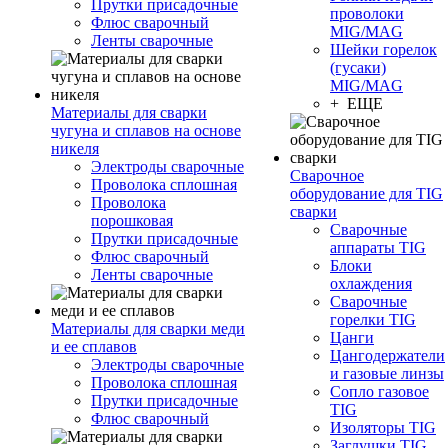
Прутки присадочные
проволоки
Флюс сварочный
MIG/MAG
Ленты сварочные
Шейки горелок
(гусаки)
MIG/MAG
+ ЕЩЕ
Материалы для сварки
чугуна и сплавов на основе
никеля
Электроды сварочные
Сварочное
Проволока сплошная
оборудование для TIG
Проволока
сварки
порошковая
Сварочные
Прутки присадочные
аппараты TIG
Флюс сварочный
Блоки
Ленты сварочные
охлаждения
Сварочные
горелки TIG
Материалы для сварки меди
Цанги
и ее сплавов
Цангодержатели
Электроды сварочные
и газовые линзы
Проволока сплошная
Сопло газовое
Прутки присадочные
TIG
Флюс сварочный
Изоляторы TIG
Заглушки TIG