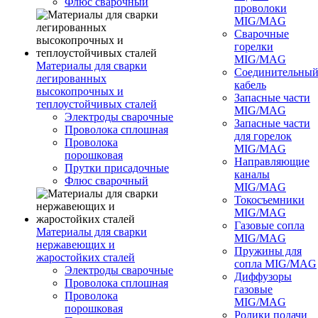
Флюс сварочный
проволоки
MIG/MAG
Сварочные
горелки
MIG/MAG
Материалы для сварки
Соединительны
легированных
кабель
высокопрочных и
Запасные части
теплоустойчивых сталей
MIG/MAG
Электроды сварочные
Запасные части
Проволока сплошная
для горелок
Проволока
MIG/MAG
порошковая
Направляющие
Прутки присадочные
каналы
Флюс сварочный
MIG/MAG
Токосъемники
MIG/MAG
Газовые сопла
Материалы для сварки
MIG/MAG
нержавеющих и
Пружины для
жаростойких сталей
сопла MIG/MAG
Электроды сварочные
Диффузоры
Проволока сплошная
газовые
Проволока
MIG/MAG
порошковая
Ролики подачи