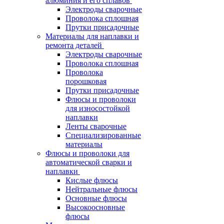
алюминия и его сплавов
Электроды сварочные
Проволока сплошная
Прутки присадочные
Материалы для наплавки и
ремонта деталей
Электроды сварочные
Проволока сплошная
Проволока
порошковая
Прутки присадочные
Флюсы и проволоки
для износостойкой
наплавки
Ленты сварочные
Специализированные
материалы
Флюсы и проволоки для
автоматической сварки и
наплавки
Кислые флюсы
Нейтральные флюсы
Основные флюсы
Высокоосновные
флюсы