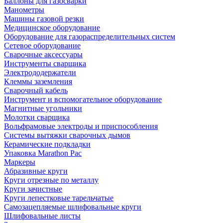
Баллоны для газосварки
Манометры
Машины газовой резки
Медицинское оборудование
Оборудование для газораспределительных систем
Сетевое оборудование
Сварочные аксессуары
Инструменты сварщика
Электрододержатели
Клеммы заземления
Сварочный кабель
Инструмент и вспомогательное оборудование
Магнитные угольники
Молотки сварщика
Вольфрамовые электроды и приспособления
Системы вытяжки сварочных дымов
Керамические подкладки
Упаковка Marathon Pac
Маркеры
Абразивные круги
Круги отрезные по металлу
Круги зачистные
Круги лепестковые тарельчатые
Самозацепляемые шлифовальные круги
Шлифовальные листы