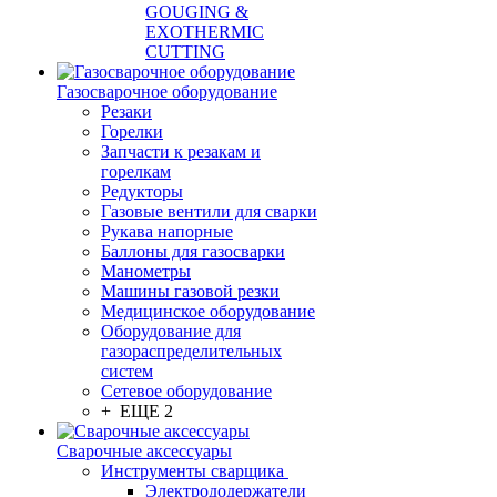
GOUGING &
EXOTHERMIC
CUTTING
Газосварочное оборудование
Резаки
Горелки
Запчасти к резакам и
горелкам
Редукторы
Газовые вентили для сварки
Рукава напорные
Баллоны для газосварки
Манометры
Машины газовой резки
Медицинское оборудование
Оборудование для
газораспределительных
систем
Сетевое оборудование
+ ЕЩЕ 2
Сварочные аксессуары
Инструменты сварщика
Электрододержатели