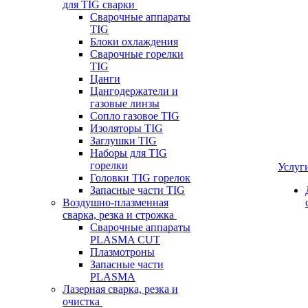
для TIG сварки
Сварочные аппараты
TIG
Блоки охлаждения
Сварочные горелки
TIG
Цанги
Цангодержатели и
газовые линзы
Сопло газовое TIG
Изоляторы TIG
Заглушки TIG
Наборы для TIG
горелки
Услуг
Головки TIG горелок
Запасные части TIG
Воздушно-плазменная
сварка, резка и строжка
Сварочные аппараты
PLASMA CUT
Плазмотроны
Запасные части
PLASMA
Лазерная сварка, резка и
очистка