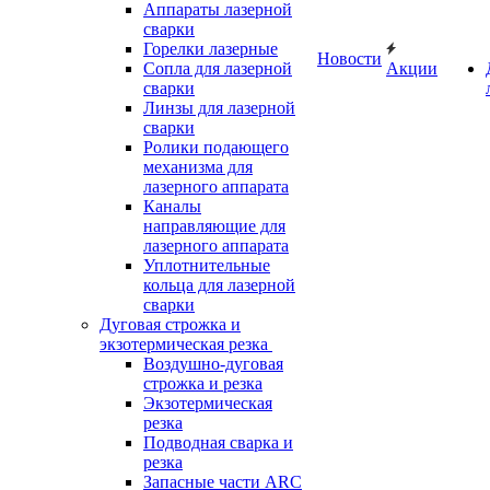
Аппараты лазерной
сварки
Горелки лазерные
Новости
Сопла для лазерной
Акции
сварки
Линзы для лазерной
сварки
Ролики подающего
механизма для
лазерного аппарата
Каналы
направляющие для
лазерного аппарата
Уплотнительные
кольца для лазерной
сварки
Дуговая строжка и
экзотермическая резка
Воздушно-дуговая
строжка и резка
Экзотермическая
резка
Подводная сварка и
резка
Запасные части ARC