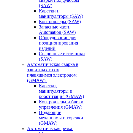
сварки под флюсом
(SAW)
Каретки и
манипуляторы (SAW)
Контроллеры (SAW)
Запасные части
Automation (SAW)
Оборудование для
позиционирования
изделий
Сварочные источники
(SAW)
Автоматическая сварка в
защитных газах
плавящимся электродом
(GMAW)
Каретки,
манипуляторы и
роботизация (GMAW)
Контроллеры и блоки
управления (GMAW)
Подающие
механизмы и горелки
(GMAW)
Автоматическая резка