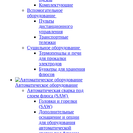
Комплектующие
Вспомогательное
оборудование
Пульты
дистанционного
управления
Транспортные
тележки
Сушильное оборудование
Термопеналы и печи
для прокалки
электродов
Бункеры для хранения
флюсов
Автоматическое оборудование
Автоматическая сварка под
слоем флюса (SAW)
Головки и горелки
(SAW)
Дополнительные
оснащение и опции
для оборудования
автоматической