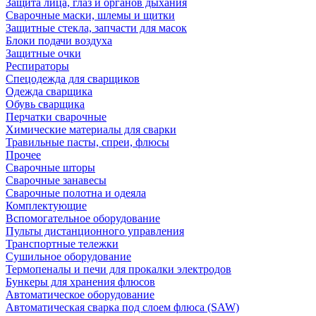
Защита лица, глаз и органов дыхания
Сварочные маски, шлемы и щитки
Защитные стекла, запчасти для масок
Блоки подачи воздуха
Защитные очки
Респираторы
Спецодежда для сварщиков
Одежда сварщика
Обувь сварщика
Перчатки сварочные
Химические материалы для сварки
Травильные пасты, спреи, флюсы
Прочее
Сварочные шторы
Сварочные занавесы
Сварочные полотна и одеяла
Комплектующие
Вспомогательное оборудование
Пульты дистанционного управления
Транспортные тележки
Сушильное оборудование
Термопеналы и печи для прокалки электродов
Бункеры для хранения флюсов
Автоматическое оборудование
Автоматическая сварка под слоем флюса (SAW)