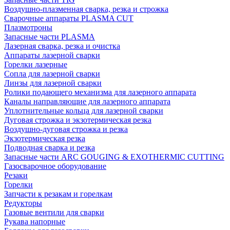
Воздушно-плазменная сварка, резка и строжка
Сварочные аппараты PLASMA CUT
Плазмотроны
Запасные части PLASMA
Лазерная сварка, резка и очистка
Аппараты лазерной сварки
Горелки лазерные
Сопла для лазерной сварки
Линзы для лазерной сварки
Ролики подающего механизма для лазерного аппарата
Каналы направляющие для лазерного аппарата
Уплотнительные кольца для лазерной сварки
Дуговая строжка и экзотермическая резка
Воздушно-дуговая строжка и резка
Экзотермическая резка
Подводная сварка и резка
Запасные части ARC GOUGING & EXOTHERMIC CUTTING
Газосварочное оборудование
Резаки
Горелки
Запчасти к резакам и горелкам
Редукторы
Газовые вентили для сварки
Рукава напорные