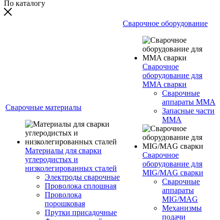
По каталогу
Сварочное оборудование
Сварочное
оборудование для
MMA сварки
Сварочные
аппараты MMA
Сварочные материалы
Запасные части
MMA
Материалы для сварки
Сварочное
углеродистых и
оборудование для
низколегированных сталей
MIG/MAG сварки
Электроды сварочные
Сварочные
Проволока сплошная
аппараты
Проволока
MIG/MAG
порошковая
Механизмы
Прутки присадочные
подачи