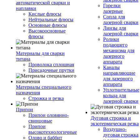
автоматической сварки и
Горелки
наплавки
лазерные
Кислые флюсы
Сопла для
Нейтральные флюсы
лазерной сварки
Основные флюсы
Линзы для
Высокоосновные
лазерной сварки
флюсы
Ролики
подающего
механизма для
Материалы для сварки
лазерного
титана
аппарата
Проволока сплошная
Каналы
Присадочные прутки
направляющие
для лазерного
аппарата
Материалы специального
Уплотнительные
назначения
кольца для
Строжка и резка
лазерной сварки
Припои
Припои оловянно-
Дуговая строжка и
свинцовые
экзотермическая резка
Припои
Воздушно-
высокотехнологичные
дуговая строжка
Олово и баббит