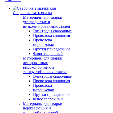
Сварочные материалы
Материалы для сварки
углеродистых и
низколегированных сталей
Электроды сварочные
Проволока сплошная
Проволока
порошковая
Прутки присадочные
Флюс сварочный
Материалы для сварки
легированных
высокопрочных и
теплоустойчивых сталей
Электроды сварочные
Проволока сплошная
Проволока
порошковая
Прутки присадочные
Флюс сварочный
Материалы для сварки
нержавеющих и
жаростойких сталей