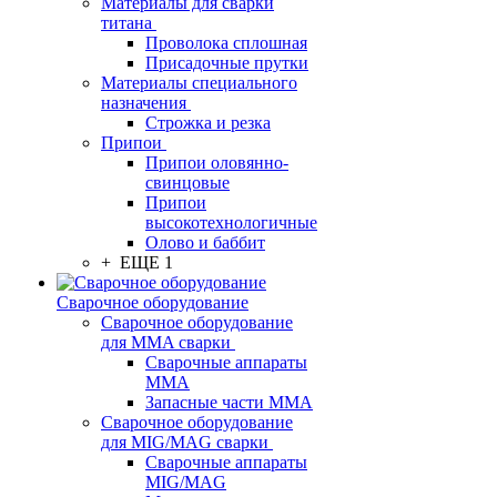
Материалы для сварки
титана
Проволока сплошная
Присадочные прутки
Материалы специального
назначения
Строжка и резка
Припои
Припои оловянно-
свинцовые
Припои
высокотехнологичные
Олово и баббит
+ ЕЩЕ 1
Сварочное оборудование
Сварочное оборудование
для MMA сварки
Сварочные аппараты
MMA
Запасные части MMA
Сварочное оборудование
для MIG/MAG сварки
Сварочные аппараты
MIG/MAG