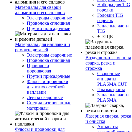
Наборы для TIG
Материалы для сварки
горелки
алюминия и его сплавов
Головки TIG
Электроды сварочные
горелок
Проволока сплошная
Запасные части
Прутки присадочные
TIG
+ ЕЩЕ
Материалы для наплавки и
ремонта деталей
Электроды сварочные
Воздушно-плазменная
Проволока сплошная
сварка, резка и
Проволока
строжка
порошковая
Сварочные
Прутки присадочные
аппараты
Флюсы и проволоки
PLASMA CUT
для износостойкой
Плазмотроны
наплавки
Запасные части
Ленты сварочные
PLASMA
Специализированные
материалы
Лазерная сварка, резка
и очистка
Аппараты
Флюсы и проволоки для
лазерной сварки