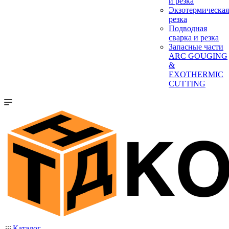
и резка
Экзотермическая
резка
Подводная
сварка и резка
Запасные части
ARC GOUGING
&
EXOTHERMIC
CUTTING
Каталог