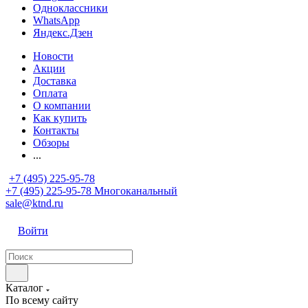
Одноклассники
WhatsApp
Яндекс.Дзен
Новости
Акции
Доставка
Оплата
О компании
Как купить
Контакты
Обзоры
...
+7 (495) 225-95-78
+7 (495) 225-95-78
Многоканальный
sale@ktnd.ru
Войти
Каталог
По всему сайту