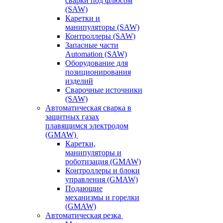
сварки под флюсом
(SAW)
Каретки и
манипуляторы (SAW)
Контроллеры (SAW)
Запасные части
Automation (SAW)
Оборудование для
позиционирования
изделий
Сварочные источники
(SAW)
Автоматическая сварка в
защитных газах
плавящимся электродом
(GMAW)
Каретки,
манипуляторы и
роботизация (GMAW)
Контроллеры и блоки
управления (GMAW)
Подающие
механизмы и горелки
(GMAW)
Автоматическая резка