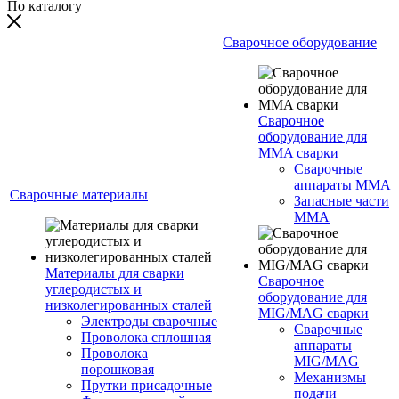
По каталогу
Сварочное оборудование
Сварочное
оборудование для
MMA сварки
Сварочные
аппараты MMA
Сварочные материалы
Запасные части
MMA
Материалы для сварки
Сварочное
углеродистых и
оборудование для
низколегированных сталей
MIG/MAG сварки
Электроды сварочные
Сварочные
Проволока сплошная
аппараты
Проволока
MIG/MAG
порошковая
Механизмы
Прутки присадочные
подачи