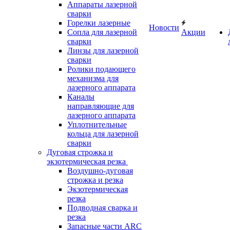
Аппараты лазерной
сварки
Горелки лазерные
Новости
Сопла для лазерной
Акции
сварки
Линзы для лазерной
сварки
Ролики подающего
механизма для
лазерного аппарата
Каналы
направляющие для
лазерного аппарата
Уплотнительные
кольца для лазерной
сварки
Дуговая строжка и
экзотермическая резка
Воздушно-дуговая
строжка и резка
Экзотермическая
резка
Подводная сварка и
резка
Запасные части ARC