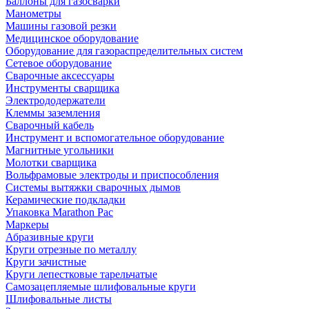
Баллоны для газосварки
Манометры
Машины газовой резки
Медицинское оборудование
Оборудование для газораспределительных систем
Сетевое оборудование
Сварочные аксессуары
Инструменты сварщика
Электрододержатели
Клеммы заземления
Сварочный кабель
Инструмент и вспомогательное оборудование
Магнитные угольники
Молотки сварщика
Вольфрамовые электроды и приспособления
Системы вытяжки сварочных дымов
Керамические подкладки
Упаковка Marathon Pac
Маркеры
Абразивные круги
Круги отрезные по металлу
Круги зачистные
Круги лепестковые тарельчатые
Самозацепляемые шлифовальные круги
Шлифовальные листы