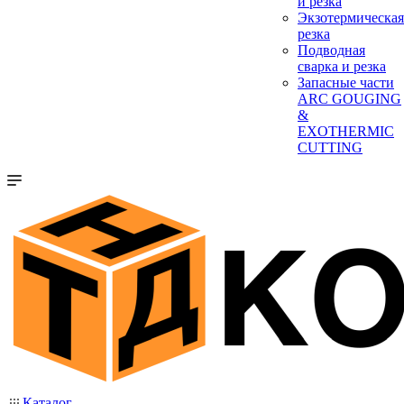
и резка
Экзотермическая
резка
Подводная
сварка и резка
Запасные части
ARC GOUGING
&
EXOTHERMIC
CUTTING
Каталог