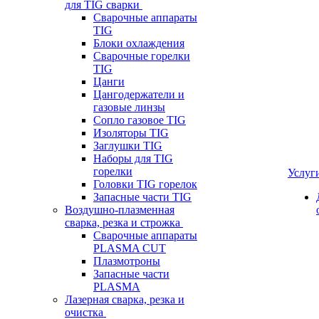
для TIG сварки
Сварочные аппараты
TIG
Блоки охлаждения
Сварочные горелки
TIG
Цанги
Цангодержатели и
газовые линзы
Сопло газовое TIG
Изоляторы TIG
Заглушки TIG
Наборы для TIG
горелки
Услуг
Головки TIG горелок
Запасные части TIG
Воздушно-плазменная
сварка, резка и строжка
Сварочные аппараты
PLASMA CUT
Плазмотроны
Запасные части
PLASMA
Лазерная сварка, резка и
очистка