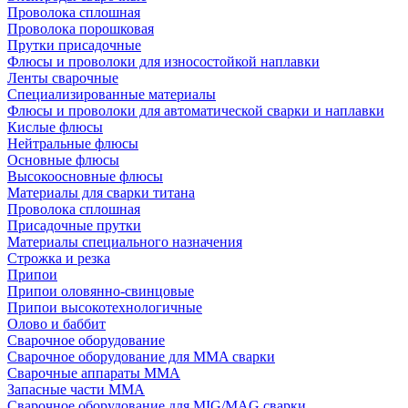
Проволока сплошная
Проволока порошковая
Прутки присадочные
Флюсы и проволоки для износостойкой наплавки
Ленты сварочные
Специализированные материалы
Флюсы и проволоки для автоматической сварки и наплавки
Кислые флюсы
Нейтральные флюсы
Основные флюсы
Высокоосновные флюсы
Материалы для сварки титана
Проволока сплошная
Присадочные прутки
Материалы специального назначения
Строжка и резка
Припои
Припои оловянно-свинцовые
Припои высокотехнологичные
Олово и баббит
Сварочное оборудование
Сварочное оборудование для MMA сварки
Сварочные аппараты MMA
Запасные части MMA
Сварочное оборудование для MIG/MAG сварки