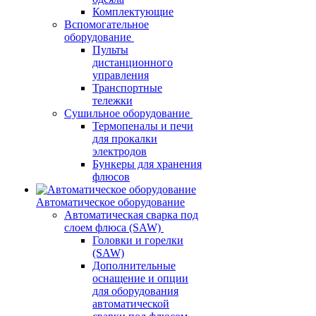
Комплектующие
Вспомогательное
оборудование
Пульты
дистанционного
управления
Транспортные
тележки
Сушильное оборудование
Термопеналы и печи
для прокалки
электродов
Бункеры для хранения
флюсов
Автоматическое оборудование
Автоматическая сварка под
слоем флюса (SAW)
Головки и горелки
(SAW)
Дополнительные
оснащение и опции
для оборудования
автоматической