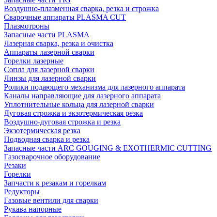
Воздушно-плазменная сварка, резка и строжка
Сварочные аппараты PLASMA CUT
Плазмотроны
Запасные части PLASMA
Лазерная сварка, резка и очистка
Аппараты лазерной сварки
Горелки лазерные
Сопла для лазерной сварки
Линзы для лазерной сварки
Ролики подающего механизма для лазерного аппарата
Каналы направляющие для лазерного аппарата
Уплотнительные кольца для лазерной сварки
Дуговая строжка и экзотермическая резка
Воздушно-дуговая строжка и резка
Экзотермическая резка
Подводная сварка и резка
Запасные части ARC GOUGING & EXOTHERMIC CUTTING
Газосварочное оборудование
Резаки
Горелки
Запчасти к резакам и горелкам
Редукторы
Газовые вентили для сварки
Рукава напорные