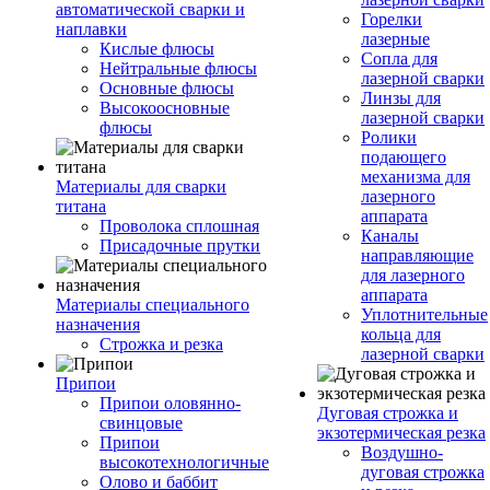
автоматической сварки и
Горелки
наплавки
лазерные
Кислые флюсы
Сопла для
Нейтральные флюсы
лазерной сварки
Основные флюсы
Линзы для
Высокоосновные
лазерной сварки
флюсы
Ролики
подающего
механизма для
Материалы для сварки
лазерного
титана
аппарата
Проволока сплошная
Каналы
Присадочные прутки
направляющие
для лазерного
аппарата
Материалы специального
Уплотнительные
назначения
кольца для
Строжка и резка
лазерной сварки
Припои
Припои оловянно-
Дуговая строжка и
свинцовые
экзотермическая резка
Припои
Воздушно-
высокотехнологичные
дуговая строжка
Олово и баббит