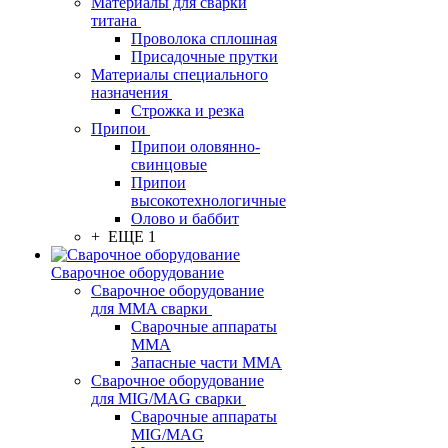
Материалы для сварки
титана
Проволока сплошная
Присадочные прутки
Материалы специального
назначения
Строжка и резка
Припои
Припои оловянно-
свинцовые
Припои
высокотехнологичные
Олово и баббит
+ ЕЩЕ 1
Сварочное оборудование
Сварочное оборудование
для MMA сварки
Сварочные аппараты
MMA
Запасные части MMA
Сварочное оборудование
для MIG/MAG сварки
Сварочные аппараты
MIG/MAG