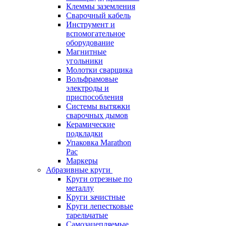
Клеммы заземления
Сварочный кабель
Инструмент и
вспомогательное
оборудование
Магнитные
угольники
Молотки сварщика
Вольфрамовые
электроды и
приспособления
Системы вытяжки
сварочных дымов
Керамические
подкладки
Упаковка Marathon
Pac
Маркеры
Абразивные круги
Круги отрезные по
металлу
Круги зачистные
Круги лепестковые
тарельчатые
Самозацепляемые