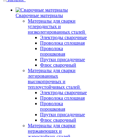
Сварочные материалы
Материалы для сварки
углеродистых и
низколегированных сталей
Электроды сварочные
Проволока сплошная
Проволока
порошковая
Прутки присадочные
Флюс сварочный
Материалы для сварки
легированных
высокопрочных и
теплоустойчивых сталей
Электроды сварочные
Проволока сплошная
Проволока
порошковая
Прутки присадочные
Флюс сварочный
Материалы для сварки
нержавеющих и
жаростойких сталей