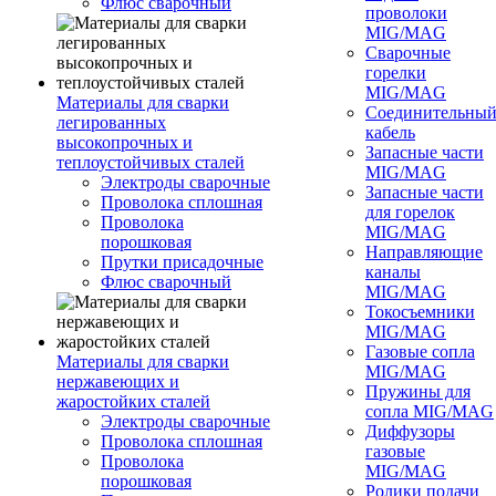
Флюс сварочный
проволоки
MIG/MAG
Сварочные
горелки
MIG/MAG
Материалы для сварки
Соединительны
легированных
кабель
высокопрочных и
Запасные части
теплоустойчивых сталей
MIG/MAG
Электроды сварочные
Запасные части
Проволока сплошная
для горелок
Проволока
MIG/MAG
порошковая
Направляющие
Прутки присадочные
каналы
Флюс сварочный
MIG/MAG
Токосъемники
MIG/MAG
Газовые сопла
Материалы для сварки
MIG/MAG
нержавеющих и
Пружины для
жаростойких сталей
сопла MIG/MAG
Электроды сварочные
Диффузоры
Проволока сплошная
газовые
Проволока
MIG/MAG
порошковая
Ролики подачи