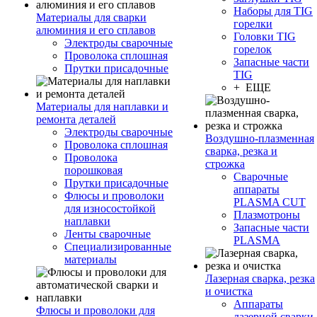
Наборы для TIG
Материалы для сварки
горелки
алюминия и его сплавов
Головки TIG
Электроды сварочные
горелок
Проволока сплошная
Запасные части
Прутки присадочные
TIG
+ ЕЩЕ
Материалы для наплавки и
ремонта деталей
Электроды сварочные
Воздушно-плазменная
Проволока сплошная
сварка, резка и
Проволока
строжка
порошковая
Сварочные
Прутки присадочные
аппараты
Флюсы и проволоки
PLASMA CUT
для износостойкой
Плазмотроны
наплавки
Запасные части
Ленты сварочные
PLASMA
Специализированные
материалы
Лазерная сварка, резка
и очистка
Аппараты
Флюсы и проволоки для
лазерной сварки