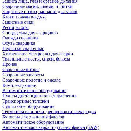
Защита лица, глаз и органов дыхания
Сварочные маски, шлемы и щитки
Защитные стекла, запчасти для масок
Блоки подачи воздуха
Защитные очки
Респираторы
Спецодежда для сварщиков
Одежда сварщика
Обувь сварщика
Перчатки сварочные
Химические материалы для сварки
Травильные пасты, спреи, флюсы
Прочее
Сварочные шторы
Сварочные занавесы
Сварочные полотна и одеяла
Комплектующие
Вспомогательное оборудование
Пульты дистанционного управления
Транспортные тележки
Сушильное оборудование
Термопеналы и печи для прокалки электродов
Бункеры для хранения флюсов
Автоматическое оборудование
Автоматическая сварка под слоем флюса (SAW)