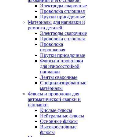
алюминия и его сплавов
Электроды сварочные
Проволока сплошная
Прутки присадочные
Материалы для наплавки и
ремонта деталей
Электроды сварочные
Проволока сплошная
Проволока
порошковая
Прутки присадочные
Флюсы и проволоки
для износостойкой
наплавки
Ленты сварочные
Специализированные
материалы
Флюсы и проволоки для
автоматической сварки и
наплавки
Кислые флюсы
Нейтральные флюсы
Основные флюсы
Высокоосновные
флюсы