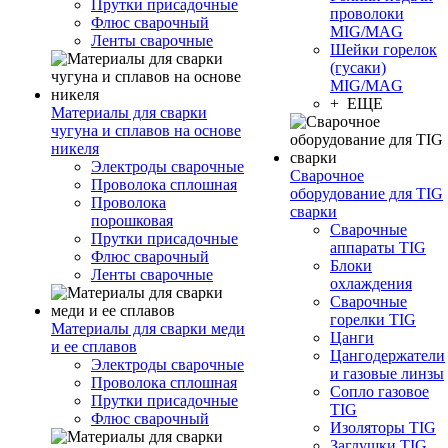
Прутки присадочные
проволоки
Флюс сварочный
MIG/MAG
Ленты сварочные
Шейки горелок
(гусаки)
MIG/MAG
+ ЕЩЕ
Материалы для сварки
чугуна и сплавов на основе
никеля
Электроды сварочные
Сварочное
Проволока сплошная
оборудование для TIG
Проволока
сварки
порошковая
Сварочные
Прутки присадочные
аппараты TIG
Флюс сварочный
Блоки
Ленты сварочные
охлаждения
Сварочные
горелки TIG
Материалы для сварки меди
Цанги
и ее сплавов
Цангодержатели
Электроды сварочные
и газовые линзы
Проволока сплошная
Сопло газовое
Прутки присадочные
TIG
Флюс сварочный
Изоляторы TIG
Заглушки TIG