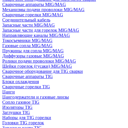
Сварочные аппараты MIG/MAG
Механизмы подачи проволоки MIG/MAG
Сварочные горелки MIG/MAG
Соединительный кабель
Запасные части MIG/MAG
Запасные части для горелок MIG/MAG
Направляющие каналы MIG/MAG
Токосъемники MIG/MAG
Газовые сопла MIG/MAG
Пружины для сопла MIG/MAG
Диффузоры газовые MIG/MAG
Ролики подачи проволоки MIG/MAG
Шейки горелок (гусаки) MIG/MAG
Сварочное оборудование для TIG сварки
Сварочные аппараты TIG
Блоки охлаждения
Сварочные горелки TIG
Цанги
Цангодержатели и газовые линзы
Сопло газовое TIG
Изоляторы TIG
Заглушки TIG
Наборы для TIG горелки
Головки TIG горелок
Запасные части TIG