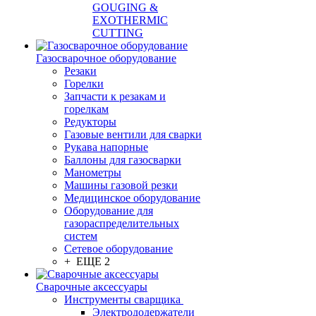
GOUGING &
EXOTHERMIC
CUTTING
Газосварочное оборудование
Резаки
Горелки
Запчасти к резакам и
горелкам
Редукторы
Газовые вентили для сварки
Рукава напорные
Баллоны для газосварки
Манометры
Машины газовой резки
Медицинское оборудование
Оборудование для
газораспределительных
систем
Сетевое оборудование
+ ЕЩЕ 2
Сварочные аксессуары
Инструменты сварщика
Электрододержатели