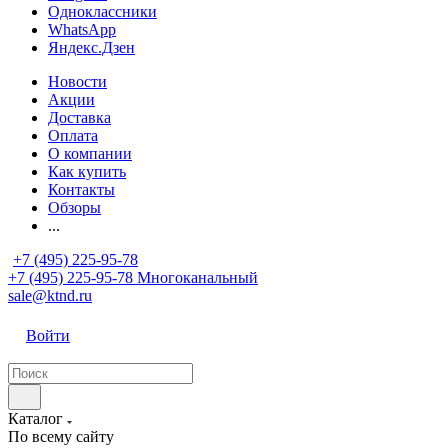
Одноклассники
WhatsApp
Яндекс.Дзен
Новости
Акции
Доставка
Оплата
О компании
Как купить
Контакты
Обзоры
...
+7 (495) 225-95-78
+7 (495) 225-95-78
Многоканальный
sale@ktnd.ru
Войти
Каталог
По всему сайту