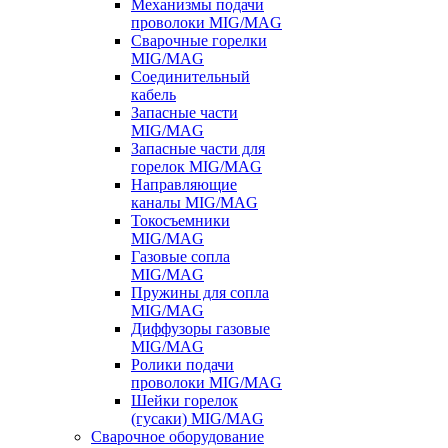
Механизмы подачи
проволоки MIG/MAG
Сварочные горелки
MIG/MAG
Соединительный
кабель
Запасные части
MIG/MAG
Запасные части для
горелок MIG/MAG
Направляющие
каналы MIG/MAG
Токосъемники
MIG/MAG
Газовые сопла
MIG/MAG
Пружины для сопла
MIG/MAG
Диффузоры газовые
MIG/MAG
Ролики подачи
проволоки MIG/MAG
Шейки горелок
(гусаки) MIG/MAG
Сварочное оборудование