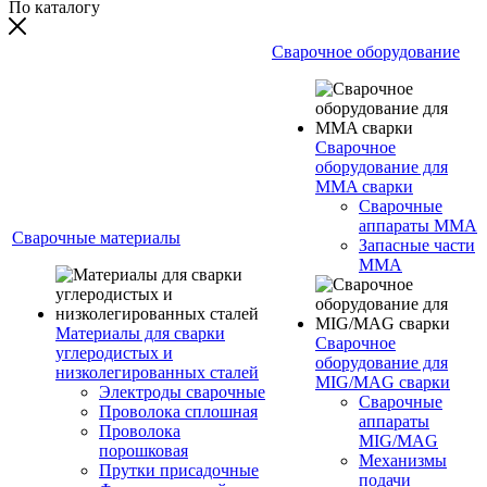
По каталогу
Сварочное оборудование
Сварочное
оборудование для
MMA сварки
Сварочные
аппараты MMA
Сварочные материалы
Запасные части
MMA
Материалы для сварки
Сварочное
углеродистых и
оборудование для
низколегированных сталей
MIG/MAG сварки
Электроды сварочные
Сварочные
Проволока сплошная
аппараты
Проволока
MIG/MAG
порошковая
Механизмы
Прутки присадочные
подачи