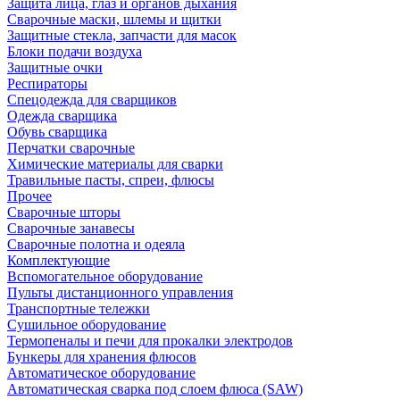
Защита лица, глаз и органов дыхания
Сварочные маски, шлемы и щитки
Защитные стекла, запчасти для масок
Блоки подачи воздуха
Защитные очки
Респираторы
Спецодежда для сварщиков
Одежда сварщика
Обувь сварщика
Перчатки сварочные
Химические материалы для сварки
Травильные пасты, спреи, флюсы
Прочее
Сварочные шторы
Сварочные занавесы
Сварочные полотна и одеяла
Комплектующие
Вспомогательное оборудование
Пульты дистанционного управления
Транспортные тележки
Сушильное оборудование
Термопеналы и печи для прокалки электродов
Бункеры для хранения флюсов
Автоматическое оборудование
Автоматическая сварка под слоем флюса (SAW)