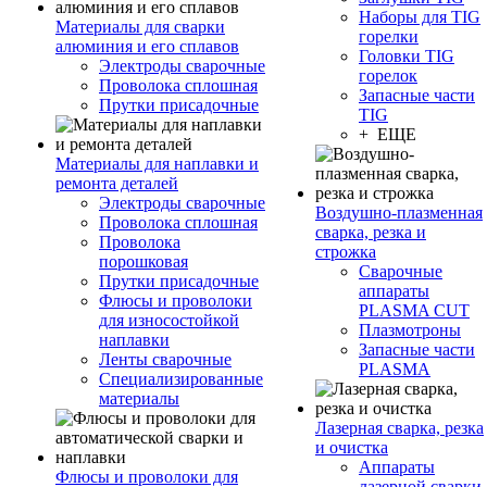
Наборы для TIG
Материалы для сварки
горелки
алюминия и его сплавов
Головки TIG
Электроды сварочные
горелок
Проволока сплошная
Запасные части
Прутки присадочные
TIG
+ ЕЩЕ
Материалы для наплавки и
ремонта деталей
Электроды сварочные
Воздушно-плазменная
Проволока сплошная
сварка, резка и
Проволока
строжка
порошковая
Сварочные
Прутки присадочные
аппараты
Флюсы и проволоки
PLASMA CUT
для износостойкой
Плазмотроны
наплавки
Запасные части
Ленты сварочные
PLASMA
Специализированные
материалы
Лазерная сварка, резка
и очистка
Аппараты
Флюсы и проволоки для
лазерной сварки