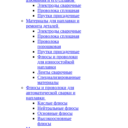
алюминия и его сплавов
Электроды сварочные
Проволока сплошная
Прутки присадочные
Материалы для наплавки и
ремонта деталей
Электроды сварочные
Проволока сплошная
Проволока
порошковая
Прутки присадочные
Флюсы и проволоки
для износостойкой
наплавки
Ленты сварочные
Специализированные
материалы
Флюсы и проволоки для
автоматической сварки и
наплавки
Кислые флюсы
Нейтральные флюсы
Основные флюсы
Высокоосновные
флюсы