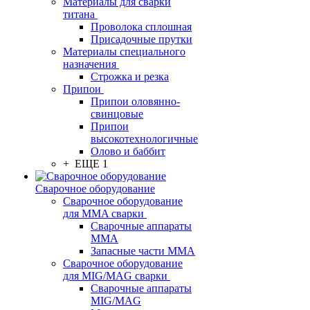
Материалы для сварки
титана
Проволока сплошная
Присадочные прутки
Материалы специального
назначения
Строжка и резка
Припои
Припои оловянно-
свинцовые
Припои
высокотехнологичные
Олово и баббит
+ ЕЩЕ 1
Сварочное оборудование
Сварочное оборудование
для MMA сварки
Сварочные аппараты
MMA
Запасные части MMA
Сварочное оборудование
для MIG/MAG сварки
Сварочные аппараты
MIG/MAG