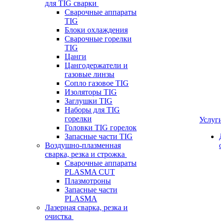
для TIG сварки
Сварочные аппараты
TIG
Блоки охлаждения
Сварочные горелки
TIG
Цанги
Цангодержатели и
газовые линзы
Сопло газовое TIG
Изоляторы TIG
Заглушки TIG
Наборы для TIG
горелки
Услуг
Головки TIG горелок
Запасные части TIG
Воздушно-плазменная
сварка, резка и строжка
Сварочные аппараты
PLASMA CUT
Плазмотроны
Запасные части
PLASMA
Лазерная сварка, резка и
очистка