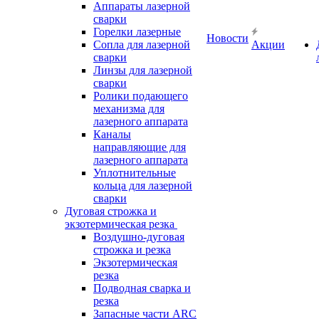
Аппараты лазерной
сварки
Горелки лазерные
Новости
Сопла для лазерной
Акции
сварки
Линзы для лазерной
сварки
Ролики подающего
механизма для
лазерного аппарата
Каналы
направляющие для
лазерного аппарата
Уплотнительные
кольца для лазерной
сварки
Дуговая строжка и
экзотермическая резка
Воздушно-дуговая
строжка и резка
Экзотермическая
резка
Подводная сварка и
резка
Запасные части ARC