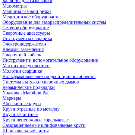
Баллоны для газосварки
Манометры
Машины газовой резки
Медицинское оборудование
Оборудование для газораспределительных систем
Сетевое оборудование
Сварочные аксессуары
Инструменты сварщика
Электрододержатели
Клеммы заземления
Сварочный кабель
Инструмент и вспомогательное оборудование
Магнитные угольники
Молотки сварщика
Вольфрамовые электроды и приспособления
Системы вытяжки сварочных дымов
Керамические подкладки
Упаковка Marathon Pac
Маркеры
Абразивные круги
Круги отрезные по металлу
Круги зачистные
Круги лепестковые тарельчатые
Самозацепляемые шлифовальные круги
Шлифовальные листы