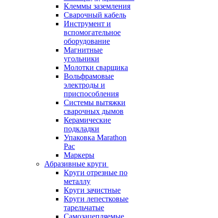
Клеммы заземления
Сварочный кабель
Инструмент и
вспомогательное
оборудование
Магнитные
угольники
Молотки сварщика
Вольфрамовые
электроды и
приспособления
Системы вытяжки
сварочных дымов
Керамические
подкладки
Упаковка Marathon
Pac
Маркеры
Абразивные круги
Круги отрезные по
металлу
Круги зачистные
Круги лепестковые
тарельчатые
Самозацепляемые