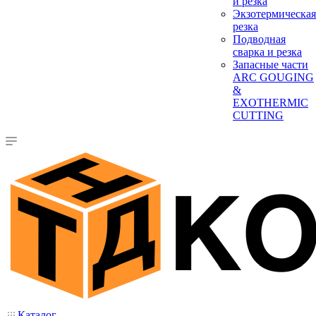
и резка
Экзотермическая
резка
Подводная
сварка и резка
Запасные части
ARC GOUGING
&
EXOTHERMIC
CUTTING
Каталог