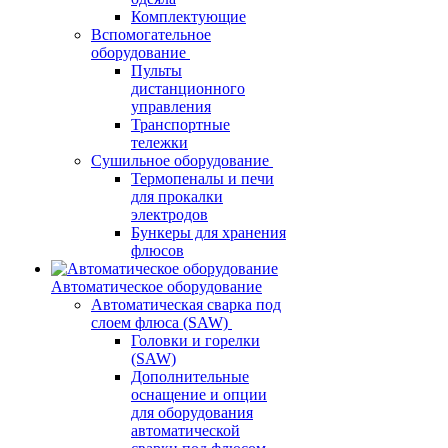
Комплектующие
Вспомогательное
оборудование
Пульты
дистанционного
управления
Транспортные
тележки
Сушильное оборудование
Термопеналы и печи
для прокалки
электродов
Бункеры для хранения
флюсов
Автоматическое оборудование
Автоматическая сварка под
слоем флюса (SAW)
Головки и горелки
(SAW)
Дополнительные
оснащение и опции
для оборудования
автоматической