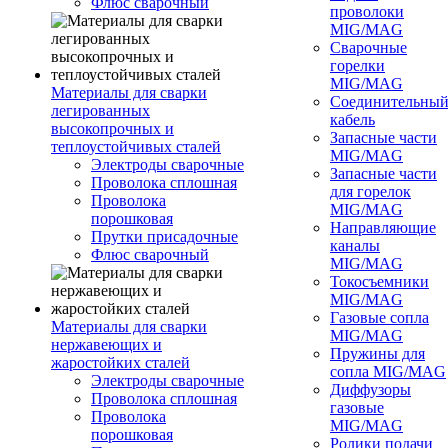
Флюс сварочный
проволоки
MIG/MAG
Сварочные
горелки
MIG/MAG
Материалы для сварки
Соединительны
легированных
кабель
высокопрочных и
Запасные части
теплоустойчивых сталей
MIG/MAG
Электроды сварочные
Запасные части
Проволока сплошная
для горелок
Проволока
MIG/MAG
порошковая
Направляющие
Прутки присадочные
каналы
Флюс сварочный
MIG/MAG
Токосъемники
MIG/MAG
Газовые сопла
Материалы для сварки
MIG/MAG
нержавеющих и
Пружины для
жаростойких сталей
сопла MIG/MAG
Электроды сварочные
Диффузоры
Проволока сплошная
газовые
Проволока
MIG/MAG
порошковая
Ролики подачи