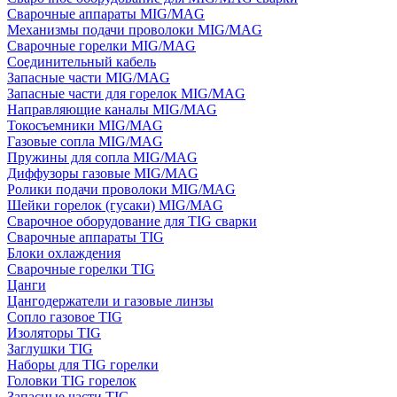
Сварочные аппараты MIG/MAG
Механизмы подачи проволоки MIG/MAG
Сварочные горелки MIG/MAG
Соединительный кабель
Запасные части MIG/MAG
Запасные части для горелок MIG/MAG
Направляющие каналы MIG/MAG
Токосъемники MIG/MAG
Газовые сопла MIG/MAG
Пружины для сопла MIG/MAG
Диффузоры газовые MIG/MAG
Ролики подачи проволоки MIG/MAG
Шейки горелок (гусаки) MIG/MAG
Сварочное оборудование для TIG сварки
Сварочные аппараты TIG
Блоки охлаждения
Сварочные горелки TIG
Цанги
Цангодержатели и газовые линзы
Сопло газовое TIG
Изоляторы TIG
Заглушки TIG
Наборы для TIG горелки
Головки TIG горелок
Запасные части TIG