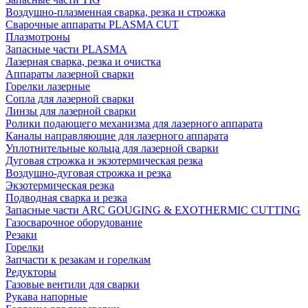
Воздушно-плазменная сварка, резка и строжка
Сварочные аппараты PLASMA CUT
Плазмотроны
Запасные части PLASMA
Лазерная сварка, резка и очистка
Аппараты лазерной сварки
Горелки лазерные
Сопла для лазерной сварки
Линзы для лазерной сварки
Ролики подающего механизма для лазерного аппарата
Каналы направляющие для лазерного аппарата
Уплотнительные кольца для лазерной сварки
Дуговая строжка и экзотермическая резка
Воздушно-дуговая строжка и резка
Экзотермическая резка
Подводная сварка и резка
Запасные части ARC GOUGING & EXOTHERMIC CUTTING
Газосварочное оборудование
Резаки
Горелки
Запчасти к резакам и горелкам
Редукторы
Газовые вентили для сварки
Рукава напорные