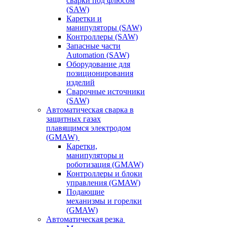
сварки под флюсом
(SAW)
Каретки и
манипуляторы (SAW)
Контроллеры (SAW)
Запасные части
Automation (SAW)
Оборудование для
позиционирования
изделий
Сварочные источники
(SAW)
Автоматическая сварка в
защитных газах
плавящимся электродом
(GMAW)
Каретки,
манипуляторы и
роботизация (GMAW)
Контроллеры и блоки
управления (GMAW)
Подающие
механизмы и горелки
(GMAW)
Автоматическая резка