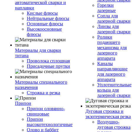
автоматической сварки и
Горелки
наплавки
лазерные
Кислые флюсы
Сопла для
Нейтральные флюсы
лазерной сварки
Основные флюсы
Линзы для
Высокоосновные
лазерной сварки
флюсы
Ролики
подающего
механизма для
Материалы для сварки
лазерного
титана
аппарата
Проволока сплошная
Каналы
Присадочные прутки
направляющие
для лазерного
аппарата
Материалы специального
Уплотнительные
назначения
кольца для
Строжка и резка
лазерной сварки
Припои
Припои оловянно-
Дуговая строжка и
свинцовые
экзотермическая резка
Припои
Воздушно-
высокотехнологичные
дуговая строжка
Олово и баббит