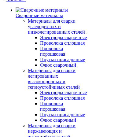
Сварочные материалы
Материалы для сварки
углеродистых и
низколегированных сталей
Электроды сварочные
Проволока сплошная
Проволока
порошковая
Прутки присадочные
Флюс сварочный
Материалы для сварки
легированных
высокопрочных и
теплоустойчивых сталей
Электроды сварочные
Проволока сплошная
Проволока
порошковая
Прутки присадочные
Флюс сварочный
Материалы для сварки
нержавеющих и
жаростойких сталей