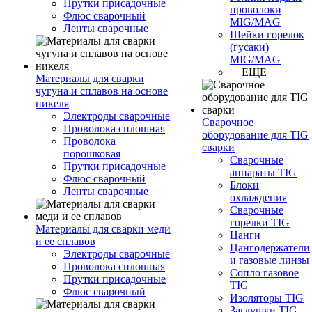
Прутки присадочные
проволоки
Флюс сварочный
MIG/MAG
Ленты сварочные
Шейки горелок
(гусаки)
MIG/MAG
+ ЕЩЕ
Материалы для сварки
чугуна и сплавов на основе
никеля
Электроды сварочные
Сварочное
Проволока сплошная
оборудование для TIG
Проволока
сварки
порошковая
Сварочные
Прутки присадочные
аппараты TIG
Флюс сварочный
Блоки
Ленты сварочные
охлаждения
Сварочные
горелки TIG
Материалы для сварки меди
Цанги
и ее сплавов
Цангодержатели
Электроды сварочные
и газовые линзы
Проволока сплошная
Сопло газовое
Прутки присадочные
TIG
Флюс сварочный
Изоляторы TIG
Заглушки TIG