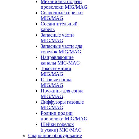
Механизмы подачи
проволоки MIG/MAG
Сварочные горелки
MIG/MAG
Соединительный
кабель
Запасные части
MIG/MAG
Запасные части для
горелок MIG/MAG
Направляющие
каналы MIG/MAG
Токосъемники
MIG/MAG
Газовые сопла
MIG/MAG
Пружины для сопла
MIG/MAG
Диффузоры газовые
MIG/MAG
Ролики подачи
проволоки MIG/MAG
Шейки горелок
(гусаки) MIG/MAG
Сварочное оборудование