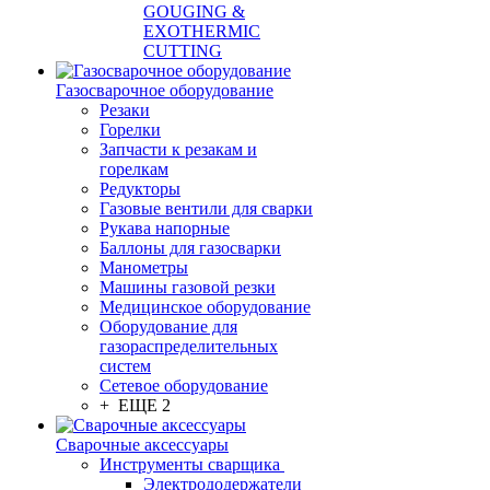
GOUGING &
EXOTHERMIC
CUTTING
Газосварочное оборудование
Резаки
Горелки
Запчасти к резакам и
горелкам
Редукторы
Газовые вентили для сварки
Рукава напорные
Баллоны для газосварки
Манометры
Машины газовой резки
Медицинское оборудование
Оборудование для
газораспределительных
систем
Сетевое оборудование
+ ЕЩЕ 2
Сварочные аксессуары
Инструменты сварщика
Электрододержатели