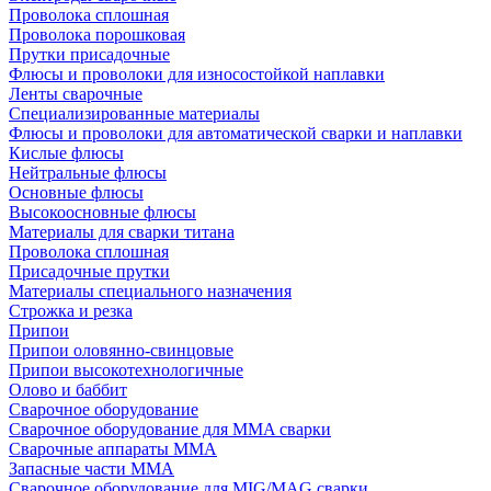
Проволока сплошная
Проволока порошковая
Прутки присадочные
Флюсы и проволоки для износостойкой наплавки
Ленты сварочные
Специализированные материалы
Флюсы и проволоки для автоматической сварки и наплавки
Кислые флюсы
Нейтральные флюсы
Основные флюсы
Высокоосновные флюсы
Материалы для сварки титана
Проволока сплошная
Присадочные прутки
Материалы специального назначения
Строжка и резка
Припои
Припои оловянно-свинцовые
Припои высокотехнологичные
Олово и баббит
Сварочное оборудование
Сварочное оборудование для MMA сварки
Сварочные аппараты MMA
Запасные части MMA
Сварочное оборудование для MIG/MAG сварки