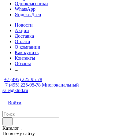
Одноклассники
WhatsApp
Яндекс.Дзен
Новости
Акции
Доставка
Оплата
О компании
Как купить
Контакты
Обзоры
...
+7 (495) 225-95-78
+7 (495) 225-95-78
Многоканальный
sale@ktnd.ru
Войти
Каталог
По всему сайту