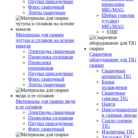
Прутки присадочные
проволоки
Флюс сварочный
MIG/MAG
Ленты сварочные
Шейки горелок
(гусаки)
MIG/MAG
+ ЕЩЕ
Материалы для сварки
чугуна и сплавов на основе
никеля
Электроды сварочные
Сварочное
Проволока сплошная
оборудование для TIG
Проволока
сварки
порошковая
Сварочные
Прутки присадочные
аппараты TIG
Флюс сварочный
Блоки
Ленты сварочные
охлаждения
Сварочные
горелки TIG
Материалы для сварки меди
Цанги
и ее сплавов
Цангодержатели
Электроды сварочные
и газовые линзы
Проволока сплошная
Сопло газовое
Прутки присадочные
TIG
Флюс сварочный
Изоляторы TIG
Заглушки TIG