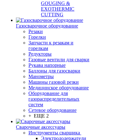
GOUGING &
EXOTHERMIC
CUTTING
Газосварочное оборудование
Резаки
Горелки
Запчасти к резакам и
горелкам
Редукторы
Газовые вентили для сварки
Рукава напорные
Баллоны для газосварки
Манометры
Машины газовой резки
Медицинское оборудование
Оборудование для
газораспределительных
систем
Сетевое оборудование
+ ЕЩЕ 2
Сварочные аксессуары
Инструменты сварщика
Электрододержатели