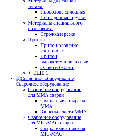
Материалы для сварки
титана
Проволока сплошная
Присадочные прутки
Материалы специального
назначения
Строжка и резка
Припои
Припои оловянно-
свинцовые
Припои
высокотехнологичные
Олово и баббит
+ ЕЩЕ 1
Сварочное оборудование
Сварочное оборудование
для MMA сварки
Сварочные аппараты
MMA
Запасные части MMA
Сварочное оборудование
для MIG/MAG сварки
Сварочные аппараты
MIG/MAG