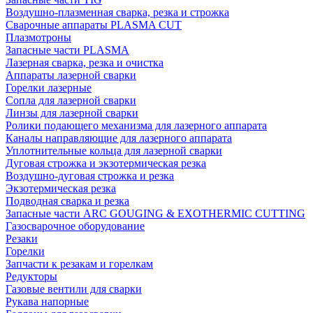
Воздушно-плазменная сварка, резка и строжка
Сварочные аппараты PLASMA CUT
Плазмотроны
Запасные части PLASMA
Лазерная сварка, резка и очистка
Аппараты лазерной сварки
Горелки лазерные
Сопла для лазерной сварки
Линзы для лазерной сварки
Ролики подающего механизма для лазерного аппарата
Каналы направляющие для лазерного аппарата
Уплотнительные кольца для лазерной сварки
Дуговая строжка и экзотермическая резка
Воздушно-дуговая строжка и резка
Экзотермическая резка
Подводная сварка и резка
Запасные части ARC GOUGING & EXOTHERMIC CUTTING
Газосварочное оборудование
Резаки
Горелки
Запчасти к резакам и горелкам
Редукторы
Газовые вентили для сварки
Рукава напорные