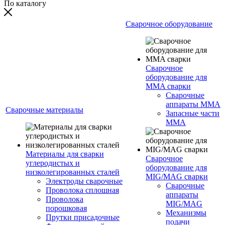
По каталогу
Сварочное оборудование
Сварочное
оборудование для
MMA сварки
Сварочные
аппараты MMA
Сварочные материалы
Запасные части
MMA
Материалы для сварки
Сварочное
углеродистых и
оборудование для
низколегированных сталей
MIG/MAG сварки
Электроды сварочные
Сварочные
Проволока сплошная
аппараты
Проволока
MIG/MAG
порошковая
Механизмы
Прутки присадочные
подачи