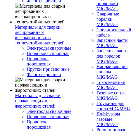
Флюс сварочный
проволоки
MIG/MAG
Сварочные
горелки
MIG/MAG
Материалы для сварки
Соединительны
легированных
кабель
высокопрочных и
Запасные части
теплоустойчивых сталей
MIG/MAG
Электроды сварочные
Запасные части
Проволока сплошная
для горелок
Проволока
MIG/MAG
порошковая
Направляющие
Прутки присадочные
каналы
Флюс сварочный
MIG/MAG
Токосъемники
MIG/MAG
Газовые сопла
Материалы для сварки
MIG/MAG
нержавеющих и
Пружины для
жаростойких сталей
сопла MIG/MAG
Электроды сварочные
Диффузоры
Проволока сплошная
газовые
Проволока
MIG/MAG
порошковая
Ролики подачи