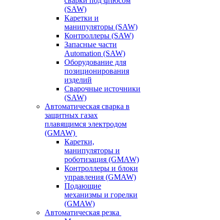
сварки под флюсом
(SAW)
Каретки и
манипуляторы (SAW)
Контроллеры (SAW)
Запасные части
Automation (SAW)
Оборудование для
позиционирования
изделий
Сварочные источники
(SAW)
Автоматическая сварка в
защитных газах
плавящимся электродом
(GMAW)
Каретки,
манипуляторы и
роботизация (GMAW)
Контроллеры и блоки
управления (GMAW)
Подающие
механизмы и горелки
(GMAW)
Автоматическая резка