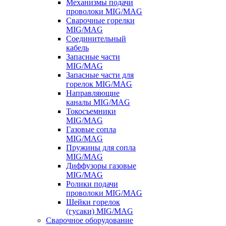
Механизмы подачи
проволоки MIG/MAG
Сварочные горелки
MIG/MAG
Соединительный
кабель
Запасные части
MIG/MAG
Запасные части для
горелок MIG/MAG
Направляющие
каналы MIG/MAG
Токосъемники
MIG/MAG
Газовые сопла
MIG/MAG
Пружины для сопла
MIG/MAG
Диффузоры газовые
MIG/MAG
Ролики подачи
проволоки MIG/MAG
Шейки горелок
(гусаки) MIG/MAG
Сварочное оборудование