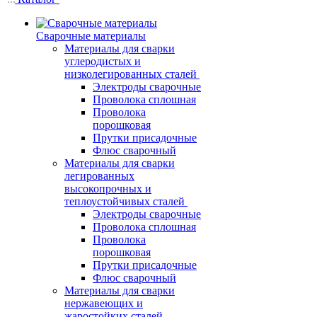
Сварочные материалы
Материалы для сварки
углеродистых и
низколегированных сталей
Электроды сварочные
Проволока сплошная
Проволока
порошковая
Прутки присадочные
Флюс сварочный
Материалы для сварки
легированных
высокопрочных и
теплоустойчивых сталей
Электроды сварочные
Проволока сплошная
Проволока
порошковая
Прутки присадочные
Флюс сварочный
Материалы для сварки
нержавеющих и
жаростойких сталей