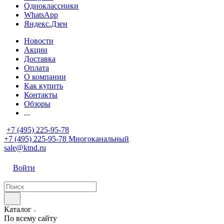
Одноклассники
WhatsApp
Яндекс.Дзен
Новости
Акции
Доставка
Оплата
О компании
Как купить
Контакты
Обзоры
...
+7 (495) 225-95-78
+7 (495) 225-95-78
Многоканальный
sale@ktnd.ru
Войти
Каталог
По всему сайту