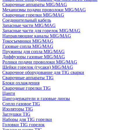
Сварочные аппараты MIG/MAG
Механизмы подачи проволоки MIG/MAG
Сварочные горелки MIG/MAG
Соединительный кабель
Запасные части MIG/MAG
Запасные части для горелок MIG/MAG
Направляющие каналы MIG/MAG
Токосъемники MIG/MAG
Газовые сопла MIG/MAG
Пружины для сопла MIG/MAG
Диффузоры газовые MIG/MAG
Ролики подачи проволоки MIG/MAG
Шейки горелок (гусаки) MIG/MAG
Сварочное оборудование для TIG сварки
Сварочные аппараты TIG
Блоки охлаждения
Сварочные горелки TIG
Цанги
Цангодержатели и газовые линзы
Сопло газовое TIG
Изоляторы TIG
Заглушки TIG
Наборы для TIG горелки
Головки TIG горелок
Запасные части TIG