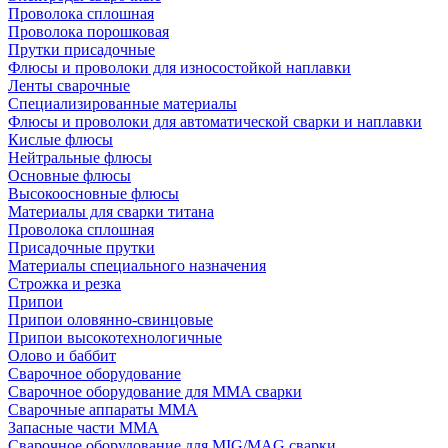
Проволока сплошная
Проволока порошковая
Прутки присадочные
Флюсы и проволоки для износостойкой наплавки
Ленты сварочные
Специализированные материалы
Флюсы и проволоки для автоматической сварки и наплавки
Кислые флюсы
Нейтральные флюсы
Основные флюсы
Высокоосновные флюсы
Материалы для сварки титана
Проволока сплошная
Присадочные прутки
Материалы специального назначения
Строжка и резка
Припои
Припои оловянно-свинцовые
Припои высокотехнологичные
Олово и баббит
Сварочное оборудование
Сварочное оборудование для MMA сварки
Сварочные аппараты MMA
Запасные части MMA
Сварочное оборудование для MIG/MAG сварки