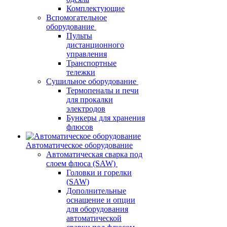
Комплектующие
Вспомогательное
оборудование
Пульты
дистанционного
управления
Транспортные
тележки
Сушильное оборудование
Термопеналы и печи
для прокалки
электродов
Бункеры для хранения
флюсов
Автоматическое оборудование
Автоматическая сварка под
слоем флюса (SAW)
Головки и горелки
(SAW)
Дополнительные
оснащение и опции
для оборудования
автоматической