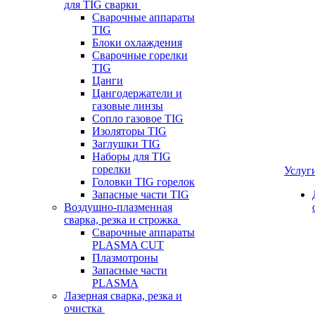
для TIG сварки
Сварочные аппараты
TIG
Блоки охлаждения
Сварочные горелки
TIG
Цанги
Цангодержатели и
газовые линзы
Сопло газовое TIG
Изоляторы TIG
Заглушки TIG
Наборы для TIG
горелки
Услуг
Головки TIG горелок
Запасные части TIG
Воздушно-плазменная
сварка, резка и строжка
Сварочные аппараты
PLASMA CUT
Плазмотроны
Запасные части
PLASMA
Лазерная сварка, резка и
очистка