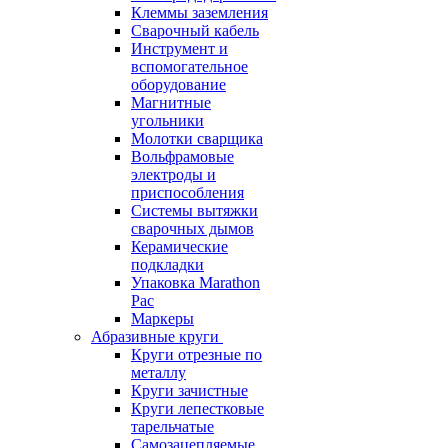
Клеммы заземления
Сварочный кабель
Инструмент и
вспомогательное
оборудование
Магнитные
угольники
Молотки сварщика
Вольфрамовые
электроды и
приспособления
Системы вытяжки
сварочных дымов
Керамические
подкладки
Упаковка Marathon
Pac
Маркеры
Абразивные круги
Круги отрезные по
металлу
Круги зачистные
Круги лепестковые
тарельчатые
Самозацепляемые