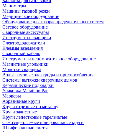
Баллоны для газосварки
Манометры
Машины газовой резки
Медицинское оборудование
Оборудование для газораспределительных систем
Сетевое оборудование
Сварочные аксессуары
Инструменты сварщика
Электрододержатели
Клеммы заземления
Сварочный кабель
Инструмент и вспомогательное оборудование
Магнитные угольники
Молотки сварщика
Вольфрамовые электроды и приспособления
Системы вытяжки сварочных дымов
Керамические подкладки
Упаковка Marathon Pac
Маркеры
Абразивные круги
Круги отрезные по металлу
Круги зачистные
Круги лепестковые тарельчатые
Самозацепляемые шлифовальные круги
Шлифовальные листы