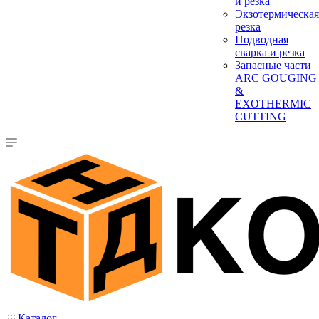
и резка
Экзотермическая
резка
Подводная
сварка и резка
Запасные части
ARC GOUGING
&
EXOTHERMIC
CUTTING
Каталог