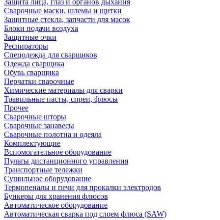
Защита лица, глаз и органов дыхания
Сварочные маски, шлемы и щитки
Защитные стекла, запчасти для масок
Блоки подачи воздуха
Защитные очки
Респираторы
Спецодежда для сварщиков
Одежда сварщика
Обувь сварщика
Перчатки сварочные
Химические материалы для сварки
Травильные пасты, спреи, флюсы
Прочее
Сварочные шторы
Сварочные занавесы
Сварочные полотна и одеяла
Комплектующие
Вспомогательное оборудование
Пульты дистанционного управления
Транспортные тележки
Сушильное оборудование
Термопеналы и печи для прокалки электродов
Бункеры для хранения флюсов
Автоматическое оборудование
Автоматическая сварка под слоем флюса (SAW)