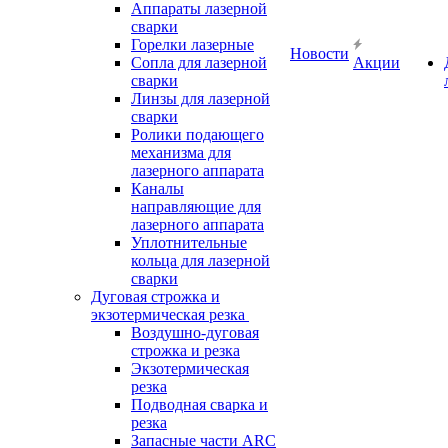
Аппараты лазерной
сварки
Горелки лазерные
Новости
Сопла для лазерной
Акции
сварки
Линзы для лазерной
сварки
Ролики подающего
механизма для
лазерного аппарата
Каналы
направляющие для
лазерного аппарата
Уплотнительные
кольца для лазерной
сварки
Дуговая строжка и
экзотермическая резка
Воздушно-дуговая
строжка и резка
Экзотермическая
резка
Подводная сварка и
резка
Запасные части ARC