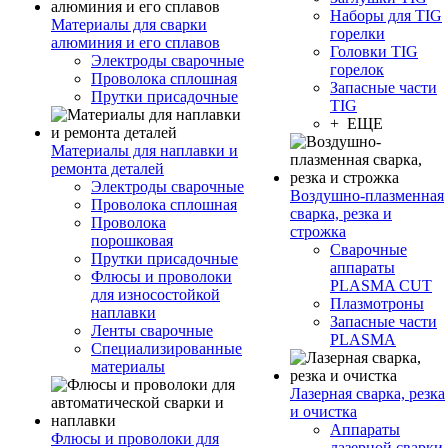
Наборы для TIG
Материалы для сварки
горелки
алюминия и его сплавов
Головки TIG
Электроды сварочные
горелок
Проволока сплошная
Запасные части
Прутки присадочные
TIG
+ ЕЩЕ
Материалы для наплавки и
ремонта деталей
Электроды сварочные
Воздушно-плазменная
Проволока сплошная
сварка, резка и
Проволока
строжка
порошковая
Сварочные
Прутки присадочные
аппараты
Флюсы и проволоки
PLASMA CUT
для износостойкой
Плазмотроны
наплавки
Запасные части
Ленты сварочные
PLASMA
Специализированные
материалы
Лазерная сварка, резка
и очистка
Аппараты
Флюсы и проволоки для
лазерной сварки