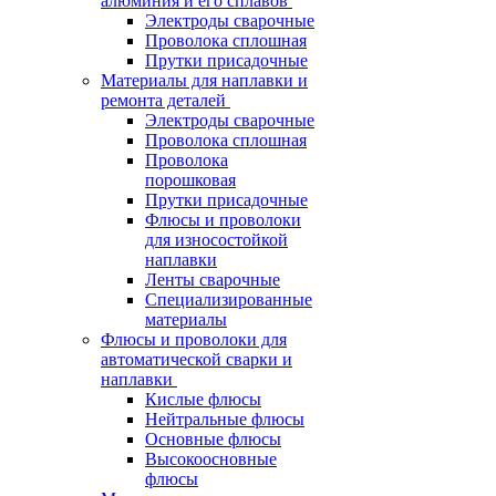
алюминия и его сплавов
Электроды сварочные
Проволока сплошная
Прутки присадочные
Материалы для наплавки и
ремонта деталей
Электроды сварочные
Проволока сплошная
Проволока
порошковая
Прутки присадочные
Флюсы и проволоки
для износостойкой
наплавки
Ленты сварочные
Специализированные
материалы
Флюсы и проволоки для
автоматической сварки и
наплавки
Кислые флюсы
Нейтральные флюсы
Основные флюсы
Высокоосновные
флюсы