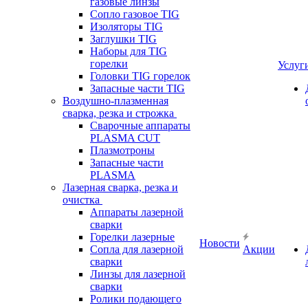
газовые линзы
Сопло газовое TIG
Изоляторы TIG
Заглушки TIG
Наборы для TIG
горелки
Услуг
Головки TIG горелок
Запасные части TIG
Воздушно-плазменная
сварка, резка и строжка
Сварочные аппараты
PLASMA CUT
Плазмотроны
Запасные части
PLASMA
Лазерная сварка, резка и
очистка
Аппараты лазерной
сварки
Горелки лазерные
Новости
Сопла для лазерной
Акции
сварки
Линзы для лазерной
сварки
Ролики подающего