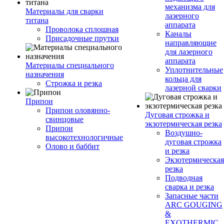
механизма для
Материалы для сварки
лазерного
титана
аппарата
Проволока сплошная
Каналы
Присадочные прутки
направляющие
для лазерного
аппарата
Материалы специального
Уплотнительные
назначения
кольца для
Строжка и резка
лазерной сварки
Припои
Припои оловянно-
Дуговая строжка и
свинцовые
экзотермическая резка
Припои
Воздушно-
высокотехнологичные
дуговая строжка
Олово и баббит
и резка
Экзотермическая
резка
Подводная
сварка и резка
Запасные части
ARC GOUGING
&
EXOTHERMIC