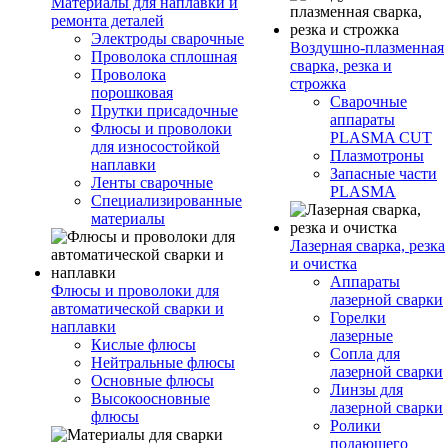
Материалы для наплавки и
ремонта деталей
Электроды сварочные
Воздушно-плазменная
Проволока сплошная
сварка, резка и
Проволока
строжка
порошковая
Сварочные
Прутки присадочные
аппараты
Флюсы и проволоки
PLASMA CUT
для износостойкой
Плазмотроны
наплавки
Запасные части
Ленты сварочные
PLASMA
Специализированные
материалы
Лазерная сварка, резка
и очистка
Аппараты
Флюсы и проволоки для
лазерной сварки
автоматической сварки и
Горелки
наплавки
лазерные
Кислые флюсы
Сопла для
Нейтральные флюсы
лазерной сварки
Основные флюсы
Линзы для
Высокоосновные
лазерной сварки
флюсы
Ролики
подающего