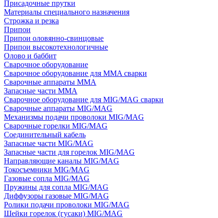
Присадочные прутки
Материалы специального назначения
Строжка и резка
Припои
Припои оловянно-свинцовые
Припои высокотехнологичные
Олово и баббит
Сварочное оборудование
Сварочное оборудование для MMA сварки
Сварочные аппараты MMA
Запасные части MMA
Сварочное оборудование для MIG/MAG сварки
Сварочные аппараты MIG/MAG
Механизмы подачи проволоки MIG/MAG
Сварочные горелки MIG/MAG
Соединительный кабель
Запасные части MIG/MAG
Запасные части для горелок MIG/MAG
Направляющие каналы MIG/MAG
Токосъемники MIG/MAG
Газовые сопла MIG/MAG
Пружины для сопла MIG/MAG
Диффузоры газовые MIG/MAG
Ролики подачи проволоки MIG/MAG
Шейки горелок (гусаки) MIG/MAG