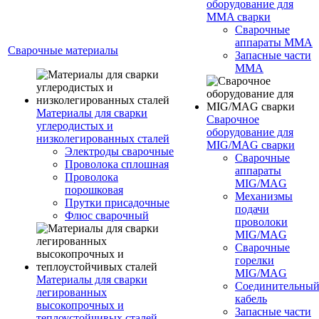
оборудование для
MMA сварки
Сварочные
аппараты MMA
Сварочные материалы
Запасные части
MMA
Материалы для сварки
Сварочное
углеродистых и
оборудование для
низколегированных сталей
MIG/MAG сварки
Электроды сварочные
Сварочные
Проволока сплошная
аппараты
Проволока
MIG/MAG
порошковая
Механизмы
Прутки присадочные
подачи
Флюс сварочный
проволоки
MIG/MAG
Сварочные
горелки
MIG/MAG
Материалы для сварки
Соединительны
легированных
кабель
высокопрочных и
Запасные части
теплоустойчивых сталей