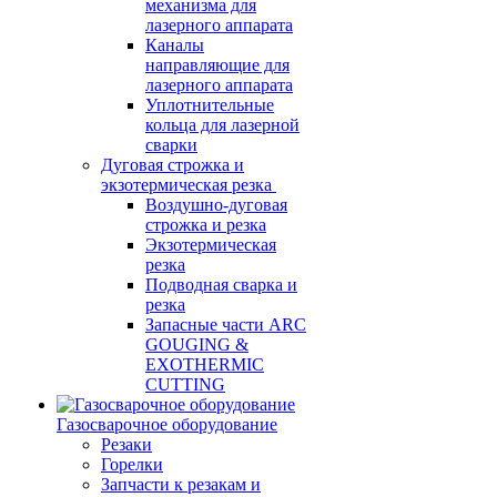
механизма для
лазерного аппарата
Каналы
направляющие для
лазерного аппарата
Уплотнительные
кольца для лазерной
сварки
Дуговая строжка и
экзотермическая резка
Воздушно-дуговая
строжка и резка
Экзотермическая
резка
Подводная сварка и
резка
Запасные части ARC
GOUGING &
EXOTHERMIC
CUTTING
Газосварочное оборудование
Резаки
Горелки
Запчасти к резакам и