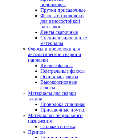
порошковая
Прутки присадочные
Флюсы и проволоки
для износостойкой
наплавки
Ленты сварочные
Специализированные
материалы
Флюсы и проволоки для
автоматической сварки и
наплавки
Кислые флюсы
Нейтральные флюсы
Основные флюсы
Высокоосновные
флюсы
Материалы для сварки
титана
Проволока сплошная
Присадочные прутки
Материалы специального
назначения
Строжка и резка
Припои
Припои оловянно-