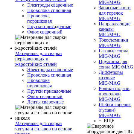
MIG/MAG
Электроды сварочные
Запасные части
Проволока сплошная
для горелок
Проволока
MIG/MAG
порошковая
Направляющие
Прутки присадочные
каналы
Флюс сварочный
MIG/MAG
Токосъемники
MIG/MAG
Газовые сопла
Материалы для сварки
MIG/MAG
нержавеющих и
Пружины для
жаростойких сталей
сопла MIG/MAG
Электроды сварочные
Диффузоры
Проволока сплошная
газовые
Проволока
MIG/MAG
порошковая
Ролики подачи
Прутки присадочные
проволоки
Флюс сварочный
MIG/MAG
Ленты сварочные
Шейки горелок
(гусаки)
MIG/MAG
+ ЕЩЕ
Материалы для сварки
чугуна и сплавов на основе