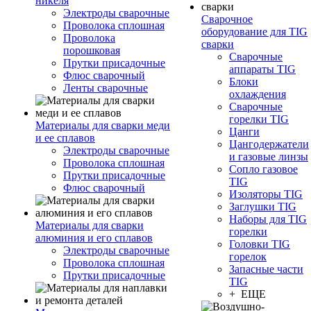
никеля
Электроды сварочные
Сварочное
Проволока сплошная
оборудование для TIG
Проволока
сварки
порошковая
Сварочные
Прутки присадочные
аппараты TIG
Флюс сварочный
Блоки
Ленты сварочные
охлаждения
Сварочные
горелки TIG
Материалы для сварки меди
Цанги
и ее сплавов
Цангодержатели
Электроды сварочные
и газовые линзы
Проволока сплошная
Сопло газовое
Прутки присадочные
TIG
Флюс сварочный
Изоляторы TIG
Заглушки TIG
Наборы для TIG
Материалы для сварки
горелки
алюминия и его сплавов
Головки TIG
Электроды сварочные
горелок
Проволока сплошная
Запасные части
Прутки присадочные
TIG
+ ЕЩЕ