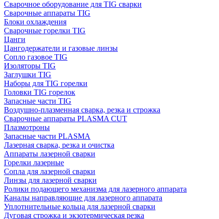
Сварочное оборудование для TIG сварки
Сварочные аппараты TIG
Блоки охлаждения
Сварочные горелки TIG
Цанги
Цангодержатели и газовые линзы
Сопло газовое TIG
Изоляторы TIG
Заглушки TIG
Наборы для TIG горелки
Головки TIG горелок
Запасные части TIG
Воздушно-плазменная сварка, резка и строжка
Сварочные аппараты PLASMA CUT
Плазмотроны
Запасные части PLASMA
Лазерная сварка, резка и очистка
Аппараты лазерной сварки
Горелки лазерные
Сопла для лазерной сварки
Линзы для лазерной сварки
Ролики подающего механизма для лазерного аппарата
Каналы направляющие для лазерного аппарата
Уплотнительные кольца для лазерной сварки
Дуговая строжка и экзотермическая резка