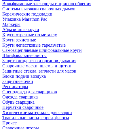
Вольфрамовые электроды и приспособления
Системы вытяжки сварочных дымов
Керамические подкладки
Упаковка Marathon Pac
Маркеры
Абразивные круги
Круги отрезные по металлу
Круги зачистные
Круги лепестковые тарельчатые
Самозацепляемые шлифовальные круги
Шлифовальные листы
Защита лица, глаз и органов дыхания
Сварочные маски, шлемы и щитки
Защитные стекла, запчасти для масок
Блоки подачи воздуха
Защитные очки
Респираторы
Спецодежда для сварщиков
Одежда сварщика
Обувь сварщика
Перчатки сварочные
Химические материалы для сварки
Травильные пасты, спреи, флюсы
Прочее
Сварочные шторы