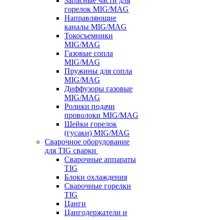
Запасные части для
горелок MIG/MAG
Направляющие
каналы MIG/MAG
Токосъемники
MIG/MAG
Газовые сопла
MIG/MAG
Пружины для сопла
MIG/MAG
Диффузоры газовые
MIG/MAG
Ролики подачи
проволоки MIG/MAG
Шейки горелок
(гусаки) MIG/MAG
Сварочное оборудование
для TIG сварки
Сварочные аппараты
TIG
Блоки охлаждения
Сварочные горелки
TIG
Цанги
Цангодержатели и