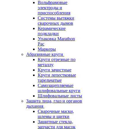
Вольфрамовые
электроды и
приспособления
Системы вытяжки
сварочных дымов
Керамические
подкладки
Упаковка Marathon
Pac
Маркеры
Абразивные круги
Круги отрезные по
металлу
Круги зачистные
Круги лепестковые
тарельчатые
Самозацепляемые
шлифовальные круги
Шлифовальные листы
Защита лица, глаз и органов
дыхания
Сварочные маски,
шлемы и щитки
Защитные стекла,
запчасти для масок