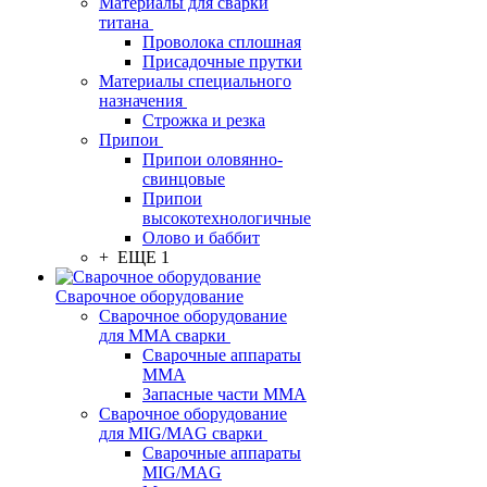
Материалы для сварки
титана
Проволока сплошная
Присадочные прутки
Материалы специального
назначения
Строжка и резка
Припои
Припои оловянно-
свинцовые
Припои
высокотехнологичные
Олово и баббит
+ ЕЩЕ 1
Сварочное оборудование
Сварочное оборудование
для MMA сварки
Сварочные аппараты
MMA
Запасные части MMA
Сварочное оборудование
для MIG/MAG сварки
Сварочные аппараты
MIG/MAG