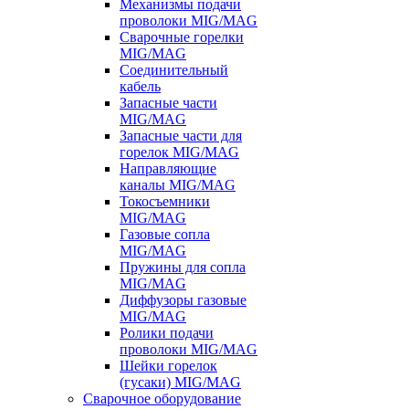
Механизмы подачи
проволоки MIG/MAG
Сварочные горелки
MIG/MAG
Соединительный
кабель
Запасные части
MIG/MAG
Запасные части для
горелок MIG/MAG
Направляющие
каналы MIG/MAG
Токосъемники
MIG/MAG
Газовые сопла
MIG/MAG
Пружины для сопла
MIG/MAG
Диффузоры газовые
MIG/MAG
Ролики подачи
проволоки MIG/MAG
Шейки горелок
(гусаки) MIG/MAG
Сварочное оборудование