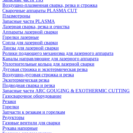
Воздушно-плазменная сварка, резка и строжка
Сварочные аппараты PLASMA CUT
Плазмотроны
Запасные части PLASMA
Лазерная сварка, резка и очистка
Аппараты лазерной сварки
Горелки лазерные
Сопла для лазерной сварки
Линзы для лазерной сварки
Ролики подающего механизма для лазерного аппарата
Каналы направляющие для лазерного аппарата
Уплотнительные кольца для лазерной сварки
Дуговая строжка и экзотермическая резка
Воздушно-дуговая строжка и резка
Экзотермическая резка
Подводная сварка и резка
Запасные части ARC GOUGING & EXOTHERMIC CUTTING
Газосварочное оборудование
Резаки
Горелки
Запчасти к резакам и горелкам
Редукторы
Газовые вентили для сварки
Рукава напорные