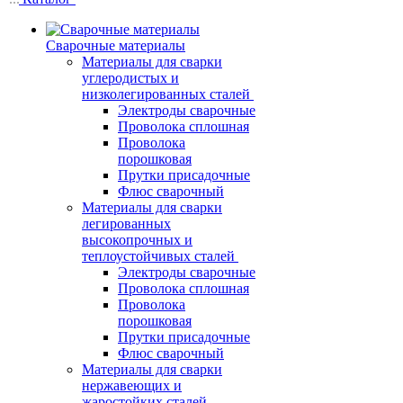
Сварочные материалы
Материалы для сварки
углеродистых и
низколегированных сталей
Электроды сварочные
Проволока сплошная
Проволока
порошковая
Прутки присадочные
Флюс сварочный
Материалы для сварки
легированных
высокопрочных и
теплоустойчивых сталей
Электроды сварочные
Проволока сплошная
Проволока
порошковая
Прутки присадочные
Флюс сварочный
Материалы для сварки
нержавеющих и
жаростойких сталей