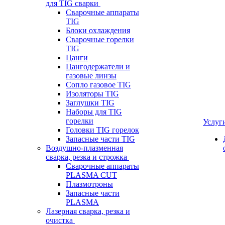
для TIG сварки
Сварочные аппараты
TIG
Блоки охлаждения
Сварочные горелки
TIG
Цанги
Цангодержатели и
газовые линзы
Сопло газовое TIG
Изоляторы TIG
Заглушки TIG
Наборы для TIG
горелки
Услуг
Головки TIG горелок
Запасные части TIG
Воздушно-плазменная
сварка, резка и строжка
Сварочные аппараты
PLASMA CUT
Плазмотроны
Запасные части
PLASMA
Лазерная сварка, резка и
очистка