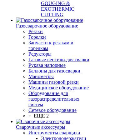
GOUGING &
EXOTHERMIC
CUTTING
Газосварочное оборудование
Резаки
Горелки
Запчасти к резакам и
горелкам
Редукторы
Газовые вентили для сварки
Рукава напорные
Баллоны для газосварки
Манометры
Машины газовой резки
Медицинское оборудование
Оборудование для
газораспределительных
систем
Сетевое оборудование
+ ЕЩЕ 2
Сварочные аксессуары
Инструменты сварщика
Электрододержатели