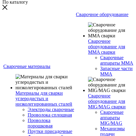
По каталогу
Сварочное оборудование
Сварочное
оборудование для
MMA сварки
Сварочные
аппараты MMA
Сварочные материалы
Запасные части
MMA
Материалы для сварки
Сварочное
углеродистых и
оборудование для
низколегированных сталей
MIG/MAG сварки
Электроды сварочные
Сварочные
Проволока сплошная
аппараты
Проволока
MIG/MAG
порошковая
Механизмы
Прутки присадочные
подачи