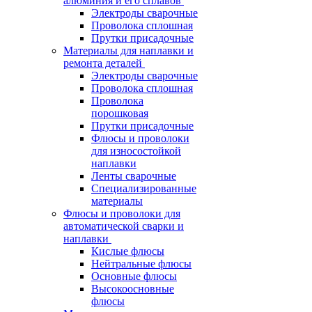
алюминия и его сплавов
Электроды сварочные
Проволока сплошная
Прутки присадочные
Материалы для наплавки и
ремонта деталей
Электроды сварочные
Проволока сплошная
Проволока
порошковая
Прутки присадочные
Флюсы и проволоки
для износостойкой
наплавки
Ленты сварочные
Специализированные
материалы
Флюсы и проволоки для
автоматической сварки и
наплавки
Кислые флюсы
Нейтральные флюсы
Основные флюсы
Высокоосновные
флюсы