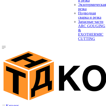
и резка
Экзотермическая
резка
Подводная
сварка и резка
Запасные части
ARC GOUGING
&
EXOTHERMIC
CUTTING
Каталог