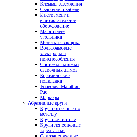
Клеммы заземления
Сварочный кабель
Инструмент и
вспомогательное
оборудование
Магнитные
угольники
Молотки сварщика
Вольфрамовые
электроды и
приспособления
Системы вытяжки
сварочных дымов
Керамические
подкладки
Упаковка Marathon
Pac
Маркеры
Абразивные круги
Круги отрезные по
металлу
Круги зачистные
Круги лепестковые
тарельчатые
Самозацепляемые