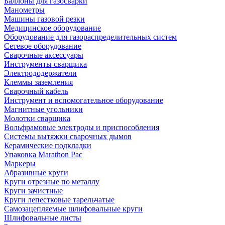
Баллоны для газосварки
Манометры
Машины газовой резки
Медицинское оборудование
Оборудование для газораспределительных систем
Сетевое оборудование
Сварочные аксессуары
Инструменты сварщика
Электрододержатели
Клеммы заземления
Сварочный кабель
Инструмент и вспомогательное оборудование
Магнитные угольники
Молотки сварщика
Вольфрамовые электроды и приспособления
Системы вытяжки сварочных дымов
Керамические подкладки
Упаковка Marathon Pac
Маркеры
Абразивные круги
Круги отрезные по металлу
Круги зачистные
Круги лепестковые тарельчатые
Самозацепляемые шлифовальные круги
Шлифовальные листы