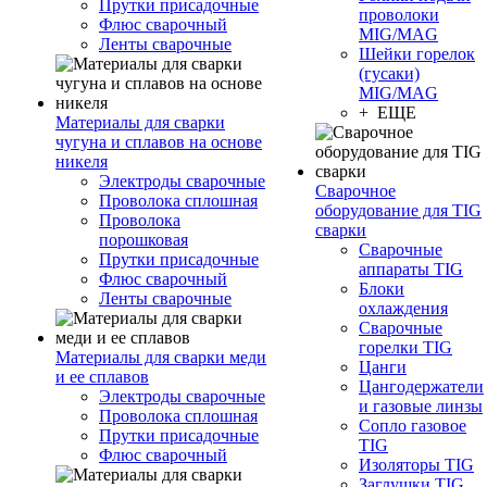
Прутки присадочные
проволоки
Флюс сварочный
MIG/MAG
Ленты сварочные
Шейки горелок
(гусаки)
MIG/MAG
+ ЕЩЕ
Материалы для сварки
чугуна и сплавов на основе
никеля
Электроды сварочные
Сварочное
Проволока сплошная
оборудование для TIG
Проволока
сварки
порошковая
Сварочные
Прутки присадочные
аппараты TIG
Флюс сварочный
Блоки
Ленты сварочные
охлаждения
Сварочные
горелки TIG
Материалы для сварки меди
Цанги
и ее сплавов
Цангодержатели
Электроды сварочные
и газовые линзы
Проволока сплошная
Сопло газовое
Прутки присадочные
TIG
Флюс сварочный
Изоляторы TIG
Заглушки TIG