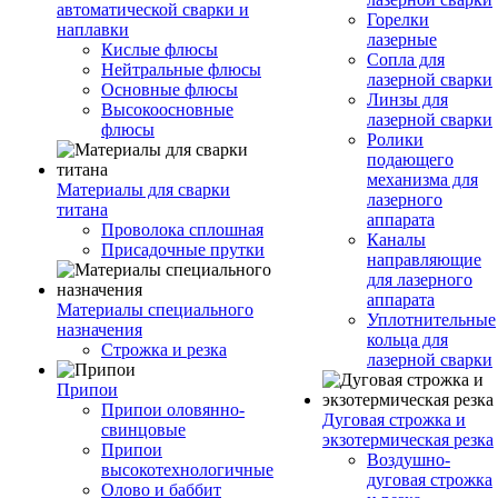
автоматической сварки и
Горелки
наплавки
лазерные
Кислые флюсы
Сопла для
Нейтральные флюсы
лазерной сварки
Основные флюсы
Линзы для
Высокоосновные
лазерной сварки
флюсы
Ролики
подающего
механизма для
Материалы для сварки
лазерного
титана
аппарата
Проволока сплошная
Каналы
Присадочные прутки
направляющие
для лазерного
аппарата
Материалы специального
Уплотнительные
назначения
кольца для
Строжка и резка
лазерной сварки
Припои
Припои оловянно-
Дуговая строжка и
свинцовые
экзотермическая резка
Припои
Воздушно-
высокотехнологичные
дуговая строжка
Олово и баббит