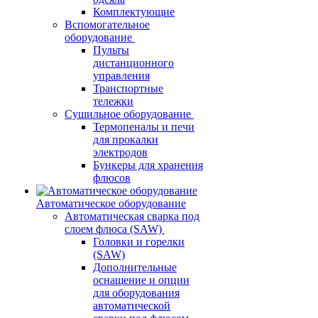
Комплектующие
Вспомогательное
оборудование
Пульты
дистанционного
управления
Транспортные
тележки
Сушильное оборудование
Термопеналы и печи
для прокалки
электродов
Бункеры для хранения
флюсов
Автоматическое оборудование
Автоматическая сварка под
слоем флюса (SAW)
Головки и горелки
(SAW)
Дополнительные
оснащение и опции
для оборудования
автоматической