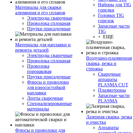
Наборы для TIG
Материалы для сварки
горелки
алюминия и его сплавов
Головки TIG
Электроды сварочные
горелок
Проволока сплошная
Запасные части
Прутки присадочные
TIG
+ ЕЩЕ
Материалы для наплавки и
ремонта деталей
Электроды сварочные
Воздушно-плазменная
Проволока сплошная
сварка, резка и
Проволока
строжка
порошковая
Сварочные
Прутки присадочные
аппараты
Флюсы и проволоки
PLASMA CUT
для износостойкой
Плазмотроны
наплавки
Запасные части
Ленты сварочные
PLASMA
Специализированные
материалы
Лазерная сварка, резка
и очистка
Аппараты
Флюсы и проволоки для
лазерной сварки