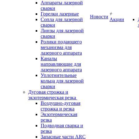
Аппараты лазерной
сварки
Горелки лазерные
Новости
Сопла для лазерной
Акции
сварки
Линзы для лазерной
сварки
Ролики подающего
механизма для
лазерного аппарата
Каналы
направляющие для
лазерного аппарата
Уплотнительные
кольца для лазерной
сварки
Дуговая строжка и
экзотермическая резка
Воздушно-дуговая
строжка и резка
Экзотермическая
резка
Подводная сварка и
резка
Запасные части ARC