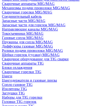
Сварочные аппараты MIG/MAG
Механизмы подачи проволоки MIG/MAG
Сварочные горелки MIG/MAG
Соединительный кабель
Запасные части MIG/MAG
Запасные части для горелок MIG/MAG
Направляющие каналы MIG/MAG
Токосъемники MIG/MAG
Газовые сопла MIG/MAG
Пружины для сопла MIG/MAG
Диффузоры газовые MIG/MAG
Ролики подачи проволоки MIG/MAG
Шейки горелок (гусаки) MIG/MAG
Сварочное оборудование для TIG сварки
Сварочные аппараты TIG
Блоки охлаждения
Сварочные горелки TIG
Цанги
Цангодержатели и газовые линзы
Сопло газовое TIG
Изоляторы TIG
Заглушки TIG
Наборы для TIG горелки
Головки TIG горелок
Запасные части TIG