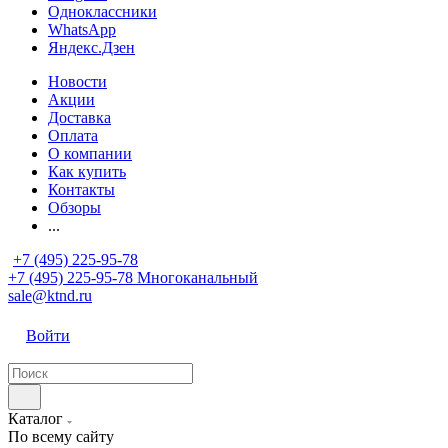
Одноклассники
WhatsApp
Яндекс.Дзен
Новости
Акции
Доставка
Оплата
О компании
Как купить
Контакты
Обзоры
...
+7 (495) 225-95-78
+7 (495) 225-95-78
Многоканальный
sale@ktnd.ru
Войти
Каталог
По всему сайту