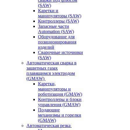
сварки под флюсом
(SAW)
Каретки и
манипуляторы (SAW)
Контроллеры (SAW)
Запасные части
Automation (SAW)
Оборудование для
позиционирования
изделий
Сварочные источники
(SAW)
Автоматическая сварка в
защитных газах
плавящимся электродом
(GMAW)
Каретки,
манипуляторы и
роботизация (GMAW)
Контроллеры и блоки
управления (GMAW)
Подающие
механизмы и горелки
(GMAW)
Автоматическая резка