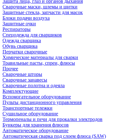
Защита лица, глаз и органов дыхания
Сварочные маски, шлемы и щитки
Защитные стекла, запчасти для масок
Блоки подачи воздуха
Защитные очки
Респираторы
Спецодежда для сварщиков
Одежда сварщика
Обувь сварщика
Перчатки сварочные
Химические материалы для сварки
Травильные пасты, спреи, флюсы
Прочее
Сварочные шторы
Сварочные занавесы
Сварочные полотна и одеяла
Комплектующие
Вспомогательное оборудование
Пульты дистанционного управления
Транспортные тележки
Сушильное оборудование
Термопеналы и печи для прокалки электродов
Бункеры для хранения флюсов
Автоматическое оборудование
Автоматическая сварка под слоем флюса (SAW)