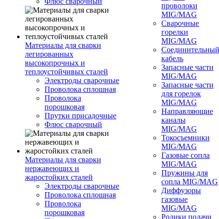
Флюс сварочный
проволоки
MIG/MAG
Сварочные
горелки
MIG/MAG
Материалы для сварки
Соединительны
легированных
кабель
высокопрочных и
Запасные части
теплоустойчивых сталей
MIG/MAG
Электроды сварочные
Запасные части
Проволока сплошная
для горелок
Проволока
MIG/MAG
порошковая
Направляющие
Прутки присадочные
каналы
Флюс сварочный
MIG/MAG
Токосъемники
MIG/MAG
Газовые сопла
Материалы для сварки
MIG/MAG
нержавеющих и
Пружины для
жаростойких сталей
сопла MIG/MAG
Электроды сварочные
Диффузоры
Проволока сплошная
газовые
Проволока
MIG/MAG
порошковая
Ролики подачи