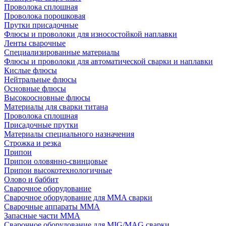
Проволока сплошная
Проволока порошковая
Прутки присадочные
Флюсы и проволоки для износостойкой наплавки
Ленты сварочные
Специализированные материалы
Флюсы и проволоки для автоматической сварки и наплавки
Кислые флюсы
Нейтральные флюсы
Основные флюсы
Высокоосновные флюсы
Материалы для сварки титана
Проволока сплошная
Присадочные прутки
Материалы специального назначения
Строжка и резка
Припои
Припои оловянно-свинцовые
Припои высокотехнологичные
Олово и баббит
Сварочное оборудование
Сварочное оборудование для MMA сварки
Сварочные аппараты MMA
Запасные части MMA
Сварочное оборудование для MIG/MAG сварки