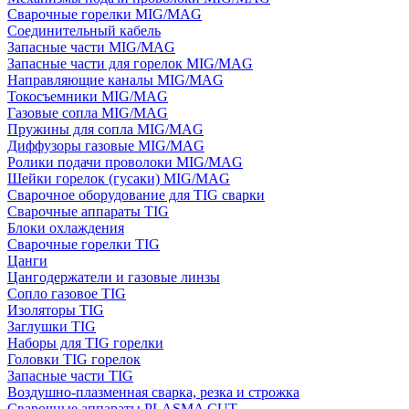
Сварочные горелки MIG/MAG
Соединительный кабель
Запасные части MIG/MAG
Запасные части для горелок MIG/MAG
Направляющие каналы MIG/MAG
Токосъемники MIG/MAG
Газовые сопла MIG/MAG
Пружины для сопла MIG/MAG
Диффузоры газовые MIG/MAG
Ролики подачи проволоки MIG/MAG
Шейки горелок (гусаки) MIG/MAG
Сварочное оборудование для TIG сварки
Сварочные аппараты TIG
Блоки охлаждения
Сварочные горелки TIG
Цанги
Цангодержатели и газовые линзы
Сопло газовое TIG
Изоляторы TIG
Заглушки TIG
Наборы для TIG горелки
Головки TIG горелок
Запасные части TIG
Воздушно-плазменная сварка, резка и строжка
Сварочные аппараты PLASMA CUT