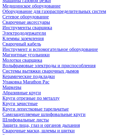
Машины газовой резки
Медицинское оборудование
Оборудование для газораспределительных систем
Сетевое оборудование
Сварочные аксессуары
Инструменты сварщика
Электрододержатели
Клеммы заземления
Сварочный кабель
Инструмент и вспомогательное оборудование
Магнитные угольники
Молотки сварщика
Вольфрамовые электроды и приспособления
Системы вытяжки сварочных дымов
Керамические подкладки
Упаковка Marathon Pac
Маркеры
Абразивные круги
Круги отрезные по металлу
Круги зачистные
Круги лепестковые тарельчатые
Самозацепляемые шлифовальные круги
Шлифовальные листы
Защита лица, глаз и органов дыхания
Сварочные маски, шлемы и щитки