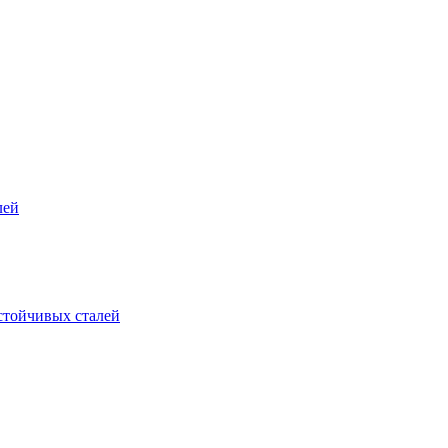
лей
стойчивых сталей