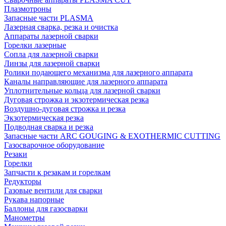
Плазмотроны
Запасные части PLASMA
Лазерная сварка, резка и очистка
Аппараты лазерной сварки
Горелки лазерные
Сопла для лазерной сварки
Линзы для лазерной сварки
Ролики подающего механизма для лазерного аппарата
Каналы направляющие для лазерного аппарата
Уплотнительные кольца для лазерной сварки
Дуговая строжка и экзотермическая резка
Воздушно-дуговая строжка и резка
Экзотермическая резка
Подводная сварка и резка
Запасные части ARC GOUGING & EXOTHERMIC CUTTING
Газосварочное оборудование
Резаки
Горелки
Запчасти к резакам и горелкам
Редукторы
Газовые вентили для сварки
Рукава напорные
Баллоны для газосварки
Манометры