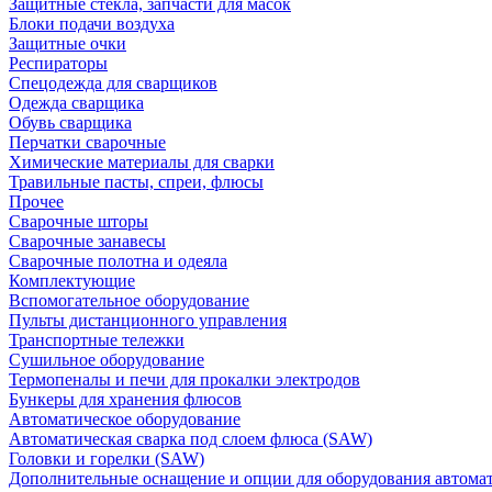
Защитные стекла, запчасти для масок
Блоки подачи воздуха
Защитные очки
Респираторы
Спецодежда для сварщиков
Одежда сварщика
Обувь сварщика
Перчатки сварочные
Химические материалы для сварки
Травильные пасты, спреи, флюсы
Прочее
Сварочные шторы
Сварочные занавесы
Сварочные полотна и одеяла
Комплектующие
Вспомогательное оборудование
Пульты дистанционного управления
Транспортные тележки
Сушильное оборудование
Термопеналы и печи для прокалки электродов
Бункеры для хранения флюсов
Автоматическое оборудование
Автоматическая сварка под слоем флюса (SAW)
Головки и горелки (SAW)
Дополнительные оснащение и опции для оборудования автома