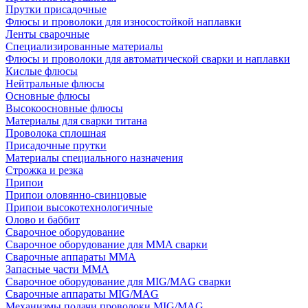
Прутки присадочные
Флюсы и проволоки для износостойкой наплавки
Ленты сварочные
Специализированные материалы
Флюсы и проволоки для автоматической сварки и наплавки
Кислые флюсы
Нейтральные флюсы
Основные флюсы
Высокоосновные флюсы
Материалы для сварки титана
Проволока сплошная
Присадочные прутки
Материалы специального назначения
Строжка и резка
Припои
Припои оловянно-свинцовые
Припои высокотехнологичные
Олово и баббит
Сварочное оборудование
Сварочное оборудование для MMA сварки
Сварочные аппараты MMA
Запасные части MMA
Сварочное оборудование для MIG/MAG сварки
Сварочные аппараты MIG/MAG
Механизмы подачи проволоки MIG/MAG