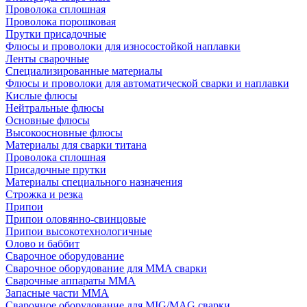
Проволока сплошная
Проволока порошковая
Прутки присадочные
Флюсы и проволоки для износостойкой наплавки
Ленты сварочные
Специализированные материалы
Флюсы и проволоки для автоматической сварки и наплавки
Кислые флюсы
Нейтральные флюсы
Основные флюсы
Высокоосновные флюсы
Материалы для сварки титана
Проволока сплошная
Присадочные прутки
Материалы специального назначения
Строжка и резка
Припои
Припои оловянно-свинцовые
Припои высокотехнологичные
Олово и баббит
Сварочное оборудование
Сварочное оборудование для MMA сварки
Сварочные аппараты MMA
Запасные части MMA
Сварочное оборудование для MIG/MAG сварки