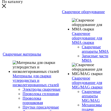
По каталогу
Сварочное оборудование
Сварочное
оборудование для
MMA сварки
Сварочные
аппараты MMA
Сварочные материалы
Запасные части
MMA
Материалы для сварки
Сварочное
углеродистых и
оборудование для
низколегированных сталей
MIG/MAG сварки
Электроды сварочные
Сварочные
Проволока сплошная
аппараты
Проволока
MIG/MAG
порошковая
Механизмы
Прутки присадочные
подачи