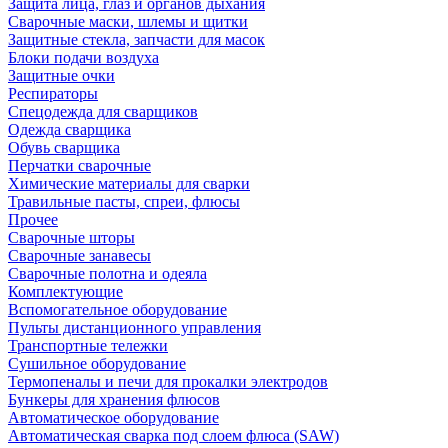
Защита лица, глаз и органов дыхания
Сварочные маски, шлемы и щитки
Защитные стекла, запчасти для масок
Блоки подачи воздуха
Защитные очки
Респираторы
Спецодежда для сварщиков
Одежда сварщика
Обувь сварщика
Перчатки сварочные
Химические материалы для сварки
Травильные пасты, спреи, флюсы
Прочее
Сварочные шторы
Сварочные занавесы
Сварочные полотна и одеяла
Комплектующие
Вспомогательное оборудование
Пульты дистанционного управления
Транспортные тележки
Сушильное оборудование
Термопеналы и печи для прокалки электродов
Бункеры для хранения флюсов
Автоматическое оборудование
Автоматическая сварка под слоем флюса (SAW)