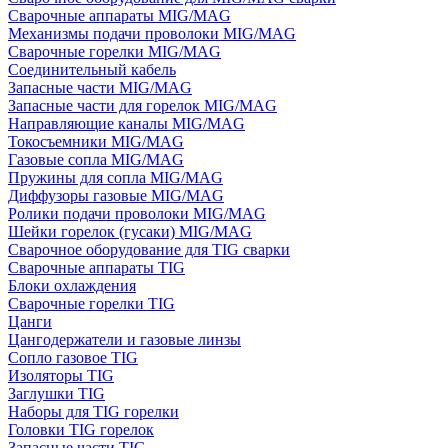
Сварочные аппараты MIG/MAG
Механизмы подачи проволоки MIG/MAG
Сварочные горелки MIG/MAG
Соединительный кабель
Запасные части MIG/MAG
Запасные части для горелок MIG/MAG
Направляющие каналы MIG/MAG
Токосъемники MIG/MAG
Газовые сопла MIG/MAG
Пружины для сопла MIG/MAG
Диффузоры газовые MIG/MAG
Ролики подачи проволоки MIG/MAG
Шейки горелок (гусаки) MIG/MAG
Сварочное оборудование для TIG сварки
Сварочные аппараты TIG
Блоки охлаждения
Сварочные горелки TIG
Цанги
Цангодержатели и газовые линзы
Сопло газовое TIG
Изоляторы TIG
Заглушки TIG
Наборы для TIG горелки
Головки TIG горелок
Запасные части TIG