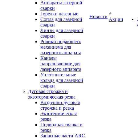
Аппараты лазерной
сварки
Горелки лазерные
Новости
Сопла для лазерной
Акции
сварки
Линзы для лазерной
сварки
Ролики подающего
механизма для
лазерного аппарата
Каналы
направляющие для
лазерного аппарата
Уплотнительные
кольца для лазерной
сварки
Дуговая строжка и
экзотермическая резка
Воздушно-дуговая
строжка и резка
Экзотермическая
резка
Подводная сварка и
резка
Запасные части ARC