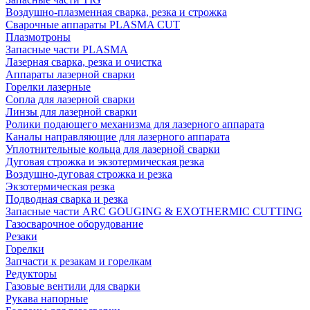
Воздушно-плазменная сварка, резка и строжка
Сварочные аппараты PLASMA CUT
Плазмотроны
Запасные части PLASMA
Лазерная сварка, резка и очистка
Аппараты лазерной сварки
Горелки лазерные
Сопла для лазерной сварки
Линзы для лазерной сварки
Ролики подающего механизма для лазерного аппарата
Каналы направляющие для лазерного аппарата
Уплотнительные кольца для лазерной сварки
Дуговая строжка и экзотермическая резка
Воздушно-дуговая строжка и резка
Экзотермическая резка
Подводная сварка и резка
Запасные части ARC GOUGING & EXOTHERMIC CUTTING
Газосварочное оборудование
Резаки
Горелки
Запчасти к резакам и горелкам
Редукторы
Газовые вентили для сварки
Рукава напорные