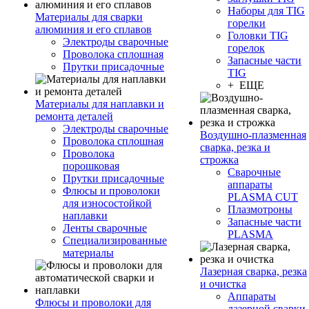
Наборы для TIG
Материалы для сварки
горелки
алюминия и его сплавов
Головки TIG
Электроды сварочные
горелок
Проволока сплошная
Запасные части
Прутки присадочные
TIG
+ ЕЩЕ
Материалы для наплавки и
ремонта деталей
Электроды сварочные
Воздушно-плазменная
Проволока сплошная
сварка, резка и
Проволока
строжка
порошковая
Сварочные
Прутки присадочные
аппараты
Флюсы и проволоки
PLASMA CUT
для износостойкой
Плазмотроны
наплавки
Запасные части
Ленты сварочные
PLASMA
Специализированные
материалы
Лазерная сварка, резка
и очистка
Аппараты
Флюсы и проволоки для
лазерной сварки