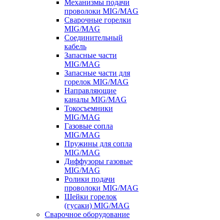
Механизмы подачи
проволоки MIG/MAG
Сварочные горелки
MIG/MAG
Соединительный
кабель
Запасные части
MIG/MAG
Запасные части для
горелок MIG/MAG
Направляющие
каналы MIG/MAG
Токосъемники
MIG/MAG
Газовые сопла
MIG/MAG
Пружины для сопла
MIG/MAG
Диффузоры газовые
MIG/MAG
Ролики подачи
проволоки MIG/MAG
Шейки горелок
(гусаки) MIG/MAG
Сварочное оборудование