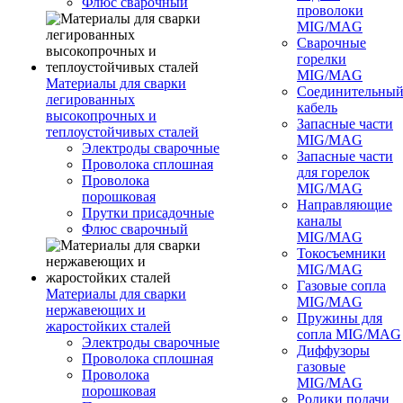
Флюс сварочный
проволоки
MIG/MAG
Сварочные
горелки
MIG/MAG
Материалы для сварки
Соединительны
легированных
кабель
высокопрочных и
Запасные части
теплоустойчивых сталей
MIG/MAG
Электроды сварочные
Запасные части
Проволока сплошная
для горелок
Проволока
MIG/MAG
порошковая
Направляющие
Прутки присадочные
каналы
Флюс сварочный
MIG/MAG
Токосъемники
MIG/MAG
Газовые сопла
Материалы для сварки
MIG/MAG
нержавеющих и
Пружины для
жаростойких сталей
сопла MIG/MAG
Электроды сварочные
Диффузоры
Проволока сплошная
газовые
Проволока
MIG/MAG
порошковая
Ролики подачи