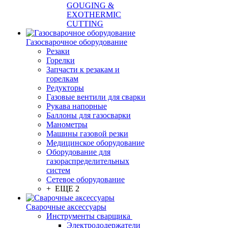
GOUGING &
EXOTHERMIC
CUTTING
Газосварочное оборудование
Резаки
Горелки
Запчасти к резакам и
горелкам
Редукторы
Газовые вентили для сварки
Рукава напорные
Баллоны для газосварки
Манометры
Машины газовой резки
Медицинское оборудование
Оборудование для
газораспределительных
систем
Сетевое оборудование
+ ЕЩЕ 2
Сварочные аксессуары
Инструменты сварщика
Электрододержатели