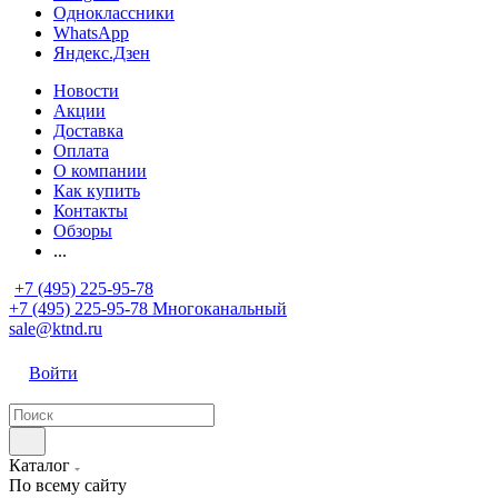
Одноклассники
WhatsApp
Яндекс.Дзен
Новости
Акции
Доставка
Оплата
О компании
Как купить
Контакты
Обзоры
...
+7 (495) 225-95-78
+7 (495) 225-95-78
Многоканальный
sale@ktnd.ru
Войти
Каталог
По всему сайту