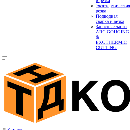
и резка
Экзотермическая
резка
Подводная
сварка и резка
Запасные части
ARC GOUGING
&
EXOTHERMIC
CUTTING
Каталог