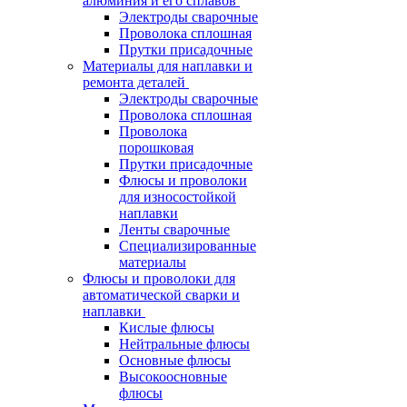
алюминия и его сплавов
Электроды сварочные
Проволока сплошная
Прутки присадочные
Материалы для наплавки и
ремонта деталей
Электроды сварочные
Проволока сплошная
Проволока
порошковая
Прутки присадочные
Флюсы и проволоки
для износостойкой
наплавки
Ленты сварочные
Специализированные
материалы
Флюсы и проволоки для
автоматической сварки и
наплавки
Кислые флюсы
Нейтральные флюсы
Основные флюсы
Высокоосновные
флюсы