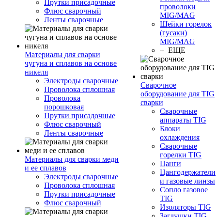
Прутки присадочные
проволоки
Флюс сварочный
MIG/MAG
Ленты сварочные
Шейки горелок
(гусаки)
MIG/MAG
+ ЕЩЕ
Материалы для сварки
чугуна и сплавов на основе
никеля
Электроды сварочные
Сварочное
Проволока сплошная
оборудование для TIG
Проволока
сварки
порошковая
Сварочные
Прутки присадочные
аппараты TIG
Флюс сварочный
Блоки
Ленты сварочные
охлаждения
Сварочные
горелки TIG
Материалы для сварки меди
Цанги
и ее сплавов
Цангодержатели
Электроды сварочные
и газовые линзы
Проволока сплошная
Сопло газовое
Прутки присадочные
TIG
Флюс сварочный
Изоляторы TIG
Заглушки TIG