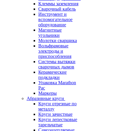
Клеммы заземления
Сварочный кабель
Инструмент и
вспомогательное
оборудование
Магнитные
угольники
Молотки сварщика
Вольфрамовые
электроды и
приспособления
Системы вытяжки
сварочных дымов
Керамические
подкладки
Упаковка Marathon
Pac
Маркеры
Абразивные круги
Круги отрезные по
металлу
Круги зачистные
Круги лепестковые
тарельчатые
Самозацепляемые