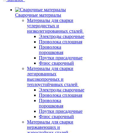
Сварочные материалы
Материалы для сварки
углеродистых и
низколегированных сталей
Электроды сварочные
Проволока сплошная
Проволока
порошковая
Прутки присадочные
Флюс сварочный
Материалы для сварки
легированных
высокопрочных и
теплоустойчивых сталей
Электроды сварочные
Проволока сплошная
Проволока
порошковая
Прутки присадочные
Флюс сварочный
Материалы для сварки
нержавеющих и
жаростойких сталей