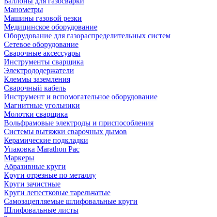
Баллоны для газосварки
Манометры
Машины газовой резки
Медицинское оборудование
Оборудование для газораспределительных систем
Сетевое оборудование
Сварочные аксессуары
Инструменты сварщика
Электрододержатели
Клеммы заземления
Сварочный кабель
Инструмент и вспомогательное оборудование
Магнитные угольники
Молотки сварщика
Вольфрамовые электроды и приспособления
Системы вытяжки сварочных дымов
Керамические подкладки
Упаковка Marathon Pac
Маркеры
Абразивные круги
Круги отрезные по металлу
Круги зачистные
Круги лепестковые тарельчатые
Самозацепляемые шлифовальные круги
Шлифовальные листы