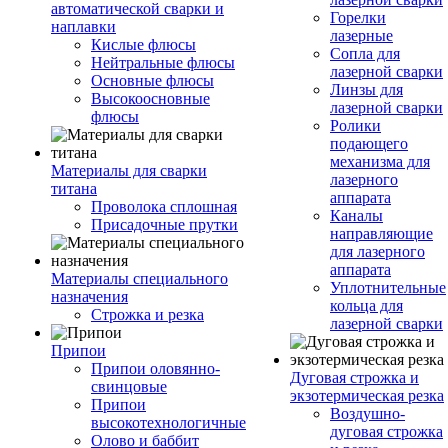
автоматической сварки и
Горелки
наплавки
лазерные
Кислые флюсы
Сопла для
Нейтральные флюсы
лазерной сварки
Основные флюсы
Линзы для
Высокоосновные
лазерной сварки
флюсы
Ролики
подающего
механизма для
Материалы для сварки
лазерного
титана
аппарата
Проволока сплошная
Каналы
Присадочные прутки
направляющие
для лазерного
аппарата
Материалы специального
Уплотнительные
назначения
кольца для
Строжка и резка
лазерной сварки
Припои
Припои оловянно-
Дуговая строжка и
свинцовые
экзотермическая резка
Припои
Воздушно-
высокотехнологичные
дуговая строжка
Олово и баббит