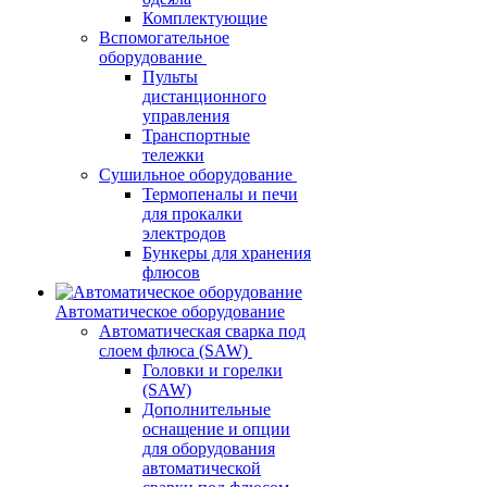
Комплектующие
Вспомогательное
оборудование
Пульты
дистанционного
управления
Транспортные
тележки
Сушильное оборудование
Термопеналы и печи
для прокалки
электродов
Бункеры для хранения
флюсов
Автоматическое оборудование
Автоматическая сварка под
слоем флюса (SAW)
Головки и горелки
(SAW)
Дополнительные
оснащение и опции
для оборудования
автоматической