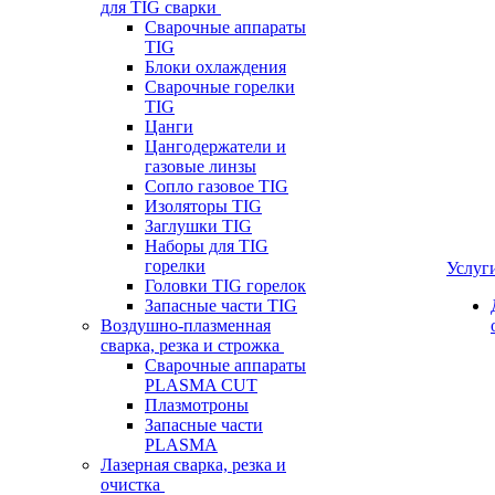
для TIG сварки
Сварочные аппараты
TIG
Блоки охлаждения
Сварочные горелки
TIG
Цанги
Цангодержатели и
газовые линзы
Сопло газовое TIG
Изоляторы TIG
Заглушки TIG
Наборы для TIG
горелки
Услуг
Головки TIG горелок
Запасные части TIG
Воздушно-плазменная
сварка, резка и строжка
Сварочные аппараты
PLASMA CUT
Плазмотроны
Запасные части
PLASMA
Лазерная сварка, резка и
очистка