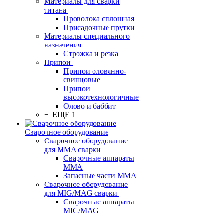
Материалы для сварки
титана
Проволока сплошная
Присадочные прутки
Материалы специального
назначения
Строжка и резка
Припои
Припои оловянно-
свинцовые
Припои
высокотехнологичные
Олово и баббит
+ ЕЩЕ 1
Сварочное оборудование
Сварочное оборудование
для MMA сварки
Сварочные аппараты
MMA
Запасные части MMA
Сварочное оборудование
для MIG/MAG сварки
Сварочные аппараты
MIG/MAG