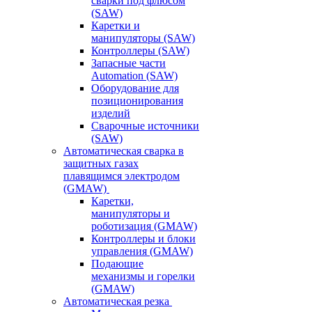
сварки под флюсом
(SAW)
Каретки и
манипуляторы (SAW)
Контроллеры (SAW)
Запасные части
Automation (SAW)
Оборудование для
позиционирования
изделий
Сварочные источники
(SAW)
Автоматическая сварка в
защитных газах
плавящимся электродом
(GMAW)
Каретки,
манипуляторы и
роботизация (GMAW)
Контроллеры и блоки
управления (GMAW)
Подающие
механизмы и горелки
(GMAW)
Автоматическая резка