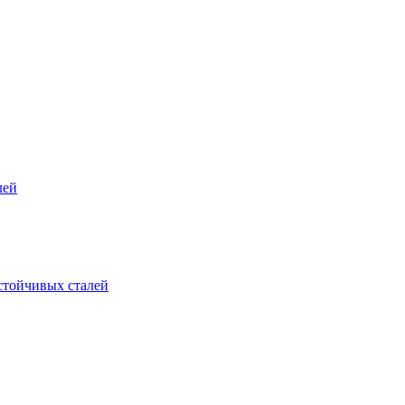
лей
стойчивых сталей