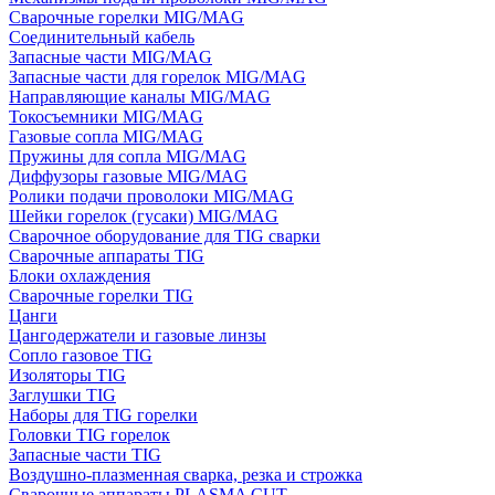
Сварочные горелки MIG/MAG
Соединительный кабель
Запасные части MIG/MAG
Запасные части для горелок MIG/MAG
Направляющие каналы MIG/MAG
Токосъемники MIG/MAG
Газовые сопла MIG/MAG
Пружины для сопла MIG/MAG
Диффузоры газовые MIG/MAG
Ролики подачи проволоки MIG/MAG
Шейки горелок (гусаки) MIG/MAG
Сварочное оборудование для TIG сварки
Сварочные аппараты TIG
Блоки охлаждения
Сварочные горелки TIG
Цанги
Цангодержатели и газовые линзы
Сопло газовое TIG
Изоляторы TIG
Заглушки TIG
Наборы для TIG горелки
Головки TIG горелок
Запасные части TIG
Воздушно-плазменная сварка, резка и строжка
Сварочные аппараты PLASMA CUT