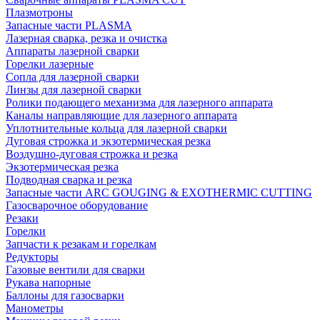
Плазмотроны
Запасные части PLASMA
Лазерная сварка, резка и очистка
Аппараты лазерной сварки
Горелки лазерные
Сопла для лазерной сварки
Линзы для лазерной сварки
Ролики подающего механизма для лазерного аппарата
Каналы направляющие для лазерного аппарата
Уплотнительные кольца для лазерной сварки
Дуговая строжка и экзотермическая резка
Воздушно-дуговая строжка и резка
Экзотермическая резка
Подводная сварка и резка
Запасные части ARC GOUGING & EXOTHERMIC CUTTING
Газосварочное оборудование
Резаки
Горелки
Запчасти к резакам и горелкам
Редукторы
Газовые вентили для сварки
Рукава напорные
Баллоны для газосварки
Манометры