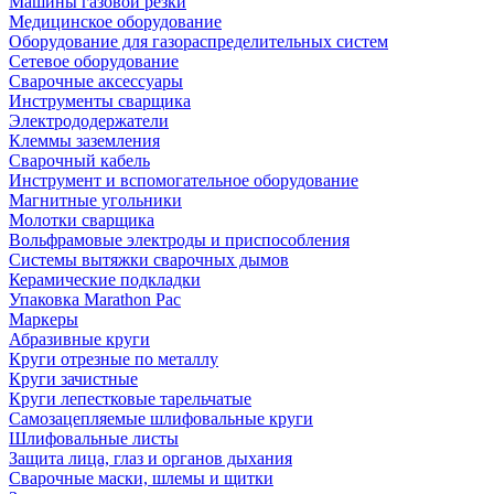
Машины газовой резки
Медицинское оборудование
Оборудование для газораспределительных систем
Сетевое оборудование
Сварочные аксессуары
Инструменты сварщика
Электрододержатели
Клеммы заземления
Сварочный кабель
Инструмент и вспомогательное оборудование
Магнитные угольники
Молотки сварщика
Вольфрамовые электроды и приспособления
Системы вытяжки сварочных дымов
Керамические подкладки
Упаковка Marathon Pac
Маркеры
Абразивные круги
Круги отрезные по металлу
Круги зачистные
Круги лепестковые тарельчатые
Самозацепляемые шлифовальные круги
Шлифовальные листы
Защита лица, глаз и органов дыхания
Сварочные маски, шлемы и щитки