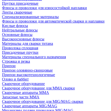
Прутки присадочные
Флюсы и проволоки для износостойкой наплавки
Ленты сварочные
Специализированные материалы
Флюсы и проволоки для автоматической сварки и наплавки
Кислые флюсы
Нейтральные флюсы
Основные флюсы
Высокоосновные флюсы
Материалы для сварки титана
Проволока сплошная
Присадочные прутки
Материалы специального назначения
Строжка и резка
Припои
Припои оловянно-свинцовые
Припои высокотехнологичные
Олово и баббит
Сварочное оборудование
Сварочное оборудование для MMA сварки
Сварочные аппараты MMA
Запасные части MMA
Сварочное оборудование для MIG/MAG сварки
Сварочные аппараты MIG/MAG
Механизмы подачи проволоки MIG/MAG