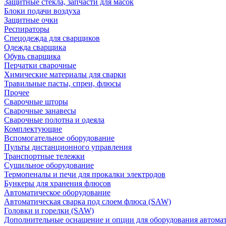
Защитные стекла, запчасти для масок
Блоки подачи воздуха
Защитные очки
Респираторы
Спецодежда для сварщиков
Одежда сварщика
Обувь сварщика
Перчатки сварочные
Химические материалы для сварки
Травильные пасты, спреи, флюсы
Прочее
Сварочные шторы
Сварочные занавесы
Сварочные полотна и одеяла
Комплектующие
Вспомогательное оборудование
Пульты дистанционного управления
Транспортные тележки
Сушильное оборудование
Термопеналы и печи для прокалки электродов
Бункеры для хранения флюсов
Автоматическое оборудование
Автоматическая сварка под слоем флюса (SAW)
Головки и горелки (SAW)
Дополнительные оснащение и опции для оборудования автома