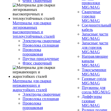
Флюс сварочный
проволоки
MIG/MAG
Сварочные
горелки
MIG/MAG
Материалы для сварки
Соединительны
легированных
кабель
высокопрочных и
Запасные части
теплоустойчивых сталей
MIG/MAG
Электроды сварочные
Запасные части
Проволока сплошная
для горелок
Проволока
MIG/MAG
порошковая
Направляющие
Прутки присадочные
каналы
Флюс сварочный
MIG/MAG
Токосъемники
MIG/MAG
Газовые сопла
Материалы для сварки
MIG/MAG
нержавеющих и
Пружины для
жаростойких сталей
сопла MIG/MAG
Электроды сварочные
Диффузоры
Проволока сплошная
газовые
Проволока
MIG/MAG
порошковая
Ролики подачи