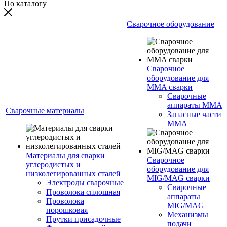
По каталогу
Сварочное оборудование
Сварочное
оборудование для
MMA сварки
Сварочные
аппараты MMA
Сварочные материалы
Запасные части
MMA
Материалы для сварки
Сварочное
углеродистых и
оборудование для
низколегированных сталей
MIG/MAG сварки
Электроды сварочные
Сварочные
Проволока сплошная
аппараты
Проволока
MIG/MAG
порошковая
Механизмы
Прутки присадочные
подачи