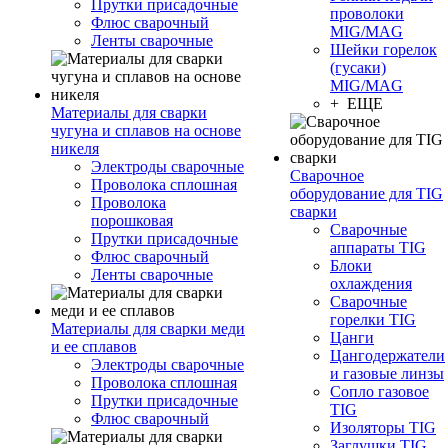
Прутки присадочные
проволоки
Флюс сварочный
MIG/MAG
Ленты сварочные
Шейки горелок
(гусаки)
MIG/MAG
+ ЕЩЕ
Материалы для сварки
чугуна и сплавов на основе
никеля
Электроды сварочные
Сварочное
Проволока сплошная
оборудование для TIG
Проволока
сварки
порошковая
Сварочные
Прутки присадочные
аппараты TIG
Флюс сварочный
Блоки
Ленты сварочные
охлаждения
Сварочные
горелки TIG
Материалы для сварки меди
Цанги
и ее сплавов
Цангодержатели
Электроды сварочные
и газовые линзы
Проволока сплошная
Сопло газовое
Прутки присадочные
TIG
Флюс сварочный
Изоляторы TIG
Заглушки TIG