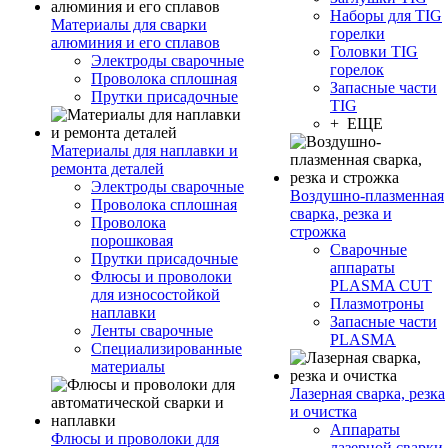
Наборы для TIG
Материалы для сварки
горелки
алюминия и его сплавов
Головки TIG
Электроды сварочные
горелок
Проволока сплошная
Запасные части
Прутки присадочные
TIG
+ ЕЩЕ
Материалы для наплавки и
ремонта деталей
Электроды сварочные
Воздушно-плазменная
Проволока сплошная
сварка, резка и
Проволока
строжка
порошковая
Сварочные
Прутки присадочные
аппараты
Флюсы и проволоки
PLASMA CUT
для износостойкой
Плазмотроны
наплавки
Запасные части
Ленты сварочные
PLASMA
Специализированные
материалы
Лазерная сварка, резка
и очистка
Аппараты
Флюсы и проволоки для
лазерной сварки