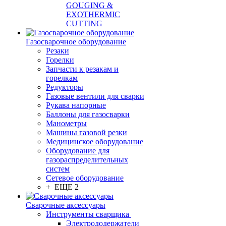
GOUGING &
EXOTHERMIC
CUTTING
Газосварочное оборудование
Резаки
Горелки
Запчасти к резакам и
горелкам
Редукторы
Газовые вентили для сварки
Рукава напорные
Баллоны для газосварки
Манометры
Машины газовой резки
Медицинское оборудование
Оборудование для
газораспределительных
систем
Сетевое оборудование
+ ЕЩЕ 2
Сварочные аксессуары
Инструменты сварщика
Электрододержатели