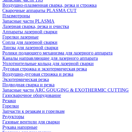
Воздушно-плазменная сварка, резка и строжка
Сварочные аппараты PLASMA CUT
Плазмотроны
Запасные части PLASMA
Лазерная сварка, резка и очистка
Аппараты лазерной сварки
Горелки лазерные
Сопла для лазерной сварки
Линзы для лазерной сварки
Ролики подающего механизма для лазерного аппарата
Каналы направляющие для лазерного аппарата
Уплотнительные кольца для лазерной сварки
Дуговая строжка и экзотермическая резка
Воздушно-дуговая строжка и резка
Экзотермическая резка
Подводная сварка и резка
Запасные части ARC GOUGING & EXOTHERMIC CUTTING
Газосварочное оборудование
Резаки
Горелки
Запчасти к резакам и горелкам
Редукторы
Газовые вентили для сварки
Рукава напорные