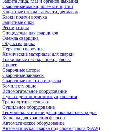
Защита лица, глаз и органов дыхания
Сварочные маски, шлемы и щитки
Защитные стекла, запчасти для масок
Блоки подачи воздуха
Защитные очки
Респираторы
Спецодежда для сварщиков
Одежда сварщика
Обувь сварщика
Перчатки сварочные
Химические материалы для сварки
Травильные пасты, спреи, флюсы
Прочее
Сварочные шторы
Сварочные занавесы
Сварочные полотна и одеяла
Комплектующие
Вспомогательное оборудование
Пульты дистанционного управления
Транспортные тележки
Сушильное оборудование
Термопеналы и печи для прокалки электродов
Бункеры для хранения флюсов
Автоматическое оборудование
Автоматическая сварка под слоем флюса (SAW)