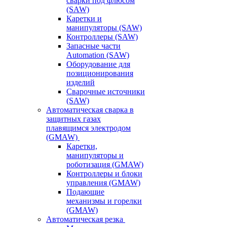
сварки под флюсом
(SAW)
Каретки и
манипуляторы (SAW)
Контроллеры (SAW)
Запасные части
Automation (SAW)
Оборудование для
позиционирования
изделий
Сварочные источники
(SAW)
Автоматическая сварка в
защитных газах
плавящимся электродом
(GMAW)
Каретки,
манипуляторы и
роботизация (GMAW)
Контроллеры и блоки
управления (GMAW)
Подающие
механизмы и горелки
(GMAW)
Автоматическая резка