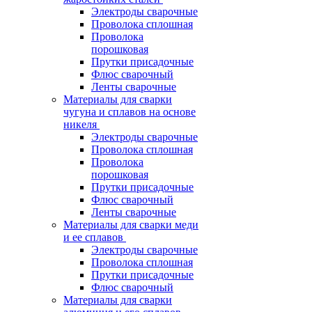
Электроды сварочные
Проволока сплошная
Проволока
порошковая
Прутки присадочные
Флюс сварочный
Ленты сварочные
Материалы для сварки
чугуна и сплавов на основе
никеля
Электроды сварочные
Проволока сплошная
Проволока
порошковая
Прутки присадочные
Флюс сварочный
Ленты сварочные
Материалы для сварки меди
и ее сплавов
Электроды сварочные
Проволока сплошная
Прутки присадочные
Флюс сварочный
Материалы для сварки