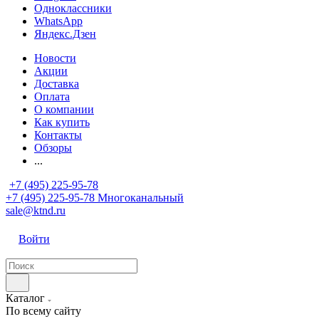
Одноклассники
WhatsApp
Яндекс.Дзен
Новости
Акции
Доставка
Оплата
О компании
Как купить
Контакты
Обзоры
...
+7 (495) 225-95-78
+7 (495) 225-95-78
Многоканальный
sale@ktnd.ru
Войти
Каталог
По всему сайту