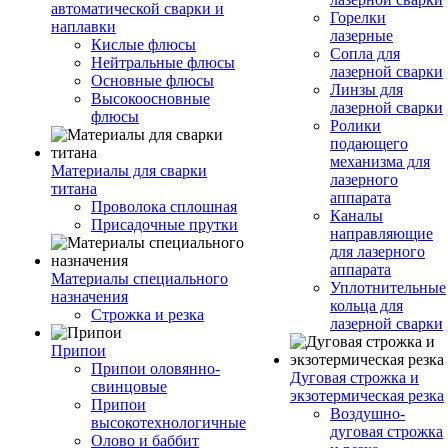
автоматической сварки и
Горелки
наплавки
лазерные
Кислые флюсы
Сопла для
Нейтральные флюсы
лазерной сварки
Основные флюсы
Линзы для
Высокоосновные
лазерной сварки
флюсы
Ролики
подающего
механизма для
Материалы для сварки
лазерного
титана
аппарата
Проволока сплошная
Каналы
Присадочные прутки
направляющие
для лазерного
аппарата
Материалы специального
Уплотнительные
назначения
кольца для
Строжка и резка
лазерной сварки
Припои
Припои оловянно-
Дуговая строжка и
свинцовые
экзотермическая резка
Припои
Воздушно-
высокотехнологичные
дуговая строжка
Олово и баббит