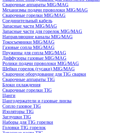
Сварочные аппараты MIG/MAG
Механизмы подачи проволоки MIG/MAG
Сварочные горелки MIG/MAG
Соединительный кабель
Запасные части MIG/MAG
Запасные части для горелок MIG/MAG
Направляющие каналы MIG/MAG
Токосъемники MIG/MAG
Газовые сопла MIG/MAG
Пружины для сопла MIG/MAG
Диффузоры газовые MIG/MAG
Ролики подачи проволоки MIG/MAG
Шейки горелок (гусаки) MIG/MAG
Сварочное оборудование для TIG сварки
Сварочные аппараты TIG
Блоки охлаждения
Сварочные горелки TIG
Цанги
Цангодержатели и газовые линзы
Сопло газовое TIG
Изоляторы TIG
Заглушки TIG
Наборы для TIG горелки
Головки TIG горелок
Запасные части TIG