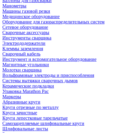
Баллоны для газосварки
Манометры
Машины газовой резки
Медицинское оборудование
Оборудование для газораспределительных систем
Сетевое оборудование
Сварочные аксессуары
Инструменты сварщика
Электрододержатели
Клеммы заземления
Сварочный кабель
Инструмент и вспомогательное оборудование
Магнитные угольники
Молотки сварщика
Вольфрамовые электроды и приспособления
Системы вытяжки сварочных дымов
Керамические подкладки
Упаковка Marathon Pac
Маркеры
Абразивные круги
Круги отрезные по металлу
Круги зачистные
Круги лепестковые тарельчатые
Самозацепляемые шлифовальные круги
Шлифовальные листы