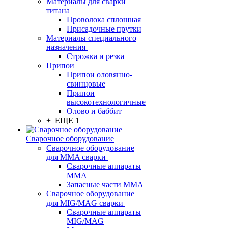
Материалы для сварки
титана
Проволока сплошная
Присадочные прутки
Материалы специального
назначения
Строжка и резка
Припои
Припои оловянно-
свинцовые
Припои
высокотехнологичные
Олово и баббит
+ ЕЩЕ 1
Сварочное оборудование
Сварочное оборудование
для MMA сварки
Сварочные аппараты
MMA
Запасные части MMA
Сварочное оборудование
для MIG/MAG сварки
Сварочные аппараты
MIG/MAG