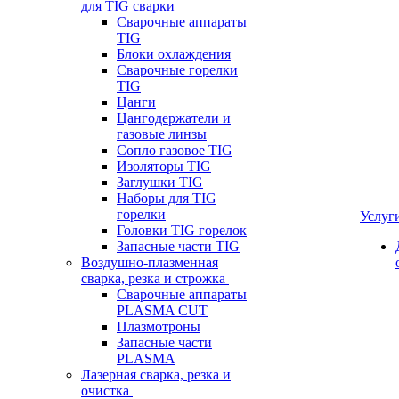
для TIG сварки
Сварочные аппараты
TIG
Блоки охлаждения
Сварочные горелки
TIG
Цанги
Цангодержатели и
газовые линзы
Сопло газовое TIG
Изоляторы TIG
Заглушки TIG
Наборы для TIG
горелки
Услуг
Головки TIG горелок
Запасные части TIG
Воздушно-плазменная
сварка, резка и строжка
Сварочные аппараты
PLASMA CUT
Плазмотроны
Запасные части
PLASMA
Лазерная сварка, резка и
очистка