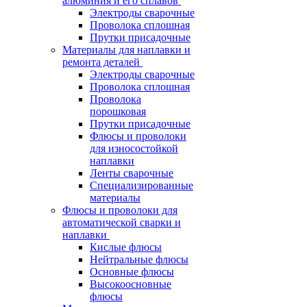
алюминия и его сплавов
Электроды сварочные
Проволока сплошная
Прутки присадочные
Материалы для наплавки и
ремонта деталей
Электроды сварочные
Проволока сплошная
Проволока
порошковая
Прутки присадочные
Флюсы и проволоки
для износостойкой
наплавки
Ленты сварочные
Специализированные
материалы
Флюсы и проволоки для
автоматической сварки и
наплавки
Кислые флюсы
Нейтральные флюсы
Основные флюсы
Высокоосновные
флюсы