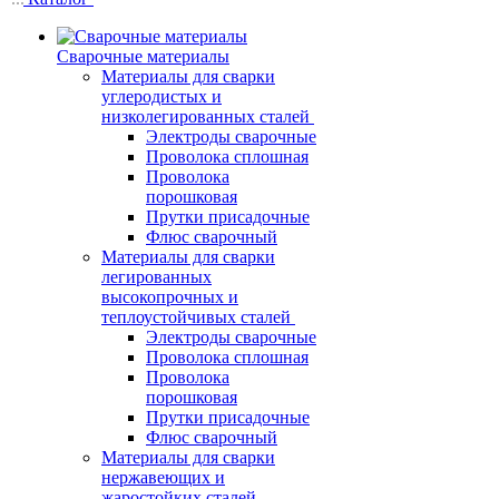
Сварочные материалы
Материалы для сварки
углеродистых и
низколегированных сталей
Электроды сварочные
Проволока сплошная
Проволока
порошковая
Прутки присадочные
Флюс сварочный
Материалы для сварки
легированных
высокопрочных и
теплоустойчивых сталей
Электроды сварочные
Проволока сплошная
Проволока
порошковая
Прутки присадочные
Флюс сварочный
Материалы для сварки
нержавеющих и
жаростойких сталей