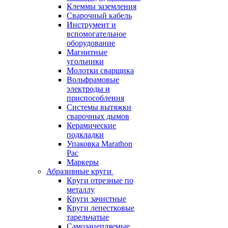
Клеммы заземления
Сварочный кабель
Инструмент и
вспомогательное
оборудование
Магнитные
угольники
Молотки сварщика
Вольфрамовые
электроды и
приспособления
Системы вытяжки
сварочных дымов
Керамические
подкладки
Упаковка Marathon
Pac
Маркеры
Абразивные круги
Круги отрезные по
металлу
Круги зачистные
Круги лепестковые
тарельчатые
Самозацепляемые