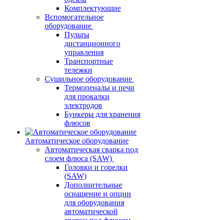
Комплектующие
Вспомогательное
оборудование
Пульты
дистанционного
управления
Транспортные
тележки
Сушильное оборудование
Термопеналы и печи
для прокалки
электродов
Бункеры для хранения
флюсов
Автоматическое оборудование
Автоматическая сварка под
слоем флюса (SAW)
Головки и горелки
(SAW)
Дополнительные
оснащение и опции
для оборудования
автоматической