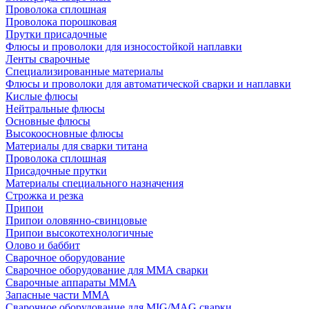
Проволока сплошная
Проволока порошковая
Прутки присадочные
Флюсы и проволоки для износостойкой наплавки
Ленты сварочные
Специализированные материалы
Флюсы и проволоки для автоматической сварки и наплавки
Кислые флюсы
Нейтральные флюсы
Основные флюсы
Высокоосновные флюсы
Материалы для сварки титана
Проволока сплошная
Присадочные прутки
Материалы специального назначения
Строжка и резка
Припои
Припои оловянно-свинцовые
Припои высокотехнологичные
Олово и баббит
Сварочное оборудование
Сварочное оборудование для MMA сварки
Сварочные аппараты MMA
Запасные части MMA
Сварочное оборудование для MIG/MAG сварки