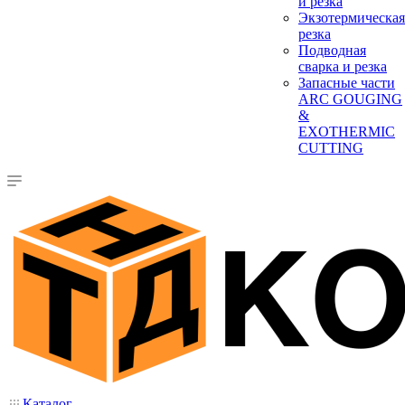
и резка
Экзотермическая
резка
Подводная
сварка и резка
Запасные части
ARC GOUGING
&
EXOTHERMIC
CUTTING
Каталог