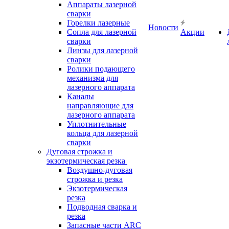
Аппараты лазерной
сварки
Горелки лазерные
Новости
Сопла для лазерной
Акции
сварки
Линзы для лазерной
сварки
Ролики подающего
механизма для
лазерного аппарата
Каналы
направляющие для
лазерного аппарата
Уплотнительные
кольца для лазерной
сварки
Дуговая строжка и
экзотермическая резка
Воздушно-дуговая
строжка и резка
Экзотермическая
резка
Подводная сварка и
резка
Запасные части ARC