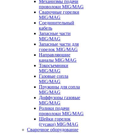
Механизмы подачи
проволоки MIG/MAG
Сварочные горелки
MIG/MAG
Соединительный
кабель
Запасные части
MIG/MAG
Запасные части для
горелок MIG/MAG
Направляющие
каналы MIG/MAG
Токосъемники
MIG/MAG
Газовые сопла
MIG/MAG
Пружины для сопла
MIG/MAG
Диффузоры газовые
MIG/MAG
Ролики подачи
проволоки MIG/MAG
Шейки горелок
(гусаки) MIG/MAG
Сварочное оборудование