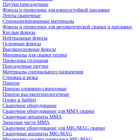
Прутки присадочные
Флюсы и проволоки для износостойкой наплавки
Ленты сварочные
Специализированные материалы
Флюсы и проволоки для автоматической сварки и наплавки
Кислые флюсы
Нейтральные флюсы
Основные флюсы
Высокоосновные флюсы
Материалы для сварки титана
Проволока сплошная
Присадочные прутки
Материалы специального назначения
Строжка и резка
Припои
Припои оловянно-свинцовые
Припои высокотехнологичные
Олово и баббит
Сварочное оборудование
Сварочное оборудование для MMA сварки
Сварочные аппараты MMA
Запасные части MMA
Сварочное оборудование для MIG/MAG сварки
Сварочные аппараты MIG/MAG
Механизмы подачи проволоки MIG/MAG