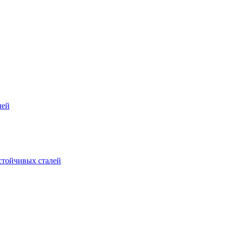
лей
стойчивых сталей