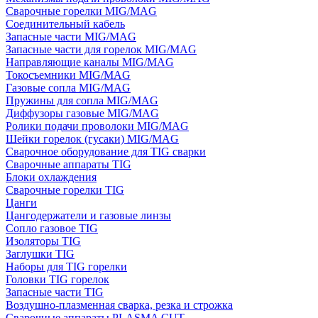
Сварочные горелки MIG/MAG
Соединительный кабель
Запасные части MIG/MAG
Запасные части для горелок MIG/MAG
Направляющие каналы MIG/MAG
Токосъемники MIG/MAG
Газовые сопла MIG/MAG
Пружины для сопла MIG/MAG
Диффузоры газовые MIG/MAG
Ролики подачи проволоки MIG/MAG
Шейки горелок (гусаки) MIG/MAG
Сварочное оборудование для TIG сварки
Сварочные аппараты TIG
Блоки охлаждения
Сварочные горелки TIG
Цанги
Цангодержатели и газовые линзы
Сопло газовое TIG
Изоляторы TIG
Заглушки TIG
Наборы для TIG горелки
Головки TIG горелок
Запасные части TIG
Воздушно-плазменная сварка, резка и строжка
Сварочные аппараты PLASMA CUT