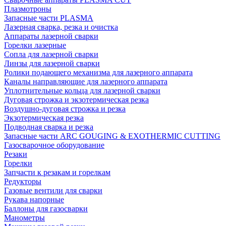
Плазмотроны
Запасные части PLASMA
Лазерная сварка, резка и очистка
Аппараты лазерной сварки
Горелки лазерные
Сопла для лазерной сварки
Линзы для лазерной сварки
Ролики подающего механизма для лазерного аппарата
Каналы направляющие для лазерного аппарата
Уплотнительные кольца для лазерной сварки
Дуговая строжка и экзотермическая резка
Воздушно-дуговая строжка и резка
Экзотермическая резка
Подводная сварка и резка
Запасные части ARC GOUGING & EXOTHERMIC CUTTING
Газосварочное оборудование
Резаки
Горелки
Запчасти к резакам и горелкам
Редукторы
Газовые вентили для сварки
Рукава напорные
Баллоны для газосварки
Манометры