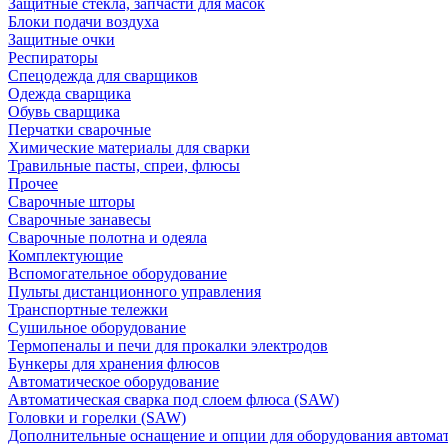
Защитные стекла, запчасти для масок
Блоки подачи воздуха
Защитные очки
Респираторы
Спецодежда для сварщиков
Одежда сварщика
Обувь сварщика
Перчатки сварочные
Химические материалы для сварки
Травильные пасты, спреи, флюсы
Прочее
Сварочные шторы
Сварочные занавесы
Сварочные полотна и одеяла
Комплектующие
Вспомогательное оборудование
Пульты дистанционного управления
Транспортные тележки
Сушильное оборудование
Термопеналы и печи для прокалки электродов
Бункеры для хранения флюсов
Автоматическое оборудование
Автоматическая сварка под слоем флюса (SAW)
Головки и горелки (SAW)
Дополнительные оснащение и опции для оборудования автома