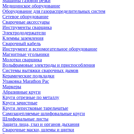
Машины газовой резки
Медицинское оборудование
Оборудование для газораспределительных систем
Сетевое оборудование
Сварочные аксессуары
Инструменты сварщика
Электрододержатели
Клеммы заземления
Сварочный кабель
Инструмент и вспомогательное оборудование
Магнитные угольники
Молотки сварщика
Вольфрамовые электроды и приспособления
Системы вытяжки сварочных дымов
Керамические подкладки
Упаковка Marathon Pac
Маркеры
Абразивные круги
Круги отрезные по металлу
Круги зачистные
Круги лепестковые тарельчатые
Самозацепляемые шлифовальные круги
Шлифовальные листы
Защита лица, глаз и органов дыхания
Сварочные маски, шлемы и щитки