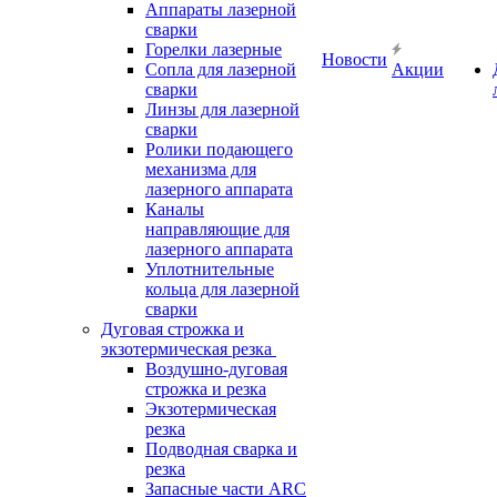
Аппараты лазерной
сварки
Горелки лазерные
Новости
Сопла для лазерной
Акции
сварки
Линзы для лазерной
сварки
Ролики подающего
механизма для
лазерного аппарата
Каналы
направляющие для
лазерного аппарата
Уплотнительные
кольца для лазерной
сварки
Дуговая строжка и
экзотермическая резка
Воздушно-дуговая
строжка и резка
Экзотермическая
резка
Подводная сварка и
резка
Запасные части ARC