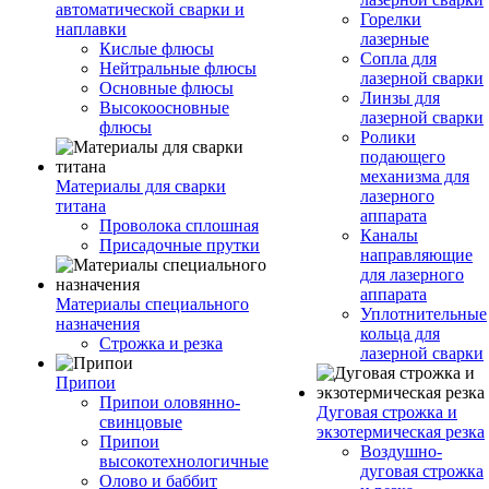
автоматической сварки и
Горелки
наплавки
лазерные
Кислые флюсы
Сопла для
Нейтральные флюсы
лазерной сварки
Основные флюсы
Линзы для
Высокоосновные
лазерной сварки
флюсы
Ролики
подающего
механизма для
Материалы для сварки
лазерного
титана
аппарата
Проволока сплошная
Каналы
Присадочные прутки
направляющие
для лазерного
аппарата
Материалы специального
Уплотнительные
назначения
кольца для
Строжка и резка
лазерной сварки
Припои
Припои оловянно-
Дуговая строжка и
свинцовые
экзотермическая резка
Припои
Воздушно-
высокотехнологичные
дуговая строжка
Олово и баббит