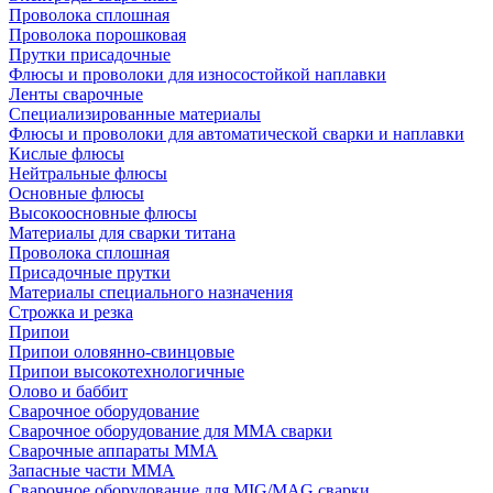
Проволока сплошная
Проволока порошковая
Прутки присадочные
Флюсы и проволоки для износостойкой наплавки
Ленты сварочные
Специализированные материалы
Флюсы и проволоки для автоматической сварки и наплавки
Кислые флюсы
Нейтральные флюсы
Основные флюсы
Высокоосновные флюсы
Материалы для сварки титана
Проволока сплошная
Присадочные прутки
Материалы специального назначения
Строжка и резка
Припои
Припои оловянно-свинцовые
Припои высокотехнологичные
Олово и баббит
Сварочное оборудование
Сварочное оборудование для MMA сварки
Сварочные аппараты MMA
Запасные части MMA
Сварочное оборудование для MIG/MAG сварки