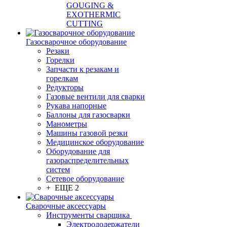
GOUGING &
EXOTHERMIC
CUTTING
Газосварочное оборудование
Резаки
Горелки
Запчасти к резакам и
горелкам
Редукторы
Газовые вентили для сварки
Рукава напорные
Баллоны для газосварки
Манометры
Машины газовой резки
Медицинское оборудование
Оборудование для
газораспределительных
систем
Сетевое оборудование
+ ЕЩЕ 2
Сварочные аксессуары
Инструменты сварщика
Электрододержатели