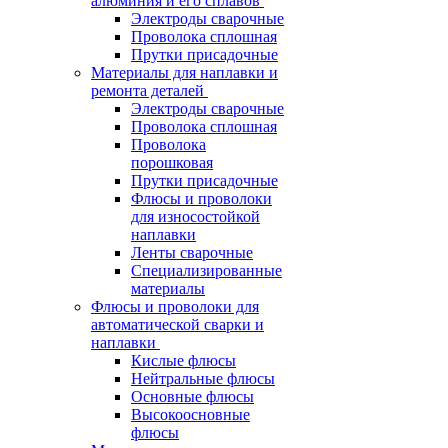
алюминия и его сплавов
Электроды сварочные
Проволока сплошная
Прутки присадочные
Материалы для наплавки и
ремонта деталей
Электроды сварочные
Проволока сплошная
Проволока
порошковая
Прутки присадочные
Флюсы и проволоки
для износостойкой
наплавки
Ленты сварочные
Специализированные
материалы
Флюсы и проволоки для
автоматической сварки и
наплавки
Кислые флюсы
Нейтральные флюсы
Основные флюсы
Высокоосновные
флюсы