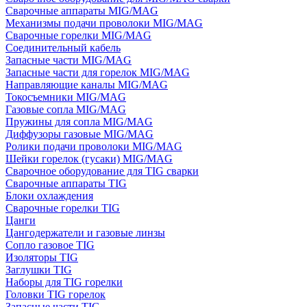
Сварочные аппараты MIG/MAG
Механизмы подачи проволоки MIG/MAG
Сварочные горелки MIG/MAG
Соединительный кабель
Запасные части MIG/MAG
Запасные части для горелок MIG/MAG
Направляющие каналы MIG/MAG
Токосъемники MIG/MAG
Газовые сопла MIG/MAG
Пружины для сопла MIG/MAG
Диффузоры газовые MIG/MAG
Ролики подачи проволоки MIG/MAG
Шейки горелок (гусаки) MIG/MAG
Сварочное оборудование для TIG сварки
Сварочные аппараты TIG
Блоки охлаждения
Сварочные горелки TIG
Цанги
Цангодержатели и газовые линзы
Сопло газовое TIG
Изоляторы TIG
Заглушки TIG
Наборы для TIG горелки
Головки TIG горелок
Запасные части TIG