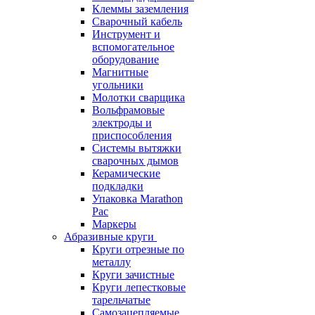
Клеммы заземления
Сварочный кабель
Инструмент и
вспомогательное
оборудование
Магнитные
угольники
Молотки сварщика
Вольфрамовые
электроды и
приспособления
Системы вытяжки
сварочных дымов
Керамические
подкладки
Упаковка Marathon
Pac
Маркеры
Абразивные круги
Круги отрезные по
металлу
Круги зачистные
Круги лепестковые
тарельчатые
Самозацепляемые