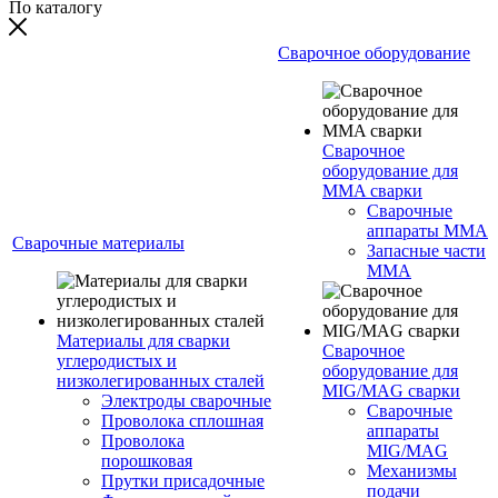
По каталогу
Сварочное оборудование
Сварочное
оборудование для
MMA сварки
Сварочные
аппараты MMA
Сварочные материалы
Запасные части
MMA
Материалы для сварки
Сварочное
углеродистых и
оборудование для
низколегированных сталей
MIG/MAG сварки
Электроды сварочные
Сварочные
Проволока сплошная
аппараты
Проволока
MIG/MAG
порошковая
Механизмы
Прутки присадочные
подачи