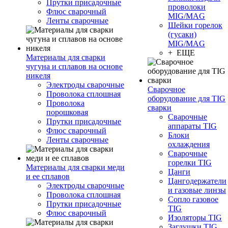
Прутки присадочные
проволоки
Флюс сварочный
MIG/MAG
Ленты сварочные
Шейки горелок
(гусаки)
MIG/MAG
+ ЕЩЕ
Материалы для сварки
чугуна и сплавов на основе
никеля
Электроды сварочные
Сварочное
Проволока сплошная
оборудование для TIG
Проволока
сварки
порошковая
Сварочные
Прутки присадочные
аппараты TIG
Флюс сварочный
Блоки
Ленты сварочные
охлаждения
Сварочные
горелки TIG
Материалы для сварки меди
Цанги
и ее сплавов
Цангодержатели
Электроды сварочные
и газовые линзы
Проволока сплошная
Сопло газовое
Прутки присадочные
TIG
Флюс сварочный
Изоляторы TIG
Заглушки TIG