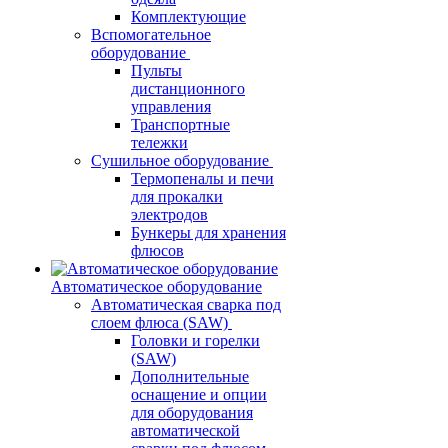
Комплектующие
Вспомогательное
оборудование
Пульты
дистанционного
управления
Транспортные
тележки
Сушильное оборудование
Термопеналы и печи
для прокалки
электродов
Бункеры для хранения
флюсов
Автоматическое оборудование
Автоматическая сварка под
слоем флюса (SAW)
Головки и горелки
(SAW)
Дополнительные
оснащение и опции
для оборудования
автоматической