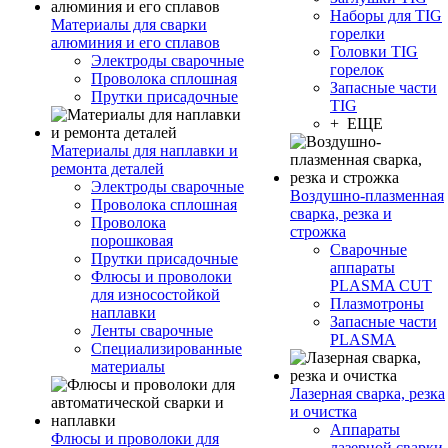
Наборы для TIG
Материалы для сварки
горелки
алюминия и его сплавов
Головки TIG
Электроды сварочные
горелок
Проволока сплошная
Запасные части
Прутки присадочные
TIG
+ ЕЩЕ
Материалы для наплавки и
ремонта деталей
Электроды сварочные
Воздушно-плазменная
Проволока сплошная
сварка, резка и
Проволока
строжка
порошковая
Сварочные
Прутки присадочные
аппараты
Флюсы и проволоки
PLASMA CUT
для износостойкой
Плазмотроны
наплавки
Запасные части
Ленты сварочные
PLASMA
Специализированные
материалы
Лазерная сварка, резка
и очистка
Аппараты
Флюсы и проволоки для
лазерной сварки