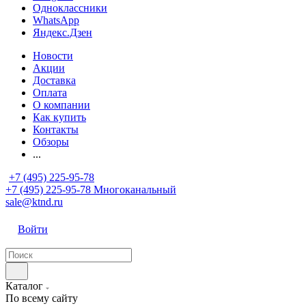
Одноклассники
WhatsApp
Яндекс.Дзен
Новости
Акции
Доставка
Оплата
О компании
Как купить
Контакты
Обзоры
...
+7 (495) 225-95-78
+7 (495) 225-95-78
Многоканальный
sale@ktnd.ru
Войти
Каталог
По всему сайту