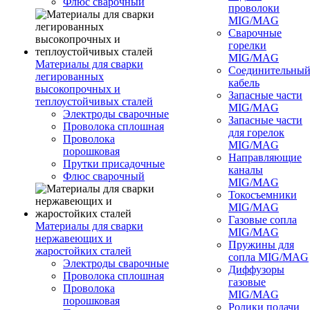
Флюс сварочный
проволоки
MIG/MAG
Сварочные
горелки
MIG/MAG
Материалы для сварки
Соединительны
легированных
кабель
высокопрочных и
Запасные части
теплоустойчивых сталей
MIG/MAG
Электроды сварочные
Запасные части
Проволока сплошная
для горелок
Проволока
MIG/MAG
порошковая
Направляющие
Прутки присадочные
каналы
Флюс сварочный
MIG/MAG
Токосъемники
MIG/MAG
Газовые сопла
Материалы для сварки
MIG/MAG
нержавеющих и
Пружины для
жаростойких сталей
сопла MIG/MAG
Электроды сварочные
Диффузоры
Проволока сплошная
газовые
Проволока
MIG/MAG
порошковая
Ролики подачи