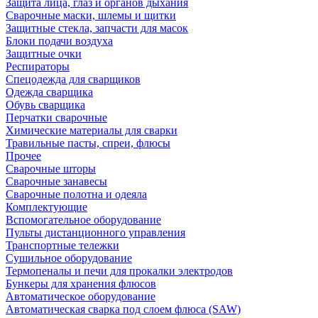
Защита лица, глаз и органов дыхания
Сварочные маски, шлемы и щитки
Защитные стекла, запчасти для масок
Блоки подачи воздуха
Защитные очки
Респираторы
Спецодежда для сварщиков
Одежда сварщика
Обувь сварщика
Перчатки сварочные
Химические материалы для сварки
Травильные пасты, спреи, флюсы
Прочее
Сварочные шторы
Сварочные занавесы
Сварочные полотна и одеяла
Комплектующие
Вспомогательное оборудование
Пульты дистанционного управления
Транспортные тележки
Сушильное оборудование
Термопеналы и печи для прокалки электродов
Бункеры для хранения флюсов
Автоматическое оборудование
Автоматическая сварка под слоем флюса (SAW)