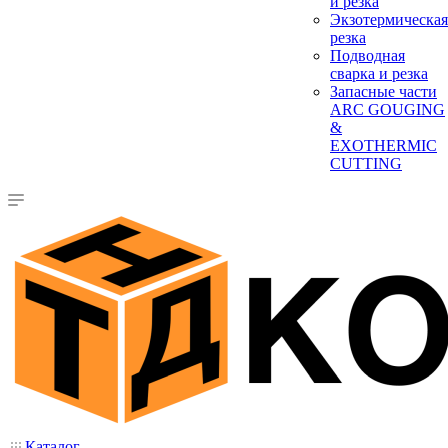
и резка
Экзотермическая
резка
Подводная
сварка и резка
Запасные части
ARC GOUGING
&
EXOTHERMIC
CUTTING
Каталог