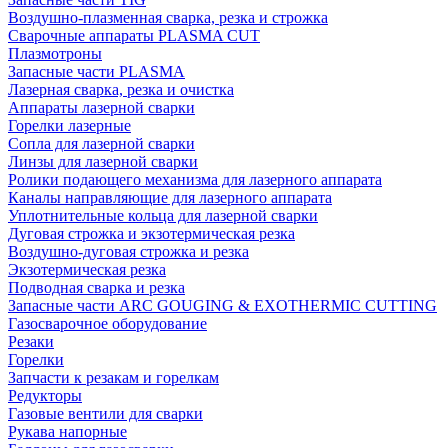
Воздушно-плазменная сварка, резка и строжка
Сварочные аппараты PLASMA CUT
Плазмотроны
Запасные части PLASMA
Лазерная сварка, резка и очистка
Аппараты лазерной сварки
Горелки лазерные
Сопла для лазерной сварки
Линзы для лазерной сварки
Ролики подающего механизма для лазерного аппарата
Каналы направляющие для лазерного аппарата
Уплотнительные кольца для лазерной сварки
Дуговая строжка и экзотермическая резка
Воздушно-дуговая строжка и резка
Экзотермическая резка
Подводная сварка и резка
Запасные части ARC GOUGING & EXOTHERMIC CUTTING
Газосварочное оборудование
Резаки
Горелки
Запчасти к резакам и горелкам
Редукторы
Газовые вентили для сварки
Рукава напорные