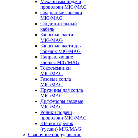
Механизмы подачи
проволоки MIG/MAG
Сварочные горелки
MIG/MAG
Соединительный
кабель
Запасные части
MIG/MAG
Запасные части для
горелок MIG/MAG
Направляющие
каналы MIG/MAG
Токосъемники
MIG/MAG
Газовые сопла
MIG/MAG
Пружины для сопла
MIG/MAG
Диффузоры газовые
MIG/MAG
Ролики подачи
проволоки MIG/MAG
Шейки горелок
(гусаки) MIG/MAG
Сварочное оборудование