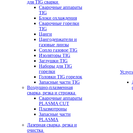
для TIG сварки
Сварочные аппараты
TIG
Блоки охлаждения
Сварочные горелки
TIG
Цанги
Цангодержатели и
газовые линзы
Сопло газовое TIG
Изоляторы TIG
Заглушки TIG
Наборы для TIG
горелки
Услуг
Головки TIG горелок
Запасные части TIG
Воздушно-плазменная
сварка, резка и строжка
Сварочные аппараты
PLASMA CUT
Плазмотроны
Запасные части
PLASMA
Лазерная сварка, резка и
очистка