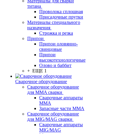
Материалы для сварки
титана
Проволока сплошная
Присадочные прутки
Материалы специального
назначения
Строжка и резка
Припои
Припои оловянно-
свинцовые
Припои
высокотехнологичные
Олово и баббит
+ ЕЩЕ 1
Сварочное оборудование
Сварочное оборудование
для MMA сварки
Сварочные аппараты
MMA
Запасные части MMA
Сварочное оборудование
для MIG/MAG сварки
Сварочные аппараты
MIG/MAG