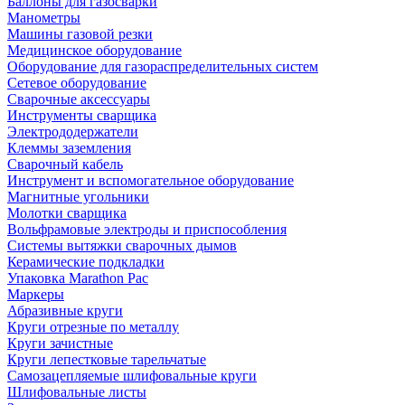
Баллоны для газосварки
Манометры
Машины газовой резки
Медицинское оборудование
Оборудование для газораспределительных систем
Сетевое оборудование
Сварочные аксессуары
Инструменты сварщика
Электрододержатели
Клеммы заземления
Сварочный кабель
Инструмент и вспомогательное оборудование
Магнитные угольники
Молотки сварщика
Вольфрамовые электроды и приспособления
Системы вытяжки сварочных дымов
Керамические подкладки
Упаковка Marathon Pac
Маркеры
Абразивные круги
Круги отрезные по металлу
Круги зачистные
Круги лепестковые тарельчатые
Самозацепляемые шлифовальные круги
Шлифовальные листы