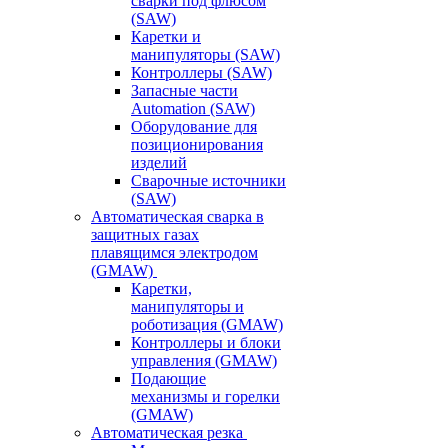
сварки под флюсом
(SAW)
Каретки и
манипуляторы (SAW)
Контроллеры (SAW)
Запасные части
Automation (SAW)
Оборудование для
позиционирования
изделий
Сварочные источники
(SAW)
Автоматическая сварка в
защитных газах
плавящимся электродом
(GMAW)
Каретки,
манипуляторы и
роботизация (GMAW)
Контроллеры и блоки
управления (GMAW)
Подающие
механизмы и горелки
(GMAW)
Автоматическая резка