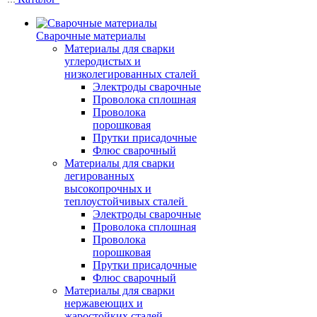
Сварочные материалы
Материалы для сварки
углеродистых и
низколегированных сталей
Электроды сварочные
Проволока сплошная
Проволока
порошковая
Прутки присадочные
Флюс сварочный
Материалы для сварки
легированных
высокопрочных и
теплоустойчивых сталей
Электроды сварочные
Проволока сплошная
Проволока
порошковая
Прутки присадочные
Флюс сварочный
Материалы для сварки
нержавеющих и
жаростойких сталей