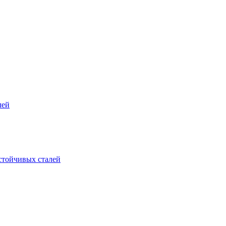
лей
стойчивых сталей