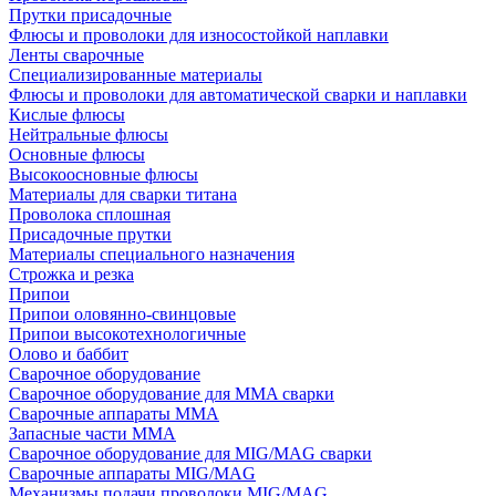
Прутки присадочные
Флюсы и проволоки для износостойкой наплавки
Ленты сварочные
Специализированные материалы
Флюсы и проволоки для автоматической сварки и наплавки
Кислые флюсы
Нейтральные флюсы
Основные флюсы
Высокоосновные флюсы
Материалы для сварки титана
Проволока сплошная
Присадочные прутки
Материалы специального назначения
Строжка и резка
Припои
Припои оловянно-свинцовые
Припои высокотехнологичные
Олово и баббит
Сварочное оборудование
Сварочное оборудование для MMA сварки
Сварочные аппараты MMA
Запасные части MMA
Сварочное оборудование для MIG/MAG сварки
Сварочные аппараты MIG/MAG
Механизмы подачи проволоки MIG/MAG