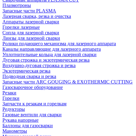
Плазмотроны
Запасные части PLASMA
Лазерная сварка, резка и очистка
Аппараты лазерной сварки
Горелки лазерные
Сопла для лазерной сварки
Линзы для лазерной сварки
Ролики подающего механизма для лазерного аппарата
Каналы направляющие для лазерного аппарата
Уплотнительные кольца для лазерной сварки
Дуговая строжка и экзотермическая резка
Воздушно-дуговая строжка и резка
Экзотермическая резка
Подводная сварка и резка
Запасные части ARC GOUGING & EXOTHERMIC CUTTING
Газосварочное оборудование
Резаки
Горелки
Запчасти к резакам и горелкам
Редукторы
Газовые вентили для сварки
Рукава напорные
Баллоны для газосварки
Манометры