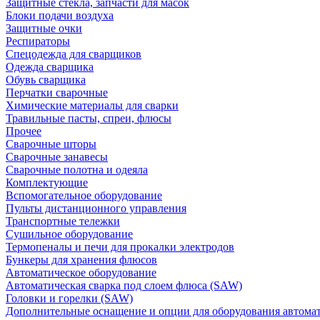
Защитные стекла, запчасти для масок
Блоки подачи воздуха
Защитные очки
Респираторы
Спецодежда для сварщиков
Одежда сварщика
Обувь сварщика
Перчатки сварочные
Химические материалы для сварки
Травильные пасты, спреи, флюсы
Прочее
Сварочные шторы
Сварочные занавесы
Сварочные полотна и одеяла
Комплектующие
Вспомогательное оборудование
Пульты дистанционного управления
Транспортные тележки
Сушильное оборудование
Термопеналы и печи для прокалки электродов
Бункеры для хранения флюсов
Автоматическое оборудование
Автоматическая сварка под слоем флюса (SAW)
Головки и горелки (SAW)
Дополнительные оснащение и опции для оборудования автома