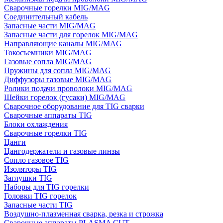
Сварочные горелки MIG/MAG
Соединительный кабель
Запасные части MIG/MAG
Запасные части для горелок MIG/MAG
Направляющие каналы MIG/MAG
Токосъемники MIG/MAG
Газовые сопла MIG/MAG
Пружины для сопла MIG/MAG
Диффузоры газовые MIG/MAG
Ролики подачи проволоки MIG/MAG
Шейки горелок (гусаки) MIG/MAG
Сварочное оборудование для TIG сварки
Сварочные аппараты TIG
Блоки охлаждения
Сварочные горелки TIG
Цанги
Цангодержатели и газовые линзы
Сопло газовое TIG
Изоляторы TIG
Заглушки TIG
Наборы для TIG горелки
Головки TIG горелок
Запасные части TIG
Воздушно-плазменная сварка, резка и строжка
Сварочные аппараты PLASMA CUT