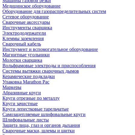
Машины газовой резки
Медицинское оборудование
Оборудование для газораспределительных систем
Сетевое оборудование
Сварочные аксессуары
Инструменты сварщика
Электрододержатели
Клеммы заземления
Сварочный кабель
Инструмент и вспомогательное оборудование
Магнитные угольники
Молотки сварщика
Вольфрамовые электроды и приспособления
Системы вытяжки сварочных дымов
Керамические подкладки
Упаковка Marathon Pac
Маркеры
Абразивные круги
Круги отрезные по металлу
Круги зачистные
Круги лепестковые тарельчатые
Самозацепляемые шлифовальные круги
Шлифовальные листы
Защита лица, глаз и органов дыхания
Сварочные маски, шлемы и щитки