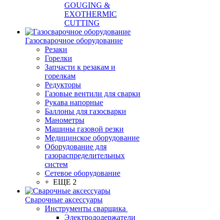
GOUGING &
EXOTHERMIC
CUTTING
Газосварочное оборудование
Резаки
Горелки
Запчасти к резакам и
горелкам
Редукторы
Газовые вентили для сварки
Рукава напорные
Баллоны для газосварки
Манометры
Машины газовой резки
Медицинское оборудование
Оборудование для
газораспределительных
систем
Сетевое оборудование
+ ЕЩЕ 2
Сварочные аксессуары
Инструменты сварщика
Электрододержатели