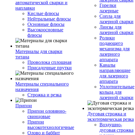
автоматической сварки и
Горелки
наплавки
лазерные
Кислые флюсы
Сопла для
Нейтральные флюсы
лазерной сварки
Основные флюсы
Линзы для
Высокоосновные
лазерной сварки
флюсы
Ролики
подающего
механизма для
Материалы для сварки
лазерного
титана
аппарата
Проволока сплошная
Каналы
Присадочные прутки
направляющие
для лазерного
аппарата
Материалы специального
Уплотнительные
назначения
кольца для
Строжка и резка
лазерной сварки
Припои
Припои оловянно-
Дуговая строжка и
свинцовые
экзотермическая резка
Припои
Воздушно-
высокотехнологичные
дуговая строжка
Олово и баббит