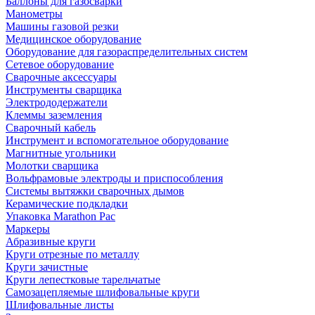
Баллоны для газосварки
Манометры
Машины газовой резки
Медицинское оборудование
Оборудование для газораспределительных систем
Сетевое оборудование
Сварочные аксессуары
Инструменты сварщика
Электрододержатели
Клеммы заземления
Сварочный кабель
Инструмент и вспомогательное оборудование
Магнитные угольники
Молотки сварщика
Вольфрамовые электроды и приспособления
Системы вытяжки сварочных дымов
Керамические подкладки
Упаковка Marathon Pac
Маркеры
Абразивные круги
Круги отрезные по металлу
Круги зачистные
Круги лепестковые тарельчатые
Самозацепляемые шлифовальные круги
Шлифовальные листы