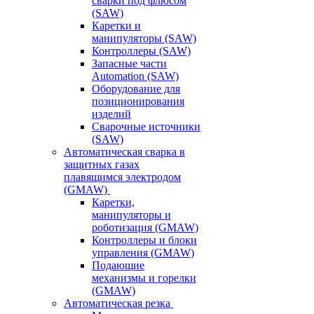
сварки под флюсом
(SAW)
Каретки и
манипуляторы (SAW)
Контроллеры (SAW)
Запасные части
Automation (SAW)
Оборудование для
позиционирования
изделий
Сварочные источники
(SAW)
Автоматическая сварка в
защитных газах
плавящимся электродом
(GMAW)
Каретки,
манипуляторы и
роботизация (GMAW)
Контроллеры и блоки
управления (GMAW)
Подающие
механизмы и горелки
(GMAW)
Автоматическая резка