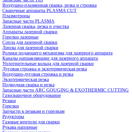
Воздушно-плазменная сварка, резка и строжка
Сварочные аппараты PLASMA CUT
Плазмотроны
Запасные части PLASMA
Лазерная сварка, резка и очистка
Аппараты лазерной сварки
Горелки лазерные
Сопла для лазерной сварки
Линзы для лазерной сварки
Ролики подающего механизма для лазерного аппарата
Каналы направляющие для лазерного аппарата
Уплотнительные кольца для лазерной сварки
Дуговая строжка и экзотермическая резка
Воздушно-дуговая строжка и резка
Экзотермическая резка
Подводная сварка и резка
Запасные части ARC GOUGING & EXOTHERMIC CUTTING
Газосварочное оборудование
Резаки
Горелки
Запчасти к резакам и горелкам
Редукторы
Газовые вентили для сварки
Рукава напорные