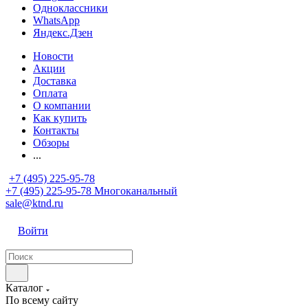
Одноклассники
WhatsApp
Яндекс.Дзен
Новости
Акции
Доставка
Оплата
О компании
Как купить
Контакты
Обзоры
...
+7 (495) 225-95-78
+7 (495) 225-95-78
Многоканальный
sale@ktnd.ru
Войти
Каталог
По всему сайту