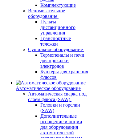
Комплектующие
Вспомогательное
оборудование
Пульты
дистанционного
управления
Транспортные
тележки
Сушильное оборудование
Термопеналы и печи
для прокалки
электродов
Бункеры для хранения
флюсов
Автоматическое оборудование
Автоматическая сварка под
слоем флюса (SAW)
Головки и горелки
(SAW)
Дополнительные
оснащение и опции
для оборудования
автоматической