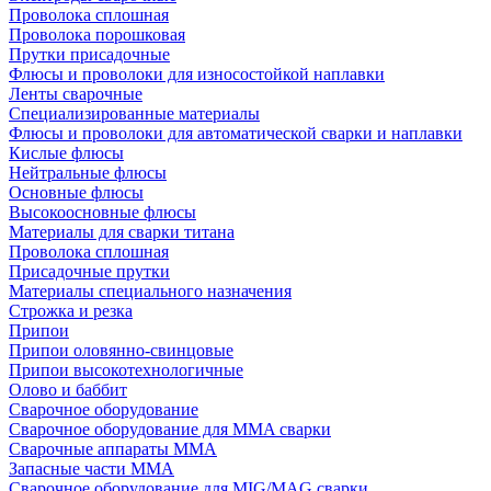
Проволока сплошная
Проволока порошковая
Прутки присадочные
Флюсы и проволоки для износостойкой наплавки
Ленты сварочные
Специализированные материалы
Флюсы и проволоки для автоматической сварки и наплавки
Кислые флюсы
Нейтральные флюсы
Основные флюсы
Высокоосновные флюсы
Материалы для сварки титана
Проволока сплошная
Присадочные прутки
Материалы специального назначения
Строжка и резка
Припои
Припои оловянно-свинцовые
Припои высокотехнологичные
Олово и баббит
Сварочное оборудование
Сварочное оборудование для MMA сварки
Сварочные аппараты MMA
Запасные части MMA
Сварочное оборудование для MIG/MAG сварки