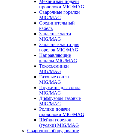
Механизмы подачи
проволоки MIG/MAG
Сварочные горелки
MIG/MAG
Соединительный
кабель
Запасные части
MIG/MAG
Запасные части для
горелок MIG/MAG
Направляющие
каналы MIG/MAG
Токосъемники
MIG/MAG
Газовые сопла
MIG/MAG
Пружины для сопла
MIG/MAG
Диффузоры газовые
MIG/MAG
Ролики подачи
проволоки MIG/MAG
Шейки горелок
(гусаки) MIG/MAG
Сварочное оборудование