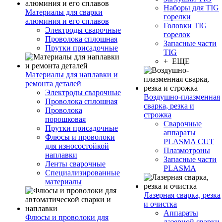
Наборы для TIG
Материалы для сварки
горелки
алюминия и его сплавов
Головки TIG
Электроды сварочные
горелок
Проволока сплошная
Запасные части
Прутки присадочные
TIG
+ ЕЩЕ
Материалы для наплавки и
ремонта деталей
Электроды сварочные
Воздушно-плазменная
Проволока сплошная
сварка, резка и
Проволока
строжка
порошковая
Сварочные
Прутки присадочные
аппараты
Флюсы и проволоки
PLASMA CUT
для износостойкой
Плазмотроны
наплавки
Запасные части
Ленты сварочные
PLASMA
Специализированные
материалы
Лазерная сварка, резка
и очистка
Аппараты
Флюсы и проволоки для
лазерной сварки