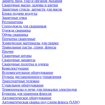
Защита лица, глаз и органов дыхания
Сварочные маски, шлемы и щитки
Защитные стекла, запчасти для масок
Блоки подачи воздуха
Защитные очки
Респираторы
Спецодежда для сварщиков
Одежда сварщика
Обувь сварщика
Перчатки сварочные
Химические материалы для сварки
Травильные пасты, спреи, флюсы
Прочее
Сварочные шторы
Сварочные занавесы
Сварочные полотна и одеяла
Комплектующие
Вспомогательное оборудование
Пульты дистанционного управления
Транспортные тележки
Сушильное оборудование
Термопеналы и печи для прокалки электродов
Бункеры для хранения флюсов
Автоматическое оборудование
Автоматическая сварка под слоем флюса (SAW)