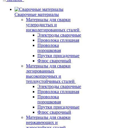
Сварочные материалы
Материалы для сварки
углеродистых и
низколегированных сталей
Электроды сварочные
Проволока сплошная
Проволока
порошковая
Прутки присадочные
Флюс сварочный
Материалы для сварки
легированных
высокопрочных и
теплоустойчивых сталей
Электроды сварочные
Проволока сплошная
Проволока
порошковая
Прутки присадочные
Флюс сварочный
Материалы для сварки
нержавеющих и
жаростойких сталей