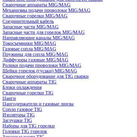
Сварочные аппараты MIG/MAG
Механизмы подачи проволоки MIG/MAG
Сварочные горелки MIG/MAG
Соединительный кабель
Запасные части MIG/MAG
Запасные части для горелок MIG/MAG
Направляющие каналы MIG/MAG
Токосъемники MIG/MAG
Газовые сопла MIG/MAG
Пружины для сопла MIG/MAG
Диффузоры газовые MIG/MAG
Ролики подачи проволоки MIG/MAG
Шейки горелок (гусаки) MIG/MAG
Сварочное оборудование для TIG сварки
Сварочные аппараты TIG
Блоки охлаждения
Сварочные горелки TIG
Цанги
Цангодержатели и газовые линзы
Сопло газовое TIG
Изоляторы TIG
Заглушки TIG
Наборы для TIG горелки
Головки TIG горелок
Запасные части TIG