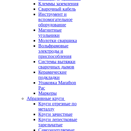
Клеммы заземления
Сварочный кабель
Инструмент и
вспомогательное
оборудование
Магнитные
угольники
Молотки сварщика
Вольфрамовые
электроды и
приспособления
Системы вытяжки
сварочных дымов
Керамические
подкладки
Упаковка Marathon
Pac
Маркеры
Абразивные круги
Круги отрезные по
металлу
Круги зачистные
Круги лепестковые
тарельчатые
Самозацепляемые