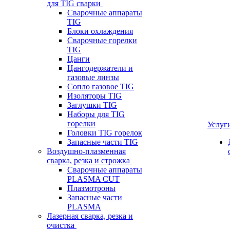
для TIG сварки
Сварочные аппараты
TIG
Блоки охлаждения
Сварочные горелки
TIG
Цанги
Цангодержатели и
газовые линзы
Сопло газовое TIG
Изоляторы TIG
Заглушки TIG
Наборы для TIG
горелки
Услуг
Головки TIG горелок
Запасные части TIG
Воздушно-плазменная
сварка, резка и строжка
Сварочные аппараты
PLASMA CUT
Плазмотроны
Запасные части
PLASMA
Лазерная сварка, резка и
очистка