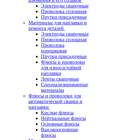
алюминия и его сплавов
Электроды сварочные
Проволока сплошная
Прутки присадочные
Материалы для наплавки и
ремонта деталей
Электроды сварочные
Проволока сплошная
Проволока
порошковая
Прутки присадочные
Флюсы и проволоки
для износостойкой
наплавки
Ленты сварочные
Специализированные
материалы
Флюсы и проволоки для
автоматической сварки и
наплавки
Кислые флюсы
Нейтральные флюсы
Основные флюсы
Высокоосновные
флюсы