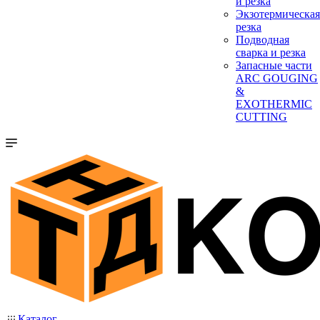
и резка
Экзотермическая
резка
Подводная
сварка и резка
Запасные части
ARC GOUGING
&
EXOTHERMIC
CUTTING
Каталог