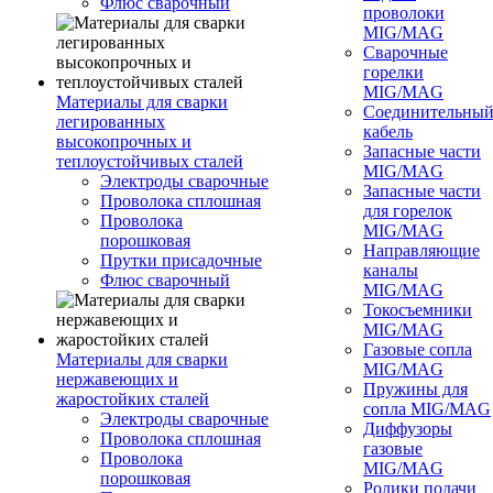
Флюс сварочный
проволоки
MIG/MAG
Сварочные
горелки
MIG/MAG
Материалы для сварки
Соединительны
легированных
кабель
высокопрочных и
Запасные части
теплоустойчивых сталей
MIG/MAG
Электроды сварочные
Запасные части
Проволока сплошная
для горелок
Проволока
MIG/MAG
порошковая
Направляющие
Прутки присадочные
каналы
Флюс сварочный
MIG/MAG
Токосъемники
MIG/MAG
Газовые сопла
Материалы для сварки
MIG/MAG
нержавеющих и
Пружины для
жаростойких сталей
сопла MIG/MAG
Электроды сварочные
Диффузоры
Проволока сплошная
газовые
Проволока
MIG/MAG
порошковая
Ролики подачи