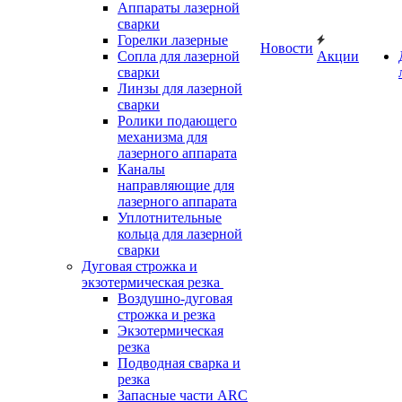
Аппараты лазерной
сварки
Горелки лазерные
Новости
Сопла для лазерной
Акции
сварки
Линзы для лазерной
сварки
Ролики подающего
механизма для
лазерного аппарата
Каналы
направляющие для
лазерного аппарата
Уплотнительные
кольца для лазерной
сварки
Дуговая строжка и
экзотермическая резка
Воздушно-дуговая
строжка и резка
Экзотермическая
резка
Подводная сварка и
резка
Запасные части ARC