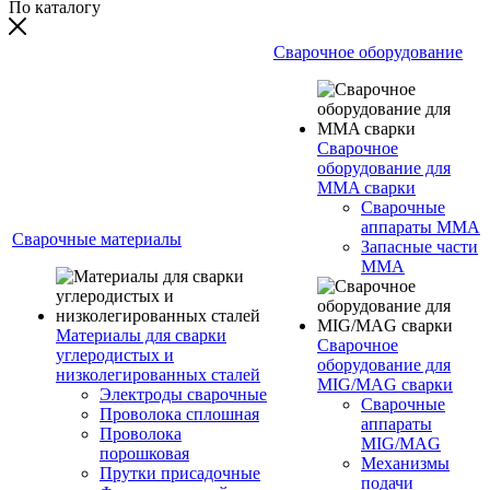
По каталогу
Сварочное оборудование
Сварочное
оборудование для
MMA сварки
Сварочные
аппараты MMA
Сварочные материалы
Запасные части
MMA
Материалы для сварки
Сварочное
углеродистых и
оборудование для
низколегированных сталей
MIG/MAG сварки
Электроды сварочные
Сварочные
Проволока сплошная
аппараты
Проволока
MIG/MAG
порошковая
Механизмы
Прутки присадочные
подачи