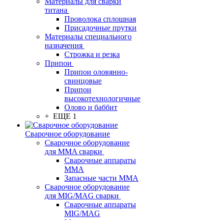
Материалы для сварки
титана
Проволока сплошная
Присадочные прутки
Материалы специального
назначения
Строжка и резка
Припои
Припои оловянно-
свинцовые
Припои
высокотехнологичные
Олово и баббит
+ ЕЩЕ 1
Сварочное оборудование
Сварочное оборудование
для MMA сварки
Сварочные аппараты
MMA
Запасные части MMA
Сварочное оборудование
для MIG/MAG сварки
Сварочные аппараты
MIG/MAG