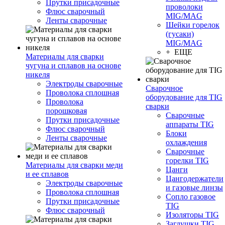
Прутки присадочные
проволоки
Флюс сварочный
MIG/MAG
Ленты сварочные
Шейки горелок
(гусаки)
MIG/MAG
+ ЕЩЕ
Материалы для сварки
чугуна и сплавов на основе
никеля
Электроды сварочные
Сварочное
Проволока сплошная
оборудование для TIG
Проволока
сварки
порошковая
Сварочные
Прутки присадочные
аппараты TIG
Флюс сварочный
Блоки
Ленты сварочные
охлаждения
Сварочные
горелки TIG
Материалы для сварки меди
Цанги
и ее сплавов
Цангодержатели
Электроды сварочные
и газовые линзы
Проволока сплошная
Сопло газовое
Прутки присадочные
TIG
Флюс сварочный
Изоляторы TIG
Заглушки TIG