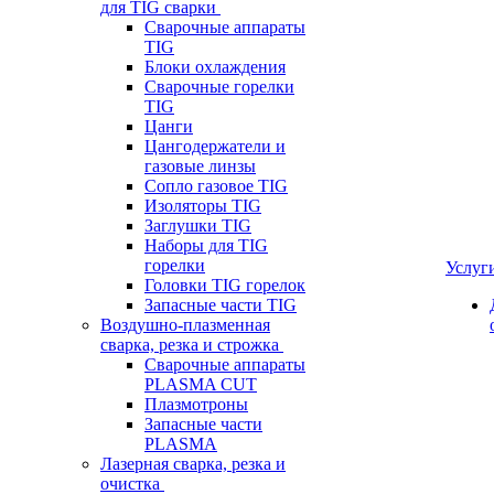
для TIG сварки
Сварочные аппараты
TIG
Блоки охлаждения
Сварочные горелки
TIG
Цанги
Цангодержатели и
газовые линзы
Сопло газовое TIG
Изоляторы TIG
Заглушки TIG
Наборы для TIG
горелки
Услуг
Головки TIG горелок
Запасные части TIG
Воздушно-плазменная
сварка, резка и строжка
Сварочные аппараты
PLASMA CUT
Плазмотроны
Запасные части
PLASMA
Лазерная сварка, резка и
очистка