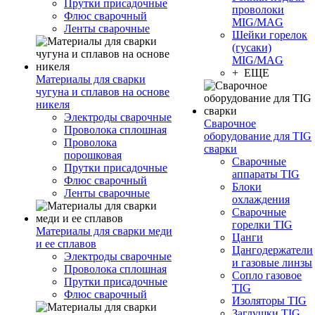
Прутки присадочные
проволоки
Флюс сварочный
MIG/MAG
Ленты сварочные
Шейки горелок
(гусаки)
MIG/MAG
+ ЕЩЕ
Материалы для сварки
чугуна и сплавов на основе
никеля
Электроды сварочные
Сварочное
Проволока сплошная
оборудование для TIG
Проволока
сварки
порошковая
Сварочные
Прутки присадочные
аппараты TIG
Флюс сварочный
Блоки
Ленты сварочные
охлаждения
Сварочные
горелки TIG
Материалы для сварки меди
Цанги
и ее сплавов
Цангодержатели
Электроды сварочные
и газовые линзы
Проволока сплошная
Сопло газовое
Прутки присадочные
TIG
Флюс сварочный
Изоляторы TIG
Заглушки TIG