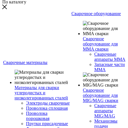
По каталогу
Сварочное оборудование
Сварочное
оборудование для
MMA сварки
Сварочные
аппараты MMA
Сварочные материалы
Запасные части
MMA
Материалы для сварки
Сварочное
углеродистых и
оборудование для
низколегированных сталей
MIG/MAG сварки
Электроды сварочные
Сварочные
Проволока сплошная
аппараты
Проволока
MIG/MAG
порошковая
Механизмы
Прутки присадочные
подачи