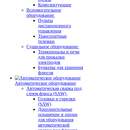
Комплектующие
Вспомогательное
оборудование
Пульты
дистанционного
управления
Транспортные
тележки
Сушильное оборудование
Термопеналы и печи
для прокалки
электродов
Бункеры для хранения
флюсов
Автоматическое оборудование
Автоматическая сварка под
слоем флюса (SAW)
Головки и горелки
(SAW)
Дополнительные
оснащение и опции
для оборудования
автоматической