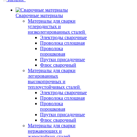
Сварочные материалы
Материалы для сварки
углеродистых и
низколегированных сталей
Электроды сварочные
Проволока сплошная
Проволока
порошковая
Прутки присадочные
Флюс сварочный
Материалы для сварки
легированных
высокопрочных и
теплоустойчивых сталей
Электроды сварочные
Проволока сплошная
Проволока
порошковая
Прутки присадочные
Флюс сварочный
Материалы для сварки
нержавеющих и
жаростойких сталей