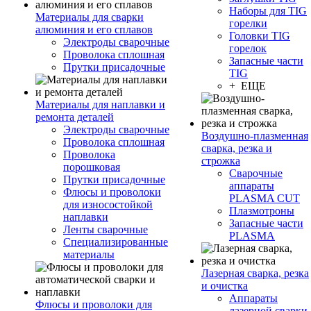
Наборы для TIG
Материалы для сварки
горелки
алюминия и его сплавов
Головки TIG
Электроды сварочные
горелок
Проволока сплошная
Запасные части
Прутки присадочные
TIG
+ ЕЩЕ
Материалы для наплавки и
ремонта деталей
Электроды сварочные
Воздушно-плазменная
Проволока сплошная
сварка, резка и
Проволока
строжка
порошковая
Сварочные
Прутки присадочные
аппараты
Флюсы и проволоки
PLASMA CUT
для износостойкой
Плазмотроны
наплавки
Запасные части
Ленты сварочные
PLASMA
Специализированные
материалы
Лазерная сварка, резка
и очистка
Аппараты
Флюсы и проволоки для
лазерной сварки