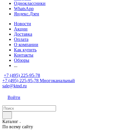
Одноклассники
WhatsApp
Яндекс.Дзен
Новости
Акции
Доставка
Оплата
О компании
Как купить
Контакты
Обзоры
...
+7 (495) 225-95-78
+7 (495) 225-95-78
Многоканальный
sale@ktnd.ru
Войти
Каталог
По всему сайту