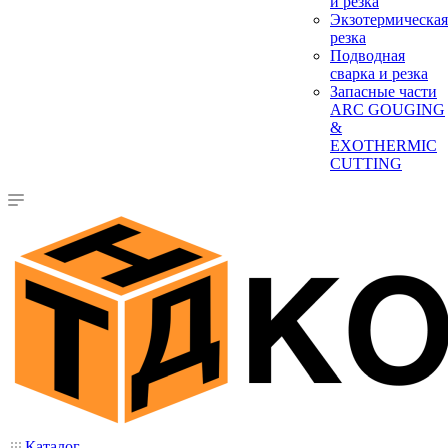
и резка
Экзотермическая
резка
Подводная
сварка и резка
Запасные части
ARC GOUGING
&
EXOTHERMIC
CUTTING
Каталог