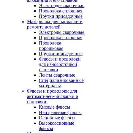
алюминия и его сплавов
Электроды сварочные
Проволока сплошная
Прутки присадочные
Материалы для наплавки и
ремонта деталей
Электроды сварочные
Проволока сплошная
Проволока
порошковая
Прутки присадочные
Флюсы и проволоки
для износостойкой
наплавки
Ленты сварочные
Специализированные
материалы
Флюсы и проволоки для
автоматической сварки и
наплавки
Кислые флюсы
Нейтральные флюсы
Основные флюсы
Высокоосновные
флюсы