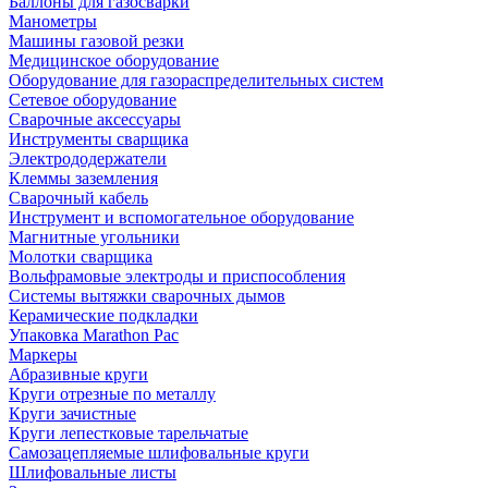
Баллоны для газосварки
Манометры
Машины газовой резки
Медицинское оборудование
Оборудование для газораспределительных систем
Сетевое оборудование
Сварочные аксессуары
Инструменты сварщика
Электрододержатели
Клеммы заземления
Сварочный кабель
Инструмент и вспомогательное оборудование
Магнитные угольники
Молотки сварщика
Вольфрамовые электроды и приспособления
Системы вытяжки сварочных дымов
Керамические подкладки
Упаковка Marathon Pac
Маркеры
Абразивные круги
Круги отрезные по металлу
Круги зачистные
Круги лепестковые тарельчатые
Самозацепляемые шлифовальные круги
Шлифовальные листы