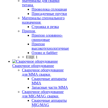
Материалы для сварки
титана
Проволока сплошная
Присадочные прутки
Материалы специального
назначения
Строжка и резка
Припои
Припои оловянно-
свинцовые
Припои
высокотехнологичные
Олово и баббит
+ ЕЩЕ 1
Сварочное оборудование
Сварочное оборудование
для MMA сварки
Сварочные аппараты
MMA
Запасные части MMA
Сварочное оборудование
для MIG/MAG сварки
Сварочные аппараты
MIG/MAG