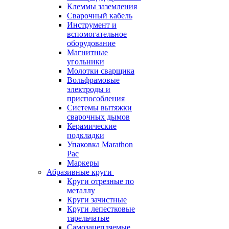
Клеммы заземления
Сварочный кабель
Инструмент и
вспомогательное
оборудование
Магнитные
угольники
Молотки сварщика
Вольфрамовые
электроды и
приспособления
Системы вытяжки
сварочных дымов
Керамические
подкладки
Упаковка Marathon
Pac
Маркеры
Абразивные круги
Круги отрезные по
металлу
Круги зачистные
Круги лепестковые
тарельчатые
Самозацепляемые