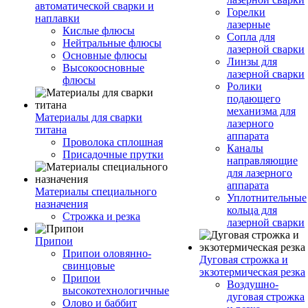
автоматической сварки и
Горелки
наплавки
лазерные
Кислые флюсы
Сопла для
Нейтральные флюсы
лазерной сварки
Основные флюсы
Линзы для
Высокоосновные
лазерной сварки
флюсы
Ролики
подающего
механизма для
Материалы для сварки
лазерного
титана
аппарата
Проволока сплошная
Каналы
Присадочные прутки
направляющие
для лазерного
аппарата
Материалы специального
Уплотнительные
назначения
кольца для
Строжка и резка
лазерной сварки
Припои
Припои оловянно-
Дуговая строжка и
свинцовые
экзотермическая резка
Припои
Воздушно-
высокотехнологичные
дуговая строжка
Олово и баббит