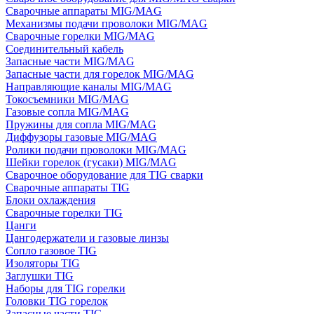
Сварочные аппараты MIG/MAG
Механизмы подачи проволоки MIG/MAG
Сварочные горелки MIG/MAG
Соединительный кабель
Запасные части MIG/MAG
Запасные части для горелок MIG/MAG
Направляющие каналы MIG/MAG
Токосъемники MIG/MAG
Газовые сопла MIG/MAG
Пружины для сопла MIG/MAG
Диффузоры газовые MIG/MAG
Ролики подачи проволоки MIG/MAG
Шейки горелок (гусаки) MIG/MAG
Сварочное оборудование для TIG сварки
Сварочные аппараты TIG
Блоки охлаждения
Сварочные горелки TIG
Цанги
Цангодержатели и газовые линзы
Сопло газовое TIG
Изоляторы TIG
Заглушки TIG
Наборы для TIG горелки
Головки TIG горелок
Запасные части TIG