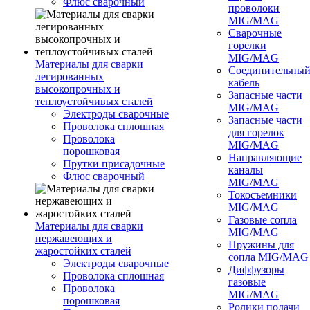
Флюс сварочный
проволоки
MIG/MAG
Сварочные
горелки
MIG/MAG
Материалы для сварки
Соединительны
легированных
кабель
высокопрочных и
Запасные части
теплоустойчивых сталей
MIG/MAG
Электроды сварочные
Запасные части
Проволока сплошная
для горелок
Проволока
MIG/MAG
порошковая
Направляющие
Прутки присадочные
каналы
Флюс сварочный
MIG/MAG
Токосъемники
MIG/MAG
Газовые сопла
Материалы для сварки
MIG/MAG
нержавеющих и
Пружины для
жаростойких сталей
сопла MIG/MAG
Электроды сварочные
Диффузоры
Проволока сплошная
газовые
Проволока
MIG/MAG
порошковая
Ролики подачи