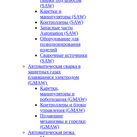
сварки под флюсом
(SAW)
Каретки и
манипуляторы (SAW)
Контроллеры (SAW)
Запасные части
Automation (SAW)
Оборудование для
позиционирования
изделий
Сварочные источники
(SAW)
Автоматическая сварка в
защитных газах
плавящимся электродом
(GMAW)
Каретки,
манипуляторы и
роботизация (GMAW)
Контроллеры и блоки
управления (GMAW)
Подающие
механизмы и горелки
(GMAW)
Автоматическая резка