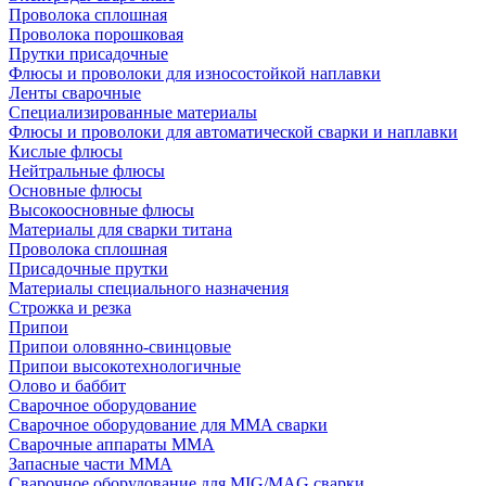
Проволока сплошная
Проволока порошковая
Прутки присадочные
Флюсы и проволоки для износостойкой наплавки
Ленты сварочные
Специализированные материалы
Флюсы и проволоки для автоматической сварки и наплавки
Кислые флюсы
Нейтральные флюсы
Основные флюсы
Высокоосновные флюсы
Материалы для сварки титана
Проволока сплошная
Присадочные прутки
Материалы специального назначения
Строжка и резка
Припои
Припои оловянно-свинцовые
Припои высокотехнологичные
Олово и баббит
Сварочное оборудование
Сварочное оборудование для MMA сварки
Сварочные аппараты MMA
Запасные части MMA
Сварочное оборудование для MIG/MAG сварки