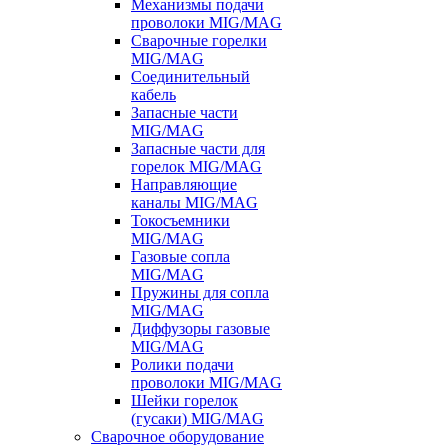
Механизмы подачи
проволоки MIG/MAG
Сварочные горелки
MIG/MAG
Соединительный
кабель
Запасные части
MIG/MAG
Запасные части для
горелок MIG/MAG
Направляющие
каналы MIG/MAG
Токосъемники
MIG/MAG
Газовые сопла
MIG/MAG
Пружины для сопла
MIG/MAG
Диффузоры газовые
MIG/MAG
Ролики подачи
проволоки MIG/MAG
Шейки горелок
(гусаки) MIG/MAG
Сварочное оборудование