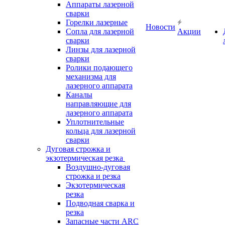
Аппараты лазерной
сварки
Горелки лазерные
Новости
Сопла для лазерной
Акции
сварки
Линзы для лазерной
сварки
Ролики подающего
механизма для
лазерного аппарата
Каналы
направляющие для
лазерного аппарата
Уплотнительные
кольца для лазерной
сварки
Дуговая строжка и
экзотермическая резка
Воздушно-дуговая
строжка и резка
Экзотермическая
резка
Подводная сварка и
резка
Запасные части ARC