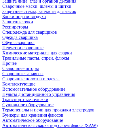
Защита лица, глаз и органов дыхания
Сварочные маски, шлемы и щитки
Защитные стекла, запчасти для масок
Блоки подачи воздуха
Защитные очки
Респираторы
Спецодежда для сварщиков
Одежда сварщика
Обувь сварщика
Перчатки сварочные
Химические материалы для сварки
Травильные пасты, спреи, флюсы
Прочее
Сварочные шторы
Сварочные занавесы
Сварочные полотна и одеяла
Комплектующие
Вспомогательное оборудование
Пульты дистанционного управления
Транспортные тележки
Сушильное оборудование
Термопеналы и печи для прокалки электродов
Бункеры для хранения флюсов
Автоматическое оборудование
Автоматическая сварка под слоем флюса (SAW)