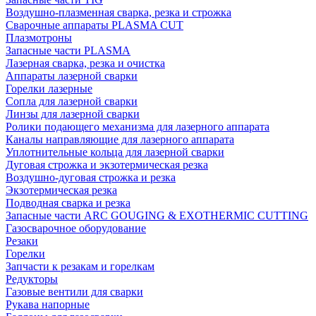
Воздушно-плазменная сварка, резка и строжка
Сварочные аппараты PLASMA CUT
Плазмотроны
Запасные части PLASMA
Лазерная сварка, резка и очистка
Аппараты лазерной сварки
Горелки лазерные
Сопла для лазерной сварки
Линзы для лазерной сварки
Ролики подающего механизма для лазерного аппарата
Каналы направляющие для лазерного аппарата
Уплотнительные кольца для лазерной сварки
Дуговая строжка и экзотермическая резка
Воздушно-дуговая строжка и резка
Экзотермическая резка
Подводная сварка и резка
Запасные части ARC GOUGING & EXOTHERMIC CUTTING
Газосварочное оборудование
Резаки
Горелки
Запчасти к резакам и горелкам
Редукторы
Газовые вентили для сварки
Рукава напорные