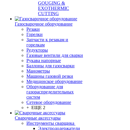
GOUGING &
EXOTHERMIC
CUTTING
Газосварочное оборудование
Резаки
Горелки
Запчасти к резакам и
горелкам
Редукторы
Газовые вентили для сварки
Рукава напорные
Баллоны для газосварки
Манометры
Машины газовой резки
Медицинское оборудование
Оборудование для
газораспределительных
систем
Сетевое оборудование
+ ЕЩЕ 2
Сварочные аксессуары
Инструменты сварщика
Электрододержатели