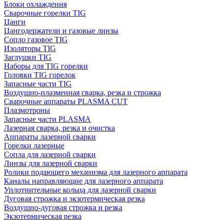
Блоки охлаждения
Сварочные горелки TIG
Цанги
Цангодержатели и газовые линзы
Сопло газовое TIG
Изоляторы TIG
Заглушки TIG
Наборы для TIG горелки
Головки TIG горелок
Запасные части TIG
Воздушно-плазменная сварка, резка и строжка
Сварочные аппараты PLASMA CUT
Плазмотроны
Запасные части PLASMA
Лазерная сварка, резка и очистка
Аппараты лазерной сварки
Горелки лазерные
Сопла для лазерной сварки
Линзы для лазерной сварки
Ролики подающего механизма для лазерного аппарата
Каналы направляющие для лазерного аппарата
Уплотнительные кольца для лазерной сварки
Дуговая строжка и экзотермическая резка
Воздушно-дуговая строжка и резка
Экзотермическая резка