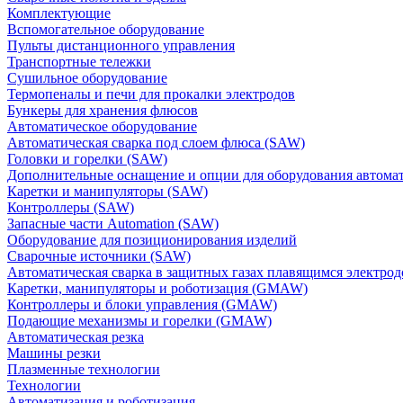
Комплектующие
Вспомогательное оборудование
Пульты дистанционного управления
Транспортные тележки
Сушильное оборудование
Термопеналы и печи для прокалки электродов
Бункеры для хранения флюсов
Автоматическое оборудование
Автоматическая сварка под слоем флюса (SAW)
Головки и горелки (SAW)
Дополнительные оснащение и опции для оборудования автома
Каретки и манипуляторы (SAW)
Контроллеры (SAW)
Запасные части Automation (SAW)
Оборудование для позиционирования изделий
Сварочные источники (SAW)
Автоматическая сварка в защитных газах плавящимся электр
Каретки, манипуляторы и роботизация (GMAW)
Контроллеры и блоки управления (GMAW)
Подающие механизмы и горелки (GMAW)
Автоматическая резка
Машины резки
Плазменные технологии
Технологии
Автоматизация и роботизация