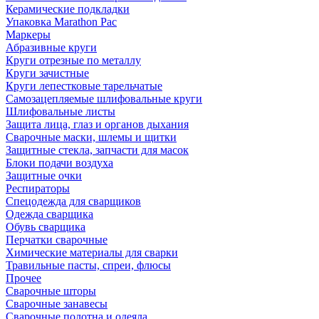
Керамические подкладки
Упаковка Marathon Pac
Маркеры
Абразивные круги
Круги отрезные по металлу
Круги зачистные
Круги лепестковые тарельчатые
Самозацепляемые шлифовальные круги
Шлифовальные листы
Защита лица, глаз и органов дыхания
Сварочные маски, шлемы и щитки
Защитные стекла, запчасти для масок
Блоки подачи воздуха
Защитные очки
Респираторы
Спецодежда для сварщиков
Одежда сварщика
Обувь сварщика
Перчатки сварочные
Химические материалы для сварки
Травильные пасты, спреи, флюсы
Прочее
Сварочные шторы
Сварочные занавесы
Сварочные полотна и одеяла