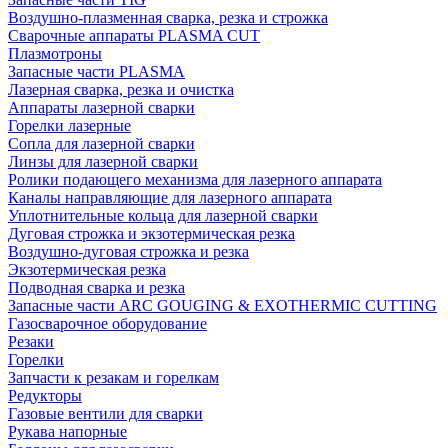
Воздушно-плазменная сварка, резка и строжка
Сварочные аппараты PLASMA CUT
Плазмотроны
Запасные части PLASMA
Лазерная сварка, резка и очистка
Аппараты лазерной сварки
Горелки лазерные
Сопла для лазерной сварки
Линзы для лазерной сварки
Ролики подающего механизма для лазерного аппарата
Каналы направляющие для лазерного аппарата
Уплотнительные кольца для лазерной сварки
Дуговая строжка и экзотермическая резка
Воздушно-дуговая строжка и резка
Экзотермическая резка
Подводная сварка и резка
Запасные части ARC GOUGING & EXOTHERMIC CUTTING
Газосварочное оборудование
Резаки
Горелки
Запчасти к резакам и горелкам
Редукторы
Газовые вентили для сварки
Рукава напорные