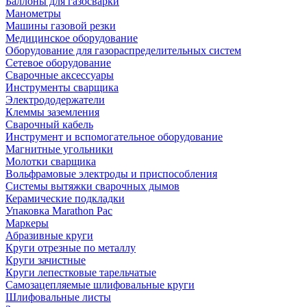
Баллоны для газосварки
Манометры
Машины газовой резки
Медицинское оборудование
Оборудование для газораспределительных систем
Сетевое оборудование
Сварочные аксессуары
Инструменты сварщика
Электрододержатели
Клеммы заземления
Сварочный кабель
Инструмент и вспомогательное оборудование
Магнитные угольники
Молотки сварщика
Вольфрамовые электроды и приспособления
Системы вытяжки сварочных дымов
Керамические подкладки
Упаковка Marathon Pac
Маркеры
Абразивные круги
Круги отрезные по металлу
Круги зачистные
Круги лепестковые тарельчатые
Самозацепляемые шлифовальные круги
Шлифовальные листы