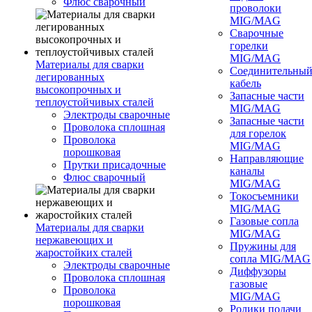
Флюс сварочный
проволоки
MIG/MAG
Сварочные
горелки
MIG/MAG
Материалы для сварки
Соединительны
легированных
кабель
высокопрочных и
Запасные части
теплоустойчивых сталей
MIG/MAG
Электроды сварочные
Запасные части
Проволока сплошная
для горелок
Проволока
MIG/MAG
порошковая
Направляющие
Прутки присадочные
каналы
Флюс сварочный
MIG/MAG
Токосъемники
MIG/MAG
Газовые сопла
Материалы для сварки
MIG/MAG
нержавеющих и
Пружины для
жаростойких сталей
сопла MIG/MAG
Электроды сварочные
Диффузоры
Проволока сплошная
газовые
Проволока
MIG/MAG
порошковая
Ролики подачи