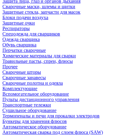
Защита лица, глаз и органов дыхания
Сварочные маски, шлемы и щитки
Защитные стекла, запчасти для масок
Блоки подачи воздуха
Защитные очки
Респираторы
Спецодежда для сварщиков
Одежда сварщика
Обувь сварщика
Перчатки сварочные
Химические материалы для сварки
Травильные пасты, спреи, флюсы
Прочее
Сварочные шторы
Сварочные занавесы
Сварочные полотна и одеяла
Комплектующие
Вспомогательное оборудование
Пульты дистанционного управления
Транспортные тележки
Сушильное оборудование
Термопеналы и печи для прокалки электродов
Бункеры для хранения флюсов
Автоматическое оборудование
Автоматическая сварка под слоем флюса (SAW)