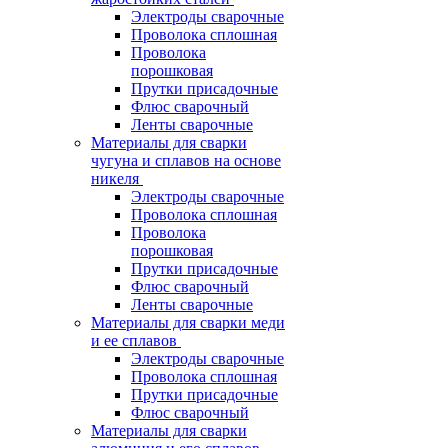
Электроды сварочные
Проволока сплошная
Проволока
порошковая
Прутки присадочные
Флюс сварочный
Ленты сварочные
Материалы для сварки
чугуна и сплавов на основе
никеля
Электроды сварочные
Проволока сплошная
Проволока
порошковая
Прутки присадочные
Флюс сварочный
Ленты сварочные
Материалы для сварки меди
и ее сплавов
Электроды сварочные
Проволока сплошная
Прутки присадочные
Флюс сварочный
Материалы для сварки