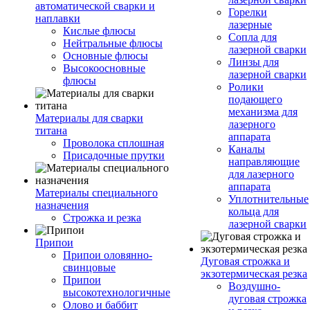
автоматической сварки и
Горелки
наплавки
лазерные
Кислые флюсы
Сопла для
Нейтральные флюсы
лазерной сварки
Основные флюсы
Линзы для
Высокоосновные
лазерной сварки
флюсы
Ролики
подающего
механизма для
Материалы для сварки
лазерного
титана
аппарата
Проволока сплошная
Каналы
Присадочные прутки
направляющие
для лазерного
аппарата
Материалы специального
Уплотнительные
назначения
кольца для
Строжка и резка
лазерной сварки
Припои
Припои оловянно-
Дуговая строжка и
свинцовые
экзотермическая резка
Припои
Воздушно-
высокотехнологичные
дуговая строжка
Олово и баббит