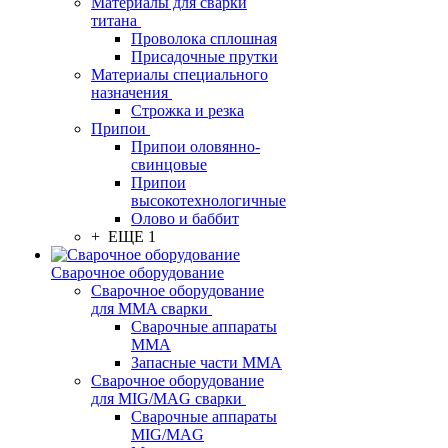
Материалы для сварки
титана
Проволока сплошная
Присадочные прутки
Материалы специального
назначения
Строжка и резка
Припои
Припои оловянно-
свинцовые
Припои
высокотехнологичные
Олово и баббит
+ ЕЩЕ 1
Сварочное оборудование
Сварочное оборудование
для MMA сварки
Сварочные аппараты
MMA
Запасные части MMA
Сварочное оборудование
для MIG/MAG сварки
Сварочные аппараты
MIG/MAG