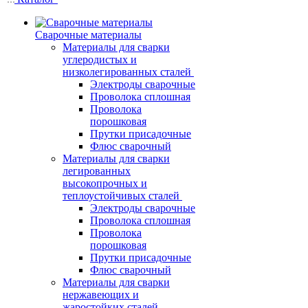
Сварочные материалы
Материалы для сварки
углеродистых и
низколегированных сталей
Электроды сварочные
Проволока сплошная
Проволока
порошковая
Прутки присадочные
Флюс сварочный
Материалы для сварки
легированных
высокопрочных и
теплоустойчивых сталей
Электроды сварочные
Проволока сплошная
Проволока
порошковая
Прутки присадочные
Флюс сварочный
Материалы для сварки
нержавеющих и
жаростойких сталей