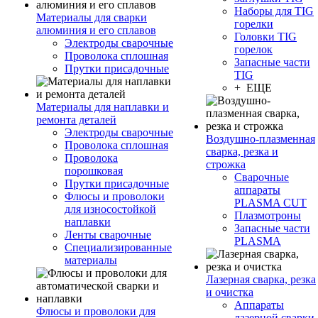
Наборы для TIG
Материалы для сварки
горелки
алюминия и его сплавов
Головки TIG
Электроды сварочные
горелок
Проволока сплошная
Запасные части
Прутки присадочные
TIG
+ ЕЩЕ
Материалы для наплавки и
ремонта деталей
Электроды сварочные
Воздушно-плазменная
Проволока сплошная
сварка, резка и
Проволока
строжка
порошковая
Сварочные
Прутки присадочные
аппараты
Флюсы и проволоки
PLASMA CUT
для износостойкой
Плазмотроны
наплавки
Запасные части
Ленты сварочные
PLASMA
Специализированные
материалы
Лазерная сварка, резка
и очистка
Аппараты
Флюсы и проволоки для
лазерной сварки