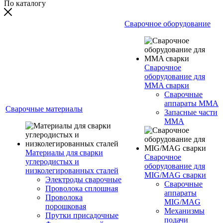
По каталогу
Сварочное оборудование
Сварочное
оборудование для
MMA сварки
Сварочные
аппараты MMA
Сварочные материалы
Запасные части
MMA
Материалы для сварки
Сварочное
углеродистых и
оборудование для
низколегированных сталей
MIG/MAG сварки
Электроды сварочные
Сварочные
Проволока сплошная
аппараты
Проволока
MIG/MAG
порошковая
Механизмы
Прутки присадочные
подачи