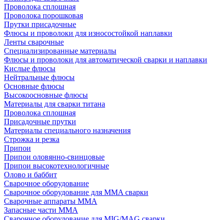
Проволока сплошная
Проволока порошковая
Прутки присадочные
Флюсы и проволоки для износостойкой наплавки
Ленты сварочные
Специализированные материалы
Флюсы и проволоки для автоматической сварки и наплавки
Кислые флюсы
Нейтральные флюсы
Основные флюсы
Высокоосновные флюсы
Материалы для сварки титана
Проволока сплошная
Присадочные прутки
Материалы специального назначения
Строжка и резка
Припои
Припои оловянно-свинцовые
Припои высокотехнологичные
Олово и баббит
Сварочное оборудование
Сварочное оборудование для MMA сварки
Сварочные аппараты MMA
Запасные части MMA
Сварочное оборудование для MIG/MAG сварки