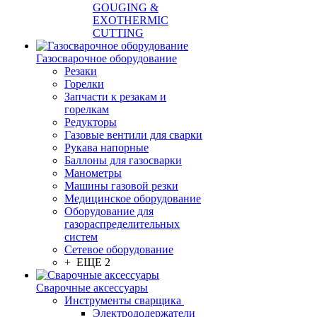
GOUGING &
EXOTHERMIC
CUTTING
Газосварочное оборудование
Резаки
Горелки
Запчасти к резакам и
горелкам
Редукторы
Газовые вентили для сварки
Рукава напорные
Баллоны для газосварки
Манометры
Машины газовой резки
Медицинское оборудование
Оборудование для
газораспределительных
систем
Сетевое оборудование
+ ЕЩЕ 2
Сварочные аксессуары
Инструменты сварщика
Электрододержатели