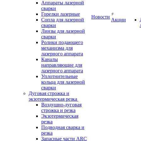
Аппараты лазерной
сварки
Горелки лазерные
Новости
Сопла для лазерной
Акции
сварки
Линзы для лазерной
сварки
Ролики подающего
механизма для
лазерного аппарата
Каналы
направляющие для
лазерного аппарата
Уплотнительные
кольца для лазерной
сварки
Дуговая строжка и
экзотермическая резка
Воздушно-дуговая
строжка и резка
Экзотермическая
резка
Подводная сварка и
резка
Запасные части ARC