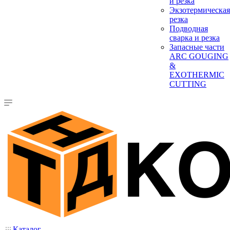
и резка
Экзотермическая
резка
Подводная
сварка и резка
Запасные части
ARC GOUGING
&
EXOTHERMIC
CUTTING
Каталог