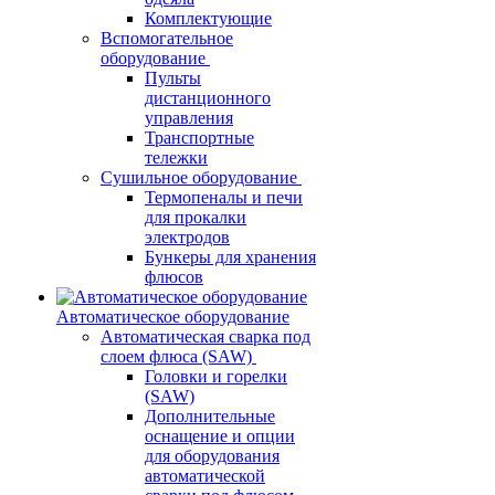
Комплектующие
Вспомогательное
оборудование
Пульты
дистанционного
управления
Транспортные
тележки
Сушильное оборудование
Термопеналы и печи
для прокалки
электродов
Бункеры для хранения
флюсов
Автоматическое оборудование
Автоматическая сварка под
слоем флюса (SAW)
Головки и горелки
(SAW)
Дополнительные
оснащение и опции
для оборудования
автоматической