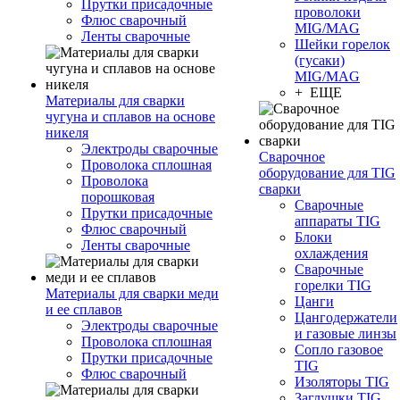
Прутки присадочные
проволоки
Флюс сварочный
MIG/MAG
Ленты сварочные
Шейки горелок
(гусаки)
MIG/MAG
+ ЕЩЕ
Материалы для сварки
чугуна и сплавов на основе
никеля
Электроды сварочные
Сварочное
Проволока сплошная
оборудование для TIG
Проволока
сварки
порошковая
Сварочные
Прутки присадочные
аппараты TIG
Флюс сварочный
Блоки
Ленты сварочные
охлаждения
Сварочные
горелки TIG
Материалы для сварки меди
Цанги
и ее сплавов
Цангодержатели
Электроды сварочные
и газовые линзы
Проволока сплошная
Сопло газовое
Прутки присадочные
TIG
Флюс сварочный
Изоляторы TIG
Заглушки TIG