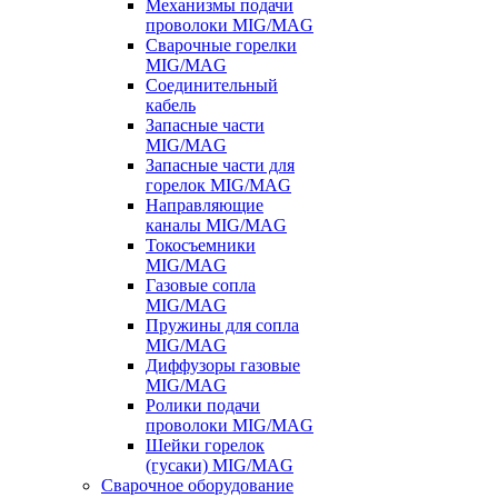
Механизмы подачи
проволоки MIG/MAG
Сварочные горелки
MIG/MAG
Соединительный
кабель
Запасные части
MIG/MAG
Запасные части для
горелок MIG/MAG
Направляющие
каналы MIG/MAG
Токосъемники
MIG/MAG
Газовые сопла
MIG/MAG
Пружины для сопла
MIG/MAG
Диффузоры газовые
MIG/MAG
Ролики подачи
проволоки MIG/MAG
Шейки горелок
(гусаки) MIG/MAG
Сварочное оборудование