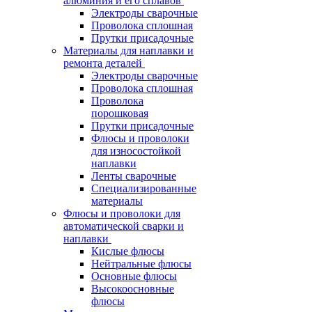
алюминия и его сплавов
Электроды сварочные
Проволока сплошная
Прутки присадочные
Материалы для наплавки и
ремонта деталей
Электроды сварочные
Проволока сплошная
Проволока
порошковая
Прутки присадочные
Флюсы и проволоки
для износостойкой
наплавки
Ленты сварочные
Специализированные
материалы
Флюсы и проволоки для
автоматической сварки и
наплавки
Кислые флюсы
Нейтральные флюсы
Основные флюсы
Высокоосновные
флюсы