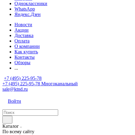
Одноклассники
WhatsApp
Яндекс.Дзен
Новости
Акции
Доставка
Оплата
О компании
Как купить
Контакты
Обзоры
...
+7 (495) 225-95-78
+7 (495) 225-95-78
Многоканальный
sale@ktnd.ru
Войти
Каталог
По всему сайту