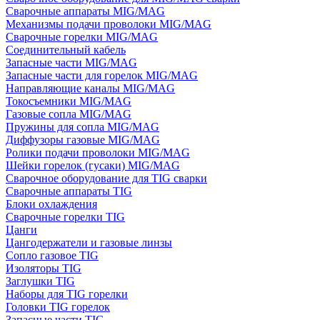
Сварочные аппараты MIG/MAG
Механизмы подачи проволоки MIG/MAG
Сварочные горелки MIG/MAG
Соединительный кабель
Запасные части MIG/MAG
Запасные части для горелок MIG/MAG
Направляющие каналы MIG/MAG
Токосъемники MIG/MAG
Газовые сопла MIG/MAG
Пружины для сопла MIG/MAG
Диффузоры газовые MIG/MAG
Ролики подачи проволоки MIG/MAG
Шейки горелок (гусаки) MIG/MAG
Сварочное оборудование для TIG сварки
Сварочные аппараты TIG
Блоки охлаждения
Сварочные горелки TIG
Цанги
Цангодержатели и газовые линзы
Сопло газовое TIG
Изоляторы TIG
Заглушки TIG
Наборы для TIG горелки
Головки TIG горелок
Запасные части TIG