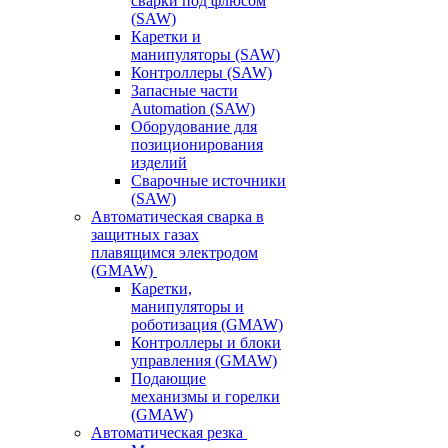
сварки под флюсом
(SAW)
Каретки и
манипуляторы (SAW)
Контроллеры (SAW)
Запасные части
Automation (SAW)
Оборудование для
позиционирования
изделий
Сварочные источники
(SAW)
Автоматическая сварка в
защитных газах
плавящимся электродом
(GMAW)
Каретки,
манипуляторы и
роботизация (GMAW)
Контроллеры и блоки
управления (GMAW)
Подающие
механизмы и горелки
(GMAW)
Автоматическая резка