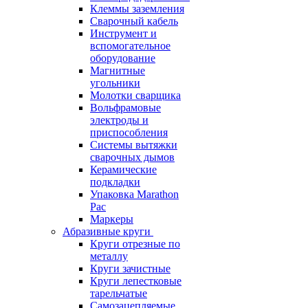
Клеммы заземления
Сварочный кабель
Инструмент и
вспомогательное
оборудование
Магнитные
угольники
Молотки сварщика
Вольфрамовые
электроды и
приспособления
Системы вытяжки
сварочных дымов
Керамические
подкладки
Упаковка Marathon
Pac
Маркеры
Абразивные круги
Круги отрезные по
металлу
Круги зачистные
Круги лепестковые
тарельчатые
Самозацепляемые