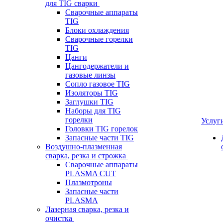
для TIG сварки
Сварочные аппараты
TIG
Блоки охлаждения
Сварочные горелки
TIG
Цанги
Цангодержатели и
газовые линзы
Сопло газовое TIG
Изоляторы TIG
Заглушки TIG
Наборы для TIG
горелки
Услуг
Головки TIG горелок
Запасные части TIG
Воздушно-плазменная
сварка, резка и строжка
Сварочные аппараты
PLASMA CUT
Плазмотроны
Запасные части
PLASMA
Лазерная сварка, резка и
очистка