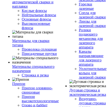
автоматической сварки и
Горелки
наплавки
лазерные
Кислые флюсы
Сопла для
Нейтральные флюсы
лазерной сварки
Основные флюсы
Линзы для
Высокоосновные
лазерной сварки
флюсы
Ролики
подающего
механизма для
Материалы для сварки
лазерного
титана
аппарата
Проволока сплошная
Каналы
Присадочные прутки
направляющие
для лазерного
аппарата
Материалы специального
Уплотнительные
назначения
кольца для
Строжка и резка
лазерной сварки
Припои
Припои оловянно-
Дуговая строжка и
свинцовые
экзотермическая резка
Припои
Воздушно-
высокотехнологичные
дуговая строжка
Олово и баббит