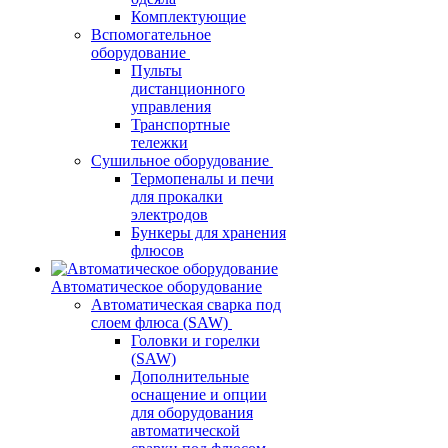
Комплектующие
Вспомогательное
оборудование
Пульты
дистанционного
управления
Транспортные
тележки
Сушильное оборудование
Термопеналы и печи
для прокалки
электродов
Бункеры для хранения
флюсов
Автоматическое оборудование
Автоматическая сварка под
слоем флюса (SAW)
Головки и горелки
(SAW)
Дополнительные
оснащение и опции
для оборудования
автоматической