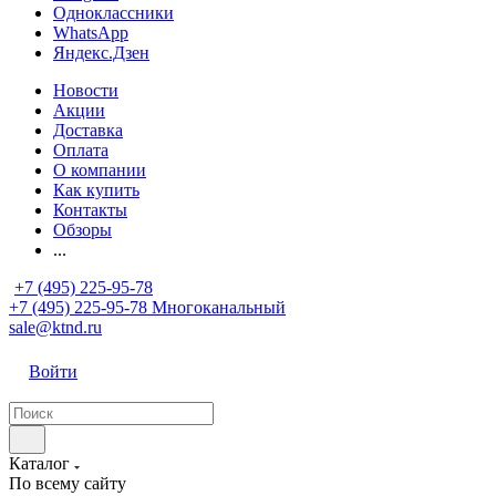
Одноклассники
WhatsApp
Яндекс.Дзен
Новости
Акции
Доставка
Оплата
О компании
Как купить
Контакты
Обзоры
...
+7 (495) 225-95-78
+7 (495) 225-95-78
Многоканальный
sale@ktnd.ru
Войти
Каталог
По всему сайту