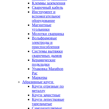
Клеммы заземления
Сварочный кабель
Инструмент и
вспомогательное
оборудование
Магнитные
угольники
Молотки сварщика
Вольфрамовые
электроды и
приспособления
Системы вытяжки
сварочных дымов
Керамические
подкладки
Упаковка Marathon
Pac
Маркеры
Абразивные круги
Круги отрезные по
металлу
Круги зачистные
Круги лепестковые
тарельчатые
Самозацепляемые