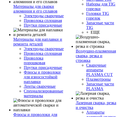
Наборы для TIG
Материалы для сварки
горелки
алюминия и его сплавов
Головки TIG
Электроды сварочные
горелок
Проволока сплошная
Запасные части
Прутки присадочные
TIG
+ ЕЩЕ
Материалы для наплавки и
ремонта деталей
Электроды сварочные
Воздушно-плазменная
Проволока сплошная
сварка, резка и
Проволока
строжка
порошковая
Сварочные
Прутки присадочные
аппараты
Флюсы и проволоки
PLASMA CUT
для износостойкой
Плазмотроны
наплавки
Запасные части
Ленты сварочные
PLASMA
Специализированные
материалы
Лазерная сварка, резка
и очистка
Аппараты
Флюсы и проволоки для
лазерной сварки