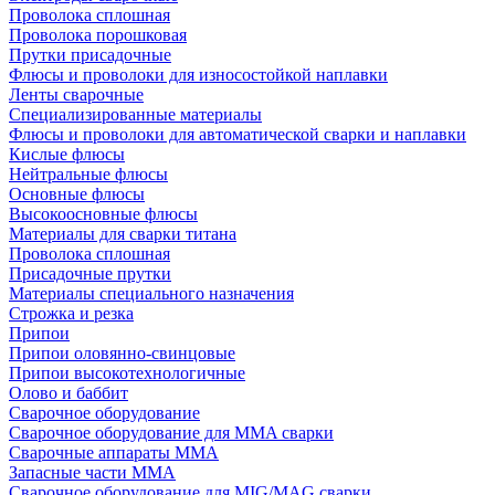
Проволока сплошная
Проволока порошковая
Прутки присадочные
Флюсы и проволоки для износостойкой наплавки
Ленты сварочные
Специализированные материалы
Флюсы и проволоки для автоматической сварки и наплавки
Кислые флюсы
Нейтральные флюсы
Основные флюсы
Высокоосновные флюсы
Материалы для сварки титана
Проволока сплошная
Присадочные прутки
Материалы специального назначения
Строжка и резка
Припои
Припои оловянно-свинцовые
Припои высокотехнологичные
Олово и баббит
Сварочное оборудование
Сварочное оборудование для MMA сварки
Сварочные аппараты MMA
Запасные части MMA
Сварочное оборудование для MIG/MAG сварки