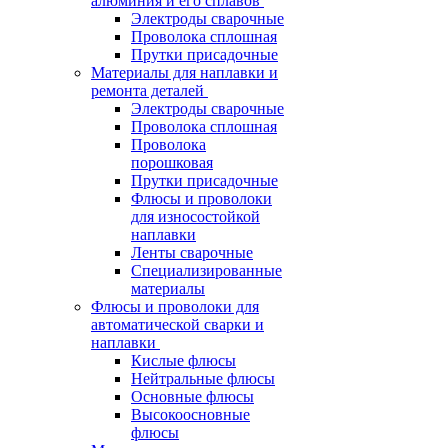
алюминия и его сплавов
Электроды сварочные
Проволока сплошная
Прутки присадочные
Материалы для наплавки и
ремонта деталей
Электроды сварочные
Проволока сплошная
Проволока
порошковая
Прутки присадочные
Флюсы и проволоки
для износостойкой
наплавки
Ленты сварочные
Специализированные
материалы
Флюсы и проволоки для
автоматической сварки и
наплавки
Кислые флюсы
Нейтральные флюсы
Основные флюсы
Высокоосновные
флюсы