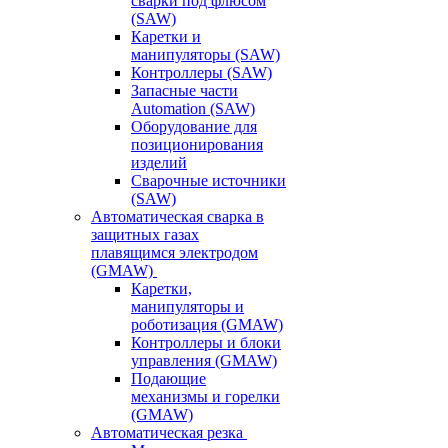
сварки под флюсом
(SAW)
Каретки и
манипуляторы (SAW)
Контроллеры (SAW)
Запасные части
Automation (SAW)
Оборудование для
позиционирования
изделий
Сварочные источники
(SAW)
Автоматическая сварка в
защитных газах
плавящимся электродом
(GMAW)
Каретки,
манипуляторы и
роботизация (GMAW)
Контроллеры и блоки
управления (GMAW)
Подающие
механизмы и горелки
(GMAW)
Автоматическая резка