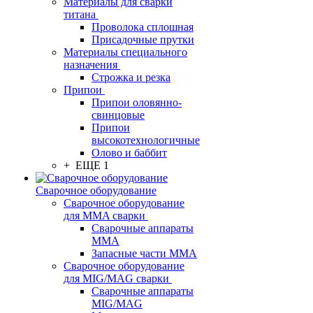
Материалы для сварки
титана
Проволока сплошная
Присадочные прутки
Материалы специального
назначения
Строжка и резка
Припои
Припои оловянно-
свинцовые
Припои
высокотехнологичные
Олово и баббит
+ ЕЩЕ 1
Сварочное оборудование
Сварочное оборудование
для MMA сварки
Сварочные аппараты
MMA
Запасные части MMA
Сварочное оборудование
для MIG/MAG сварки
Сварочные аппараты
MIG/MAG