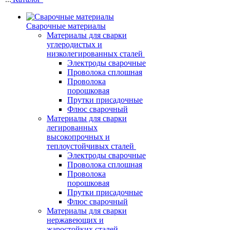
Сварочные материалы
Материалы для сварки
углеродистых и
низколегированных сталей
Электроды сварочные
Проволока сплошная
Проволока
порошковая
Прутки присадочные
Флюс сварочный
Материалы для сварки
легированных
высокопрочных и
теплоустойчивых сталей
Электроды сварочные
Проволока сплошная
Проволока
порошковая
Прутки присадочные
Флюс сварочный
Материалы для сварки
нержавеющих и
жаростойких сталей