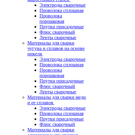
Электроды сварочные
Проволока сплошная
Проволока
порошковая
Прутки присадочные
Флюс сварочный
Ленты сварочные
Материалы для сварки
чугуна и сплавов на основе
никеля
Электроды сварочные
Проволока сплошная
Проволока
порошковая
Прутки присадочные
Флюс сварочный
Ленты сварочные
Материалы для сварки меди
и ее сплавов
Электроды сварочные
Проволока сплошная
Прутки присадочные
Флюс сварочный
Материалы для сварки