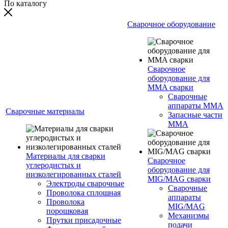
По каталогу
Сварочное оборудование
Сварочное
оборудование для
MMA сварки
Сварочные
аппараты MMA
Сварочные материалы
Запасные части
MMA
Материалы для сварки
Сварочное
углеродистых и
оборудование для
низколегированных сталей
MIG/MAG сварки
Электроды сварочные
Сварочные
Проволока сплошная
аппараты
Проволока
MIG/MAG
порошковая
Механизмы
Прутки присадочные
подачи