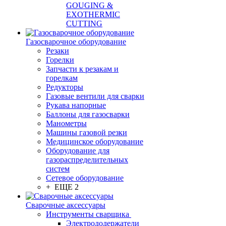
GOUGING &
EXOTHERMIC
CUTTING
Газосварочное оборудование
Резаки
Горелки
Запчасти к резакам и
горелкам
Редукторы
Газовые вентили для сварки
Рукава напорные
Баллоны для газосварки
Манометры
Машины газовой резки
Медицинское оборудование
Оборудование для
газораспределительных
систем
Сетевое оборудование
+ ЕЩЕ 2
Сварочные аксессуары
Инструменты сварщика
Электрододержатели