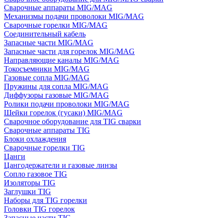
Сварочные аппараты MIG/MAG
Механизмы подачи проволоки MIG/MAG
Сварочные горелки MIG/MAG
Соединительный кабель
Запасные части MIG/MAG
Запасные части для горелок MIG/MAG
Направляющие каналы MIG/MAG
Токосъемники MIG/MAG
Газовые сопла MIG/MAG
Пружины для сопла MIG/MAG
Диффузоры газовые MIG/MAG
Ролики подачи проволоки MIG/MAG
Шейки горелок (гусаки) MIG/MAG
Сварочное оборудование для TIG сварки
Сварочные аппараты TIG
Блоки охлаждения
Сварочные горелки TIG
Цанги
Цангодержатели и газовые линзы
Сопло газовое TIG
Изоляторы TIG
Заглушки TIG
Наборы для TIG горелки
Головки TIG горелок
Запасные части TIG