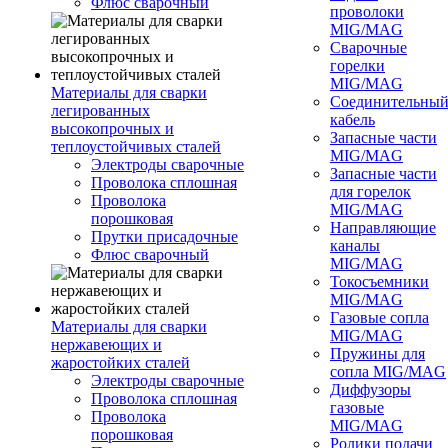
Флюс сварочный
проволоки
MIG/MAG
Сварочные
горелки
MIG/MAG
Материалы для сварки
Соединительны
легированных
кабель
высокопрочных и
Запасные части
теплоустойчивых сталей
MIG/MAG
Электроды сварочные
Запасные части
Проволока сплошная
для горелок
Проволока
MIG/MAG
порошковая
Направляющие
Прутки присадочные
каналы
Флюс сварочный
MIG/MAG
Токосъемники
MIG/MAG
Газовые сопла
Материалы для сварки
MIG/MAG
нержавеющих и
Пружины для
жаростойких сталей
сопла MIG/MAG
Электроды сварочные
Диффузоры
Проволока сплошная
газовые
Проволока
MIG/MAG
порошковая
Ролики подачи