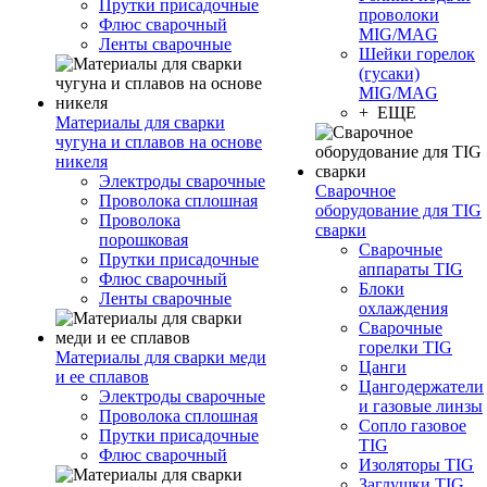
Прутки присадочные
проволоки
Флюс сварочный
MIG/MAG
Ленты сварочные
Шейки горелок
(гусаки)
MIG/MAG
+ ЕЩЕ
Материалы для сварки
чугуна и сплавов на основе
никеля
Электроды сварочные
Сварочное
Проволока сплошная
оборудование для TIG
Проволока
сварки
порошковая
Сварочные
Прутки присадочные
аппараты TIG
Флюс сварочный
Блоки
Ленты сварочные
охлаждения
Сварочные
горелки TIG
Материалы для сварки меди
Цанги
и ее сплавов
Цангодержатели
Электроды сварочные
и газовые линзы
Проволока сплошная
Сопло газовое
Прутки присадочные
TIG
Флюс сварочный
Изоляторы TIG
Заглушки TIG