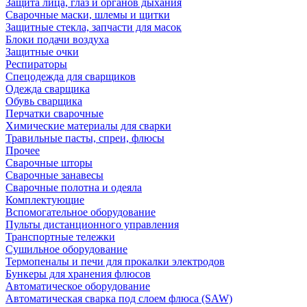
Защита лица, глаз и органов дыхания
Сварочные маски, шлемы и щитки
Защитные стекла, запчасти для масок
Блоки подачи воздуха
Защитные очки
Респираторы
Спецодежда для сварщиков
Одежда сварщика
Обувь сварщика
Перчатки сварочные
Химические материалы для сварки
Травильные пасты, спреи, флюсы
Прочее
Сварочные шторы
Сварочные занавесы
Сварочные полотна и одеяла
Комплектующие
Вспомогательное оборудование
Пульты дистанционного управления
Транспортные тележки
Сушильное оборудование
Термопеналы и печи для прокалки электродов
Бункеры для хранения флюсов
Автоматическое оборудование
Автоматическая сварка под слоем флюса (SAW)