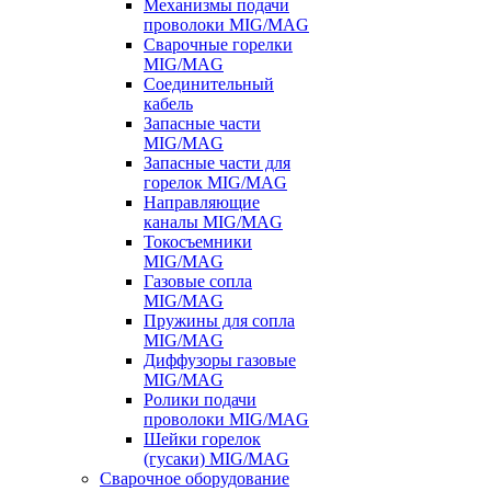
Механизмы подачи
проволоки MIG/MAG
Сварочные горелки
MIG/MAG
Соединительный
кабель
Запасные части
MIG/MAG
Запасные части для
горелок MIG/MAG
Направляющие
каналы MIG/MAG
Токосъемники
MIG/MAG
Газовые сопла
MIG/MAG
Пружины для сопла
MIG/MAG
Диффузоры газовые
MIG/MAG
Ролики подачи
проволоки MIG/MAG
Шейки горелок
(гусаки) MIG/MAG
Сварочное оборудование