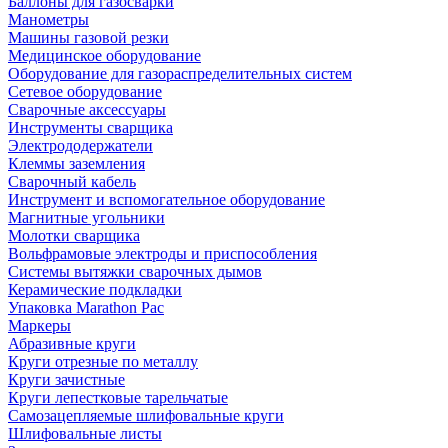
Баллоны для газосварки
Манометры
Машины газовой резки
Медицинское оборудование
Оборудование для газораспределительных систем
Сетевое оборудование
Сварочные аксессуары
Инструменты сварщика
Электрододержатели
Клеммы заземления
Сварочный кабель
Инструмент и вспомогательное оборудование
Магнитные угольники
Молотки сварщика
Вольфрамовые электроды и приспособления
Системы вытяжки сварочных дымов
Керамические подкладки
Упаковка Marathon Pac
Маркеры
Абразивные круги
Круги отрезные по металлу
Круги зачистные
Круги лепестковые тарельчатые
Самозацепляемые шлифовальные круги
Шлифовальные листы