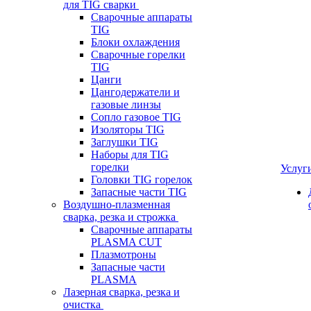
для TIG сварки
Сварочные аппараты
TIG
Блоки охлаждения
Сварочные горелки
TIG
Цанги
Цангодержатели и
газовые линзы
Сопло газовое TIG
Изоляторы TIG
Заглушки TIG
Наборы для TIG
горелки
Услуг
Головки TIG горелок
Запасные части TIG
Воздушно-плазменная
сварка, резка и строжка
Сварочные аппараты
PLASMA CUT
Плазмотроны
Запасные части
PLASMA
Лазерная сварка, резка и
очистка