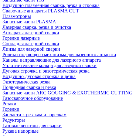
Воздушно-плазменная сварка, резка и строжка
Сварочные аппараты PLASMA CUT
Плазмотроны
Запасные части PLASMA
Лазерная сварка, резка и очистка
Аппараты лазерной сварки
Горелки лазерные
Сопла для лазерной сварки
Линзы для лазерной сварки
Ролики подающего механизма для лазерного аппарата
Каналы направляющие для лазерного аппарата
Уплотнительные кольца для лазерной сварки
Дуговая строжка и экзотермическая резка
Воздушно-дуговая строжка и резка
Экзотермическая резка
Подводная сварка и резка
Запасные части ARC GOUGING & EXOTHERMIC CUTTING
Газосварочное оборудование
Резаки
Горелки
Запчасти к резакам и горелкам
Редукторы
Газовые вентили для сварки
Рукава напорные