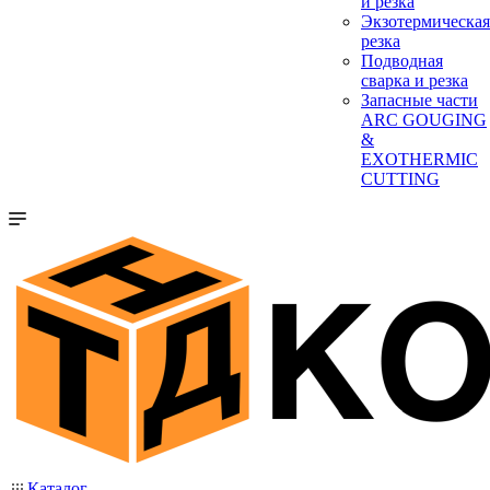
и резка
Экзотермическая
резка
Подводная
сварка и резка
Запасные части
ARC GOUGING
&
EXOTHERMIC
CUTTING
Каталог