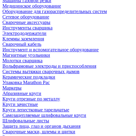
Машины газовой резки
Медицинское оборудование
Оборудование для газораспределительных систем
Сетевое оборудование
Сварочные аксессуары
Инструменты сварщика
Электрододержатели
Клеммы заземления
Сварочный кабель
Инструмент и вспомогательное оборудование
Магнитные угольники
Молотки сварщика
Вольфрамовые электроды и приспособления
Системы вытяжки сварочных дымов
Керамические подкладки
Упаковка Marathon Pac
Маркеры
Абразивные круги
Круги отрезные по металлу
Круги зачистные
Круги лепестковые тарельчатые
Самозацепляемые шлифовальные круги
Шлифовальные листы
Защита лица, глаз и органов дыхания
Сварочные маски, шлемы и щитки