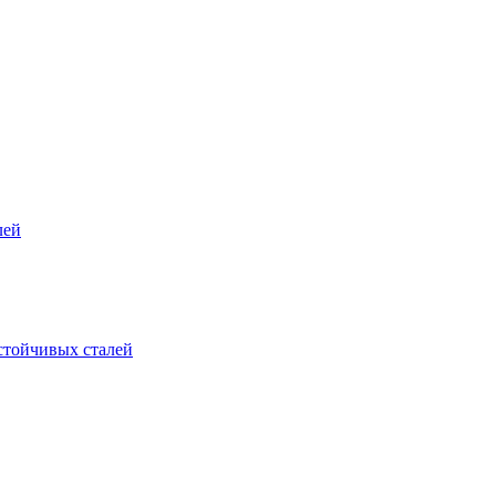
лей
стойчивых сталей