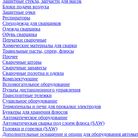
Защитные стекла, запчасти для масок
Блоки подачи воздуха
Защитные очки
Респираторы
Спецодежда для сварщиков
Одежда сварщика
Обувь сварщика
Перчатки сварочные
Химические материалы для сварки
Травильные пасты, спреи, флюсы
Прочее
Сварочные шторы
Сварочные занавесы
Сварочные полотна и одеяла
Комплектующие
Вспомогательное оборудование
Пульты дистанционного управления
Транспортные тележки
Сушильное оборудование
Термопеналы и печи для прокалки электродов
Бункеры для хранения флюсов
Автоматическое оборудование
Автоматическая сварка под слоем флюса (SAW)
Головки и горелки (SAW)
Дополнительные оснащение и опции для оборудования автома