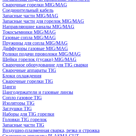
Сварочные горелки MIG/MAG
Соединительный кабель
Запасные части MIG/MAG
Запасные части для горелок MIG/MAG
Направляющие каналы MIG/MAG
Токосъемники MIG/MAG
Газовые сопла MIG/MAG
Пружины для сопла MIG/MAG
Диффузоры газовые MIG/MAG
Ролики подачи проволоки MIG/MAG
Шейки горелок (гусаки) MIG/MAG
Сварочное оборудование для TIG сварки
Сварочные аппараты TIG
Блоки охлаждения
Сварочные горелки TIG
Цанги
Цангодержатели и газовые линзы
Сопло газовое TIG
Изоляторы TIG
Заглушки TIG
Наборы для TIG горелки
Головки TIG горелок
Запасные части TIG
Воздушно-плазменная сварка, резка и строжка
Сварочные аппараты PLASMA CUT