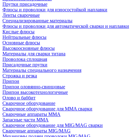
Прутки присадочные
Флюсы и проволоки для износостойкой наплавки
Ленты сварочные
Специализированные материалы
Флюсы и проволоки для автоматической сварки и наплавки
Кислые флюсы
Нейтральные флюсы
Основные флюсы
Высокоосновные флюсы
Материалы для сварки титана
Проволока сплошная
Присадочные прутки
Материалы специального назначения
Строжка и резка
Припои
Припои оловянно-свинцовые
Припои высокотехнологичные
Олово и баббит
Сварочное оборудование
Сварочное оборудование для MMA сварки
Сварочные аппараты MMA
Запасные части MMA
Сварочное оборудование для MIG/MAG сварки
Сварочные аппараты MIG/MAG
Механизмы подачи проволоки MIG/MAG