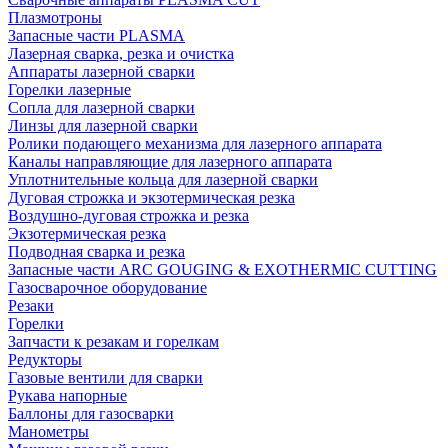
Плазмотроны
Запасные части PLASMA
Лазерная сварка, резка и очистка
Аппараты лазерной сварки
Горелки лазерные
Сопла для лазерной сварки
Линзы для лазерной сварки
Ролики подающего механизма для лазерного аппарата
Каналы направляющие для лазерного аппарата
Уплотнительные кольца для лазерной сварки
Дуговая строжка и экзотермическая резка
Воздушно-дуговая строжка и резка
Экзотермическая резка
Подводная сварка и резка
Запасные части ARC GOUGING & EXOTHERMIC CUTTING
Газосварочное оборудование
Резаки
Горелки
Запчасти к резакам и горелкам
Редукторы
Газовые вентили для сварки
Рукава напорные
Баллоны для газосварки
Манометры