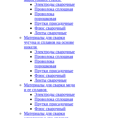
Электроды сварочные
Проволока сплошная
Проволока
порошковая
Прутки присадочные
Флюс сварочный
Ленты сварочные
Материалы для сварки
чугуна и сплавов на основе
никеля
Электроды сварочные
Проволока сплошная
Проволока
порошковая
Прутки присадочные
Флюс сварочный
Ленты сварочные
Материалы для сварки меди
и ее сплавов
Электроды сварочные
Проволока сплошная
Прутки присадочные
Флюс сварочный
Материалы для сварки