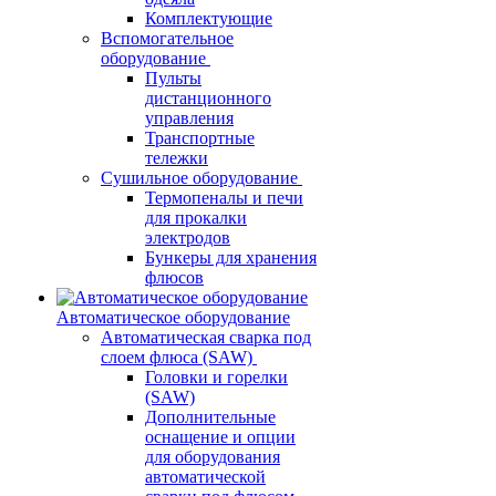
Комплектующие
Вспомогательное
оборудование
Пульты
дистанционного
управления
Транспортные
тележки
Сушильное оборудование
Термопеналы и печи
для прокалки
электродов
Бункеры для хранения
флюсов
Автоматическое оборудование
Автоматическая сварка под
слоем флюса (SAW)
Головки и горелки
(SAW)
Дополнительные
оснащение и опции
для оборудования
автоматической