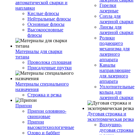
автоматической сварки и
Горелки
наплавки
лазерные
Кислые флюсы
Сопла для
Нейтральные флюсы
лазерной сварки
Основные флюсы
Линзы для
Высокоосновные
лазерной сварки
флюсы
Ролики
подающего
механизма для
Материалы для сварки
лазерного
титана
аппарата
Проволока сплошная
Каналы
Присадочные прутки
направляющие
для лазерного
аппарата
Материалы специального
Уплотнительные
назначения
кольца для
Строжка и резка
лазерной сварки
Припои
Припои оловянно-
Дуговая строжка и
свинцовые
экзотермическая резка
Припои
Воздушно-
высокотехнологичные
дуговая строжка
Олово и баббит