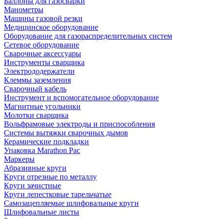
Баллоны для газосварки
Манометры
Машины газовой резки
Медицинское оборудование
Оборудование для газораспределительных систем
Сетевое оборудование
Сварочные аксессуары
Инструменты сварщика
Электрододержатели
Клеммы заземления
Сварочный кабель
Инструмент и вспомогательное оборудование
Магнитные угольники
Молотки сварщика
Вольфрамовые электроды и приспособления
Системы вытяжки сварочных дымов
Керамические подкладки
Упаковка Marathon Pac
Маркеры
Абразивные круги
Круги отрезные по металлу
Круги зачистные
Круги лепестковые тарельчатые
Самозацепляемые шлифовальные круги
Шлифовальные листы