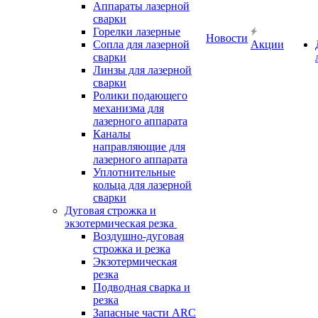
Аппараты лазерной
сварки
Горелки лазерные
Новости
Сопла для лазерной
Акции
сварки
Линзы для лазерной
сварки
Ролики подающего
механизма для
лазерного аппарата
Каналы
направляющие для
лазерного аппарата
Уплотнительные
кольца для лазерной
сварки
Дуговая строжка и
экзотермическая резка
Воздушно-дуговая
строжка и резка
Экзотермическая
резка
Подводная сварка и
резка
Запасные части ARC