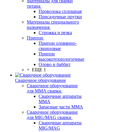
Материалы для сварки
титана
Проволока сплошная
Присадочные прутки
Материалы специального
назначения
Строжка и резка
Припои
Припои оловянно-
свинцовые
Припои
высокотехнологичные
Олово и баббит
+ ЕЩЕ 1
Сварочное оборудование
Сварочное оборудование
для MMA сварки
Сварочные аппараты
MMA
Запасные части MMA
Сварочное оборудование
для MIG/MAG сварки
Сварочные аппараты
MIG/MAG