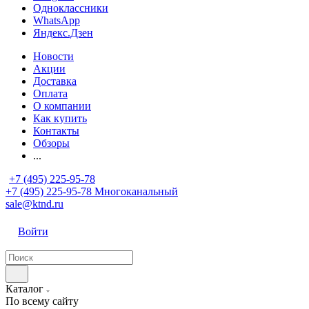
Одноклассники
WhatsApp
Яндекс.Дзен
Новости
Акции
Доставка
Оплата
О компании
Как купить
Контакты
Обзоры
...
+7 (495) 225-95-78
+7 (495) 225-95-78
Многоканальный
sale@ktnd.ru
Войти
Каталог
По всему сайту