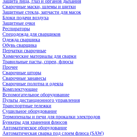
Защита лица, глаз и органов дыхания
Сварочные маски, шлемы и щитки
Защитные стекла, запчасти для масок
Блоки подачи воздуха
Защитные очки
Респираторы
Спецодежда для сварщиков
Одежда сварщика
Обувь сварщика
Перчатки сварочные
Химические материалы для сварки
Травильные пасты, спреи, флюсы
Прочее
Сварочные шторы
Сварочные занавесы
Сварочные полотна и одеяла
Комплектующие
Вспомогательное оборудование
Пульты дистанционного управления
Транспортные тележки
Сушильное оборудование
Термопеналы и печи для прокалки электродов
Бункеры для хранения флюсов
Автоматическое оборудование
Автоматическая сварка под слоем флюса (SAW)