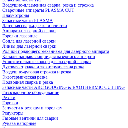
Воздушно-плазменная сварка, резка и строжка
Сварочные аппараты PLASMA CUT
Плазмотроны
Запасные части PLASMA
Лазерная сварка, резка и очистка
Аппараты лазерной сварки
Горелки лазерные
Сопла для лазерной сварки
Линзы для лазерной сварки
Ролики подающего механизма для лазерного аппарата
Каналы направляющие для лазерного аппарата
Уплотнительные кольца для лазерной сварки
Дуговая строжка и экзотермическая резка
Воздушно-дуговая строжка и резка
Экзотермическая резка
Подводная сварка и резка
Запасные части ARC GOUGING & EXOTHERMIC CUTTING
Газосварочное оборудование
Резаки
Горелки
Запчасти к резакам и горелкам
Редукторы
Газовые вентили для сварки
Рукава напорные