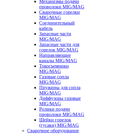
Механизмы подачи
проволоки MIG/MAG
Сварочные горелки
MIG/MAG
Соединительный
кабель
Запасные части
MIG/MAG
Запасные части для
горелок MIG/MAG
Направляющие
каналы MIG/MAG
Токосъемники
MIG/MAG
Газовые сопла
MIG/MAG
Пружины для сопла
MIG/MAG
Диффузоры газовые
MIG/MAG
Ролики подачи
проволоки MIG/MAG
Шейки горелок
(гусаки) MIG/MAG
Сварочное оборудование