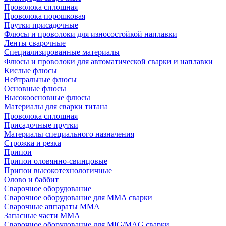
Проволока сплошная
Проволока порошковая
Прутки присадочные
Флюсы и проволоки для износостойкой наплавки
Ленты сварочные
Специализированные материалы
Флюсы и проволоки для автоматической сварки и наплавки
Кислые флюсы
Нейтральные флюсы
Основные флюсы
Высокоосновные флюсы
Материалы для сварки титана
Проволока сплошная
Присадочные прутки
Материалы специального назначения
Строжка и резка
Припои
Припои оловянно-свинцовые
Припои высокотехнологичные
Олово и баббит
Сварочное оборудование
Сварочное оборудование для MMA сварки
Сварочные аппараты MMA
Запасные части MMA
Сварочное оборудование для MIG/MAG сварки