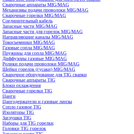
Сварочные аппараты MIG/MAG
Механизмы подачи проволоки MIG/MAG
Сварочные горелки MIG/MAG
Соединительный кабель
Запасные части MIG/MAG
Запасные части для горелок MIG/MAG
Направляющие каналы MIG/MAG
Токосъемники MIG/MAG
Газовые сопла MIG/MAG
Пружины для сопла MIG/MAG
Диффузоры газовые MIG/MAG
Ролики подачи проволоки MIG/MAG
Шейки горелок (гусаки) MIG/MAG
Сварочное оборудование для TIG сварки
Сварочные аппараты TIG
Блоки охлаждения
Сварочные горелки TIG
Цанги
Цангодержатели и газовые линзы
Сопло газовое TIG
Изоляторы TIG
Заглушки TIG
Наборы для TIG горелки
Головки TIG горелок
Запасные части TIG