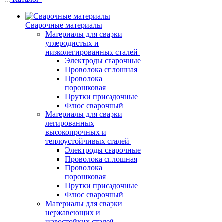
Сварочные материалы
Материалы для сварки
углеродистых и
низколегированных сталей
Электроды сварочные
Проволока сплошная
Проволока
порошковая
Прутки присадочные
Флюс сварочный
Материалы для сварки
легированных
высокопрочных и
теплоустойчивых сталей
Электроды сварочные
Проволока сплошная
Проволока
порошковая
Прутки присадочные
Флюс сварочный
Материалы для сварки
нержавеющих и
жаростойких сталей