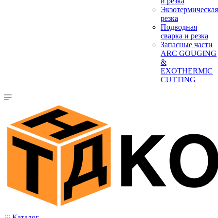
и резка
Экзотермическая
резка
Подводная
сварка и резка
Запасные части
ARC GOUGING
&
EXOTHERMIC
CUTTING
Каталог