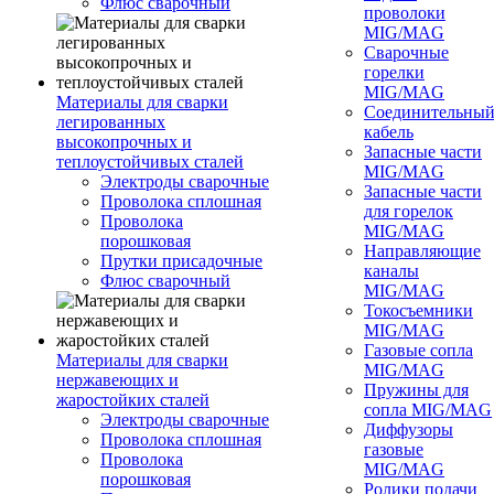
Флюс сварочный
проволоки
MIG/MAG
Сварочные
горелки
MIG/MAG
Материалы для сварки
Соединительны
легированных
кабель
высокопрочных и
Запасные части
теплоустойчивых сталей
MIG/MAG
Электроды сварочные
Запасные части
Проволока сплошная
для горелок
Проволока
MIG/MAG
порошковая
Направляющие
Прутки присадочные
каналы
Флюс сварочный
MIG/MAG
Токосъемники
MIG/MAG
Газовые сопла
Материалы для сварки
MIG/MAG
нержавеющих и
Пружины для
жаростойких сталей
сопла MIG/MAG
Электроды сварочные
Диффузоры
Проволока сплошная
газовые
Проволока
MIG/MAG
порошковая
Ролики подачи