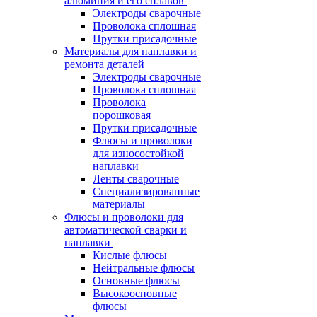
алюминия и его сплавов
Электроды сварочные
Проволока сплошная
Прутки присадочные
Материалы для наплавки и
ремонта деталей
Электроды сварочные
Проволока сплошная
Проволока
порошковая
Прутки присадочные
Флюсы и проволоки
для износостойкой
наплавки
Ленты сварочные
Специализированные
материалы
Флюсы и проволоки для
автоматической сварки и
наплавки
Кислые флюсы
Нейтральные флюсы
Основные флюсы
Высокоосновные
флюсы