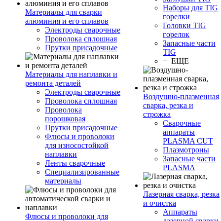
Наборы для TIG
Материалы для сварки
горелки
алюминия и его сплавов
Головки TIG
Электроды сварочные
горелок
Проволока сплошная
Запасные части
Прутки присадочные
TIG
+ ЕЩЕ
Материалы для наплавки и
ремонта деталей
Электроды сварочные
Воздушно-плазменная
Проволока сплошная
сварка, резка и
Проволока
строжка
порошковая
Сварочные
Прутки присадочные
аппараты
Флюсы и проволоки
PLASMA CUT
для износостойкой
Плазмотроны
наплавки
Запасные части
Ленты сварочные
PLASMA
Специализированные
материалы
Лазерная сварка, резка
и очистка
Аппараты
Флюсы и проволоки для
лазерной сварки