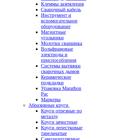
Клеммы заземления
Сварочный кабель
Инструмент и
вспомогательное
оборудование
Магнитные
угольники
Молотки сварщика
Вольфрамовые
электроды и
приспособления
Системы вытяжки
сварочных дымов
Керамические
подкладки
Упаковка Marathon
Pac
Маркеры
Абразивные круги
Круги отрезные по
металлу
Круги зачистные
Круги лепестковые
тарельчатые
Самозацепляемые