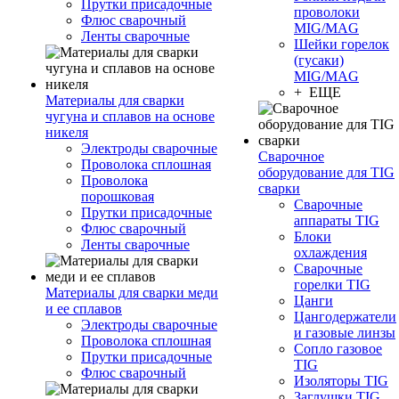
Прутки присадочные
проволоки
Флюс сварочный
MIG/MAG
Ленты сварочные
Шейки горелок
(гусаки)
MIG/MAG
+ ЕЩЕ
Материалы для сварки
чугуна и сплавов на основе
никеля
Электроды сварочные
Сварочное
Проволока сплошная
оборудование для TIG
Проволока
сварки
порошковая
Сварочные
Прутки присадочные
аппараты TIG
Флюс сварочный
Блоки
Ленты сварочные
охлаждения
Сварочные
горелки TIG
Материалы для сварки меди
Цанги
и ее сплавов
Цангодержатели
Электроды сварочные
и газовые линзы
Проволока сплошная
Сопло газовое
Прутки присадочные
TIG
Флюс сварочный
Изоляторы TIG
Заглушки TIG