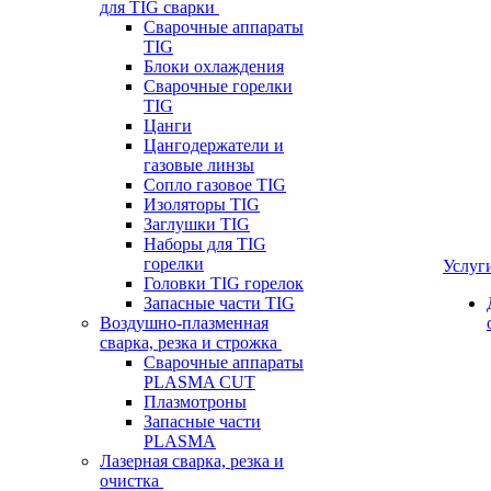
для TIG сварки
Сварочные аппараты
TIG
Блоки охлаждения
Сварочные горелки
TIG
Цанги
Цангодержатели и
газовые линзы
Сопло газовое TIG
Изоляторы TIG
Заглушки TIG
Наборы для TIG
горелки
Услуг
Головки TIG горелок
Запасные части TIG
Воздушно-плазменная
сварка, резка и строжка
Сварочные аппараты
PLASMA CUT
Плазмотроны
Запасные части
PLASMA
Лазерная сварка, резка и
очистка