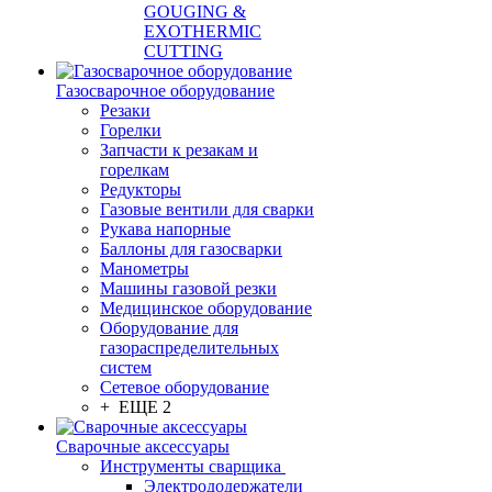
GOUGING &
EXOTHERMIC
CUTTING
Газосварочное оборудование
Резаки
Горелки
Запчасти к резакам и
горелкам
Редукторы
Газовые вентили для сварки
Рукава напорные
Баллоны для газосварки
Манометры
Машины газовой резки
Медицинское оборудование
Оборудование для
газораспределительных
систем
Сетевое оборудование
+ ЕЩЕ 2
Сварочные аксессуары
Инструменты сварщика
Электрододержатели