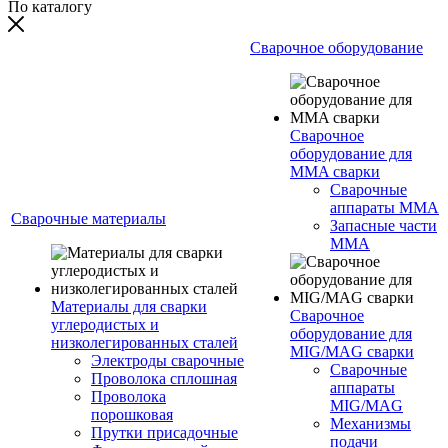
По каталогу
Сварочное оборудование
Сварочное
оборудование для
MMA сварки
Сварочные
аппараты MMA
Сварочные материалы
Запасные части
MMA
Материалы для сварки
Сварочное
углеродистых и
оборудование для
низколегированных сталей
MIG/MAG сварки
Электроды сварочные
Сварочные
Проволока сплошная
аппараты
Проволока
MIG/MAG
порошковая
Механизмы
Прутки присадочные
подачи