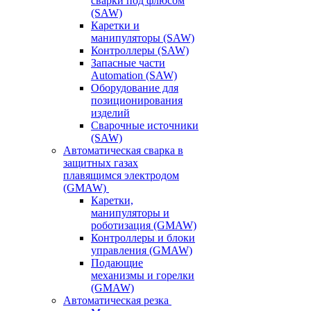
сварки под флюсом
(SAW)
Каретки и
манипуляторы (SAW)
Контроллеры (SAW)
Запасные части
Automation (SAW)
Оборудование для
позиционирования
изделий
Сварочные источники
(SAW)
Автоматическая сварка в
защитных газах
плавящимся электродом
(GMAW)
Каретки,
манипуляторы и
роботизация (GMAW)
Контроллеры и блоки
управления (GMAW)
Подающие
механизмы и горелки
(GMAW)
Автоматическая резка