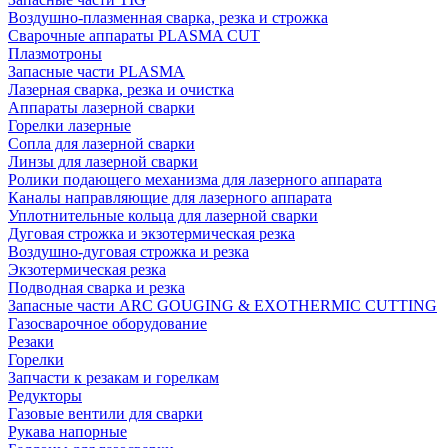
Воздушно-плазменная сварка, резка и строжка
Сварочные аппараты PLASMA CUT
Плазмотроны
Запасные части PLASMA
Лазерная сварка, резка и очистка
Аппараты лазерной сварки
Горелки лазерные
Сопла для лазерной сварки
Линзы для лазерной сварки
Ролики подающего механизма для лазерного аппарата
Каналы направляющие для лазерного аппарата
Уплотнительные кольца для лазерной сварки
Дуговая строжка и экзотермическая резка
Воздушно-дуговая строжка и резка
Экзотермическая резка
Подводная сварка и резка
Запасные части ARC GOUGING & EXOTHERMIC CUTTING
Газосварочное оборудование
Резаки
Горелки
Запчасти к резакам и горелкам
Редукторы
Газовые вентили для сварки
Рукава напорные