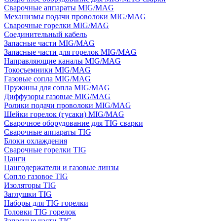
Сварочные аппараты MIG/MAG
Механизмы подачи проволоки MIG/MAG
Сварочные горелки MIG/MAG
Соединительный кабель
Запасные части MIG/MAG
Запасные части для горелок MIG/MAG
Направляющие каналы MIG/MAG
Токосъемники MIG/MAG
Газовые сопла MIG/MAG
Пружины для сопла MIG/MAG
Диффузоры газовые MIG/MAG
Ролики подачи проволоки MIG/MAG
Шейки горелок (гусаки) MIG/MAG
Сварочное оборудование для TIG сварки
Сварочные аппараты TIG
Блоки охлаждения
Сварочные горелки TIG
Цанги
Цангодержатели и газовые линзы
Сопло газовое TIG
Изоляторы TIG
Заглушки TIG
Наборы для TIG горелки
Головки TIG горелок
Запасные части TIG