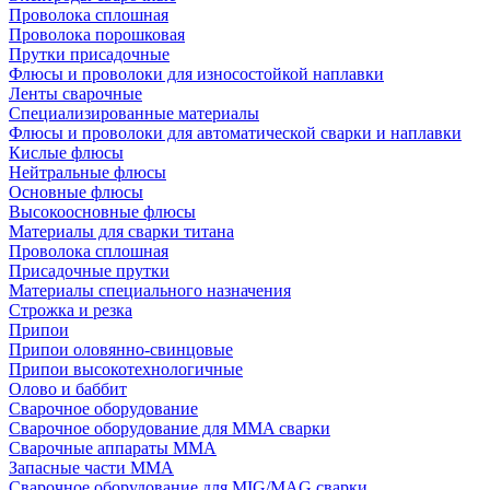
Проволока сплошная
Проволока порошковая
Прутки присадочные
Флюсы и проволоки для износостойкой наплавки
Ленты сварочные
Специализированные материалы
Флюсы и проволоки для автоматической сварки и наплавки
Кислые флюсы
Нейтральные флюсы
Основные флюсы
Высокоосновные флюсы
Материалы для сварки титана
Проволока сплошная
Присадочные прутки
Материалы специального назначения
Строжка и резка
Припои
Припои оловянно-свинцовые
Припои высокотехнологичные
Олово и баббит
Сварочное оборудование
Сварочное оборудование для MMA сварки
Сварочные аппараты MMA
Запасные части MMA
Сварочное оборудование для MIG/MAG сварки