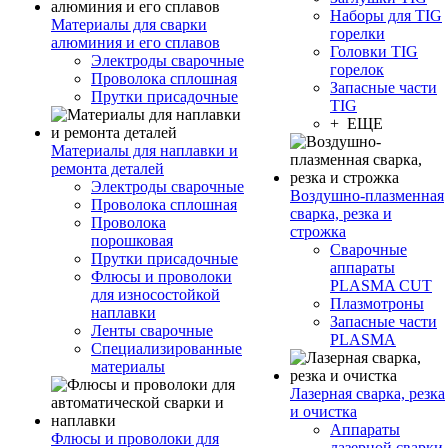
Наборы для TIG
Материалы для сварки
горелки
алюминия и его сплавов
Головки TIG
Электроды сварочные
горелок
Проволока сплошная
Запасные части
Прутки присадочные
TIG
+ ЕЩЕ
Материалы для наплавки и
ремонта деталей
Электроды сварочные
Воздушно-плазменная
Проволока сплошная
сварка, резка и
Проволока
строжка
порошковая
Сварочные
Прутки присадочные
аппараты
Флюсы и проволоки
PLASMA CUT
для износостойкой
Плазмотроны
наплавки
Запасные части
Ленты сварочные
PLASMA
Специализированные
материалы
Лазерная сварка, резка
и очистка
Аппараты
Флюсы и проволоки для
лазерной сварки