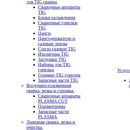
для TIG сварки
Сварочные аппараты
TIG
Блоки охлаждения
Сварочные горелки
TIG
Цанги
Цангодержатели и
газовые линзы
Сопло газовое TIG
Изоляторы TIG
Заглушки TIG
Наборы для TIG
горелки
Услуг
Головки TIG горелок
Запасные части TIG
Воздушно-плазменная
сварка, резка и строжка
Сварочные аппараты
PLASMA CUT
Плазмотроны
Запасные части
PLASMA
Лазерная сварка, резка и
очистка