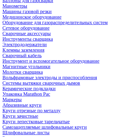
Баллоны для газосварки
Манометры
Машины газовой резки
Медицинское оборудование
Оборудование для газораспределительных систем
Сетевое оборудование
Сварочные аксессуары
Инструменты сварщика
Электрододержатели
Клеммы заземления
Сварочный кабель
Инструмент и вспомогательное оборудование
Магнитные угольники
Молотки сварщика
Вольфрамовые электроды и приспособления
Системы вытяжки сварочных дымов
Керамические подкладки
Упаковка Marathon Pac
Маркеры
Абразивные круги
Круги отрезные по металлу
Круги зачистные
Круги лепестковые тарельчатые
Самозацепляемые шлифовальные круги
Шлифовальные листы