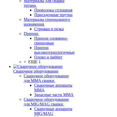
Материалы для сварки
титана
Проволока сплошная
Присадочные прутки
Материалы специального
назначения
Строжка и резка
Припои
Припои оловянно-
свинцовые
Припои
высокотехнологичные
Олово и баббит
+ ЕЩЕ 1
Сварочное оборудование
Сварочное оборудование
для MMA сварки
Сварочные аппараты
MMA
Запасные части MMA
Сварочное оборудование
для MIG/MAG сварки
Сварочные аппараты
MIG/MAG