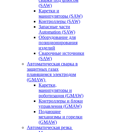
сварки под флюсом
(SAW)
Каретки и
манипуляторы (SAW)
Контроллеры (SAW)
Запасные части
Automation (SAW)
Оборудование для
позиционирования
изделий
Сварочные источники
(SAW)
Автоматическая сварка в
защитных газах
плавящимся электродом
(GMAW)
Каретки,
манипуляторы и
роботизация (GMAW)
Контроллеры и блоки
управления (GMAW)
Подающие
механизмы и горелки
(GMAW)
Автоматическая резка