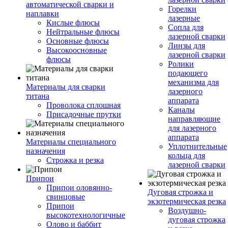
автоматической сварки и
Горелки
наплавки
лазерные
Кислые флюсы
Сопла для
Нейтральные флюсы
лазерной сварки
Основные флюсы
Линзы для
Высокоосновные
лазерной сварки
флюсы
Ролики
подающего
механизма для
Материалы для сварки
лазерного
титана
аппарата
Проволока сплошная
Каналы
Присадочные прутки
направляющие
для лазерного
аппарата
Материалы специального
Уплотнительные
назначения
кольца для
Строжка и резка
лазерной сварки
Припои
Припои оловянно-
Дуговая строжка и
свинцовые
экзотермическая резка
Припои
Воздушно-
высокотехнологичные
дуговая строжка
Олово и баббит