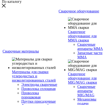
По каталогу
Сварочное оборудование
Сварочное
оборудование для
MMA сварки
Сварочные
аппараты MMA
Сварочные материалы
Запасные части
MMA
Материалы для сварки
Сварочное
углеродистых и
оборудование для
низколегированных сталей
MIG/MAG сварки
Электроды сварочные
Сварочные
Проволока сплошная
аппараты
Проволока
MIG/MAG
порошковая
Механизмы
Прутки присадочные
подачи