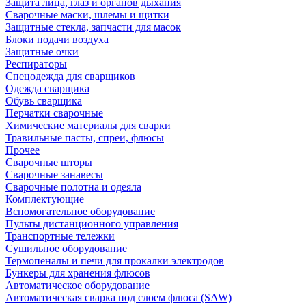
Защита лица, глаз и органов дыхания
Сварочные маски, шлемы и щитки
Защитные стекла, запчасти для масок
Блоки подачи воздуха
Защитные очки
Респираторы
Спецодежда для сварщиков
Одежда сварщика
Обувь сварщика
Перчатки сварочные
Химические материалы для сварки
Травильные пасты, спреи, флюсы
Прочее
Сварочные шторы
Сварочные занавесы
Сварочные полотна и одеяла
Комплектующие
Вспомогательное оборудование
Пульты дистанционного управления
Транспортные тележки
Сушильное оборудование
Термопеналы и печи для прокалки электродов
Бункеры для хранения флюсов
Автоматическое оборудование
Автоматическая сварка под слоем флюса (SAW)