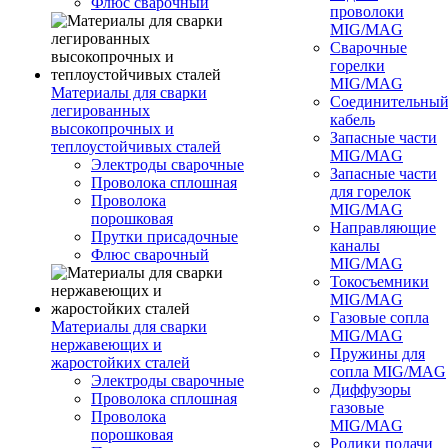
Флюс сварочный
проволоки
MIG/MAG
Сварочные
горелки
MIG/MAG
Материалы для сварки
Соединительны
легированных
кабель
высокопрочных и
Запасные части
теплоустойчивых сталей
MIG/MAG
Электроды сварочные
Запасные части
Проволока сплошная
для горелок
Проволока
MIG/MAG
порошковая
Направляющие
Прутки присадочные
каналы
Флюс сварочный
MIG/MAG
Токосъемники
MIG/MAG
Газовые сопла
Материалы для сварки
MIG/MAG
нержавеющих и
Пружины для
жаростойких сталей
сопла MIG/MAG
Электроды сварочные
Диффузоры
Проволока сплошная
газовые
Проволока
MIG/MAG
порошковая
Ролики подачи