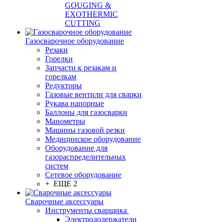
GOUGING &
EXOTHERMIC
CUTTING
Газосварочное оборудование
Резаки
Горелки
Запчасти к резакам и
горелкам
Редукторы
Газовые вентили для сварки
Рукава напорные
Баллоны для газосварки
Манометры
Машины газовой резки
Медицинское оборудование
Оборудование для
газораспределительных
систем
Сетевое оборудование
+ ЕЩЕ 2
Сварочные аксессуары
Инструменты сварщика
Электрододержатели