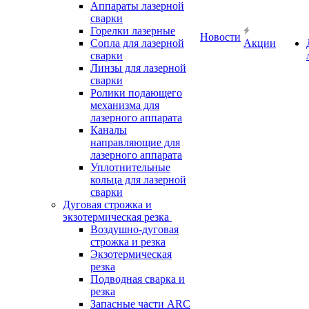
Аппараты лазерной
сварки
Горелки лазерные
Новости
Сопла для лазерной
Акции
сварки
Линзы для лазерной
сварки
Ролики подающего
механизма для
лазерного аппарата
Каналы
направляющие для
лазерного аппарата
Уплотнительные
кольца для лазерной
сварки
Дуговая строжка и
экзотермическая резка
Воздушно-дуговая
строжка и резка
Экзотермическая
резка
Подводная сварка и
резка
Запасные части ARC