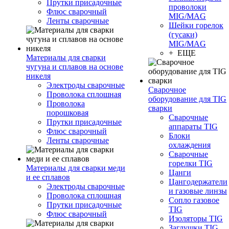
Прутки присадочные
проволоки
Флюс сварочный
MIG/MAG
Ленты сварочные
Шейки горелок
(гусаки)
MIG/MAG
+ ЕЩЕ
Материалы для сварки
чугуна и сплавов на основе
никеля
Электроды сварочные
Сварочное
Проволока сплошная
оборудование для TIG
Проволока
сварки
порошковая
Сварочные
Прутки присадочные
аппараты TIG
Флюс сварочный
Блоки
Ленты сварочные
охлаждения
Сварочные
горелки TIG
Материалы для сварки меди
Цанги
и ее сплавов
Цангодержатели
Электроды сварочные
и газовые линзы
Проволока сплошная
Сопло газовое
Прутки присадочные
TIG
Флюс сварочный
Изоляторы TIG
Заглушки TIG