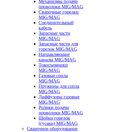
Механизмы подачи
проволоки MIG/MAG
Сварочные горелки
MIG/MAG
Соединительный
кабель
Запасные части
MIG/MAG
Запасные части для
горелок MIG/MAG
Направляющие
каналы MIG/MAG
Токосъемники
MIG/MAG
Газовые сопла
MIG/MAG
Пружины для сопла
MIG/MAG
Диффузоры газовые
MIG/MAG
Ролики подачи
проволоки MIG/MAG
Шейки горелок
(гусаки) MIG/MAG
Сварочное оборудование