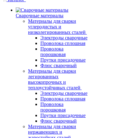
Сварочные материалы
Материалы для сварки
углеродистых и
низколегированных сталей
Электроды сварочные
Проволока сплошная
Проволока
порошковая
Прутки присадочные
Флюс сварочный
Материалы для сварки
легированных
высокопрочных и
теплоустойчивых сталей
Электроды сварочные
Проволока сплошная
Проволока
порошковая
Прутки присадочные
Флюс сварочный
Материалы для сварки
нержавеющих и
жаростойких сталей