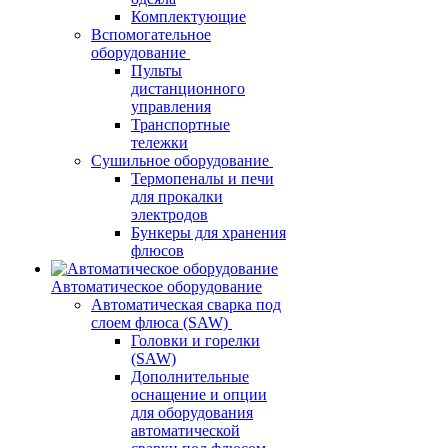
Комплектующие
Вспомогательное
оборудование
Пульты
дистанционного
управления
Транспортные
тележки
Сушильное оборудование
Термопеналы и печи
для прокалки
электродов
Бункеры для хранения
флюсов
Автоматическое оборудование
Автоматическая сварка под
слоем флюса (SAW)
Головки и горелки
(SAW)
Дополнительные
оснащение и опции
для оборудования
автоматической