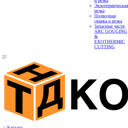
и резка
Экзотермическая
резка
Подводная
сварка и резка
Запасные части
ARC GOUGING
&
EXOTHERMIC
CUTTING
Каталог