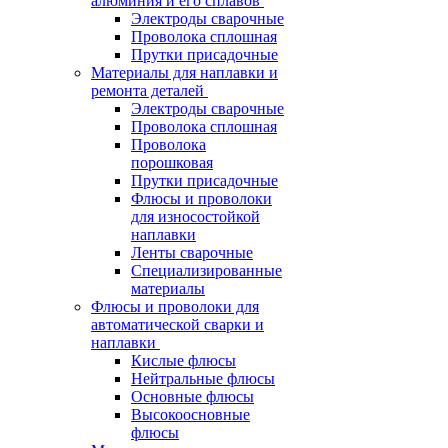
алюминия и его сплавов
Электроды сварочные
Проволока сплошная
Прутки присадочные
Материалы для наплавки и
ремонта деталей
Электроды сварочные
Проволока сплошная
Проволока
порошковая
Прутки присадочные
Флюсы и проволоки
для износостойкой
наплавки
Ленты сварочные
Специализированные
материалы
Флюсы и проволоки для
автоматической сварки и
наплавки
Кислые флюсы
Нейтральные флюсы
Основные флюсы
Высокоосновные
флюсы