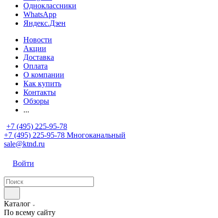
Одноклассники
WhatsApp
Яндекс.Дзен
Новости
Акции
Доставка
Оплата
О компании
Как купить
Контакты
Обзоры
...
+7 (495) 225-95-78
+7 (495) 225-95-78
Многоканальный
sale@ktnd.ru
Войти
Каталог
По всему сайту