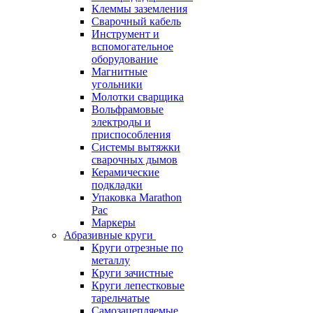
Клеммы заземления
Сварочный кабель
Инструмент и
вспомогательное
оборудование
Магнитные
угольники
Молотки сварщика
Вольфрамовые
электроды и
приспособления
Системы вытяжки
сварочных дымов
Керамические
подкладки
Упаковка Marathon
Pac
Маркеры
Абразивные круги
Круги отрезные по
металлу
Круги зачистные
Круги лепестковые
тарельчатые
Самозацепляемые