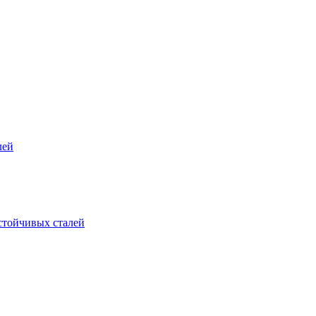
лей
стойчивых сталей