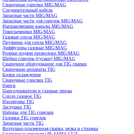
Сварочные горелки MIG/MAG
Соединительный кабель
Запасные части MIG/MAG
Запасные части для горелок MIG/MAG
Направляющие каналы MIG/MAG
Токосъемники MIG/MAG
Газовые сопла MIG/MAG
Пружины для сопла MIG/MAG
Диффузоры газовые MIG/MAG
Ролики подачи проволоки MIG/MAG
Шейки горелок (гусаки) MIG/MAG
Сварочное оборудование для TIG сварки
Сварочные аппараты TIG
Блоки охлаждения
Сварочные горелки TIG
Цанги
Цангодержатели и газовые линзы
Сопло газовое TIG
Изоляторы TIG
Заглушки TIG
Наборы для TIG горелки
Головки TIG горелок
Запасные части TIG
Воздушно-плазменная сварка, резка и строжка
Сварочные аппараты PLASMA CUT