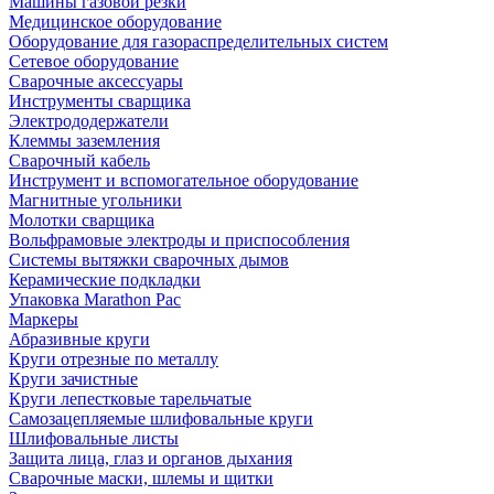
Машины газовой резки
Медицинское оборудование
Оборудование для газораспределительных систем
Сетевое оборудование
Сварочные аксессуары
Инструменты сварщика
Электрододержатели
Клеммы заземления
Сварочный кабель
Инструмент и вспомогательное оборудование
Магнитные угольники
Молотки сварщика
Вольфрамовые электроды и приспособления
Системы вытяжки сварочных дымов
Керамические подкладки
Упаковка Marathon Pac
Маркеры
Абразивные круги
Круги отрезные по металлу
Круги зачистные
Круги лепестковые тарельчатые
Самозацепляемые шлифовальные круги
Шлифовальные листы
Защита лица, глаз и органов дыхания
Сварочные маски, шлемы и щитки