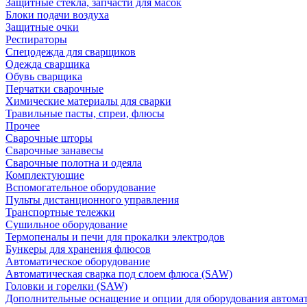
Защитные стекла, запчасти для масок
Блоки подачи воздуха
Защитные очки
Респираторы
Спецодежда для сварщиков
Одежда сварщика
Обувь сварщика
Перчатки сварочные
Химические материалы для сварки
Травильные пасты, спреи, флюсы
Прочее
Сварочные шторы
Сварочные занавесы
Сварочные полотна и одеяла
Комплектующие
Вспомогательное оборудование
Пульты дистанционного управления
Транспортные тележки
Сушильное оборудование
Термопеналы и печи для прокалки электродов
Бункеры для хранения флюсов
Автоматическое оборудование
Автоматическая сварка под слоем флюса (SAW)
Головки и горелки (SAW)
Дополнительные оснащение и опции для оборудования автома