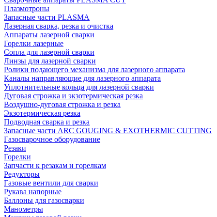
Плазмотроны
Запасные части PLASMA
Лазерная сварка, резка и очистка
Аппараты лазерной сварки
Горелки лазерные
Сопла для лазерной сварки
Линзы для лазерной сварки
Ролики подающего механизма для лазерного аппарата
Каналы направляющие для лазерного аппарата
Уплотнительные кольца для лазерной сварки
Дуговая строжка и экзотермическая резка
Воздушно-дуговая строжка и резка
Экзотермическая резка
Подводная сварка и резка
Запасные части ARC GOUGING & EXOTHERMIC CUTTING
Газосварочное оборудование
Резаки
Горелки
Запчасти к резакам и горелкам
Редукторы
Газовые вентили для сварки
Рукава напорные
Баллоны для газосварки
Манометры