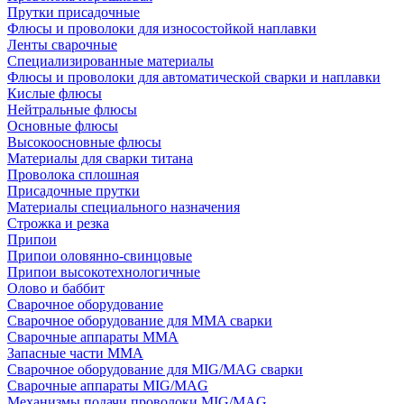
Прутки присадочные
Флюсы и проволоки для износостойкой наплавки
Ленты сварочные
Специализированные материалы
Флюсы и проволоки для автоматической сварки и наплавки
Кислые флюсы
Нейтральные флюсы
Основные флюсы
Высокоосновные флюсы
Материалы для сварки титана
Проволока сплошная
Присадочные прутки
Материалы специального назначения
Строжка и резка
Припои
Припои оловянно-свинцовые
Припои высокотехнологичные
Олово и баббит
Сварочное оборудование
Сварочное оборудование для MMA сварки
Сварочные аппараты MMA
Запасные части MMA
Сварочное оборудование для MIG/MAG сварки
Сварочные аппараты MIG/MAG
Механизмы подачи проволоки MIG/MAG