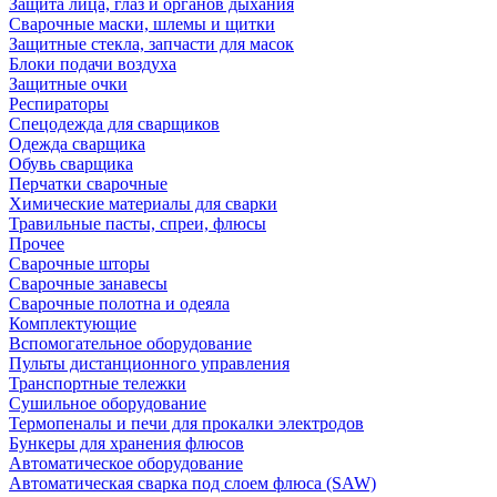
Защита лица, глаз и органов дыхания
Сварочные маски, шлемы и щитки
Защитные стекла, запчасти для масок
Блоки подачи воздуха
Защитные очки
Респираторы
Спецодежда для сварщиков
Одежда сварщика
Обувь сварщика
Перчатки сварочные
Химические материалы для сварки
Травильные пасты, спреи, флюсы
Прочее
Сварочные шторы
Сварочные занавесы
Сварочные полотна и одеяла
Комплектующие
Вспомогательное оборудование
Пульты дистанционного управления
Транспортные тележки
Сушильное оборудование
Термопеналы и печи для прокалки электродов
Бункеры для хранения флюсов
Автоматическое оборудование
Автоматическая сварка под слоем флюса (SAW)