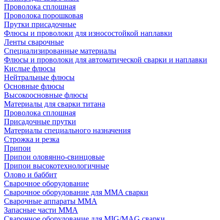
Проволока сплошная
Проволока порошковая
Прутки присадочные
Флюсы и проволоки для износостойкой наплавки
Ленты сварочные
Специализированные материалы
Флюсы и проволоки для автоматической сварки и наплавки
Кислые флюсы
Нейтральные флюсы
Основные флюсы
Высокоосновные флюсы
Материалы для сварки титана
Проволока сплошная
Присадочные прутки
Материалы специального назначения
Строжка и резка
Припои
Припои оловянно-свинцовые
Припои высокотехнологичные
Олово и баббит
Сварочное оборудование
Сварочное оборудование для MMA сварки
Сварочные аппараты MMA
Запасные части MMA
Сварочное оборудование для MIG/MAG сварки