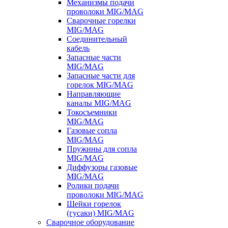
Механизмы подачи
проволоки MIG/MAG
Сварочные горелки
MIG/MAG
Соединительный
кабель
Запасные части
MIG/MAG
Запасные части для
горелок MIG/MAG
Направляющие
каналы MIG/MAG
Токосъемники
MIG/MAG
Газовые сопла
MIG/MAG
Пружины для сопла
MIG/MAG
Диффузоры газовые
MIG/MAG
Ролики подачи
проволоки MIG/MAG
Шейки горелок
(гусаки) MIG/MAG
Сварочное оборудование