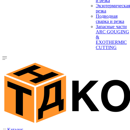
и резка
Экзотермическая
резка
Подводная
сварка и резка
Запасные части
ARC GOUGING
&
EXOTHERMIC
CUTTING
Каталог