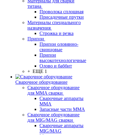
Материалы для сварки
титана
Проволока сплошная
Присадочные прутки
Материалы специального
назначения
Строжка и резка
Припои
Припои оловянно-
свинцовые
Припои
высокотехнологичные
Олово и баббит
+ ЕЩЕ 1
Сварочное оборудование
Сварочное оборудование
для MMA сварки
Сварочные аппараты
MMA
Запасные части MMA
Сварочное оборудование
для MIG/MAG сварки
Сварочные аппараты
MIG/MAG