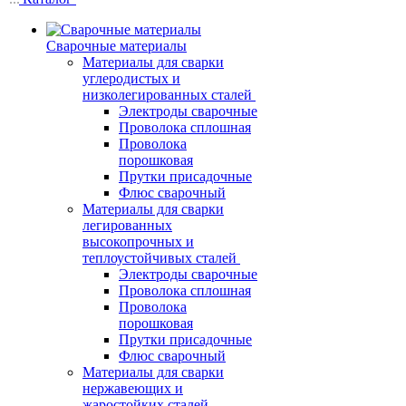
Сварочные материалы
Материалы для сварки
углеродистых и
низколегированных сталей
Электроды сварочные
Проволока сплошная
Проволока
порошковая
Прутки присадочные
Флюс сварочный
Материалы для сварки
легированных
высокопрочных и
теплоустойчивых сталей
Электроды сварочные
Проволока сплошная
Проволока
порошковая
Прутки присадочные
Флюс сварочный
Материалы для сварки
нержавеющих и
жаростойких сталей