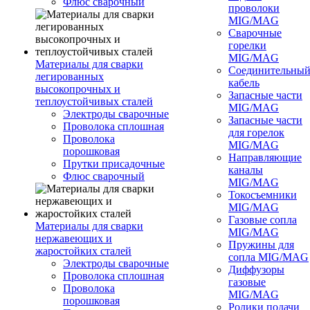
Флюс сварочный
проволоки
MIG/MAG
Сварочные
горелки
MIG/MAG
Материалы для сварки
Соединительны
легированных
кабель
высокопрочных и
Запасные части
теплоустойчивых сталей
MIG/MAG
Электроды сварочные
Запасные части
Проволока сплошная
для горелок
Проволока
MIG/MAG
порошковая
Направляющие
Прутки присадочные
каналы
Флюс сварочный
MIG/MAG
Токосъемники
MIG/MAG
Газовые сопла
Материалы для сварки
MIG/MAG
нержавеющих и
Пружины для
жаростойких сталей
сопла MIG/MAG
Электроды сварочные
Диффузоры
Проволока сплошная
газовые
Проволока
MIG/MAG
порошковая
Ролики подачи