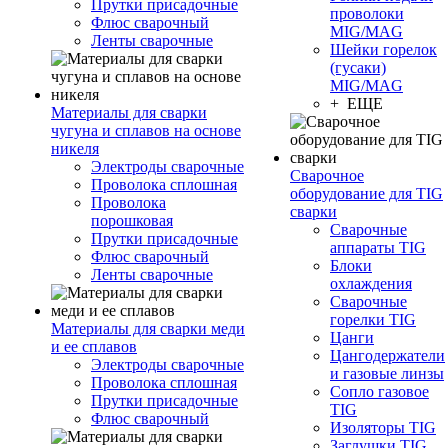
Прутки присадочные
проволоки
Флюс сварочный
MIG/MAG
Ленты сварочные
Шейки горелок
(гусаки)
MIG/MAG
+ ЕЩЕ
Материалы для сварки
чугуна и сплавов на основе
никеля
Электроды сварочные
Сварочное
Проволока сплошная
оборудование для TIG
Проволока
сварки
порошковая
Сварочные
Прутки присадочные
аппараты TIG
Флюс сварочный
Блоки
Ленты сварочные
охлаждения
Сварочные
горелки TIG
Материалы для сварки меди
Цанги
и ее сплавов
Цангодержатели
Электроды сварочные
и газовые линзы
Проволока сплошная
Сопло газовое
Прутки присадочные
TIG
Флюс сварочный
Изоляторы TIG
Заглушки TIG