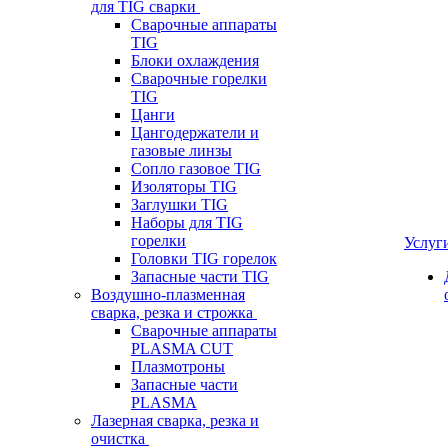
для TIG сварки
Сварочные аппараты
TIG
Блоки охлаждения
Сварочные горелки
TIG
Цанги
Цангодержатели и
газовые линзы
Сопло газовое TIG
Изоляторы TIG
Заглушки TIG
Наборы для TIG
горелки
Услуг
Головки TIG горелок
Запасные части TIG
Воздушно-плазменная
сварка, резка и строжка
Сварочные аппараты
PLASMA CUT
Плазмотроны
Запасные части
PLASMA
Лазерная сварка, резка и
очистка