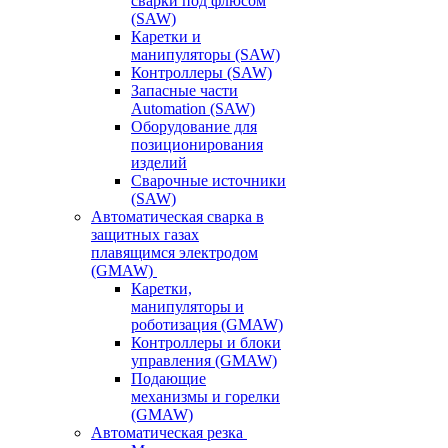
сварки под флюсом
(SAW)
Каретки и
манипуляторы (SAW)
Контроллеры (SAW)
Запасные части
Automation (SAW)
Оборудование для
позиционирования
изделий
Сварочные источники
(SAW)
Автоматическая сварка в
защитных газах
плавящимся электродом
(GMAW)
Каретки,
манипуляторы и
роботизация (GMAW)
Контроллеры и блоки
управления (GMAW)
Подающие
механизмы и горелки
(GMAW)
Автоматическая резка