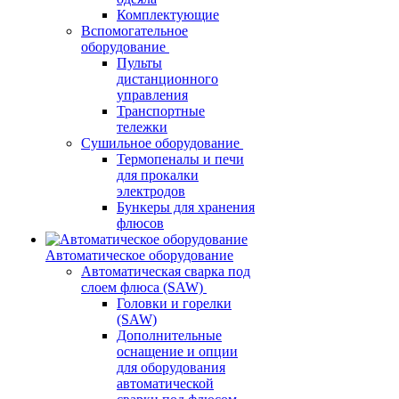
Комплектующие
Вспомогательное
оборудование
Пульты
дистанционного
управления
Транспортные
тележки
Сушильное оборудование
Термопеналы и печи
для прокалки
электродов
Бункеры для хранения
флюсов
Автоматическое оборудование
Автоматическая сварка под
слоем флюса (SAW)
Головки и горелки
(SAW)
Дополнительные
оснащение и опции
для оборудования
автоматической