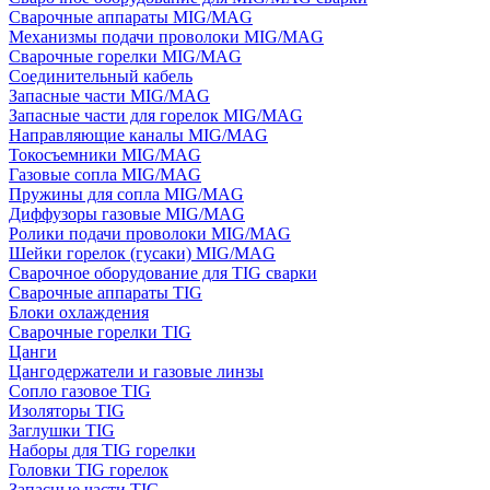
Сварочные аппараты MIG/MAG
Механизмы подачи проволоки MIG/MAG
Сварочные горелки MIG/MAG
Соединительный кабель
Запасные части MIG/MAG
Запасные части для горелок MIG/MAG
Направляющие каналы MIG/MAG
Токосъемники MIG/MAG
Газовые сопла MIG/MAG
Пружины для сопла MIG/MAG
Диффузоры газовые MIG/MAG
Ролики подачи проволоки MIG/MAG
Шейки горелок (гусаки) MIG/MAG
Сварочное оборудование для TIG сварки
Сварочные аппараты TIG
Блоки охлаждения
Сварочные горелки TIG
Цанги
Цангодержатели и газовые линзы
Сопло газовое TIG
Изоляторы TIG
Заглушки TIG
Наборы для TIG горелки
Головки TIG горелок
Запасные части TIG