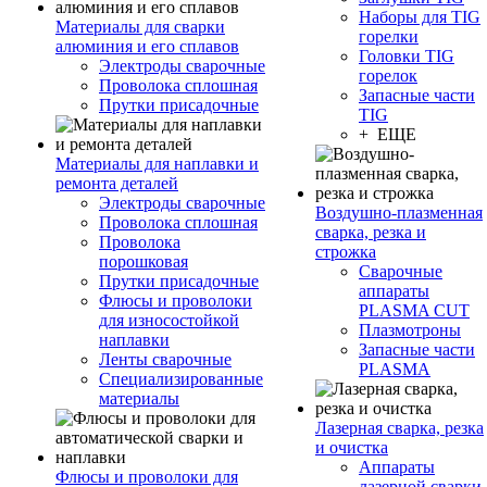
Наборы для TIG
Материалы для сварки
горелки
алюминия и его сплавов
Головки TIG
Электроды сварочные
горелок
Проволока сплошная
Запасные части
Прутки присадочные
TIG
+ ЕЩЕ
Материалы для наплавки и
ремонта деталей
Электроды сварочные
Воздушно-плазменная
Проволока сплошная
сварка, резка и
Проволока
строжка
порошковая
Сварочные
Прутки присадочные
аппараты
Флюсы и проволоки
PLASMA CUT
для износостойкой
Плазмотроны
наплавки
Запасные части
Ленты сварочные
PLASMA
Специализированные
материалы
Лазерная сварка, резка
и очистка
Аппараты
Флюсы и проволоки для
лазерной сварки