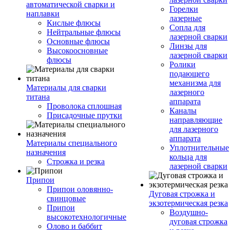
автоматической сварки и
Горелки
наплавки
лазерные
Кислые флюсы
Сопла для
Нейтральные флюсы
лазерной сварки
Основные флюсы
Линзы для
Высокоосновные
лазерной сварки
флюсы
Ролики
подающего
механизма для
Материалы для сварки
лазерного
титана
аппарата
Проволока сплошная
Каналы
Присадочные прутки
направляющие
для лазерного
аппарата
Материалы специального
Уплотнительные
назначения
кольца для
Строжка и резка
лазерной сварки
Припои
Припои оловянно-
Дуговая строжка и
свинцовые
экзотермическая резка
Припои
Воздушно-
высокотехнологичные
дуговая строжка
Олово и баббит