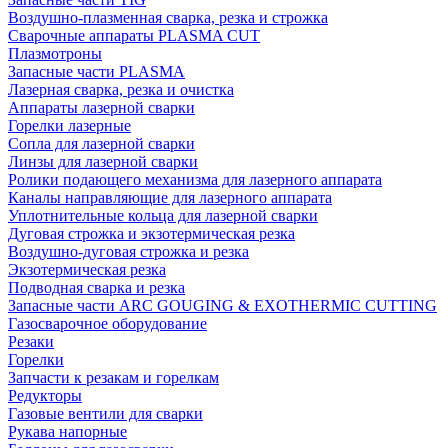
Воздушно-плазменная сварка, резка и строжка
Сварочные аппараты PLASMA CUT
Плазмотроны
Запасные части PLASMA
Лазерная сварка, резка и очистка
Аппараты лазерной сварки
Горелки лазерные
Сопла для лазерной сварки
Линзы для лазерной сварки
Ролики подающего механизма для лазерного аппарата
Каналы направляющие для лазерного аппарата
Уплотнительные кольца для лазерной сварки
Дуговая строжка и экзотермическая резка
Воздушно-дуговая строжка и резка
Экзотермическая резка
Подводная сварка и резка
Запасные части ARC GOUGING & EXOTHERMIC CUTTING
Газосварочное оборудование
Резаки
Горелки
Запчасти к резакам и горелкам
Редукторы
Газовые вентили для сварки
Рукава напорные