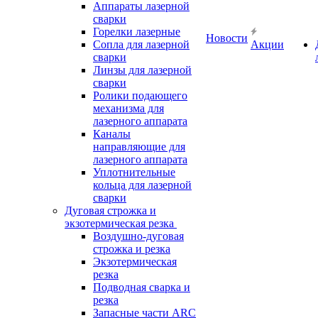
Аппараты лазерной
сварки
Горелки лазерные
Новости
Сопла для лазерной
Акции
сварки
Линзы для лазерной
сварки
Ролики подающего
механизма для
лазерного аппарата
Каналы
направляющие для
лазерного аппарата
Уплотнительные
кольца для лазерной
сварки
Дуговая строжка и
экзотермическая резка
Воздушно-дуговая
строжка и резка
Экзотермическая
резка
Подводная сварка и
резка
Запасные части ARC