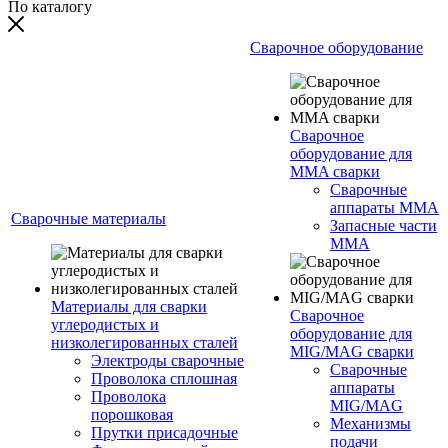
По каталогу
Сварочное оборудование
Сварочное
оборудование для
MMA сварки
Сварочные
аппараты MMA
Сварочные материалы
Запасные части
MMA
Материалы для сварки
Сварочное
углеродистых и
оборудование для
низколегированных сталей
MIG/MAG сварки
Электроды сварочные
Сварочные
Проволока сплошная
аппараты
Проволока
MIG/MAG
порошковая
Механизмы
Прутки присадочные
подачи