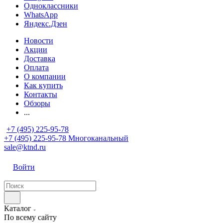
Одноклассники
WhatsApp
Яндекс.Дзен
Новости
Акции
Доставка
Оплата
О компании
Как купить
Контакты
Обзоры
...
+7 (495) 225-95-78
+7 (495) 225-95-78
Многоканальный
sale@ktnd.ru
Войти
Каталог
По всему сайту