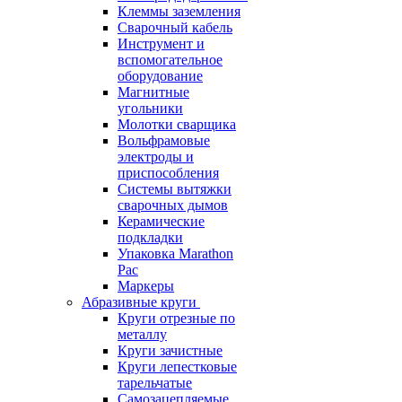
Клеммы заземления
Сварочный кабель
Инструмент и
вспомогательное
оборудование
Магнитные
угольники
Молотки сварщика
Вольфрамовые
электроды и
приспособления
Системы вытяжки
сварочных дымов
Керамические
подкладки
Упаковка Marathon
Pac
Маркеры
Абразивные круги
Круги отрезные по
металлу
Круги зачистные
Круги лепестковые
тарельчатые
Самозацепляемые