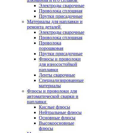
алюминия и его сплавов
Электроды сварочные
Проволока сплошная
Прутки присадочные
Материалы для наплавки и
ремонта деталей
Электроды сварочные
Проволока сплошная
Проволока
порошковая
Прутки присадочные
Флюсы и проволоки
для износостойкой
наплавки
Ленты сварочные
Специализированные
материалы
Флюсы и проволоки для
автоматической сварки и
наплавки
Кислые флюсы
Нейтральные флюсы
Основные флюсы
Высокоосновные
флюсы