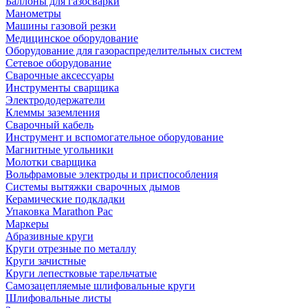
Баллоны для газосварки
Манометры
Машины газовой резки
Медицинское оборудование
Оборудование для газораспределительных систем
Сетевое оборудование
Сварочные аксессуары
Инструменты сварщика
Электрододержатели
Клеммы заземления
Сварочный кабель
Инструмент и вспомогательное оборудование
Магнитные угольники
Молотки сварщика
Вольфрамовые электроды и приспособления
Системы вытяжки сварочных дымов
Керамические подкладки
Упаковка Marathon Pac
Маркеры
Абразивные круги
Круги отрезные по металлу
Круги зачистные
Круги лепестковые тарельчатые
Самозацепляемые шлифовальные круги
Шлифовальные листы