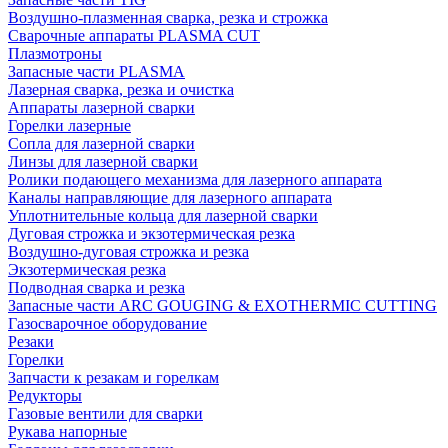
Воздушно-плазменная сварка, резка и строжка
Сварочные аппараты PLASMA CUT
Плазмотроны
Запасные части PLASMA
Лазерная сварка, резка и очистка
Аппараты лазерной сварки
Горелки лазерные
Сопла для лазерной сварки
Линзы для лазерной сварки
Ролики подающего механизма для лазерного аппарата
Каналы направляющие для лазерного аппарата
Уплотнительные кольца для лазерной сварки
Дуговая строжка и экзотермическая резка
Воздушно-дуговая строжка и резка
Экзотермическая резка
Подводная сварка и резка
Запасные части ARC GOUGING & EXOTHERMIC CUTTING
Газосварочное оборудование
Резаки
Горелки
Запчасти к резакам и горелкам
Редукторы
Газовые вентили для сварки
Рукава напорные