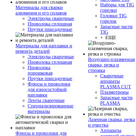
Наборы для TIG
Материалы для сварки
горелки
алюминия и его сплавов
Головки TIG
Электроды сварочные
горелок
Проволока сплошная
Запасные части
Прутки присадочные
TIG
+ ЕЩЕ
Материалы для наплавки и
ремонта деталей
Электроды сварочные
Воздушно-плазменная
Проволока сплошная
сварка, резка и
Проволока
строжка
порошковая
Сварочные
Прутки присадочные
аппараты
Флюсы и проволоки
PLASMA CUT
для износостойкой
Плазмотроны
наплавки
Запасные части
Ленты сварочные
PLASMA
Специализированные
материалы
Лазерная сварка, резка
и очистка
Аппараты
Флюсы и проволоки для
лазерной сварки