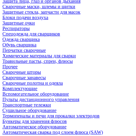
Защита лица, глаз и органов дыхания
Сварочные маски, шлемы и щитки
Защитные стекла, запчасти для масок
Блоки подачи воздуха
Защитные очки
Респираторы
Спецодежда для сварщиков
Одежда сварщика
Обувь сварщика
Перчатки сварочные
Химические материалы для сварки
Травильные пасты, спреи, флюсы
Прочее
Сварочные шторы
Сварочные занавесы
Сварочные полотна и одеяла
Комплектующие
Вспомогательное оборудование
Пульты дистанционного управления
Транспортные тележки
Сушильное оборудование
Термопеналы и печи для прокалки электродов
Бункеры для хранения флюсов
Автоматическое оборудование
Автоматическая сварка под слоем флюса (SAW)