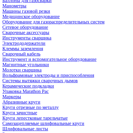
Баллоны для газосварки
Манометры
Машины газовой резки
Медицинское оборудование
Оборудование для газораспределительных систем
Сетевое оборудование
Сварочные аксессуары
Инструменты сварщика
Электрододержатели
Клеммы заземления
Сварочный кабель
Инструмент и вспомогательное оборудование
Магнитные угольники
Молотки сварщика
Вольфрамовые электроды и приспособления
Системы вытяжки сварочных дымов
Керамические подкладки
Упаковка Marathon Pac
Маркеры
Абразивные круги
Круги отрезные по металлу
Круги зачистные
Круги лепестковые тарельчатые
Самозацепляемые шлифовальные круги
Шлифовальные листы