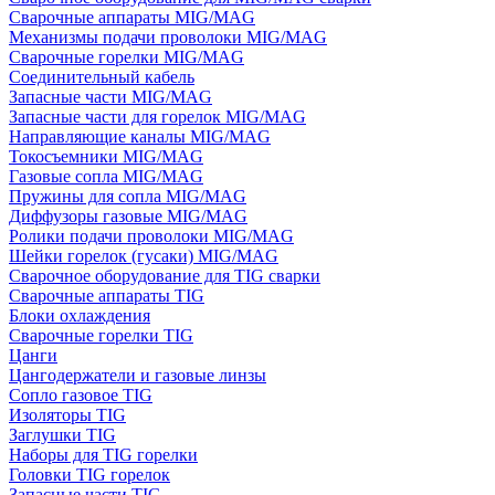
Сварочные аппараты MIG/MAG
Механизмы подачи проволоки MIG/MAG
Сварочные горелки MIG/MAG
Соединительный кабель
Запасные части MIG/MAG
Запасные части для горелок MIG/MAG
Направляющие каналы MIG/MAG
Токосъемники MIG/MAG
Газовые сопла MIG/MAG
Пружины для сопла MIG/MAG
Диффузоры газовые MIG/MAG
Ролики подачи проволоки MIG/MAG
Шейки горелок (гусаки) MIG/MAG
Сварочное оборудование для TIG сварки
Сварочные аппараты TIG
Блоки охлаждения
Сварочные горелки TIG
Цанги
Цангодержатели и газовые линзы
Сопло газовое TIG
Изоляторы TIG
Заглушки TIG
Наборы для TIG горелки
Головки TIG горелок
Запасные части TIG