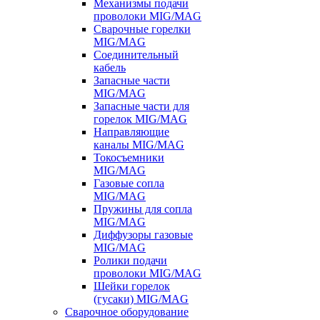
Механизмы подачи
проволоки MIG/MAG
Сварочные горелки
MIG/MAG
Соединительный
кабель
Запасные части
MIG/MAG
Запасные части для
горелок MIG/MAG
Направляющие
каналы MIG/MAG
Токосъемники
MIG/MAG
Газовые сопла
MIG/MAG
Пружины для сопла
MIG/MAG
Диффузоры газовые
MIG/MAG
Ролики подачи
проволоки MIG/MAG
Шейки горелок
(гусаки) MIG/MAG
Сварочное оборудование