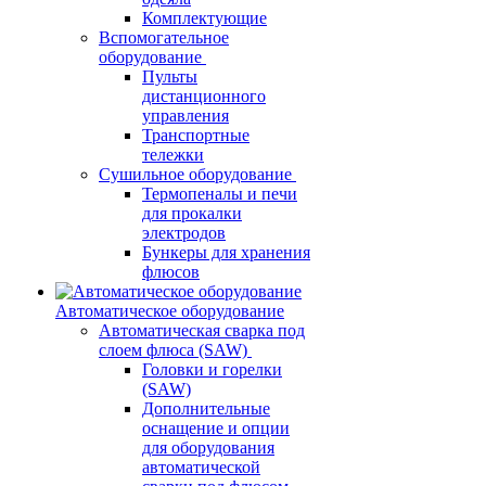
Комплектующие
Вспомогательное
оборудование
Пульты
дистанционного
управления
Транспортные
тележки
Сушильное оборудование
Термопеналы и печи
для прокалки
электродов
Бункеры для хранения
флюсов
Автоматическое оборудование
Автоматическая сварка под
слоем флюса (SAW)
Головки и горелки
(SAW)
Дополнительные
оснащение и опции
для оборудования
автоматической