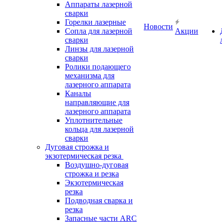
Аппараты лазерной
сварки
Горелки лазерные
Новости
Сопла для лазерной
Акции
сварки
Линзы для лазерной
сварки
Ролики подающего
механизма для
лазерного аппарата
Каналы
направляющие для
лазерного аппарата
Уплотнительные
кольца для лазерной
сварки
Дуговая строжка и
экзотермическая резка
Воздушно-дуговая
строжка и резка
Экзотермическая
резка
Подводная сварка и
резка
Запасные части ARC