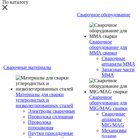
По каталогу
Сварочное оборудование
Сварочное
оборудование для
MMA сварки
Сварочные
аппараты MMA
Сварочные материалы
Запасные части
MMA
Материалы для сварки
Сварочное
углеродистых и
оборудование для
низколегированных сталей
MIG/MAG сварки
Электроды сварочные
Сварочные
Проволока сплошная
аппараты
Проволока
MIG/MAG
порошковая
Механизмы
Прутки присадочные
подачи