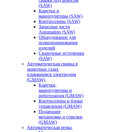
сварки под флюсом
(SAW)
Каретки и
манипуляторы (SAW)
Контроллеры (SAW)
Запасные части
Automation (SAW)
Оборудование для
позиционирования
изделий
Сварочные источники
(SAW)
Автоматическая сварка в
защитных газах
плавящимся электродом
(GMAW)
Каретки,
манипуляторы и
роботизация (GMAW)
Контроллеры и блоки
управления (GMAW)
Подающие
механизмы и горелки
(GMAW)
Автоматическая резка