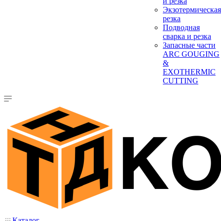
и резка
Экзотермическая
резка
Подводная
сварка и резка
Запасные части
ARC GOUGING
&
EXOTHERMIC
CUTTING
Каталог