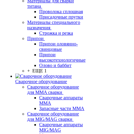
Материалы для сварки
титана
Проволока сплошная
Присадочные прутки
Материалы специального
назначения
Строжка и резка
Припои
Припои оловянно-
свинцовые
Припои
высокотехнологичные
Олово и баббит
+ ЕЩЕ 1
Сварочное оборудование
Сварочное оборудование
для MMA сварки
Сварочные аппараты
MMA
Запасные части MMA
Сварочное оборудование
для MIG/MAG сварки
Сварочные аппараты
MIG/MAG