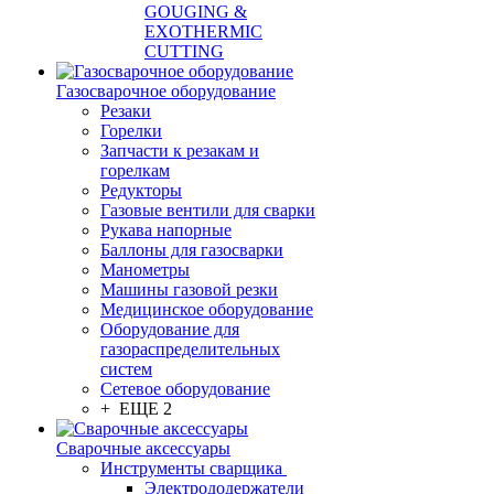
GOUGING &
EXOTHERMIC
CUTTING
Газосварочное оборудование
Резаки
Горелки
Запчасти к резакам и
горелкам
Редукторы
Газовые вентили для сварки
Рукава напорные
Баллоны для газосварки
Манометры
Машины газовой резки
Медицинское оборудование
Оборудование для
газораспределительных
систем
Сетевое оборудование
+ ЕЩЕ 2
Сварочные аксессуары
Инструменты сварщика
Электрододержатели