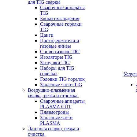
для TIG сварки
Сварочные аппараты
TIG
Блоки охлаждения
Сварочные горелки
TIG
Цанги
Цангодержатели и
газовые линзы
Сопло газовое TIG
Изоляторы TIG
Заглушки TIG
Наборы для TIG
горелки
Услуг
Головки TIG горелок
Запасные части TIG
Воздушно-плазменная
сварка, резка и строжка
Сварочные аппараты
PLASMA CUT
Плазмотроны
Запасные части
PLASMA
Лазерная сварка, резка и
очистка