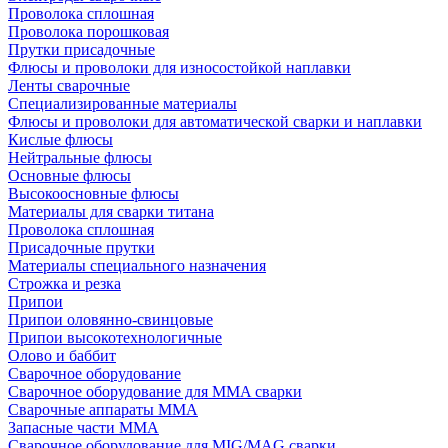
Проволока сплошная
Проволока порошковая
Прутки присадочные
Флюсы и проволоки для износостойкой наплавки
Ленты сварочные
Специализированные материалы
Флюсы и проволоки для автоматической сварки и наплавки
Кислые флюсы
Нейтральные флюсы
Основные флюсы
Высокоосновные флюсы
Материалы для сварки титана
Проволока сплошная
Присадочные прутки
Материалы специального назначения
Строжка и резка
Припои
Припои оловянно-свинцовые
Припои высокотехнологичные
Олово и баббит
Сварочное оборудование
Сварочное оборудование для MMA сварки
Сварочные аппараты MMA
Запасные части MMA
Сварочное оборудование для MIG/MAG сварки