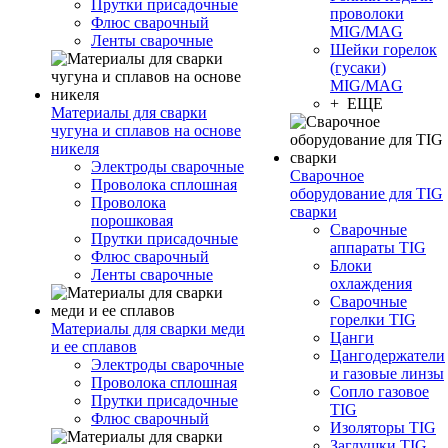
Прутки присадочные
проволоки
Флюс сварочный
MIG/MAG
Ленты сварочные
Шейки горелок
(гусаки)
MIG/MAG
+ ЕЩЕ
Материалы для сварки
чугуна и сплавов на основе
никеля
Электроды сварочные
Сварочное
Проволока сплошная
оборудование для TIG
Проволока
сварки
порошковая
Сварочные
Прутки присадочные
аппараты TIG
Флюс сварочный
Блоки
Ленты сварочные
охлаждения
Сварочные
горелки TIG
Материалы для сварки меди
Цанги
и ее сплавов
Цангодержатели
Электроды сварочные
и газовые линзы
Проволока сплошная
Сопло газовое
Прутки присадочные
TIG
Флюс сварочный
Изоляторы TIG
Заглушки TIG