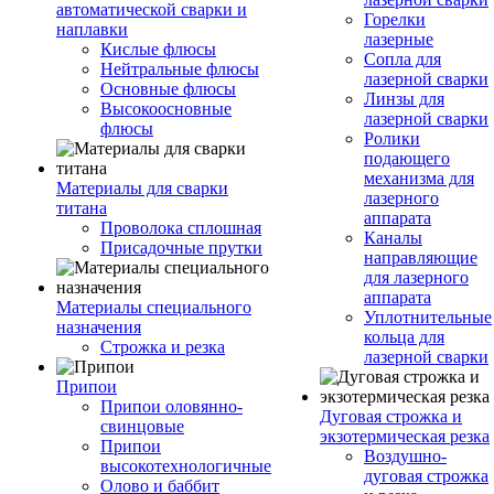
автоматической сварки и
Горелки
наплавки
лазерные
Кислые флюсы
Сопла для
Нейтральные флюсы
лазерной сварки
Основные флюсы
Линзы для
Высокоосновные
лазерной сварки
флюсы
Ролики
подающего
механизма для
Материалы для сварки
лазерного
титана
аппарата
Проволока сплошная
Каналы
Присадочные прутки
направляющие
для лазерного
аппарата
Материалы специального
Уплотнительные
назначения
кольца для
Строжка и резка
лазерной сварки
Припои
Припои оловянно-
Дуговая строжка и
свинцовые
экзотермическая резка
Припои
Воздушно-
высокотехнологичные
дуговая строжка
Олово и баббит