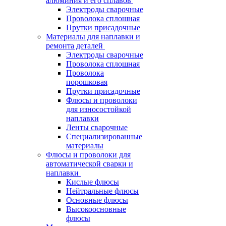
алюминия и его сплавов
Электроды сварочные
Проволока сплошная
Прутки присадочные
Материалы для наплавки и
ремонта деталей
Электроды сварочные
Проволока сплошная
Проволока
порошковая
Прутки присадочные
Флюсы и проволоки
для износостойкой
наплавки
Ленты сварочные
Специализированные
материалы
Флюсы и проволоки для
автоматической сварки и
наплавки
Кислые флюсы
Нейтральные флюсы
Основные флюсы
Высокоосновные
флюсы