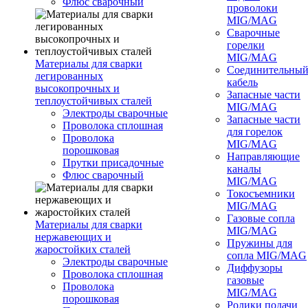
Флюс сварочный
проволоки
MIG/MAG
Сварочные
горелки
MIG/MAG
Материалы для сварки
Соединительны
легированных
кабель
высокопрочных и
Запасные части
теплоустойчивых сталей
MIG/MAG
Электроды сварочные
Запасные части
Проволока сплошная
для горелок
Проволока
MIG/MAG
порошковая
Направляющие
Прутки присадочные
каналы
Флюс сварочный
MIG/MAG
Токосъемники
MIG/MAG
Газовые сопла
Материалы для сварки
MIG/MAG
нержавеющих и
Пружины для
жаростойких сталей
сопла MIG/MAG
Электроды сварочные
Диффузоры
Проволока сплошная
газовые
Проволока
MIG/MAG
порошковая
Ролики подачи