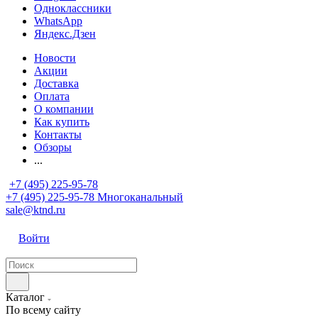
Одноклассники
WhatsApp
Яндекс.Дзен
Новости
Акции
Доставка
Оплата
О компании
Как купить
Контакты
Обзоры
...
+7 (495) 225-95-78
+7 (495) 225-95-78
Многоканальный
sale@ktnd.ru
Войти
Каталог
По всему сайту