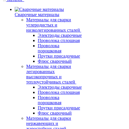
Сварочные материалы
Материалы для сварки
углеродистых и
низколегированных сталей
Электроды сварочные
Проволока сплошная
Проволока
порошковая
Прутки присадочные
Флюс сварочный
Материалы для сварки
легированных
высокопрочных и
теплоустойчивых сталей
Электроды сварочные
Проволока сплошная
Проволока
порошковая
Прутки присадочные
Флюс сварочный
Материалы для сварки
нержавеющих и
жаростойких сталей