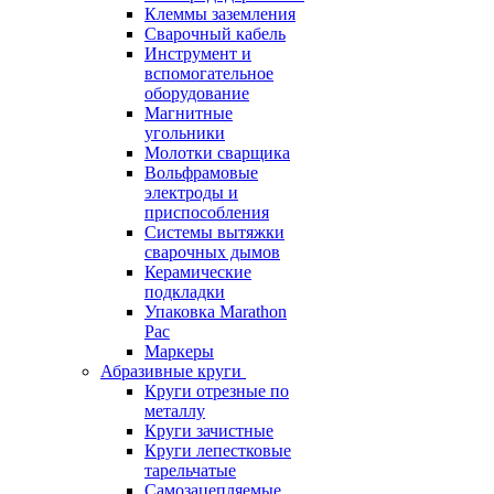
Клеммы заземления
Сварочный кабель
Инструмент и
вспомогательное
оборудование
Магнитные
угольники
Молотки сварщика
Вольфрамовые
электроды и
приспособления
Системы вытяжки
сварочных дымов
Керамические
подкладки
Упаковка Marathon
Pac
Маркеры
Абразивные круги
Круги отрезные по
металлу
Круги зачистные
Круги лепестковые
тарельчатые
Самозацепляемые