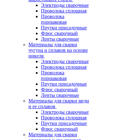
Электроды сварочные
Проволока сплошная
Проволока
порошковая
Прутки присадочные
Флюс сварочный
Ленты сварочные
Материалы для сварки
чугуна и сплавов на основе
никеля
Электроды сварочные
Проволока сплошная
Проволока
порошковая
Прутки присадочные
Флюс сварочный
Ленты сварочные
Материалы для сварки меди
и ее сплавов
Электроды сварочные
Проволока сплошная
Прутки присадочные
Флюс сварочный
Материалы для сварки