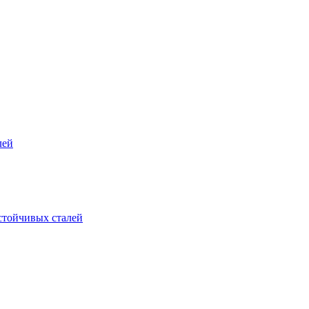
лей
стойчивых сталей