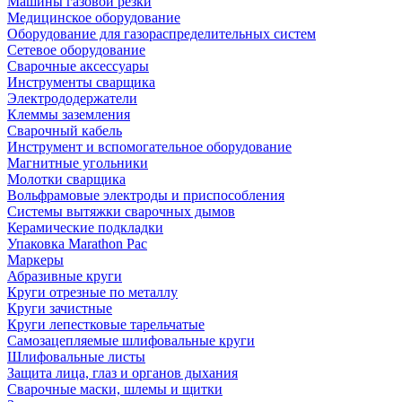
Машины газовой резки
Медицинское оборудование
Оборудование для газораспределительных систем
Сетевое оборудование
Сварочные аксессуары
Инструменты сварщика
Электрододержатели
Клеммы заземления
Сварочный кабель
Инструмент и вспомогательное оборудование
Магнитные угольники
Молотки сварщика
Вольфрамовые электроды и приспособления
Системы вытяжки сварочных дымов
Керамические подкладки
Упаковка Marathon Pac
Маркеры
Абразивные круги
Круги отрезные по металлу
Круги зачистные
Круги лепестковые тарельчатые
Самозацепляемые шлифовальные круги
Шлифовальные листы
Защита лица, глаз и органов дыхания
Сварочные маски, шлемы и щитки