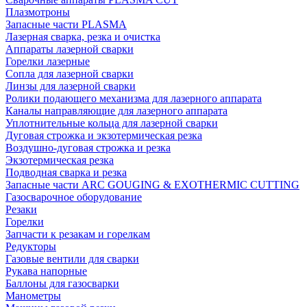
Плазмотроны
Запасные части PLASMA
Лазерная сварка, резка и очистка
Аппараты лазерной сварки
Горелки лазерные
Сопла для лазерной сварки
Линзы для лазерной сварки
Ролики подающего механизма для лазерного аппарата
Каналы направляющие для лазерного аппарата
Уплотнительные кольца для лазерной сварки
Дуговая строжка и экзотермическая резка
Воздушно-дуговая строжка и резка
Экзотермическая резка
Подводная сварка и резка
Запасные части ARC GOUGING & EXOTHERMIC CUTTING
Газосварочное оборудование
Резаки
Горелки
Запчасти к резакам и горелкам
Редукторы
Газовые вентили для сварки
Рукава напорные
Баллоны для газосварки
Манометры