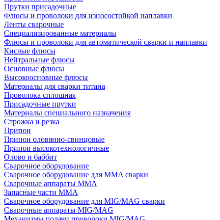
Прутки присадочные
Флюсы и проволоки для износостойкой наплавки
Ленты сварочные
Специализированные материалы
Флюсы и проволоки для автоматической сварки и наплавки
Кислые флюсы
Нейтральные флюсы
Основные флюсы
Высокоосновные флюсы
Материалы для сварки титана
Проволока сплошная
Присадочные прутки
Материалы специального назначения
Строжка и резка
Припои
Припои оловянно-свинцовые
Припои высокотехнологичные
Олово и баббит
Сварочное оборудование
Сварочное оборудование для MMA сварки
Сварочные аппараты MMA
Запасные части MMA
Сварочное оборудование для MIG/MAG сварки
Сварочные аппараты MIG/MAG
Механизмы подачи проволоки MIG/MAG