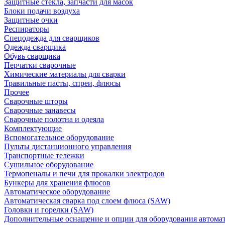
Защитные стекла, запчасти для масок
Блоки подачи воздуха
Защитные очки
Респираторы
Спецодежда для сварщиков
Одежда сварщика
Обувь сварщика
Перчатки сварочные
Химические материалы для сварки
Травильные пасты, спреи, флюсы
Прочее
Сварочные шторы
Сварочные занавесы
Сварочные полотна и одеяла
Комплектующие
Вспомогательное оборудование
Пульты дистанционного управления
Транспортные тележки
Сушильное оборудование
Термопеналы и печи для прокалки электродов
Бункеры для хранения флюсов
Автоматическое оборудование
Автоматическая сварка под слоем флюса (SAW)
Головки и горелки (SAW)
Дополнительные оснащение и опции для оборудования автома