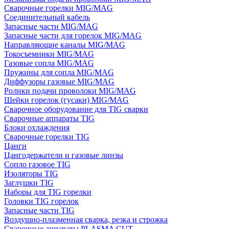
Сварочные горелки MIG/MAG
Соединительный кабель
Запасные части MIG/MAG
Запасные части для горелок MIG/MAG
Направляющие каналы MIG/MAG
Токосъемники MIG/MAG
Газовые сопла MIG/MAG
Пружины для сопла MIG/MAG
Диффузоры газовые MIG/MAG
Ролики подачи проволоки MIG/MAG
Шейки горелок (гусаки) MIG/MAG
Сварочное оборудование для TIG сварки
Сварочные аппараты TIG
Блоки охлаждения
Сварочные горелки TIG
Цанги
Цангодержатели и газовые линзы
Сопло газовое TIG
Изоляторы TIG
Заглушки TIG
Наборы для TIG горелки
Головки TIG горелок
Запасные части TIG
Воздушно-плазменная сварка, резка и строжка
Сварочные аппараты PLASMA CUT