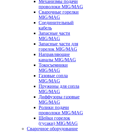
Механизмы подачи
проволоки MIG/MAG
Сварочные горелки
MIG/MAG
Соединительный
кабель
Запасные части
MIG/MAG
Запасные части для
горелок MIG/MAG
Направляющие
каналы MIG/MAG
Токосъемники
MIG/MAG
Газовые сопла
MIG/MAG
Пружины для сопла
MIG/MAG
Диффузоры газовые
MIG/MAG
Ролики подачи
проволоки MIG/MAG
Шейки горелок
(гусаки) MIG/MAG
Сварочное оборудование