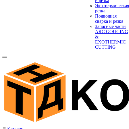
и резка
Экзотермическая
резка
Подводная
сварка и резка
Запасные части
ARC GOUGING
&
EXOTHERMIC
CUTTING
Каталог