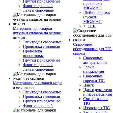
Прутки присадочные
проволоки
Флюс сварочный
MIG/MAG
Ленты сварочные
Шейки горелок
(гусаки)
MIG/MAG
+ ЕЩЕ
Материалы для сварки
чугуна и сплавов на основе
никеля
Электроды сварочные
Сварочное
Проволока сплошная
оборудование для TIG
Проволока
сварки
порошковая
Сварочные
Прутки присадочные
аппараты TIG
Флюс сварочный
Блоки
Ленты сварочные
охлаждения
Сварочные
горелки TIG
Материалы для сварки меди
Цанги
и ее сплавов
Цангодержатели
Электроды сварочные
и газовые линзы
Проволока сплошная
Сопло газовое
Прутки присадочные
TIG
Флюс сварочный
Изоляторы TIG
Заглушки TIG