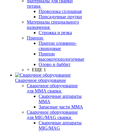
Материалы для сварки
титана
Проволока сплошная
Присадочные прутки
Материалы специального
назначения
Строжка и резка
Припои
Припои оловянно-
свинцовые
Припои
высокотехнологичные
Олово и баббит
+ ЕЩЕ 1
Сварочное оборудование
Сварочное оборудование
для MMA сварки
Сварочные аппараты
MMA
Запасные части MMA
Сварочное оборудование
для MIG/MAG сварки
Сварочные аппараты
MIG/MAG