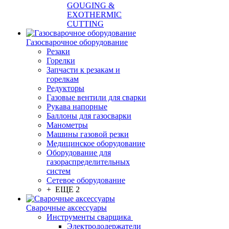
GOUGING &
EXOTHERMIC
CUTTING
Газосварочное оборудование
Резаки
Горелки
Запчасти к резакам и
горелкам
Редукторы
Газовые вентили для сварки
Рукава напорные
Баллоны для газосварки
Манометры
Машины газовой резки
Медицинское оборудование
Оборудование для
газораспределительных
систем
Сетевое оборудование
+ ЕЩЕ 2
Сварочные аксессуары
Инструменты сварщика
Электрододержатели