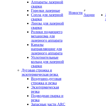
Аппараты лазерной
сварки
Горелки лазерные
Новости
Сопла для лазерной
Акции
сварки
Линзы для лазерной
сварки
Ролики подающего
механизма для
лазерного аппарата
Каналы
направляющие для
лазерного аппарата
Уплотнительные
кольца для лазерной
сварки
Дуговая строжка и
экзотермическая резка
Воздушно-дуговая
строжка и резка
Экзотермическая
резка
Подводная сварка и
резка
Запасные части ARC