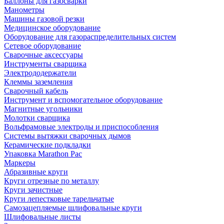
Баллоны для газосварки
Манометры
Машины газовой резки
Медицинское оборудование
Оборудование для газораспределительных систем
Сетевое оборудование
Сварочные аксессуары
Инструменты сварщика
Электрододержатели
Клеммы заземления
Сварочный кабель
Инструмент и вспомогательное оборудование
Магнитные угольники
Молотки сварщика
Вольфрамовые электроды и приспособления
Системы вытяжки сварочных дымов
Керамические подкладки
Упаковка Marathon Pac
Маркеры
Абразивные круги
Круги отрезные по металлу
Круги зачистные
Круги лепестковые тарельчатые
Самозацепляемые шлифовальные круги
Шлифовальные листы