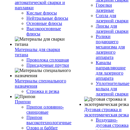
автоматической сварки и
Горелки
наплавки
лазерные
Кислые флюсы
Сопла для
Нейтральные флюсы
лазерной сварки
Основные флюсы
Линзы для
Высокоосновные
лазерной сварки
флюсы
Ролики
подающего
механизма для
Материалы для сварки
лазерного
титана
аппарата
Проволока сплошная
Каналы
Присадочные прутки
направляющие
для лазерного
аппарата
Материалы специального
Уплотнительные
назначения
кольца для
Строжка и резка
лазерной сварки
Припои
Припои оловянно-
Дуговая строжка и
свинцовые
экзотермическая резка
Припои
Воздушно-
высокотехнологичные
дуговая строжка
Олово и баббит