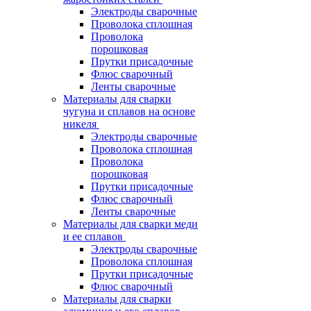
Электроды сварочные
Проволока сплошная
Проволока
порошковая
Прутки присадочные
Флюс сварочный
Ленты сварочные
Материалы для сварки
чугуна и сплавов на основе
никеля
Электроды сварочные
Проволока сплошная
Проволока
порошковая
Прутки присадочные
Флюс сварочный
Ленты сварочные
Материалы для сварки меди
и ее сплавов
Электроды сварочные
Проволока сплошная
Прутки присадочные
Флюс сварочный
Материалы для сварки