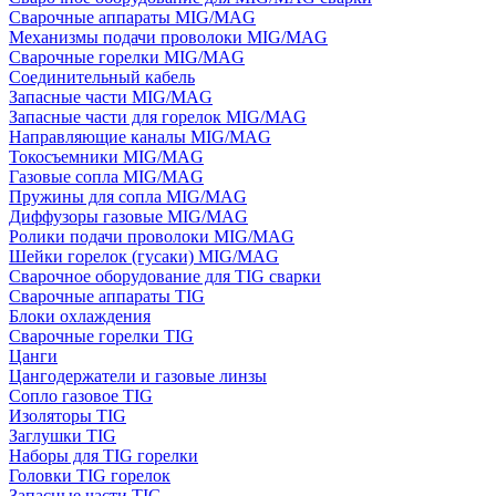
Сварочные аппараты MIG/MAG
Механизмы подачи проволоки MIG/MAG
Сварочные горелки MIG/MAG
Соединительный кабель
Запасные части MIG/MAG
Запасные части для горелок MIG/MAG
Направляющие каналы MIG/MAG
Токосъемники MIG/MAG
Газовые сопла MIG/MAG
Пружины для сопла MIG/MAG
Диффузоры газовые MIG/MAG
Ролики подачи проволоки MIG/MAG
Шейки горелок (гусаки) MIG/MAG
Сварочное оборудование для TIG сварки
Сварочные аппараты TIG
Блоки охлаждения
Сварочные горелки TIG
Цанги
Цангодержатели и газовые линзы
Сопло газовое TIG
Изоляторы TIG
Заглушки TIG
Наборы для TIG горелки
Головки TIG горелок
Запасные части TIG