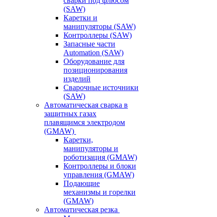
сварки под флюсом
(SAW)
Каретки и
манипуляторы (SAW)
Контроллеры (SAW)
Запасные части
Automation (SAW)
Оборудование для
позиционирования
изделий
Сварочные источники
(SAW)
Автоматическая сварка в
защитных газах
плавящимся электродом
(GMAW)
Каретки,
манипуляторы и
роботизация (GMAW)
Контроллеры и блоки
управления (GMAW)
Подающие
механизмы и горелки
(GMAW)
Автоматическая резка