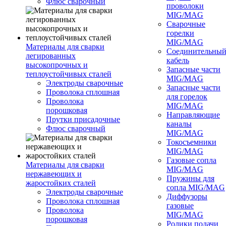
Флюс сварочный
проволоки
MIG/MAG
Сварочные
горелки
MIG/MAG
Материалы для сварки
Соединительны
легированных
кабель
высокопрочных и
Запасные части
теплоустойчивых сталей
MIG/MAG
Электроды сварочные
Запасные части
Проволока сплошная
для горелок
Проволока
MIG/MAG
порошковая
Направляющие
Прутки присадочные
каналы
Флюс сварочный
MIG/MAG
Токосъемники
MIG/MAG
Газовые сопла
Материалы для сварки
MIG/MAG
нержавеющих и
Пружины для
жаростойких сталей
сопла MIG/MAG
Электроды сварочные
Диффузоры
Проволока сплошная
газовые
Проволока
MIG/MAG
порошковая
Ролики подачи