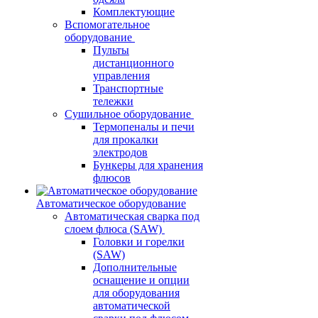
Комплектующие
Вспомогательное
оборудование
Пульты
дистанционного
управления
Транспортные
тележки
Сушильное оборудование
Термопеналы и печи
для прокалки
электродов
Бункеры для хранения
флюсов
Автоматическое оборудование
Автоматическая сварка под
слоем флюса (SAW)
Головки и горелки
(SAW)
Дополнительные
оснащение и опции
для оборудования
автоматической