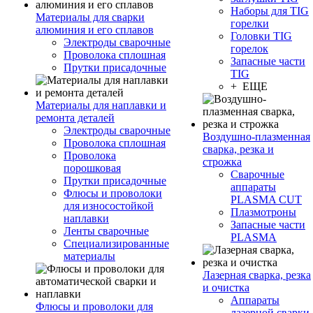
Наборы для TIG
Материалы для сварки
горелки
алюминия и его сплавов
Головки TIG
Электроды сварочные
горелок
Проволока сплошная
Запасные части
Прутки присадочные
TIG
+ ЕЩЕ
Материалы для наплавки и
ремонта деталей
Электроды сварочные
Воздушно-плазменная
Проволока сплошная
сварка, резка и
Проволока
строжка
порошковая
Сварочные
Прутки присадочные
аппараты
Флюсы и проволоки
PLASMA CUT
для износостойкой
Плазмотроны
наплавки
Запасные части
Ленты сварочные
PLASMA
Специализированные
материалы
Лазерная сварка, резка
и очистка
Аппараты
Флюсы и проволоки для
лазерной сварки