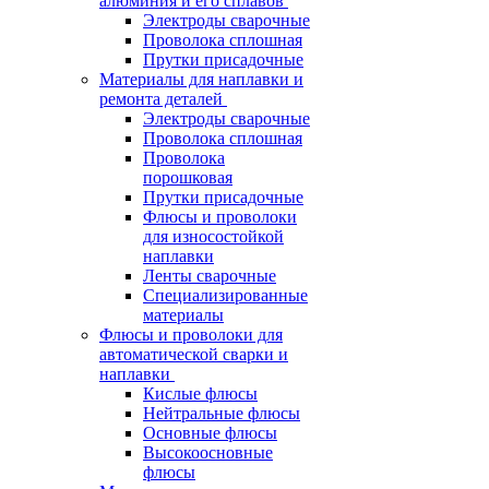
алюминия и его сплавов
Электроды сварочные
Проволока сплошная
Прутки присадочные
Материалы для наплавки и
ремонта деталей
Электроды сварочные
Проволока сплошная
Проволока
порошковая
Прутки присадочные
Флюсы и проволоки
для износостойкой
наплавки
Ленты сварочные
Специализированные
материалы
Флюсы и проволоки для
автоматической сварки и
наплавки
Кислые флюсы
Нейтральные флюсы
Основные флюсы
Высокоосновные
флюсы