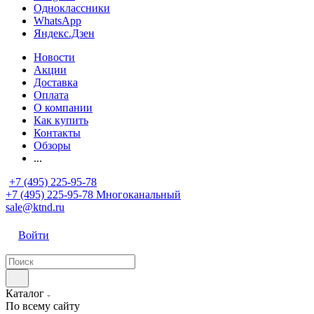
Одноклассники
WhatsApp
Яндекс.Дзен
Новости
Акции
Доставка
Оплата
О компании
Как купить
Контакты
Обзоры
...
+7 (495) 225-95-78
+7 (495) 225-95-78
Многоканальный
sale@ktnd.ru
Войти
Каталог
По всему сайту