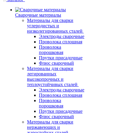
Сварочные материалы
Материалы для сварки
углеродистых и
низколегированных сталей
Электроды сварочные
Проволока сплошная
Проволока
порошковая
Прутки присадочные
Флюс сварочный
Материалы для сварки
легированных
высокопрочных и
теплоустойчивых сталей
Электроды сварочные
Проволока сплошная
Проволока
порошковая
Прутки присадочные
Флюс сварочный
Материалы для сварки
нержавеющих и
жаростойких сталей