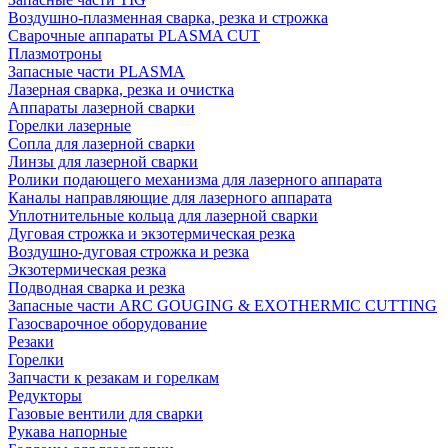
Воздушно-плазменная сварка, резка и строжка
Сварочные аппараты PLASMA CUT
Плазмотроны
Запасные части PLASMA
Лазерная сварка, резка и очистка
Аппараты лазерной сварки
Горелки лазерные
Сопла для лазерной сварки
Линзы для лазерной сварки
Ролики подающего механизма для лазерного аппарата
Каналы направляющие для лазерного аппарата
Уплотнительные кольца для лазерной сварки
Дуговая строжка и экзотермическая резка
Воздушно-дуговая строжка и резка
Экзотермическая резка
Подводная сварка и резка
Запасные части ARC GOUGING & EXOTHERMIC CUTTING
Газосварочное оборудование
Резаки
Горелки
Запчасти к резакам и горелкам
Редукторы
Газовые вентили для сварки
Рукава напорные