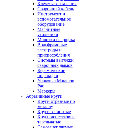
Клеммы заземления
Сварочный кабель
Инструмент и
вспомогательное
оборудование
Магнитные
угольники
Молотки сварщика
Вольфрамовые
электроды и
приспособления
Системы вытяжки
сварочных дымов
Керамические
подкладки
Упаковка Marathon
Pac
Маркеры
Абразивные круги
Круги отрезные по
металлу
Круги зачистные
Круги лепестковые
тарельчатые
Самозацепляемые