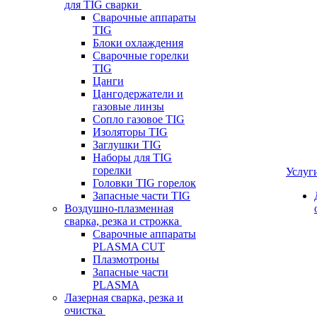
для TIG сварки
Сварочные аппараты
TIG
Блоки охлаждения
Сварочные горелки
TIG
Цанги
Цангодержатели и
газовые линзы
Сопло газовое TIG
Изоляторы TIG
Заглушки TIG
Наборы для TIG
горелки
Услуг
Головки TIG горелок
Запасные части TIG
Воздушно-плазменная
сварка, резка и строжка
Сварочные аппараты
PLASMA CUT
Плазмотроны
Запасные части
PLASMA
Лазерная сварка, резка и
очистка