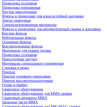
Проволока сплошная
Проволока порошковая
Прутки присадочные
Флюсы и проволоки для износостойкой наплавки
Ленты сварочные
Специализированные материалы
Флюсы и проволоки для автоматической сварки и наплавки
Кислые флюсы
Нейтральные флюсы
Основные флюсы
Высокоосновные флюсы
Материалы для сварки титана
Проволока сплошная
Присадочные прутки
Материалы специального назначения
Строжка и резка
Припои
Припои оловянно-свинцовые
Припои высокотехнологичные
Олово и баббит
Сварочное оборудование
Сварочное оборудование для MMA сварки
Сварочные аппараты MMA
Запасные части MMA
Сварочное оборудование для MIG/MAG сварки