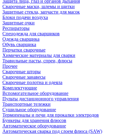
Защита лица, глаз и органов дыхания
Сварочные маски, шлемы и щитки
Защитные стекла, запчасти для масок
Блоки подачи воздуха
Защитные очки
Респираторы
Спецодежда для сварщиков
Одежда сварщика
Обувь сварщика
Перчатки сварочные
Химические материалы для сварки
Травильные пасты, спреи, флюсы
Прочее
Сварочные шторы
Сварочные занавесы
Сварочные полотна и одеяла
Комплектующие
Вспомогательное оборудование
Пульты дистанционного управления
Транспортные тележки
Сушильное оборудование
Термопеналы и печи для прокалки электродов
Бункеры для хранения флюсов
Автоматическое оборудование
Автоматическая сварка под слоем флюса (SAW)