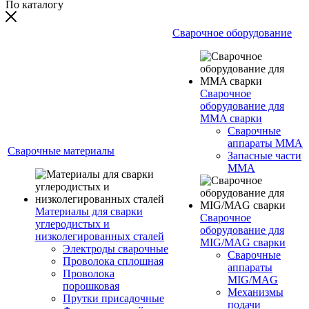
По каталогу
Сварочное оборудование
Сварочное
оборудование для
MMA сварки
Сварочные
аппараты MMA
Сварочные материалы
Запасные части
MMA
Материалы для сварки
Сварочное
углеродистых и
оборудование для
низколегированных сталей
MIG/MAG сварки
Электроды сварочные
Сварочные
Проволока сплошная
аппараты
Проволока
MIG/MAG
порошковая
Механизмы
Прутки присадочные
подачи