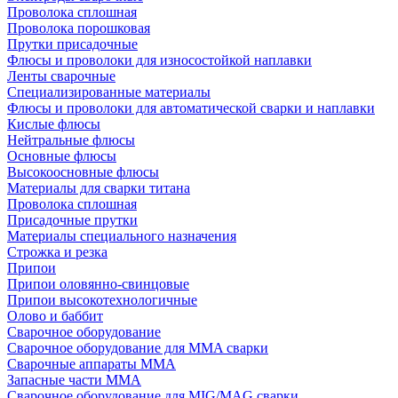
Проволока сплошная
Проволока порошковая
Прутки присадочные
Флюсы и проволоки для износостойкой наплавки
Ленты сварочные
Специализированные материалы
Флюсы и проволоки для автоматической сварки и наплавки
Кислые флюсы
Нейтральные флюсы
Основные флюсы
Высокоосновные флюсы
Материалы для сварки титана
Проволока сплошная
Присадочные прутки
Материалы специального назначения
Строжка и резка
Припои
Припои оловянно-свинцовые
Припои высокотехнологичные
Олово и баббит
Сварочное оборудование
Сварочное оборудование для MMA сварки
Сварочные аппараты MMA
Запасные части MMA
Сварочное оборудование для MIG/MAG сварки