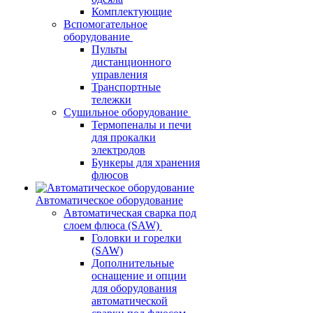
Комплектующие
Вспомогательное
оборудование
Пульты
дистанционного
управления
Транспортные
тележки
Сушильное оборудование
Термопеналы и печи
для прокалки
электродов
Бункеры для хранения
флюсов
Автоматическое оборудование
Автоматическая сварка под
слоем флюса (SAW)
Головки и горелки
(SAW)
Дополнительные
оснащение и опции
для оборудования
автоматической