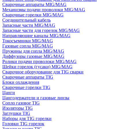
Сварочные аппараты MIG/MAG
Механизмы подачи проволоки MIG/MAG
Сварочные горелки MIG/MAG
Соединительный кабель
Запасные части MIG/MAG
Запасные части для горелок MIG/MAG
Направляющие каналы MIG/MAG
Токосъемники MIG/MAG
Газовые сопла MIG/MAG
Пружины для сопла MIG/MAG
Диффузоры газовые MIG/MAG
Ролики подачи проволоки MIG/MAG
Шейки горелок (гусаки) MIG/MAG
Сварочное оборудование для TIG сварки
Сварочные аппараты TIG
Блоки охлаждения
Сварочные горелки TIG
Цанги
Цангодержатели и газовые линзы
Сопло газовое TIG
Изоляторы TIG
Заглушки TIG
Наборы для TIG горелки
Головки TIG горелок
Запасные части TIG