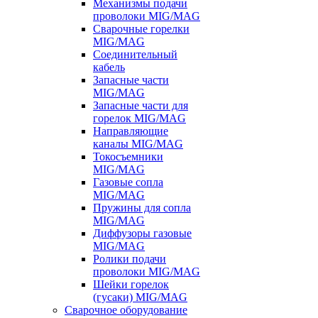
Механизмы подачи
проволоки MIG/MAG
Сварочные горелки
MIG/MAG
Соединительный
кабель
Запасные части
MIG/MAG
Запасные части для
горелок MIG/MAG
Направляющие
каналы MIG/MAG
Токосъемники
MIG/MAG
Газовые сопла
MIG/MAG
Пружины для сопла
MIG/MAG
Диффузоры газовые
MIG/MAG
Ролики подачи
проволоки MIG/MAG
Шейки горелок
(гусаки) MIG/MAG
Сварочное оборудование