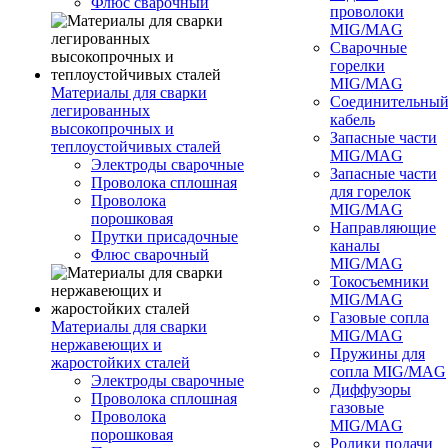
Флюс сварочный
проволоки
MIG/MAG
Сварочные
горелки
MIG/MAG
Материалы для сварки
Соединительны
легированных
кабель
высокопрочных и
Запасные части
теплоустойчивых сталей
MIG/MAG
Электроды сварочные
Запасные части
Проволока сплошная
для горелок
Проволока
MIG/MAG
порошковая
Направляющие
Прутки присадочные
каналы
Флюс сварочный
MIG/MAG
Токосъемники
MIG/MAG
Газовые сопла
Материалы для сварки
MIG/MAG
нержавеющих и
Пружины для
жаростойких сталей
сопла MIG/MAG
Электроды сварочные
Диффузоры
Проволока сплошная
газовые
Проволока
MIG/MAG
порошковая
Ролики подачи