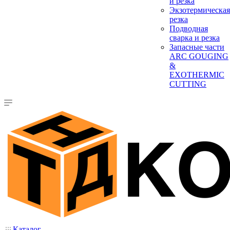
и резка
Экзотермическая
резка
Подводная
сварка и резка
Запасные части
ARC GOUGING
&
EXOTHERMIC
CUTTING
Каталог