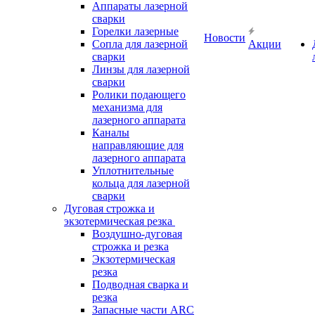
Аппараты лазерной
сварки
Горелки лазерные
Новости
Сопла для лазерной
Акции
сварки
Линзы для лазерной
сварки
Ролики подающего
механизма для
лазерного аппарата
Каналы
направляющие для
лазерного аппарата
Уплотнительные
кольца для лазерной
сварки
Дуговая строжка и
экзотермическая резка
Воздушно-дуговая
строжка и резка
Экзотермическая
резка
Подводная сварка и
резка
Запасные части ARC