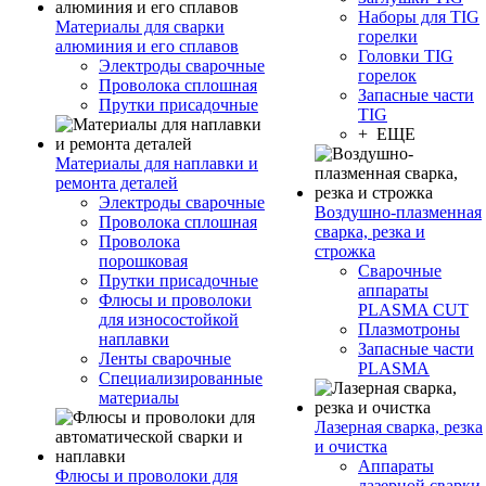
Наборы для TIG
Материалы для сварки
горелки
алюминия и его сплавов
Головки TIG
Электроды сварочные
горелок
Проволока сплошная
Запасные части
Прутки присадочные
TIG
+ ЕЩЕ
Материалы для наплавки и
ремонта деталей
Электроды сварочные
Воздушно-плазменная
Проволока сплошная
сварка, резка и
Проволока
строжка
порошковая
Сварочные
Прутки присадочные
аппараты
Флюсы и проволоки
PLASMA CUT
для износостойкой
Плазмотроны
наплавки
Запасные части
Ленты сварочные
PLASMA
Специализированные
материалы
Лазерная сварка, резка
и очистка
Аппараты
Флюсы и проволоки для
лазерной сварки