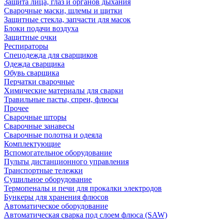
Защита лица, глаз и органов дыхания
Сварочные маски, шлемы и щитки
Защитные стекла, запчасти для масок
Блоки подачи воздуха
Защитные очки
Респираторы
Спецодежда для сварщиков
Одежда сварщика
Обувь сварщика
Перчатки сварочные
Химические материалы для сварки
Травильные пасты, спреи, флюсы
Прочее
Сварочные шторы
Сварочные занавесы
Сварочные полотна и одеяла
Комплектующие
Вспомогательное оборудование
Пульты дистанционного управления
Транспортные тележки
Сушильное оборудование
Термопеналы и печи для прокалки электродов
Бункеры для хранения флюсов
Автоматическое оборудование
Автоматическая сварка под слоем флюса (SAW)