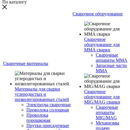
По каталогу
Сварочное оборудование
Сварочное
оборудование для
MMA сварки
Сварочные
аппараты MMA
Сварочные материалы
Запасные части
MMA
Материалы для сварки
Сварочное
углеродистых и
оборудование для
низколегированных сталей
MIG/MAG сварки
Электроды сварочные
Сварочные
Проволока сплошная
аппараты
Проволока
MIG/MAG
порошковая
Механизмы
Прутки присадочные
подачи