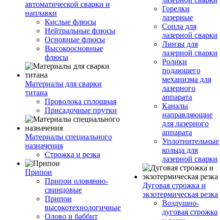
автоматической сварки и
Горелки
наплавки
лазерные
Кислые флюсы
Сопла для
Нейтральные флюсы
лазерной сварки
Основные флюсы
Линзы для
Высокоосновные
лазерной сварки
флюсы
Ролики
подающего
механизма для
Материалы для сварки
лазерного
титана
аппарата
Проволока сплошная
Каналы
Присадочные прутки
направляющие
для лазерного
аппарата
Материалы специального
Уплотнительные
назначения
кольца для
Строжка и резка
лазерной сварки
Припои
Припои оловянно-
Дуговая строжка и
свинцовые
экзотермическая резка
Припои
Воздушно-
высокотехнологичные
дуговая строжка
Олово и баббит