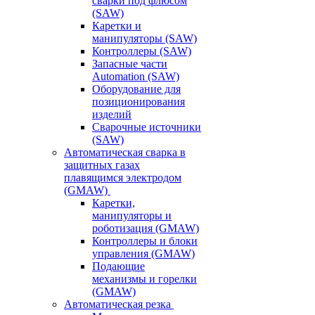
сварки под флюсом
(SAW)
Каретки и
манипуляторы (SAW)
Контроллеры (SAW)
Запасные части
Automation (SAW)
Оборудование для
позиционирования
изделий
Сварочные источники
(SAW)
Автоматическая сварка в
защитных газах
плавящимся электродом
(GMAW)
Каретки,
манипуляторы и
роботизация (GMAW)
Контроллеры и блоки
управления (GMAW)
Подающие
механизмы и горелки
(GMAW)
Автоматическая резка