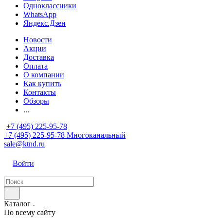
Одноклассники
WhatsApp
Яндекс.Дзен
Новости
Акции
Доставка
Оплата
О компании
Как купить
Контакты
Обзоры
...
+7 (495) 225-95-78
+7 (495) 225-95-78
Многоканальный
sale@ktnd.ru
Войти
Каталог
По всему сайту