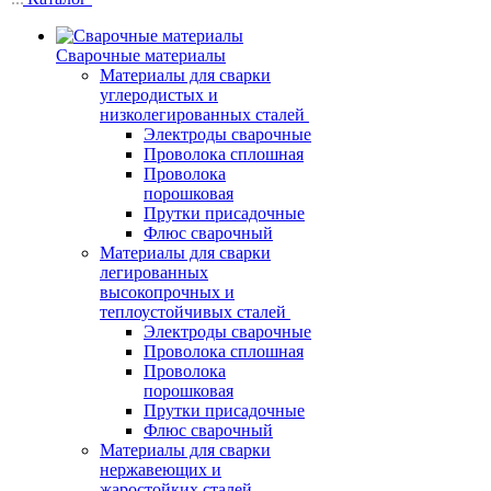
Сварочные материалы
Материалы для сварки
углеродистых и
низколегированных сталей
Электроды сварочные
Проволока сплошная
Проволока
порошковая
Прутки присадочные
Флюс сварочный
Материалы для сварки
легированных
высокопрочных и
теплоустойчивых сталей
Электроды сварочные
Проволока сплошная
Проволока
порошковая
Прутки присадочные
Флюс сварочный
Материалы для сварки
нержавеющих и
жаростойких сталей