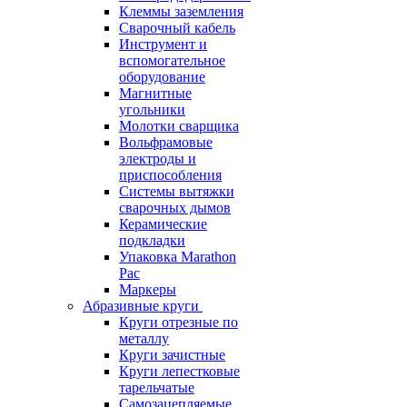
Клеммы заземления
Сварочный кабель
Инструмент и
вспомогательное
оборудование
Магнитные
угольники
Молотки сварщика
Вольфрамовые
электроды и
приспособления
Системы вытяжки
сварочных дымов
Керамические
подкладки
Упаковка Marathon
Pac
Маркеры
Абразивные круги
Круги отрезные по
металлу
Круги зачистные
Круги лепестковые
тарельчатые
Самозацепляемые