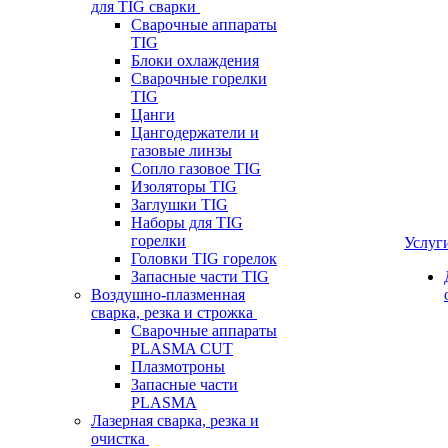
для TIG сварки
Сварочные аппараты
TIG
Блоки охлаждения
Сварочные горелки
TIG
Цанги
Цангодержатели и
газовые линзы
Сопло газовое TIG
Изоляторы TIG
Заглушки TIG
Наборы для TIG
горелки
Услуг
Головки TIG горелок
Запасные части TIG
Воздушно-плазменная
сварка, резка и строжка
Сварочные аппараты
PLASMA CUT
Плазмотроны
Запасные части
PLASMA
Лазерная сварка, резка и
очистка