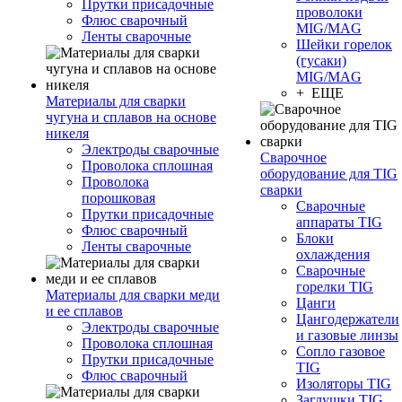
Прутки присадочные
проволоки
Флюс сварочный
MIG/MAG
Ленты сварочные
Шейки горелок
(гусаки)
MIG/MAG
+ ЕЩЕ
Материалы для сварки
чугуна и сплавов на основе
никеля
Электроды сварочные
Сварочное
Проволока сплошная
оборудование для TIG
Проволока
сварки
порошковая
Сварочные
Прутки присадочные
аппараты TIG
Флюс сварочный
Блоки
Ленты сварочные
охлаждения
Сварочные
горелки TIG
Материалы для сварки меди
Цанги
и ее сплавов
Цангодержатели
Электроды сварочные
и газовые линзы
Проволока сплошная
Сопло газовое
Прутки присадочные
TIG
Флюс сварочный
Изоляторы TIG
Заглушки TIG