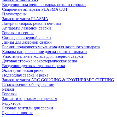
Воздушно-плазменная сварка, резка и строжка
Сварочные аппараты PLASMA CUT
Плазмотроны
Запасные части PLASMA
Лазерная сварка, резка и очистка
Аппараты лазерной сварки
Горелки лазерные
Сопла для лазерной сварки
Линзы для лазерной сварки
Ролики подающего механизма для лазерного аппарата
Каналы направляющие для лазерного аппарата
Уплотнительные кольца для лазерной сварки
Дуговая строжка и экзотермическая резка
Воздушно-дуговая строжка и резка
Экзотермическая резка
Подводная сварка и резка
Запасные части ARC GOUGING & EXOTHERMIC CUTTING
Газосварочное оборудование
Резаки
Горелки
Запчасти к резакам и горелкам
Редукторы
Газовые вентили для сварки
Рукава напорные