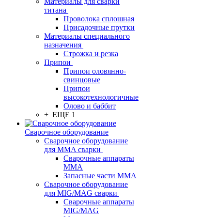
Материалы для сварки
титана
Проволока сплошная
Присадочные прутки
Материалы специального
назначения
Строжка и резка
Припои
Припои оловянно-
свинцовые
Припои
высокотехнологичные
Олово и баббит
+ ЕЩЕ 1
Сварочное оборудование
Сварочное оборудование
для MMA сварки
Сварочные аппараты
MMA
Запасные части MMA
Сварочное оборудование
для MIG/MAG сварки
Сварочные аппараты
MIG/MAG