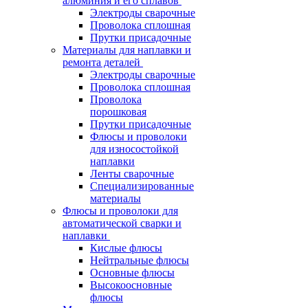
алюминия и его сплавов
Электроды сварочные
Проволока сплошная
Прутки присадочные
Материалы для наплавки и
ремонта деталей
Электроды сварочные
Проволока сплошная
Проволока
порошковая
Прутки присадочные
Флюсы и проволоки
для износостойкой
наплавки
Ленты сварочные
Специализированные
материалы
Флюсы и проволоки для
автоматической сварки и
наплавки
Кислые флюсы
Нейтральные флюсы
Основные флюсы
Высокоосновные
флюсы