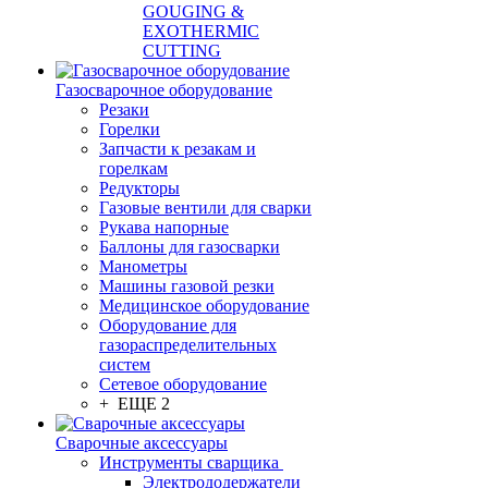
GOUGING &
EXOTHERMIC
CUTTING
Газосварочное оборудование
Резаки
Горелки
Запчасти к резакам и
горелкам
Редукторы
Газовые вентили для сварки
Рукава напорные
Баллоны для газосварки
Манометры
Машины газовой резки
Медицинское оборудование
Оборудование для
газораспределительных
систем
Сетевое оборудование
+ ЕЩЕ 2
Сварочные аксессуары
Инструменты сварщика
Электрододержатели