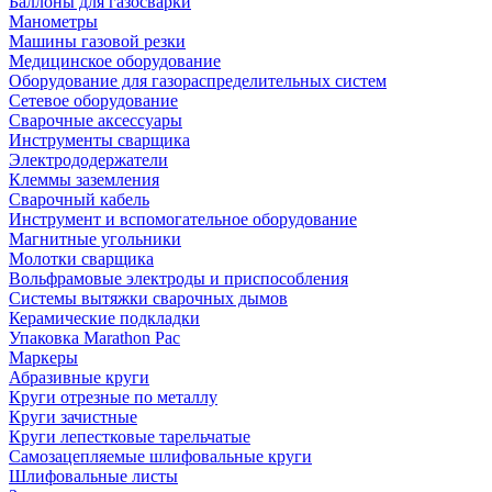
Баллоны для газосварки
Манометры
Машины газовой резки
Медицинское оборудование
Оборудование для газораспределительных систем
Сетевое оборудование
Сварочные аксессуары
Инструменты сварщика
Электрододержатели
Клеммы заземления
Сварочный кабель
Инструмент и вспомогательное оборудование
Магнитные угольники
Молотки сварщика
Вольфрамовые электроды и приспособления
Системы вытяжки сварочных дымов
Керамические подкладки
Упаковка Marathon Pac
Маркеры
Абразивные круги
Круги отрезные по металлу
Круги зачистные
Круги лепестковые тарельчатые
Самозацепляемые шлифовальные круги
Шлифовальные листы