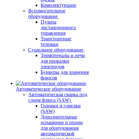
Комплектующие
Вспомогательное
оборудование
Пульты
дистанционного
управления
Транспортные
тележки
Сушильное оборудование
Термопеналы и печи
для прокалки
электродов
Бункеры для хранения
флюсов
Автоматическое оборудование
Автоматическая сварка под
слоем флюса (SAW)
Головки и горелки
(SAW)
Дополнительные
оснащение и опции
для оборудования
автоматической