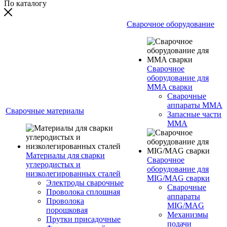
По каталогу
Сварочное оборудование
Сварочное
оборудование для
MMA сварки
Сварочные
аппараты MMA
Сварочные материалы
Запасные части
MMA
Материалы для сварки
Сварочное
углеродистых и
оборудование для
низколегированных сталей
MIG/MAG сварки
Электроды сварочные
Сварочные
Проволока сплошная
аппараты
Проволока
MIG/MAG
порошковая
Механизмы
Прутки присадочные
подачи