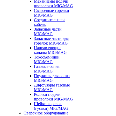
Механизмы подачи
проволоки MIG/MAG
Сварочные горелки
MIG/MAG
Соединительный
кабель
Запасные части
MIG/MAG
Запасные части для
горелок MIG/MAG
Направляющие
каналы MIG/MAG
Токосъемники
MIG/MAG
Газовые сопла
MIG/MAG
Пружины для сопла
MIG/MAG
Диффузоры газовые
MIG/MAG
Ролики подачи
проволоки MIG/MAG
Шейки горелок
(гусаки) MIG/MAG
Сварочное оборудование