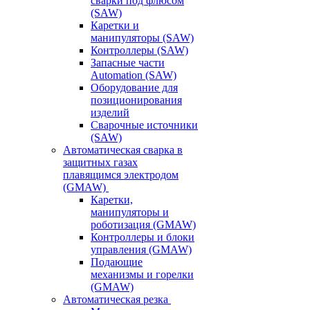
сварки под флюсом
(SAW)
Каретки и
манипуляторы (SAW)
Контроллеры (SAW)
Запасные части
Automation (SAW)
Оборудование для
позиционирования
изделий
Сварочные источники
(SAW)
Автоматическая сварка в
защитных газах
плавящимся электродом
(GMAW)
Каретки,
манипуляторы и
роботизация (GMAW)
Контроллеры и блоки
управления (GMAW)
Подающие
механизмы и горелки
(GMAW)
Автоматическая резка