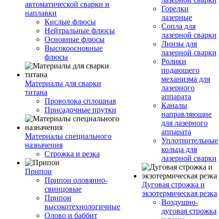
автоматической сварки и
Горелки
наплавки
лазерные
Кислые флюсы
Сопла для
Нейтральные флюсы
лазерной сварки
Основные флюсы
Линзы для
Высокоосновные
лазерной сварки
флюсы
Ролики
подающего
механизма для
Материалы для сварки
лазерного
титана
аппарата
Проволока сплошная
Каналы
Присадочные прутки
направляющие
для лазерного
аппарата
Материалы специального
Уплотнительные
назначения
кольца для
Строжка и резка
лазерной сварки
Припои
Припои оловянно-
Дуговая строжка и
свинцовые
экзотермическая резка
Припои
Воздушно-
высокотехнологичные
дуговая строжка
Олово и баббит