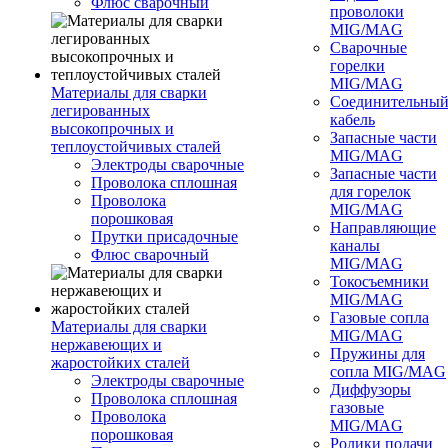
Флюс сварочный
проволоки
MIG/MAG
Сварочные
горелки
MIG/MAG
Материалы для сварки
Соединительны
легированных
кабель
высокопрочных и
Запасные части
теплоустойчивых сталей
MIG/MAG
Электроды сварочные
Запасные части
Проволока сплошная
для горелок
Проволока
MIG/MAG
порошковая
Направляющие
Прутки присадочные
каналы
Флюс сварочный
MIG/MAG
Токосъемники
MIG/MAG
Газовые сопла
Материалы для сварки
MIG/MAG
нержавеющих и
Пружины для
жаростойких сталей
сопла MIG/MAG
Электроды сварочные
Диффузоры
Проволока сплошная
газовые
Проволока
MIG/MAG
порошковая
Ролики подачи