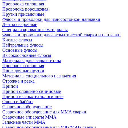
Проволока сплошная
Проволока порошковая
Прутки присадочные
Флюсы и проволоки для износостойкой наплавки
Ленты сварочные
Специализированные материалы
Флюсы и проволоки для автоматической сварки и наплавки
Кислые флюсы
Нейтральные флюсы
Основные флюсы
Высокоосновные флюсы
Материалы для сварки титана
Проволока сплошная
Присадочные прутки
Материалы специального назначения
Строжка и резка
Припои
Припои оловянно-свинцовые
Припои высокотехнологичные
Олово и баббит
Сварочное оборудование
Сварочное оборудование для MMA сварки
Сварочные аппараты MMA
Запасные части MMA
Сварочное оборудование для MIG/MAG сварки