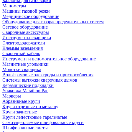
Баллоны для газосварки
Манометры
Машины газовой резки
Медицинское оборудование
Оборудование для газораспределительных систем
Сетевое оборудование
Сварочные аксессуары
Инструменты сварщика
Электрододержатели
Клеммы заземления
Сварочный кабель
Инструмент и вспомогательное оборудование
Магнитные угольники
Молотки сварщика
Вольфрамовые электроды и приспособления
Системы вытяжки сварочных дымов
Керамические подкладки
Упаковка Marathon Pac
Маркеры
Абразивные круги
Круги отрезные по металлу
Круги зачистные
Круги лепестковые тарельчатые
Самозацепляемые шлифовальные круги
Шлифовальные листы