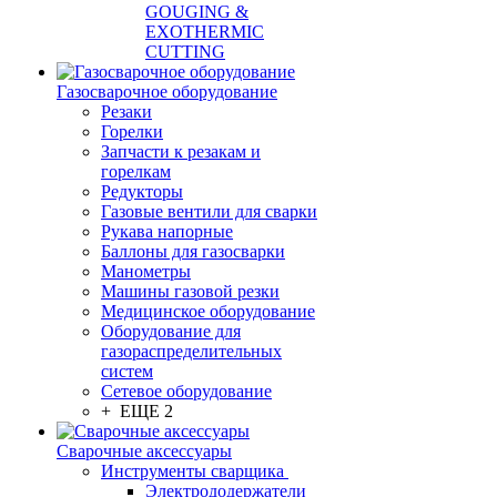
GOUGING &
EXOTHERMIC
CUTTING
Газосварочное оборудование
Резаки
Горелки
Запчасти к резакам и
горелкам
Редукторы
Газовые вентили для сварки
Рукава напорные
Баллоны для газосварки
Манометры
Машины газовой резки
Медицинское оборудование
Оборудование для
газораспределительных
систем
Сетевое оборудование
+ ЕЩЕ 2
Сварочные аксессуары
Инструменты сварщика
Электрододержатели