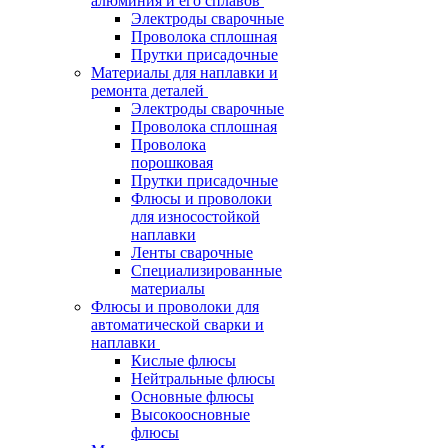
алюминия и его сплавов
Электроды сварочные
Проволока сплошная
Прутки присадочные
Материалы для наплавки и
ремонта деталей
Электроды сварочные
Проволока сплошная
Проволока
порошковая
Прутки присадочные
Флюсы и проволоки
для износостойкой
наплавки
Ленты сварочные
Специализированные
материалы
Флюсы и проволоки для
автоматической сварки и
наплавки
Кислые флюсы
Нейтральные флюсы
Основные флюсы
Высокоосновные
флюсы