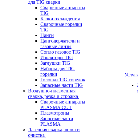
для TIG сварки
Сварочные аппараты
TIG
Блоки охлаждения
Сварочные горелки
TIG
Цанги
Цангодержатели и
газовые линзы
Сопло газовое TIG
Изоляторы TIG
Заглушки TIG
Наборы для TIG
горелки
Услуг
Головки TIG горелок
Запасные части TIG
Воздушно-плазменная
сварка, резка и строжка
Сварочные аппараты
PLASMA CUT
Плазмотроны
Запасные части
PLASMA
Лазерная сварка, резка и
очистка