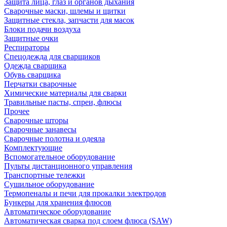
Защита лица, глаз и органов дыхания
Сварочные маски, шлемы и щитки
Защитные стекла, запчасти для масок
Блоки подачи воздуха
Защитные очки
Респираторы
Спецодежда для сварщиков
Одежда сварщика
Обувь сварщика
Перчатки сварочные
Химические материалы для сварки
Травильные пасты, спреи, флюсы
Прочее
Сварочные шторы
Сварочные занавесы
Сварочные полотна и одеяла
Комплектующие
Вспомогательное оборудование
Пульты дистанционного управления
Транспортные тележки
Сушильное оборудование
Термопеналы и печи для прокалки электродов
Бункеры для хранения флюсов
Автоматическое оборудование
Автоматическая сварка под слоем флюса (SAW)