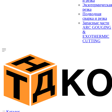
и резка
Экзотермическая
резка
Подводная
сварка и резка
Запасные части
ARC GOUGING
&
EXOTHERMIC
CUTTING
Каталог