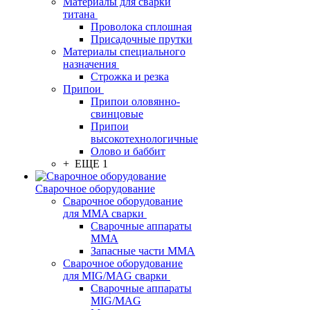
Материалы для сварки
титана
Проволока сплошная
Присадочные прутки
Материалы специального
назначения
Строжка и резка
Припои
Припои оловянно-
свинцовые
Припои
высокотехнологичные
Олово и баббит
+ ЕЩЕ 1
Сварочное оборудование
Сварочное оборудование
для MMA сварки
Сварочные аппараты
MMA
Запасные части MMA
Сварочное оборудование
для MIG/MAG сварки
Сварочные аппараты
MIG/MAG