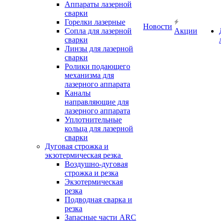
Аппараты лазерной
сварки
Горелки лазерные
Новости
Сопла для лазерной
Акции
сварки
Линзы для лазерной
сварки
Ролики подающего
механизма для
лазерного аппарата
Каналы
направляющие для
лазерного аппарата
Уплотнительные
кольца для лазерной
сварки
Дуговая строжка и
экзотермическая резка
Воздушно-дуговая
строжка и резка
Экзотермическая
резка
Подводная сварка и
резка
Запасные части ARC