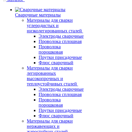
Сварочные материалы
Материалы для сварки
углеродистых и
низколегированных сталей
Электроды сварочные
Проволока сплошная
Проволока
порошковая
Прутки присадочные
Флюс сварочный
Материалы для сварки
легированных
высокопрочных и
теплоустойчивых сталей
Электроды сварочные
Проволока сплошная
Проволока
порошковая
Прутки присадочные
Флюс сварочный
Материалы для сварки
нержавеющих и
жаростойких сталей