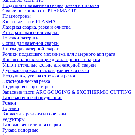
Воздушно-плазменная сварка, резка и строжка
Сварочные аппараты PLASMA CUT
Плазмотроны
Запасные части PLASMA
Лазерная сварка, резка и очистка
Аппараты лазерной сварки
Горелки лазерные
Сопла для лазерной сварки
Линзы для лазерной сварки
Ролики подающего механизма для лазерного аппарата
Каналы направляющие для лазерного аппарата
Уплотнительные кольца для лазерной сварки
Дуговая строжка и экзотермическая резка
Воздушно-дуговая строжка и резка
Экзотермическая резка
Подводная сварка и резка
Запасные части ARC GOUGING & EXOTHERMIC CUTTING
Газосварочное оборудование
Резаки
Горелки
Запчасти к резакам и горелкам
Редукторы
Газовые вентили для сварки
Рукава напорные