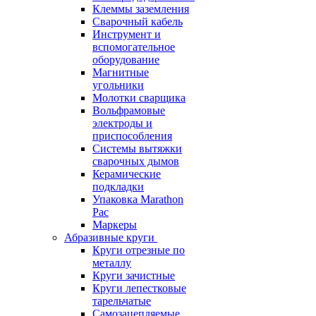
Клеммы заземления
Сварочный кабель
Инструмент и
вспомогательное
оборудование
Магнитные
угольники
Молотки сварщика
Вольфрамовые
электроды и
приспособления
Системы вытяжки
сварочных дымов
Керамические
подкладки
Упаковка Marathon
Pac
Маркеры
Абразивные круги
Круги отрезные по
металлу
Круги зачистные
Круги лепестковые
тарельчатые
Самозацепляемые