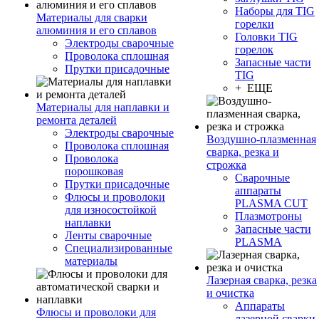
Наборы для TIG
Материалы для сварки
горелки
алюминия и его сплавов
Головки TIG
Электроды сварочные
горелок
Проволока сплошная
Запасные части
Прутки присадочные
TIG
+ ЕЩЕ
Материалы для наплавки и
ремонта деталей
Электроды сварочные
Воздушно-плазменная
Проволока сплошная
сварка, резка и
Проволока
строжка
порошковая
Сварочные
Прутки присадочные
аппараты
Флюсы и проволоки
PLASMA CUT
для износостойкой
Плазмотроны
наплавки
Запасные части
Ленты сварочные
PLASMA
Специализированные
материалы
Лазерная сварка, резка
и очистка
Аппараты
Флюсы и проволоки для
лазерной сварки