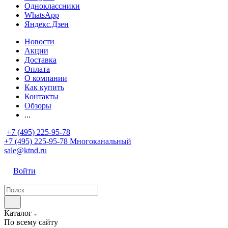
Одноклассники
WhatsApp
Яндекс.Дзен
Новости
Акции
Доставка
Оплата
О компании
Как купить
Контакты
Обзоры
...
+7 (495) 225-95-78
+7 (495) 225-95-78
Многоканальный
sale@ktnd.ru
Войти
Каталог
По всему сайту