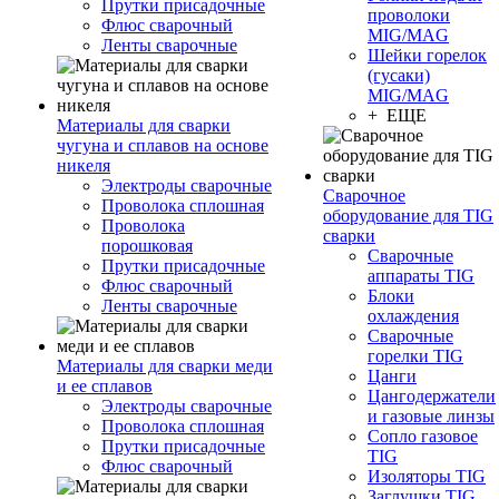
Прутки присадочные
проволоки
Флюс сварочный
MIG/MAG
Ленты сварочные
Шейки горелок
(гусаки)
MIG/MAG
+ ЕЩЕ
Материалы для сварки
чугуна и сплавов на основе
никеля
Электроды сварочные
Сварочное
Проволока сплошная
оборудование для TIG
Проволока
сварки
порошковая
Сварочные
Прутки присадочные
аппараты TIG
Флюс сварочный
Блоки
Ленты сварочные
охлаждения
Сварочные
горелки TIG
Материалы для сварки меди
Цанги
и ее сплавов
Цангодержатели
Электроды сварочные
и газовые линзы
Проволока сплошная
Сопло газовое
Прутки присадочные
TIG
Флюс сварочный
Изоляторы TIG
Заглушки TIG