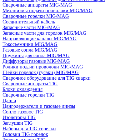
Сварочные аппараты MIG/MAG
Механизмы подачи проволоки MIG/MAG
Сварочные горелки MIG/MAG
Соединительный кабель
Запасные части MIG/MAG
Запасные части для горелок MIG/MAG
Направляющие каналы MIG/MAG
Токосъемники MIG/MAG
Газовые сопла MIG/MAG
Пружины для сопла MIG/MAG
Диффузоры газовые MIG/MAG
Ролики подачи проволоки MIG/MAG
Шейки горелок (гусаки) MIG/MAG
Сварочное оборудование для TIG сварки
Сварочные аппараты TIG
Блоки охлаждения
Сварочные горелки TIG
Цанги
Цангодержатели и газовые линзы
Сопло газовое TIG
Изоляторы TIG
Заглушки TIG
Наборы для TIG горелки
Головки TIG горелок
Запасные части TIG