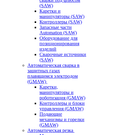
сварки под флюсом
(SAW)
Каретки и
манипуляторы (SAW)
Контроллеры (SAW)
Запасные части
Automation (SAW)
Оборудование для
позиционирования
изделий
Сварочные источники
(SAW)
Автоматическая сварка в
защитных газах
плавящимся электродом
(GMAW)
Каретки,
манипуляторы и
роботизация (GMAW)
Контроллеры и блоки
управления (GMAW)
Подающие
механизмы и горелки
(GMAW)
Автоматическая резка