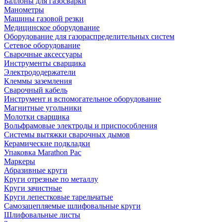
Баллоны для газосварки
Манометры
Машины газовой резки
Медицинское оборудование
Оборудование для газораспределительных систем
Сетевое оборудование
Сварочные аксессуары
Инструменты сварщика
Электрододержатели
Клеммы заземления
Сварочный кабель
Инструмент и вспомогательное оборудование
Магнитные угольники
Молотки сварщика
Вольфрамовые электроды и приспособления
Системы вытяжки сварочных дымов
Керамические подкладки
Упаковка Marathon Pac
Маркеры
Абразивные круги
Круги отрезные по металлу
Круги зачистные
Круги лепестковые тарельчатые
Самозацепляемые шлифовальные круги
Шлифовальные листы