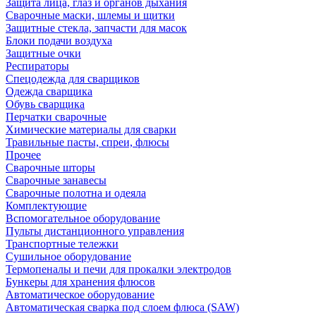
Защита лица, глаз и органов дыхания
Сварочные маски, шлемы и щитки
Защитные стекла, запчасти для масок
Блоки подачи воздуха
Защитные очки
Респираторы
Спецодежда для сварщиков
Одежда сварщика
Обувь сварщика
Перчатки сварочные
Химические материалы для сварки
Травильные пасты, спреи, флюсы
Прочее
Сварочные шторы
Сварочные занавесы
Сварочные полотна и одеяла
Комплектующие
Вспомогательное оборудование
Пульты дистанционного управления
Транспортные тележки
Сушильное оборудование
Термопеналы и печи для прокалки электродов
Бункеры для хранения флюсов
Автоматическое оборудование
Автоматическая сварка под слоем флюса (SAW)