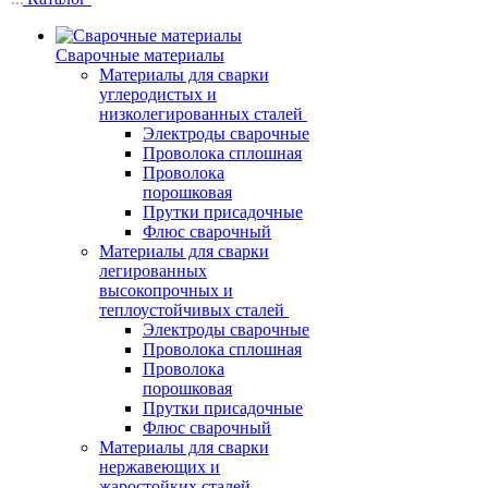
Сварочные материалы
Материалы для сварки
углеродистых и
низколегированных сталей
Электроды сварочные
Проволока сплошная
Проволока
порошковая
Прутки присадочные
Флюс сварочный
Материалы для сварки
легированных
высокопрочных и
теплоустойчивых сталей
Электроды сварочные
Проволока сплошная
Проволока
порошковая
Прутки присадочные
Флюс сварочный
Материалы для сварки
нержавеющих и
жаростойких сталей