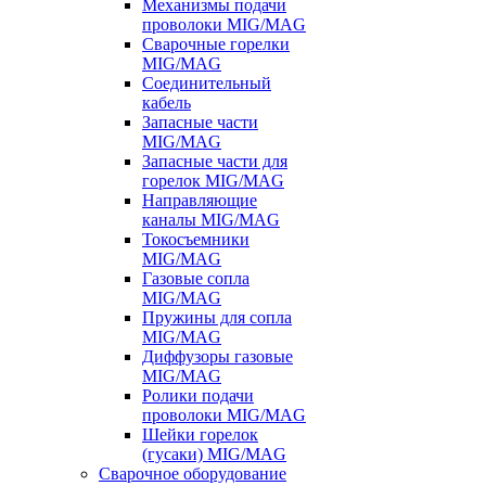
Механизмы подачи
проволоки MIG/MAG
Сварочные горелки
MIG/MAG
Соединительный
кабель
Запасные части
MIG/MAG
Запасные части для
горелок MIG/MAG
Направляющие
каналы MIG/MAG
Токосъемники
MIG/MAG
Газовые сопла
MIG/MAG
Пружины для сопла
MIG/MAG
Диффузоры газовые
MIG/MAG
Ролики подачи
проволоки MIG/MAG
Шейки горелок
(гусаки) MIG/MAG
Сварочное оборудование