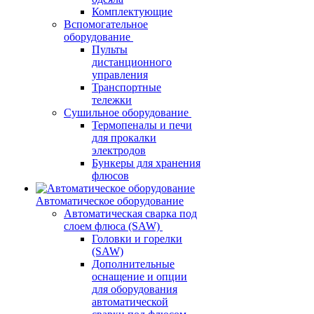
Комплектующие
Вспомогательное
оборудование
Пульты
дистанционного
управления
Транспортные
тележки
Сушильное оборудование
Термопеналы и печи
для прокалки
электродов
Бункеры для хранения
флюсов
Автоматическое оборудование
Автоматическая сварка под
слоем флюса (SAW)
Головки и горелки
(SAW)
Дополнительные
оснащение и опции
для оборудования
автоматической