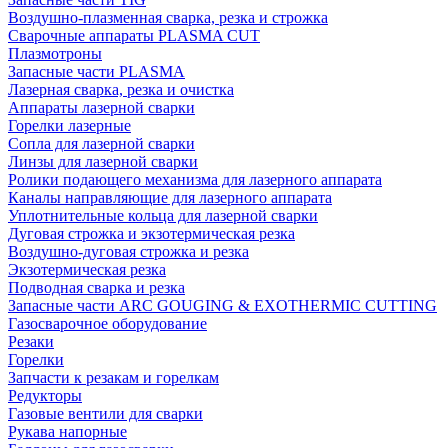
Воздушно-плазменная сварка, резка и строжка
Сварочные аппараты PLASMA CUT
Плазмотроны
Запасные части PLASMA
Лазерная сварка, резка и очистка
Аппараты лазерной сварки
Горелки лазерные
Сопла для лазерной сварки
Линзы для лазерной сварки
Ролики подающего механизма для лазерного аппарата
Каналы направляющие для лазерного аппарата
Уплотнительные кольца для лазерной сварки
Дуговая строжка и экзотермическая резка
Воздушно-дуговая строжка и резка
Экзотермическая резка
Подводная сварка и резка
Запасные части ARC GOUGING & EXOTHERMIC CUTTING
Газосварочное оборудование
Резаки
Горелки
Запчасти к резакам и горелкам
Редукторы
Газовые вентили для сварки
Рукава напорные