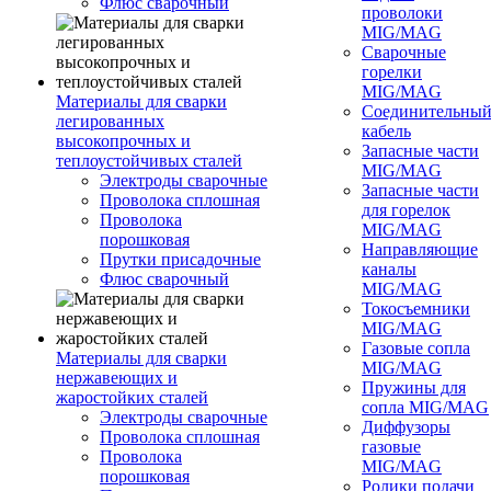
Флюс сварочный
проволоки
MIG/MAG
Сварочные
горелки
MIG/MAG
Материалы для сварки
Соединительны
легированных
кабель
высокопрочных и
Запасные части
теплоустойчивых сталей
MIG/MAG
Электроды сварочные
Запасные части
Проволока сплошная
для горелок
Проволока
MIG/MAG
порошковая
Направляющие
Прутки присадочные
каналы
Флюс сварочный
MIG/MAG
Токосъемники
MIG/MAG
Газовые сопла
Материалы для сварки
MIG/MAG
нержавеющих и
Пружины для
жаростойких сталей
сопла MIG/MAG
Электроды сварочные
Диффузоры
Проволока сплошная
газовые
Проволока
MIG/MAG
порошковая
Ролики подачи