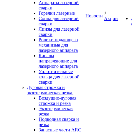
Аппараты лазерной
сварки
Горелки лазерные
Новости
Сопла для лазерной
Акции
сварки
Линзы для лазерной
сварки
Ролики подающего
механизма для
лазерного аппарата
Каналы
направляющие для
лазерного аппарата
Уплотнительные
кольца для лазерной
сварки
Дуговая строжка и
экзотермическая резка
Воздушно-дуговая
строжка и резка
Экзотермическая
резка
Подводная сварка и
резка
Запасные части ARC