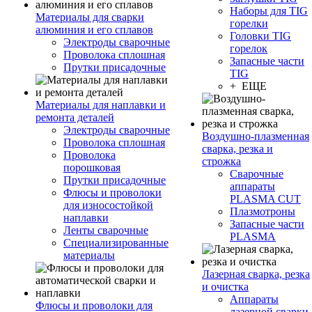
Наборы для TIG
Материалы для сварки
горелки
алюминия и его сплавов
Головки TIG
Электроды сварочные
горелок
Проволока сплошная
Запасные части
Прутки присадочные
TIG
+ ЕЩЕ
Материалы для наплавки и
ремонта деталей
Электроды сварочные
Воздушно-плазменная
Проволока сплошная
сварка, резка и
Проволока
строжка
порошковая
Сварочные
Прутки присадочные
аппараты
Флюсы и проволоки
PLASMA CUT
для износостойкой
Плазмотроны
наплавки
Запасные части
Ленты сварочные
PLASMA
Специализированные
материалы
Лазерная сварка, резка
и очистка
Аппараты
Флюсы и проволоки для
лазерной сварки