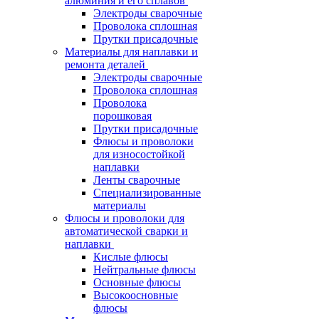
алюминия и его сплавов
Электроды сварочные
Проволока сплошная
Прутки присадочные
Материалы для наплавки и
ремонта деталей
Электроды сварочные
Проволока сплошная
Проволока
порошковая
Прутки присадочные
Флюсы и проволоки
для износостойкой
наплавки
Ленты сварочные
Специализированные
материалы
Флюсы и проволоки для
автоматической сварки и
наплавки
Кислые флюсы
Нейтральные флюсы
Основные флюсы
Высокоосновные
флюсы