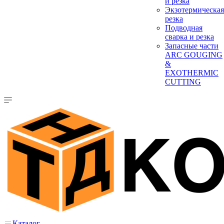
и резка
Экзотермическая
резка
Подводная
сварка и резка
Запасные части
ARC GOUGING
&
EXOTHERMIC
CUTTING
Каталог