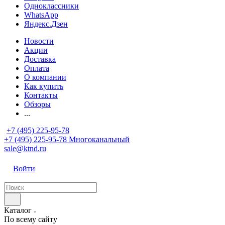
Одноклассники
WhatsApp
Яндекс.Дзен
Новости
Акции
Доставка
Оплата
О компании
Как купить
Контакты
Обзоры
...
+7 (495) 225-95-78
+7 (495) 225-95-78
Многоканальный
sale@ktnd.ru
Войти
Каталог
По всему сайту