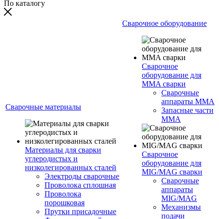
По каталогу
Сварочное оборудование
Сварочное
оборудование для
MMA сварки
Сварочные
аппараты MMA
Сварочные материалы
Запасные части
MMA
Материалы для сварки
Сварочное
углеродистых и
оборудование для
низколегированных сталей
MIG/MAG сварки
Электроды сварочные
Сварочные
Проволока сплошная
аппараты
Проволока
MIG/MAG
порошковая
Механизмы
Прутки присадочные
подачи