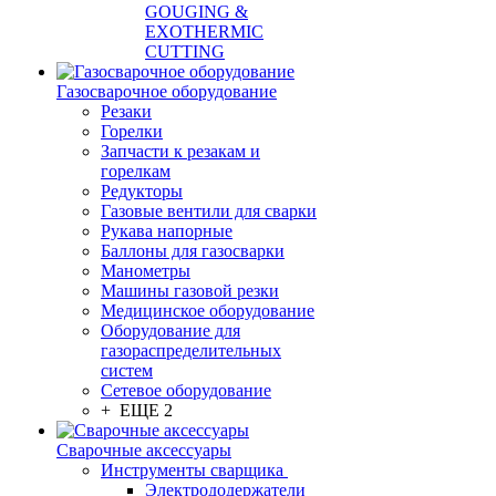
GOUGING &
EXOTHERMIC
CUTTING
Газосварочное оборудование
Резаки
Горелки
Запчасти к резакам и
горелкам
Редукторы
Газовые вентили для сварки
Рукава напорные
Баллоны для газосварки
Манометры
Машины газовой резки
Медицинское оборудование
Оборудование для
газораспределительных
систем
Сетевое оборудование
+ ЕЩЕ 2
Сварочные аксессуары
Инструменты сварщика
Электрододержатели