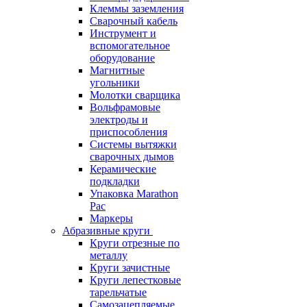
Клеммы заземления
Сварочный кабель
Инструмент и
вспомогательное
оборудование
Магнитные
угольники
Молотки сварщика
Вольфрамовые
электроды и
приспособления
Системы вытяжки
сварочных дымов
Керамические
подкладки
Упаковка Marathon
Pac
Маркеры
Абразивные круги
Круги отрезные по
металлу
Круги зачистные
Круги лепестковые
тарельчатые
Самозацепляемые