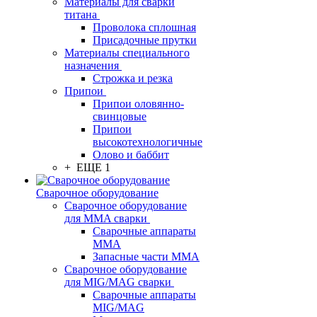
Материалы для сварки
титана
Проволока сплошная
Присадочные прутки
Материалы специального
назначения
Строжка и резка
Припои
Припои оловянно-
свинцовые
Припои
высокотехнологичные
Олово и баббит
+ ЕЩЕ 1
Сварочное оборудование
Сварочное оборудование
для MMA сварки
Сварочные аппараты
MMA
Запасные части MMA
Сварочное оборудование
для MIG/MAG сварки
Сварочные аппараты
MIG/MAG