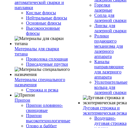
автоматической сварки и
Горелки
наплавки
лазерные
Кислые флюсы
Сопла для
Нейтральные флюсы
лазерной сварки
Основные флюсы
Линзы для
Высокоосновные
лазерной сварки
флюсы
Ролики
подающего
механизма для
Материалы для сварки
лазерного
титана
аппарата
Проволока сплошная
Каналы
Присадочные прутки
направляющие
для лазерного
аппарата
Материалы специального
Уплотнительные
назначения
кольца для
Строжка и резка
лазерной сварки
Припои
Припои оловянно-
Дуговая строжка и
свинцовые
экзотермическая резка
Припои
Воздушно-
высокотехнологичные
дуговая строжка
Олово и баббит