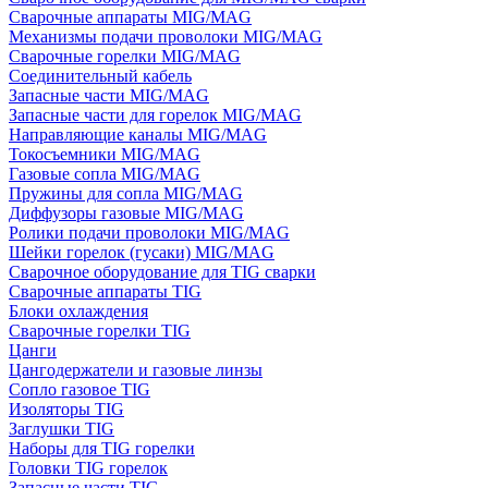
Сварочные аппараты MIG/MAG
Механизмы подачи проволоки MIG/MAG
Сварочные горелки MIG/MAG
Соединительный кабель
Запасные части MIG/MAG
Запасные части для горелок MIG/MAG
Направляющие каналы MIG/MAG
Токосъемники MIG/MAG
Газовые сопла MIG/MAG
Пружины для сопла MIG/MAG
Диффузоры газовые MIG/MAG
Ролики подачи проволоки MIG/MAG
Шейки горелок (гусаки) MIG/MAG
Сварочное оборудование для TIG сварки
Сварочные аппараты TIG
Блоки охлаждения
Сварочные горелки TIG
Цанги
Цангодержатели и газовые линзы
Сопло газовое TIG
Изоляторы TIG
Заглушки TIG
Наборы для TIG горелки
Головки TIG горелок
Запасные части TIG