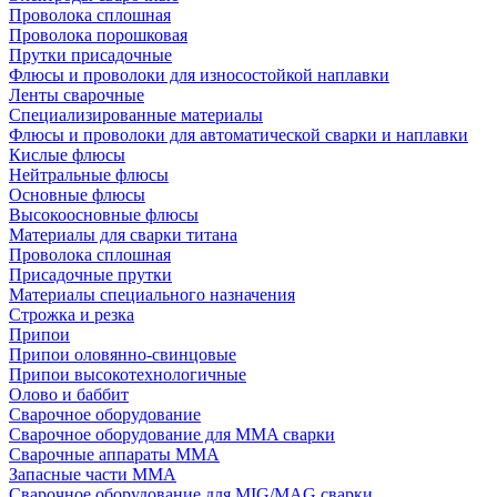
Проволока сплошная
Проволока порошковая
Прутки присадочные
Флюсы и проволоки для износостойкой наплавки
Ленты сварочные
Специализированные материалы
Флюсы и проволоки для автоматической сварки и наплавки
Кислые флюсы
Нейтральные флюсы
Основные флюсы
Высокоосновные флюсы
Материалы для сварки титана
Проволока сплошная
Присадочные прутки
Материалы специального назначения
Строжка и резка
Припои
Припои оловянно-свинцовые
Припои высокотехнологичные
Олово и баббит
Сварочное оборудование
Сварочное оборудование для MMA сварки
Сварочные аппараты MMA
Запасные части MMA
Сварочное оборудование для MIG/MAG сварки