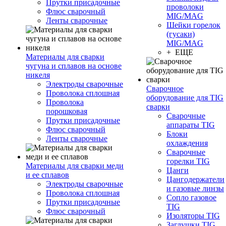
Прутки присадочные
проволоки
Флюс сварочный
MIG/MAG
Ленты сварочные
Шейки горелок
(гусаки)
MIG/MAG
+ ЕЩЕ
Материалы для сварки
чугуна и сплавов на основе
никеля
Электроды сварочные
Сварочное
Проволока сплошная
оборудование для TIG
Проволока
сварки
порошковая
Сварочные
Прутки присадочные
аппараты TIG
Флюс сварочный
Блоки
Ленты сварочные
охлаждения
Сварочные
горелки TIG
Материалы для сварки меди
Цанги
и ее сплавов
Цангодержатели
Электроды сварочные
и газовые линзы
Проволока сплошная
Сопло газовое
Прутки присадочные
TIG
Флюс сварочный
Изоляторы TIG
Заглушки TIG