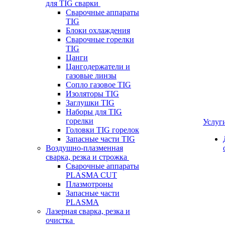
для TIG сварки
Сварочные аппараты
TIG
Блоки охлаждения
Сварочные горелки
TIG
Цанги
Цангодержатели и
газовые линзы
Сопло газовое TIG
Изоляторы TIG
Заглушки TIG
Наборы для TIG
горелки
Услуг
Головки TIG горелок
Запасные части TIG
Воздушно-плазменная
сварка, резка и строжка
Сварочные аппараты
PLASMA CUT
Плазмотроны
Запасные части
PLASMA
Лазерная сварка, резка и
очистка