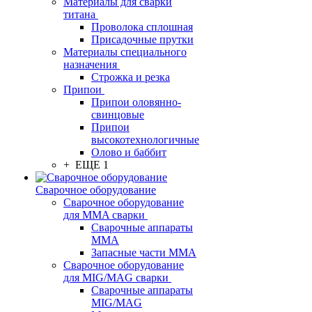
Материалы для сварки
титана
Проволока сплошная
Присадочные прутки
Материалы специального
назначения
Строжка и резка
Припои
Припои оловянно-
свинцовые
Припои
высокотехнологичные
Олово и баббит
+ ЕЩЕ 1
Сварочное оборудование
Сварочное оборудование
для MMA сварки
Сварочные аппараты
MMA
Запасные части MMA
Сварочное оборудование
для MIG/MAG сварки
Сварочные аппараты
MIG/MAG