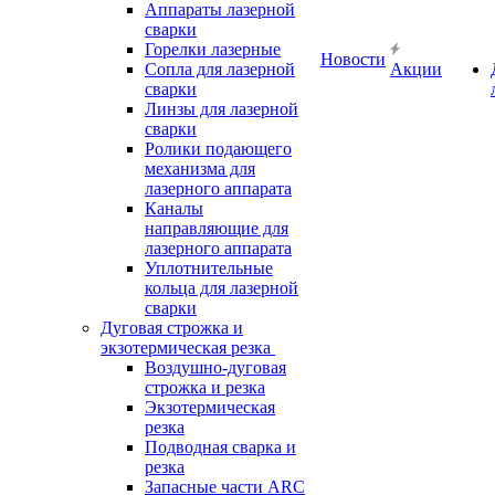
Аппараты лазерной
сварки
Горелки лазерные
Новости
Сопла для лазерной
Акции
сварки
Линзы для лазерной
сварки
Ролики подающего
механизма для
лазерного аппарата
Каналы
направляющие для
лазерного аппарата
Уплотнительные
кольца для лазерной
сварки
Дуговая строжка и
экзотермическая резка
Воздушно-дуговая
строжка и резка
Экзотермическая
резка
Подводная сварка и
резка
Запасные части ARC