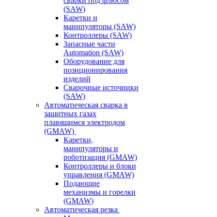
сварки под флюсом
(SAW)
Каретки и
манипуляторы (SAW)
Контроллеры (SAW)
Запасные части
Automation (SAW)
Оборудование для
позиционирования
изделий
Сварочные источники
(SAW)
Автоматическая сварка в
защитных газах
плавящимся электродом
(GMAW)
Каретки,
манипуляторы и
роботизация (GMAW)
Контроллеры и блоки
управления (GMAW)
Подающие
механизмы и горелки
(GMAW)
Автоматическая резка