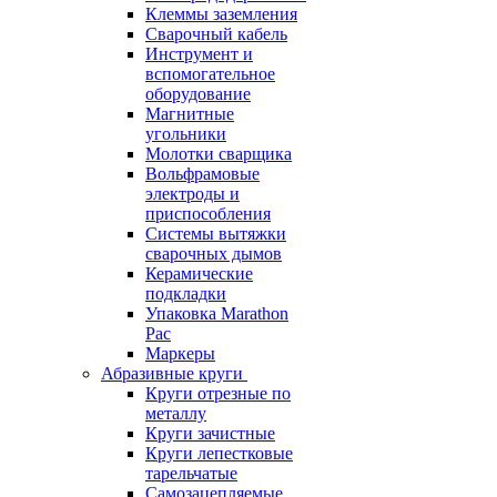
Клеммы заземления
Сварочный кабель
Инструмент и
вспомогательное
оборудование
Магнитные
угольники
Молотки сварщика
Вольфрамовые
электроды и
приспособления
Системы вытяжки
сварочных дымов
Керамические
подкладки
Упаковка Marathon
Pac
Маркеры
Абразивные круги
Круги отрезные по
металлу
Круги зачистные
Круги лепестковые
тарельчатые
Самозацепляемые