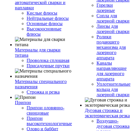
автоматической сварки и
Горелки
наплавки
лазерные
Кислые флюсы
Сопла для
Нейтральные флюсы
лазерной сварки
Основные флюсы
Линзы для
Высокоосновные
лазерной сварки
флюсы
Ролики
подающего
механизма для
Материалы для сварки
лазерного
титана
аппарата
Проволока сплошная
Каналы
Присадочные прутки
направляющие
для лазерного
аппарата
Материалы специального
Уплотнительные
назначения
кольца для
Строжка и резка
лазерной сварки
Припои
Припои оловянно-
Дуговая строжка и
свинцовые
экзотермическая резка
Припои
Воздушно-
высокотехнологичные
дуговая строжка
Олово и баббит