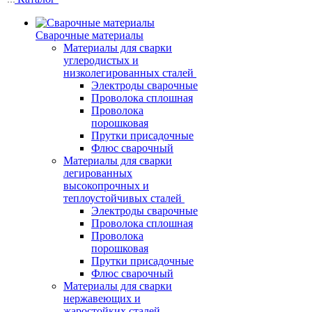
Сварочные материалы
Материалы для сварки
углеродистых и
низколегированных сталей
Электроды сварочные
Проволока сплошная
Проволока
порошковая
Прутки присадочные
Флюс сварочный
Материалы для сварки
легированных
высокопрочных и
теплоустойчивых сталей
Электроды сварочные
Проволока сплошная
Проволока
порошковая
Прутки присадочные
Флюс сварочный
Материалы для сварки
нержавеющих и
жаростойких сталей