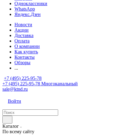
Одноклассники
WhatsApp
Яндекс.Дзен
Новости
Акции
Доставка
Оплата
О компании
Как купить
Контакты
Обзоры
...
+7 (495) 225-95-78
+7 (495) 225-95-78
Многоканальный
sale@ktnd.ru
Войти
Каталог
По всему сайту