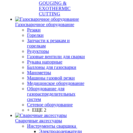
GOUGING &
EXOTHERMIC
CUTTING
Газосварочное оборудование
Резаки
Горелки
Запчасти к резакам и
горелкам
Редукторы
Газовые вентили для сварки
Рукава напорные
Баллоны для газосварки
Манометры
Машины газовой резки
Медицинское оборудование
Оборудование для
газораспределительных
систем
Сетевое оборудование
+ ЕЩЕ 2
Сварочные аксессуары
Инструменты сварщика
Электрододержатели