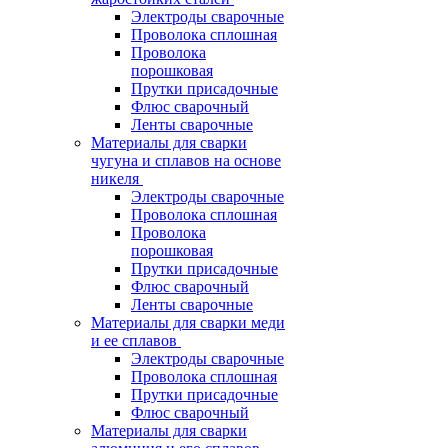
Электроды сварочные
Проволока сплошная
Проволока
порошковая
Прутки присадочные
Флюс сварочный
Ленты сварочные
Материалы для сварки
чугуна и сплавов на основе
никеля
Электроды сварочные
Проволока сплошная
Проволока
порошковая
Прутки присадочные
Флюс сварочный
Ленты сварочные
Материалы для сварки меди
и ее сплавов
Электроды сварочные
Проволока сплошная
Прутки присадочные
Флюс сварочный
Материалы для сварки