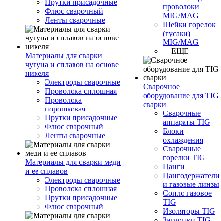
Прутки присадочные
проволоки
Флюс сварочный
MIG/MAG
Ленты сварочные
Шейки горелок
(гусаки)
MIG/MAG
+ ЕЩЕ
Материалы для сварки
чугуна и сплавов на основе
никеля
Электроды сварочные
Сварочное
Проволока сплошная
оборудование для TIG
Проволока
сварки
порошковая
Сварочные
Прутки присадочные
аппараты TIG
Флюс сварочный
Блоки
Ленты сварочные
охлаждения
Сварочные
горелки TIG
Материалы для сварки меди
Цанги
и ее сплавов
Цангодержатели
Электроды сварочные
и газовые линзы
Проволока сплошная
Сопло газовое
Прутки присадочные
TIG
Флюс сварочный
Изоляторы TIG
Заглушки TIG