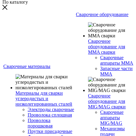
По каталогу
Сварочное оборудование
Сварочное
оборудование для
MMA сварки
Сварочные
аппараты MMA
Сварочные материалы
Запасные части
MMA
Материалы для сварки
Сварочное
углеродистых и
оборудование для
низколегированных сталей
MIG/MAG сварки
Электроды сварочные
Сварочные
Проволока сплошная
аппараты
Проволока
MIG/MAG
порошковая
Механизмы
Прутки присадочные
подачи