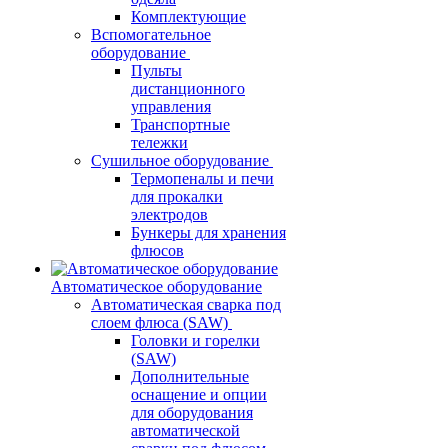
Комплектующие
Вспомогательное
оборудование
Пульты
дистанционного
управления
Транспортные
тележки
Сушильное оборудование
Термопеналы и печи
для прокалки
электродов
Бункеры для хранения
флюсов
Автоматическое оборудование
Автоматическая сварка под
слоем флюса (SAW)
Головки и горелки
(SAW)
Дополнительные
оснащение и опции
для оборудования
автоматической