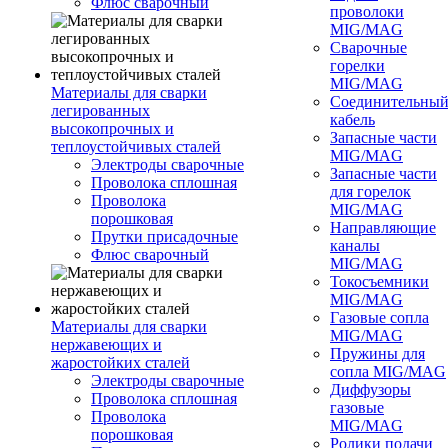
Флюс сварочный
проволоки
MIG/MAG
Сварочные
горелки
MIG/MAG
Материалы для сварки
Соединительны
легированных
кабель
высокопрочных и
Запасные части
теплоустойчивых сталей
MIG/MAG
Электроды сварочные
Запасные части
Проволока сплошная
для горелок
Проволока
MIG/MAG
порошковая
Направляющие
Прутки присадочные
каналы
Флюс сварочный
MIG/MAG
Токосъемники
MIG/MAG
Газовые сопла
Материалы для сварки
MIG/MAG
нержавеющих и
Пружины для
жаростойких сталей
сопла MIG/MAG
Электроды сварочные
Диффузоры
Проволока сплошная
газовые
Проволока
MIG/MAG
порошковая
Ролики подачи