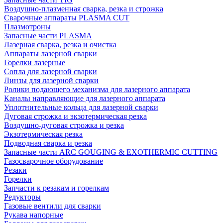
Воздушно-плазменная сварка, резка и строжка
Сварочные аппараты PLASMA CUT
Плазмотроны
Запасные части PLASMA
Лазерная сварка, резка и очистка
Аппараты лазерной сварки
Горелки лазерные
Сопла для лазерной сварки
Линзы для лазерной сварки
Ролики подающего механизма для лазерного аппарата
Каналы направляющие для лазерного аппарата
Уплотнительные кольца для лазерной сварки
Дуговая строжка и экзотермическая резка
Воздушно-дуговая строжка и резка
Экзотермическая резка
Подводная сварка и резка
Запасные части ARC GOUGING & EXOTHERMIC CUTTING
Газосварочное оборудование
Резаки
Горелки
Запчасти к резакам и горелкам
Редукторы
Газовые вентили для сварки
Рукава напорные