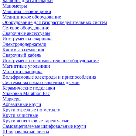
Баллоны для газосварки
Манометры
Машины газовой резки
Медицинское оборудование
Оборудование для газораспределительных систем
Сетевое оборудование
Сварочные аксессуары
Инструменты сварщика
Электрододержатели
Клеммы заземления
Сварочный кабель
Инструмент и вспомогательное оборудование
Магнитные угольники
Молотки сварщика
Вольфрамовые электроды и приспособления
Системы вытяжки сварочных дымов
Керамические подкладки
Упаковка Marathon Pac
Маркеры
Абразивные круги
Круги отрезные по металлу
Круги зачистные
Круги лепестковые тарельчатые
Самозацепляемые шлифовальные круги
Шлифовальные листы