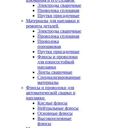
алюминия и его сплавов
Электроды сварочные
Проволока сплошная
Прутки присадочные
Материалы для наплавки и
ремонта деталей
Электроды сварочные
Проволока сплошная
Проволока
порошковая
Прутки присадочные
Флюсы и проволоки
для износостойкой
наплавки
Ленты сварочные
Специализированные
материалы
Флюсы и проволоки для
автоматической сварки и
наплавки
Кислые флюсы
Нейтральные флюсы
Основные флюсы
Высокоосновные
флюсы