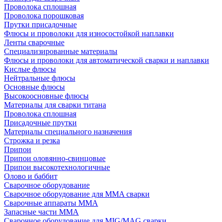
Проволока сплошная
Проволока порошковая
Прутки присадочные
Флюсы и проволоки для износостойкой наплавки
Ленты сварочные
Специализированные материалы
Флюсы и проволоки для автоматической сварки и наплавки
Кислые флюсы
Нейтральные флюсы
Основные флюсы
Высокоосновные флюсы
Материалы для сварки титана
Проволока сплошная
Присадочные прутки
Материалы специального назначения
Строжка и резка
Припои
Припои оловянно-свинцовые
Припои высокотехнологичные
Олово и баббит
Сварочное оборудование
Сварочное оборудование для MMA сварки
Сварочные аппараты MMA
Запасные части MMA
Сварочное оборудование для MIG/MAG сварки