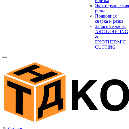
и резка
Экзотермическая
резка
Подводная
сварка и резка
Запасные части
ARC GOUGING
&
EXOTHERMIC
CUTTING
Каталог