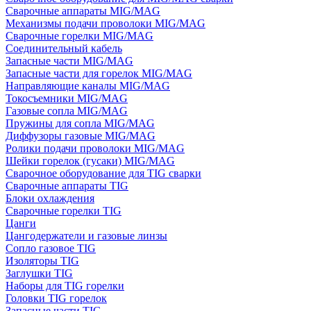
Сварочные аппараты MIG/MAG
Механизмы подачи проволоки MIG/MAG
Сварочные горелки MIG/MAG
Соединительный кабель
Запасные части MIG/MAG
Запасные части для горелок MIG/MAG
Направляющие каналы MIG/MAG
Токосъемники MIG/MAG
Газовые сопла MIG/MAG
Пружины для сопла MIG/MAG
Диффузоры газовые MIG/MAG
Ролики подачи проволоки MIG/MAG
Шейки горелок (гусаки) MIG/MAG
Сварочное оборудование для TIG сварки
Сварочные аппараты TIG
Блоки охлаждения
Сварочные горелки TIG
Цанги
Цангодержатели и газовые линзы
Сопло газовое TIG
Изоляторы TIG
Заглушки TIG
Наборы для TIG горелки
Головки TIG горелок
Запасные части TIG