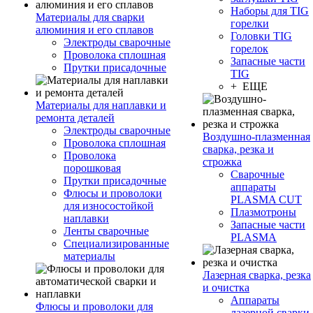
Наборы для TIG
Материалы для сварки
горелки
алюминия и его сплавов
Головки TIG
Электроды сварочные
горелок
Проволока сплошная
Запасные части
Прутки присадочные
TIG
+ ЕЩЕ
Материалы для наплавки и
ремонта деталей
Электроды сварочные
Воздушно-плазменная
Проволока сплошная
сварка, резка и
Проволока
строжка
порошковая
Сварочные
Прутки присадочные
аппараты
Флюсы и проволоки
PLASMA CUT
для износостойкой
Плазмотроны
наплавки
Запасные части
Ленты сварочные
PLASMA
Специализированные
материалы
Лазерная сварка, резка
и очистка
Аппараты
Флюсы и проволоки для
лазерной сварки