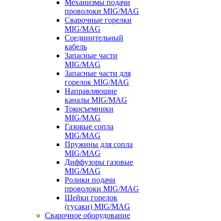
Механизмы подачи
проволоки MIG/MAG
Сварочные горелки
MIG/MAG
Соединительный
кабель
Запасные части
MIG/MAG
Запасные части для
горелок MIG/MAG
Направляющие
каналы MIG/MAG
Токосъемники
MIG/MAG
Газовые сопла
MIG/MAG
Пружины для сопла
MIG/MAG
Диффузоры газовые
MIG/MAG
Ролики подачи
проволоки MIG/MAG
Шейки горелок
(гусаки) MIG/MAG
Сварочное оборудование