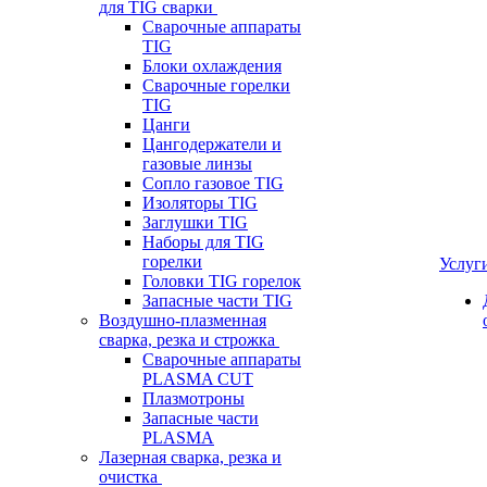
для TIG сварки
Сварочные аппараты
TIG
Блоки охлаждения
Сварочные горелки
TIG
Цанги
Цангодержатели и
газовые линзы
Сопло газовое TIG
Изоляторы TIG
Заглушки TIG
Наборы для TIG
горелки
Услуг
Головки TIG горелок
Запасные части TIG
Воздушно-плазменная
сварка, резка и строжка
Сварочные аппараты
PLASMA CUT
Плазмотроны
Запасные части
PLASMA
Лазерная сварка, резка и
очистка