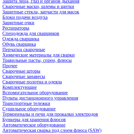
Защита лица, глаз и органов дыхания
Сварочные маски, шлемы и щитки
Защитные стекла, запчасти для масок
Блоки подачи воздуха
Защитные очки
Респираторы
Спецодежда для сварщиков
Одежда сварщика
Обувь сварщика
Перчатки сварочные
Химические материалы для сварки
Травильные пасты, спреи, флюсы
Прочее
Сварочные шторы
Сварочные занавесы
Сварочные полотна и одеяла
Комплектующие
Вспомогательное оборудование
Пульты дистанционного управления
Транспортные тележки
Сушильное оборудование
Термопеналы и печи для прокалки электродов
Бункеры для хранения флюсов
Автоматическое оборудование
Автоматическая сварка под слоем флюса (SAW)