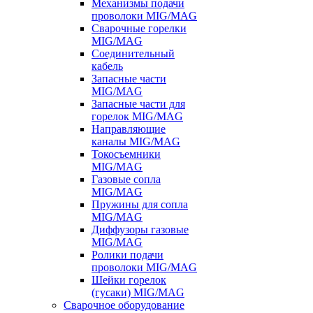
Механизмы подачи
проволоки MIG/MAG
Сварочные горелки
MIG/MAG
Соединительный
кабель
Запасные части
MIG/MAG
Запасные части для
горелок MIG/MAG
Направляющие
каналы MIG/MAG
Токосъемники
MIG/MAG
Газовые сопла
MIG/MAG
Пружины для сопла
MIG/MAG
Диффузоры газовые
MIG/MAG
Ролики подачи
проволоки MIG/MAG
Шейки горелок
(гусаки) MIG/MAG
Сварочное оборудование