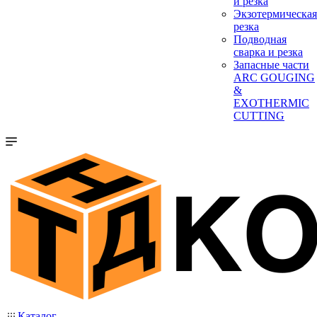
и резка
Экзотермическая
резка
Подводная
сварка и резка
Запасные части
ARC GOUGING
&
EXOTHERMIC
CUTTING
Каталог