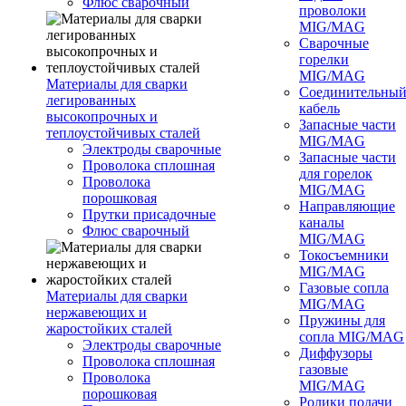
Флюс сварочный
проволоки
MIG/MAG
Сварочные
горелки
MIG/MAG
Материалы для сварки
Соединительны
легированных
кабель
высокопрочных и
Запасные части
теплоустойчивых сталей
MIG/MAG
Электроды сварочные
Запасные части
Проволока сплошная
для горелок
Проволока
MIG/MAG
порошковая
Направляющие
Прутки присадочные
каналы
Флюс сварочный
MIG/MAG
Токосъемники
MIG/MAG
Газовые сопла
Материалы для сварки
MIG/MAG
нержавеющих и
Пружины для
жаростойких сталей
сопла MIG/MAG
Электроды сварочные
Диффузоры
Проволока сплошная
газовые
Проволока
MIG/MAG
порошковая
Ролики подачи