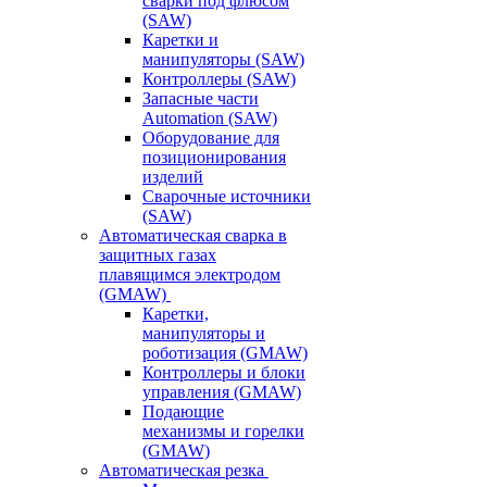
сварки под флюсом
(SAW)
Каретки и
манипуляторы (SAW)
Контроллеры (SAW)
Запасные части
Automation (SAW)
Оборудование для
позиционирования
изделий
Сварочные источники
(SAW)
Автоматическая сварка в
защитных газах
плавящимся электродом
(GMAW)
Каретки,
манипуляторы и
роботизация (GMAW)
Контроллеры и блоки
управления (GMAW)
Подающие
механизмы и горелки
(GMAW)
Автоматическая резка