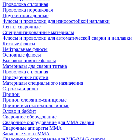
Проволока сплошная
Проволока порошковая
Прутки присадочные
Флюсы и проволоки для износостойкой наплавки
Ленты сварочные
Специализированные материалы
Флюсы и проволоки для автоматической сварки и наплавки
Кислые флюсы
Нейтральные флюсы
Основные флюсы
Высокоосновные флюсы
Материалы для сварки титана
Проволока сплошная
Присадочные прутки
Материалы специального назначения
Строжка и резка
Припои
Припои оловянно-свинцовые
Припои высокотехнологичные
Олово и баббит
Сварочное оборудование
Сварочное оборудование для MMA сварки
Сварочные аппараты MMA
Запасные части MMA
Сварочное оборудование для MIG/MAG сварки