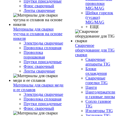
Прутки присадочные
проволоки
Флюс сварочный
MIG/MAG
Ленты сварочные
Шейки горелок
(гусаки)
MIG/MAG
+ ЕЩЕ
Материалы для сварки
чугуна и сплавов на основе
никеля
Электроды сварочные
Сварочное
Проволока сплошная
оборудование для TIG
Проволока
сварки
порошковая
Сварочные
Прутки присадочные
аппараты TIG
Флюс сварочный
Блоки
Ленты сварочные
охлаждения
Сварочные
горелки TIG
Материалы для сварки меди
Цанги
и ее сплавов
Цангодержатели
Электроды сварочные
и газовые линзы
Проволока сплошная
Сопло газовое
Прутки присадочные
TIG
Флюс сварочный
Изоляторы TIG
Заглушки TIG