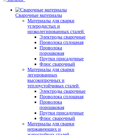
Сварочные материалы
Материалы для сварки
углеродистых и
низколегированных сталей
Электроды сварочные
Проволока сплошная
Проволока
порошковая
Прутки присадочные
Флюс сварочный
Материалы для сварки
легированных
высокопрочных и
теплоустойчивых сталей
Электроды сварочные
Проволока сплошная
Проволока
порошковая
Прутки присадочные
Флюс сварочный
Материалы для сварки
нержавеющих и
жаростойких сталей