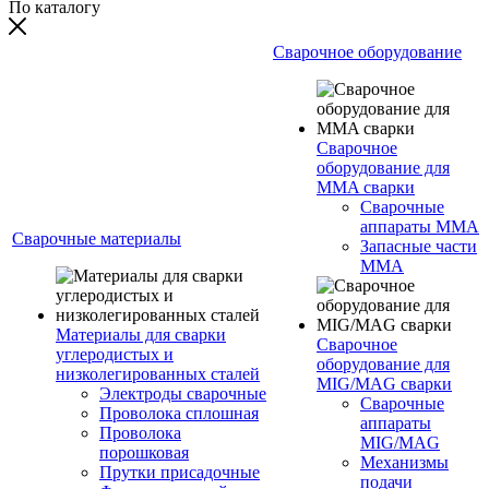
По каталогу
Сварочное оборудование
Сварочное
оборудование для
MMA сварки
Сварочные
аппараты MMA
Сварочные материалы
Запасные части
MMA
Материалы для сварки
Сварочное
углеродистых и
оборудование для
низколегированных сталей
MIG/MAG сварки
Электроды сварочные
Сварочные
Проволока сплошная
аппараты
Проволока
MIG/MAG
порошковая
Механизмы
Прутки присадочные
подачи