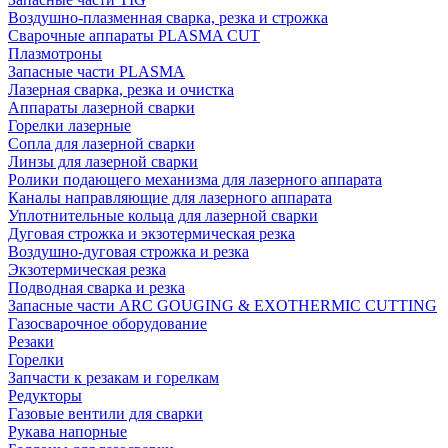
Воздушно-плазменная сварка, резка и строжка
Сварочные аппараты PLASMA CUT
Плазмотроны
Запасные части PLASMA
Лазерная сварка, резка и очистка
Аппараты лазерной сварки
Горелки лазерные
Сопла для лазерной сварки
Линзы для лазерной сварки
Ролики подающего механизма для лазерного аппарата
Каналы направляющие для лазерного аппарата
Уплотнительные кольца для лазерной сварки
Дуговая строжка и экзотермическая резка
Воздушно-дуговая строжка и резка
Экзотермическая резка
Подводная сварка и резка
Запасные части ARC GOUGING & EXOTHERMIC CUTTING
Газосварочное оборудование
Резаки
Горелки
Запчасти к резакам и горелкам
Редукторы
Газовые вентили для сварки
Рукава напорные