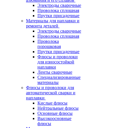
алюминия и его сплавов
Электроды сварочные
Проволока сплошная
Прутки присадочные
Материалы для наплавки и
ремонта деталей
Электроды сварочные
Проволока сплошная
Проволока
порошковая
Прутки присадочные
Флюсы и проволоки
для износостойкой
наплавки
Ленты сварочные
Специализированные
материалы
Флюсы и проволоки для
автоматической сварки и
наплавки
Кислые флюсы
Нейтральные флюсы
Основные флюсы
Высокоосновные
флюсы