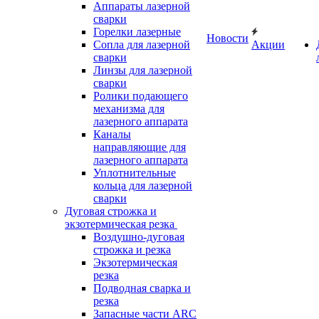
Аппараты лазерной
сварки
Горелки лазерные
Новости
Сопла для лазерной
Акции
сварки
Линзы для лазерной
сварки
Ролики подающего
механизма для
лазерного аппарата
Каналы
направляющие для
лазерного аппарата
Уплотнительные
кольца для лазерной
сварки
Дуговая строжка и
экзотермическая резка
Воздушно-дуговая
строжка и резка
Экзотермическая
резка
Подводная сварка и
резка
Запасные части ARC