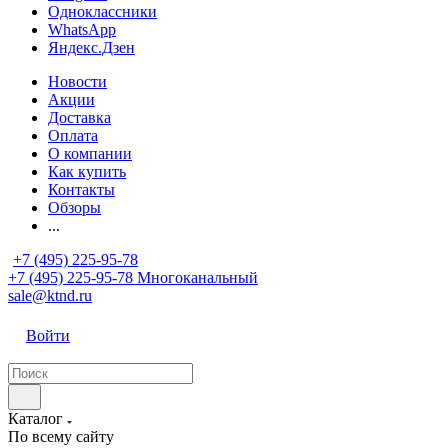
Одноклассники
WhatsApp
Яндекс.Дзен
Новости
Акции
Доставка
Оплата
О компании
Как купить
Контакты
Обзоры
...
+7 (495) 225-95-78
+7 (495) 225-95-78
Многоканальный
sale@ktnd.ru
Войти
Каталог
По всему сайту