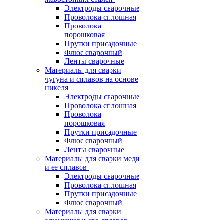
Электроды сварочные
Проволока сплошная
Проволока
порошковая
Прутки присадочные
Флюс сварочный
Ленты сварочные
Материалы для сварки
чугуна и сплавов на основе
никеля
Электроды сварочные
Проволока сплошная
Проволока
порошковая
Прутки присадочные
Флюс сварочный
Ленты сварочные
Материалы для сварки меди
и ее сплавов
Электроды сварочные
Проволока сплошная
Прутки присадочные
Флюс сварочный
Материалы для сварки