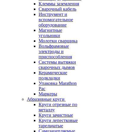
Клеммы заземления
Сварочный кабель
Инструмент и
вспомогательное
оборудование
Магнитные
угольники
Молотки сварщика
Вольфрамовые
электроды и
приспособления
Системы вытяжки
сварочных дымов
Керамические
подкладки
Упаковка Marathon
Pac
Маркеры
Абразивные круги
Круги отрезные по
металлу
Круги зачистные
Круги лепестковые
тарельчатые
Самозацепляемые