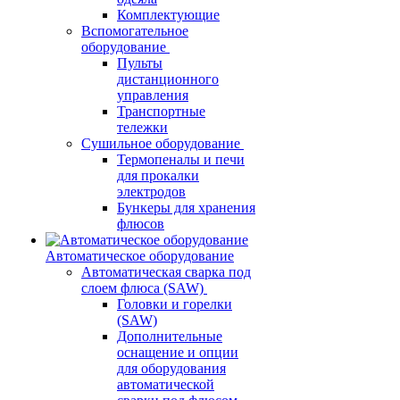
Комплектующие
Вспомогательное
оборудование
Пульты
дистанционного
управления
Транспортные
тележки
Сушильное оборудование
Термопеналы и печи
для прокалки
электродов
Бункеры для хранения
флюсов
Автоматическое оборудование
Автоматическая сварка под
слоем флюса (SAW)
Головки и горелки
(SAW)
Дополнительные
оснащение и опции
для оборудования
автоматической