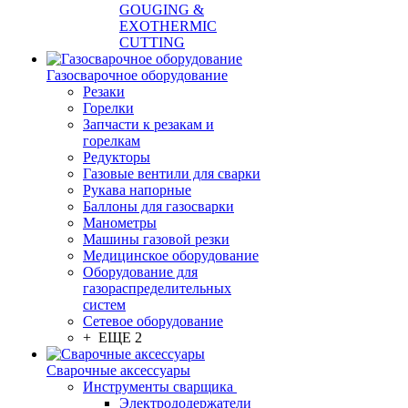
GOUGING &
EXOTHERMIC
CUTTING
Газосварочное оборудование
Резаки
Горелки
Запчасти к резакам и
горелкам
Редукторы
Газовые вентили для сварки
Рукава напорные
Баллоны для газосварки
Манометры
Машины газовой резки
Медицинское оборудование
Оборудование для
газораспределительных
систем
Сетевое оборудование
+ ЕЩЕ 2
Сварочные аксессуары
Инструменты сварщика
Электрододержатели