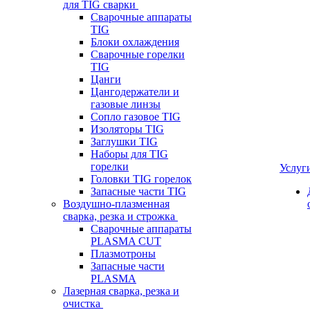
для TIG сварки
Сварочные аппараты
TIG
Блоки охлаждения
Сварочные горелки
TIG
Цанги
Цангодержатели и
газовые линзы
Сопло газовое TIG
Изоляторы TIG
Заглушки TIG
Наборы для TIG
горелки
Услуг
Головки TIG горелок
Запасные части TIG
Воздушно-плазменная
сварка, резка и строжка
Сварочные аппараты
PLASMA CUT
Плазмотроны
Запасные части
PLASMA
Лазерная сварка, резка и
очистка