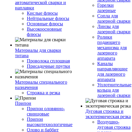
автоматической сварки и
Горелки
наплавки
лазерные
Кислые флюсы
Сопла для
Нейтральные флюсы
лазерной сварки
Основные флюсы
Линзы для
Высокоосновные
лазерной сварки
флюсы
Ролики
подающего
механизма для
Материалы для сварки
лазерного
титана
аппарата
Проволока сплошная
Каналы
Присадочные прутки
направляющие
для лазерного
аппарата
Материалы специального
Уплотнительные
назначения
кольца для
Строжка и резка
лазерной сварки
Припои
Припои оловянно-
Дуговая строжка и
свинцовые
экзотермическая резка
Припои
Воздушно-
высокотехнологичные
дуговая строжка
Олово и баббит