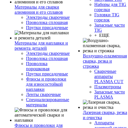
Наборы для TIG
Материалы для сварки
горелки
алюминия и его сплавов
Головки TIG
Электроды сварочные
горелок
Проволока сплошная
Запасные части
Прутки присадочные
TIG
+ ЕЩЕ
Материалы для наплавки и
ремонта деталей
Электроды сварочные
Воздушно-плазменная
Проволока сплошная
сварка, резка и
Проволока
строжка
порошковая
Сварочные
Прутки присадочные
аппараты
Флюсы и проволоки
PLASMA CUT
для износостойкой
Плазмотроны
наплавки
Запасные части
Ленты сварочные
PLASMA
Специализированные
материалы
Лазерная сварка, резка
и очистка
Аппараты
Флюсы и проволоки для
лазерной сварки