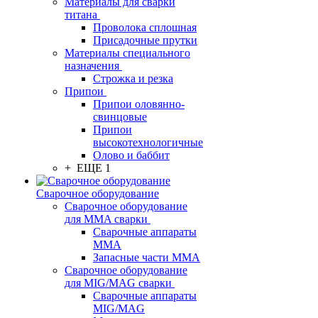
Материалы для сварки
титана
Проволока сплошная
Присадочные прутки
Материалы специального
назначения
Строжка и резка
Припои
Припои оловянно-
свинцовые
Припои
высокотехнологичные
Олово и баббит
+ ЕЩЕ 1
Сварочное оборудование
Сварочное оборудование
для MMA сварки
Сварочные аппараты
MMA
Запасные части MMA
Сварочное оборудование
для MIG/MAG сварки
Сварочные аппараты
MIG/MAG