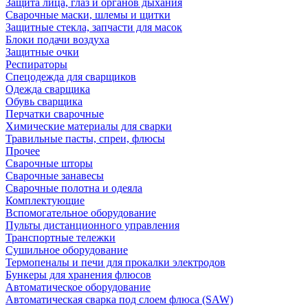
Защита лица, глаз и органов дыхания
Сварочные маски, шлемы и щитки
Защитные стекла, запчасти для масок
Блоки подачи воздуха
Защитные очки
Респираторы
Спецодежда для сварщиков
Одежда сварщика
Обувь сварщика
Перчатки сварочные
Химические материалы для сварки
Травильные пасты, спреи, флюсы
Прочее
Сварочные шторы
Сварочные занавесы
Сварочные полотна и одеяла
Комплектующие
Вспомогательное оборудование
Пульты дистанционного управления
Транспортные тележки
Сушильное оборудование
Термопеналы и печи для прокалки электродов
Бункеры для хранения флюсов
Автоматическое оборудование
Автоматическая сварка под слоем флюса (SAW)