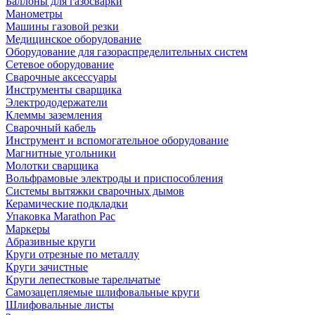
Баллоны для газосварки
Манометры
Машины газовой резки
Медицинское оборудование
Оборудование для газораспределительных систем
Сетевое оборудование
Сварочные аксессуары
Инструменты сварщика
Электрододержатели
Клеммы заземления
Сварочный кабель
Инструмент и вспомогательное оборудование
Магнитные угольники
Молотки сварщика
Вольфрамовые электроды и приспособления
Системы вытяжки сварочных дымов
Керамические подкладки
Упаковка Marathon Pac
Маркеры
Абразивные круги
Круги отрезные по металлу
Круги зачистные
Круги лепестковые тарельчатые
Самозацепляемые шлифовальные круги
Шлифовальные листы