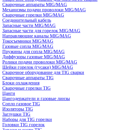
Сварочные аппараты MIG/MAG
Механизмы подачи проволоки MIG/MAG
Сварочные горелки MIG/MAG
Соединительный кабель
Запасные части MIG/MAG
Запасные части для горелок MIG/MAG
Направляющие каналы MIG/MAG
Токосъемники MIG/MAG
Газовые сопла MIG/MAG
Пружины для сопла MIG/MAG
Диффузоры газовые MIG/MAG
Ролики подачи проволоки MIG/MAG
Шейки горелок (гусаки) MIG/MAG
Сварочное оборудование для TIG сварки
Сварочные аппараты TIG
Блоки охлаждения
Сварочные горелки TIG
Цанги
Цангодержатели и газовые линзы
Сопло газовое TIG
Изоляторы TIG
Заглушки TIG
Наборы для TIG горелки
Головки TIG горелок
Запасные части TIG